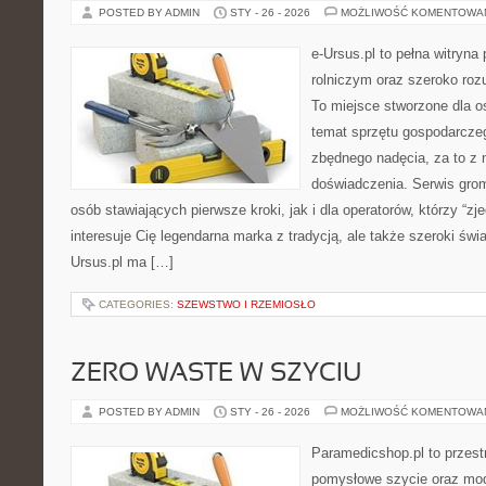
POSTED BY ADMIN
STY - 26 - 2026
MOŻLIWOŚĆ KOMENTOWA
e-Ursus.pl to pełna witryn
rolniczym oraz szeroko roz
To miejsce stworzone dla o
temat sprzętu gospodarcze
zbędnego nadęcia, za to z 
doświadczenia. Serwis gro
osób stawiających pierwsze kroki, jak i dla operatorów, którzy “zje
interesuje Cię legendarna marka z tradycją, ale także szeroki świ
Ursus.pl ma […]
CATEGORIES:
SZEWSTWO I RZEMIOSŁO
ZERO WASTE W SZYCIU
POSTED BY ADMIN
STY - 26 - 2026
MOŻLIWOŚĆ KOMENTOWA
Paramedicshop.pl to przest
pomysłowe szycie oraz mod