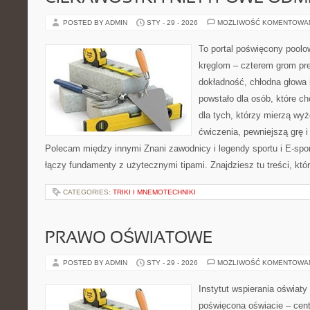
POSTED BY ADMIN
STY - 29 - 2026
MOŻLIWOŚĆ KOMENTOWA
To portal poświęcony poolow
kręglom – czterem grom prec
dokładność, chłodna głowa 
powstało dla osób, które ch
dla tych, którzy mierzą wy
ćwiczenia, pewniejszą grę i
Polecam między innymi Znani zawodnicy i legendy sportu i E-sport
łączy fundamenty z użytecznymi tipami. Znajdziesz tu treści, któ
CATEGORIES:
TRIKI I MNEMOTECHNIKI
PRAWO OŚWIATOWE
POSTED BY ADMIN
STY - 29 - 2026
MOŻLIWOŚĆ KOMENTOWA
Instytut wspierania oświaty
poświęcona oświacie – cent