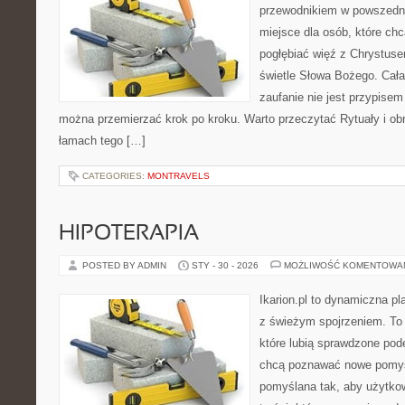
przewodnikiem w powszednim
miejsce dla osób, które ch
pogłębiać więź z Chrystus
świetle Słowa Bożego. Cała 
zaufanie nie jest przypisem
można przemierzać krok po kroku. Warto przeczytać Rytuały i obr
łamach tego […]
CATEGORIES:
MONTRAVELS
HIPOTERAPIA
POSTED BY ADMIN
STY - 30 - 2026
MOŻLIWOŚĆ KOMENTOWA
Ikarion.pl to dynamiczna pl
z świeżym spojrzeniem. To 
które lubią sprawdzone pode
chcą poznawać nowe pomysł
pomyślana tak, aby użytkown