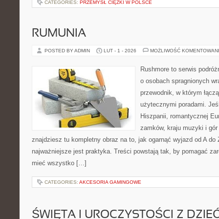
CATEGORIES:
PRZEMYSŁ CIĘŻKI W POLSCE
RUMUNIA
POSTED BY ADMIN
LUT - 1 - 2026
MOŻLIWOŚĆ KOMENTOWAN
Rushmore to serwis podróżn
o osobach spragnionych wra
przewodnik, w którym łączą
użytecznymi poradami. Jeśl
Hiszpanii, romantycznej Eur
zamków, kraju muzyki i gór 
znajdziesz tu kompletny obraz na to, jak ogarnąć wyjazd od A d
najważniejsze jest praktyka. Treści powstają tak, by pomagać za
mieć wszystko […]
CATEGORIES:
AKCESORIA GAMINGOWE
ŚWIĘTA I UROCZYSTOŚCI Z DZIE