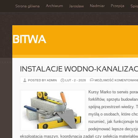
Archiwum
Nadmiar
Przepija
Strona główna
Jarosław
Spis
BITWA
INSTALACJE WODNO-KANALIZAC
POSTED BY ADMIN
LUT - 2 - 2026
MOŻLIWOŚĆ KOMENTOWAN
Kursy Marko to serwis pora
forkliftów, sprzętu budowla
spójną przestrzeń wiedzy. 
myślą o osobach, które chc
rozumieć, jak funkcjonuje te
podejmować lepsze decyzje
eksploatacja maszyn, koordynacja zadań czy selekcja materiałó