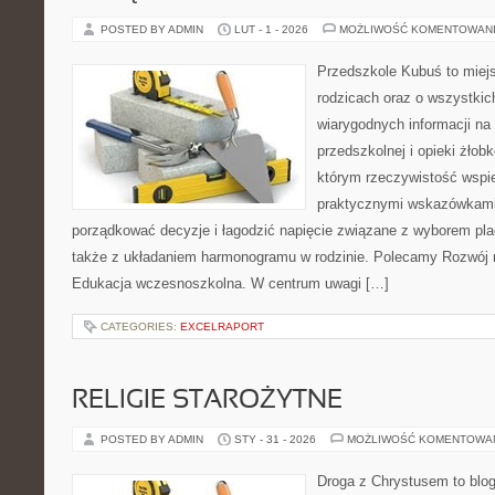
POSTED BY ADMIN
LUT - 1 - 2026
MOŻLIWOŚĆ KOMENTOWAN
Przedszkole Kubuś to miej
rodzicach oraz o wszystkic
wiarygodnych informacji na
przedszkolnej i opieki żłobk
którym rzeczywistość wspie
praktycznymi wskazówkami.
porządkować decyzje i łagodzić napięcie związane z wyborem pla
także z układaniem harmonogramu w rodzinie. Polecamy Rozwój 
Edukacja wczesnoszkolna. W centrum uwagi […]
CATEGORIES:
EXCELRAPORT
RELIGIE STAROŻYTNE
POSTED BY ADMIN
STY - 31 - 2026
MOŻLIWOŚĆ KOMENTOWA
Droga z Chrystusem to blo