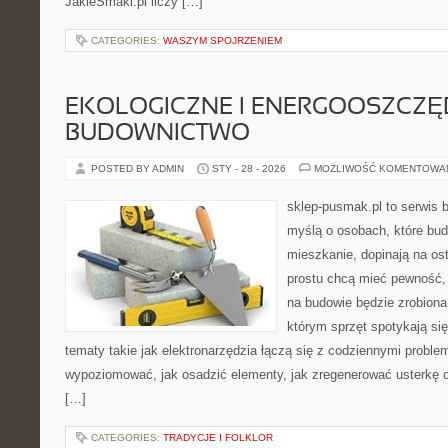
JakieSmaki.pl liczy […]
CATEGORIES:
WASZYM SPOJRZENIEM
EKOLOGICZNE I ENERGOOSZCZ
BUDOWNICTWO
POSTED BY ADMIN
STY - 28 - 2026
MOŻLIWOŚĆ KOMENTOWA
sklep-pusmak.pl to serwis 
myślą o osobach, które bu
mieszkanie, dopinają na ost
prostu chcą mieć pewność,
na budowie będzie zrobiona
którym sprzęt spotykają si
tematy takie jak elektronarzędzia łączą się z codziennymi proble
wypoziomować, jak osadzić elementy, jak zregenerować usterkę o
[…]
CATEGORIES:
TRADYCJE I FOLKLOR