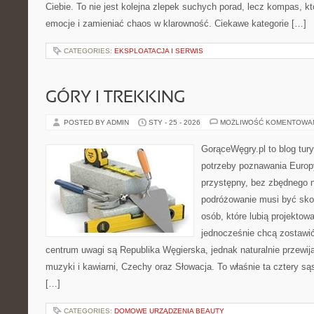
Ciebie. To nie jest kolejna zlepek suchych porad, lecz kompas,
emocje i zamieniać chaos w klarowność. Ciekawe kategorie […]
CATEGORIES:
EKSPLOATACJA I SERWIS
GÓRY I TREKKING
POSTED BY ADMIN
STY - 25 - 2026
MOŻLIWOŚĆ KOMENTOWA
GorąceWęgry.pl to blog tury
potrzeby poznawania Euro
przystępny, bez zbędnego n
podróżowanie musi być sko
osób, które lubią projektow
jednocześnie chcą zostawi
centrum uwagi są Republika Węgierska, jednak naturalnie przewijaj
muzyki i kawiarni, Czechy oraz Słowacja. To właśnie ta cztery są
[…]
CATEGORIES:
DOMOWE URZĄDZENIA BEAUTY