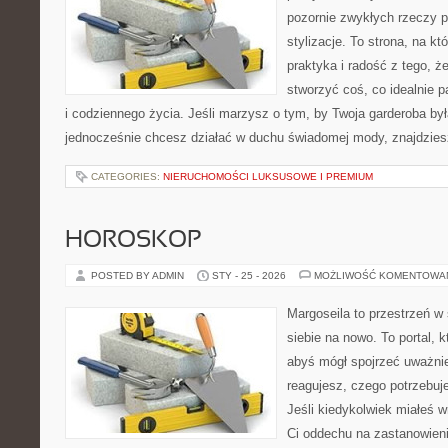
pozornie zwykłych rzeczy 
stylizacje. To strona, na któ
praktyka i radość z tego, 
stworzyć coś, co idealnie p
i codziennego życia. Jeśli marzysz o tym, by Twoja garderoba była
jednocześnie chcesz działać w duchu świadomej mody, znajdzie
CATEGORIES:
NIERUCHOMOŚCI LUKSUSOWE I PREMIUM
HOROSKOP
POSTED BY ADMIN
STY - 25 - 2026
MOŻLIWOŚĆ KOMENTOWA
Margoseila to przestrzeń w
siebie na nowo. To portal, 
abyś mógł spojrzeć uważnie
reagujesz, czego potrzebuj
Jeśli kiedykolwiek miałeś w
Ci oddechu na zastanowienie