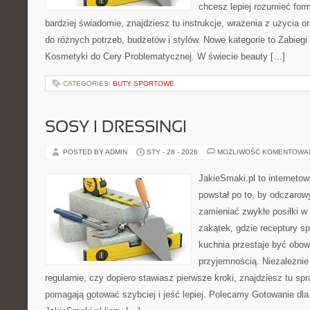
chcesz lepiej rozumieć form
bardziej świadomie, znajdziesz tu instrukcje, wrażenia z użycia
do różnych potrzeb, budżetów i stylów. Nowe kategorie to Zabieg
Kosmetyki do Cery Problematycznej. W świecie beauty […]
CATEGORIES:
BUTY SPORTOWE
SOSY I DRESSINGI
POSTED BY ADMIN
STY - 28 - 2026
MOŻLIWOŚĆ KOMENTOWA
JakieSmaki.pl to internetow
powstał po to, by odczaro
zamieniać zwykłe posiłki 
zakątek, gdzie receptury sp
kuchnia przestaje być obowi
przyjemnością. Niezależnie
regularnie, czy dopiero stawiasz pierwsze kroki, znajdziesz tu sp
pomagają gotować szybciej i jeść lepiej. Polecamy Gotowanie dla