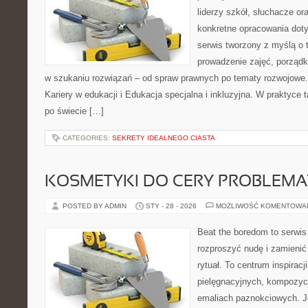
liderzy szkół, słuchacze o
konkretne opracowania doty
serwis tworzony z myślą o 
prowadzenie zajęć, porzą
w szukaniu rozwiązań – od spraw prawnych po tematy rozwojowe.
Kariery w edukacji i Edukacja specjalna i inkluzyjna. W praktyce t
po świecie […]
CATEGORIES:
SEKRETY IDEALNEGO CIASTA
KOSMETYKI DO CERY PROBLEMA
POSTED BY ADMIN
STY - 28 - 2026
MOŻLIWOŚĆ KOMENTOWA
Beat the boredom to serwis
rozproszyć nudę i zamienić
rytuał. To centrum inspiracj
pielęgnacyjnych, kompozyc
emaliach paznokciowych. J