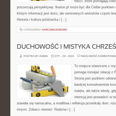
treści, które pomagają codz
poszerzają perspektywę. Ikarion.pl może być dla Ciebie punktem 
którym informacji jest dużo, ale sensownych wniosków często bra
Historia i kultura jeździecka i […]
CATEGORIES:
KARCZMAJANDURA
DUCHOWOŚĆ I MISTYKA CHRZEŚ
POSTED BY ADMIN
STY - 29 - 2026
MOŻLIWOŚĆ KOMENTOWA
To miejsce stworzone z myś
pomaga rozwijać relację z
Strona jest punktem odniesi
bardziej konsekwentnie kroc
święta, ale także wtedy, gdy
intencją jest prowadzić w 
stawała się namacalna, a modlitwa i refleksja przenikały dom, roz
innymi. Zobacz również: Rodzina i […]