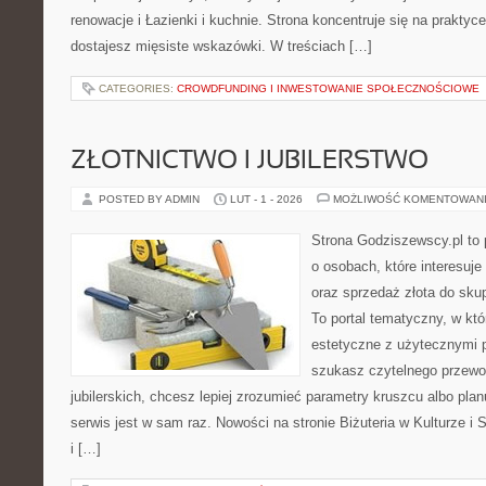
renowacje i Łazienki i kuchnie. Strona koncentruje się na praktyc
dostajesz mięsiste wskazówki. W treściach […]
CATEGORIES:
CROWDFUNDING I INWESTOWANIE SPOŁECZNOŚCIOWE
ZŁOTNICTWO I JUBILERSTWO
POSTED BY ADMIN
LUT - 1 - 2026
MOŻLIWOŚĆ KOMENTOWAN
Strona Godziszewscy.pl to 
o osobach, które interesuje 
oraz sprzedaż złota do sku
To portal tematyczny, w któ
estetyczne z użytecznymi 
szukasz czytelnego przewo
jubilerskich, chcesz lepiej zrozumieć parametry kruszcu albo planu
serwis jest w sam raz. Nowości na stronie Biżuteria w Kulturze i
i […]