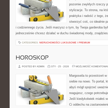
pozornie zwykłych rzeczy 
stylizacje. To strona, na któ
praktyka i radość z tego, 
stworzyć coś, co idealnie p
i codziennego życia. Jeśli marzysz o tym, by Twoja garderoba była
jednocześnie chcesz działać w duchu świadomej mody, znajdzie
CATEGORIES:
NIERUCHOMOŚCI LUKSUSOWE I PREMIUM
HOROSKOP
POSTED BY ADMIN
STY - 25 - 2026
MOŻLIWOŚĆ KOMENTOWA
Margoseila to przestrzeń w
siebie na nowo. To portal, 
abyś mógł spojrzeć uważnie
reagujesz, czego potrzebuj
Jeśli kiedykolwiek miałeś w
Ci oddechu na zastanowienie