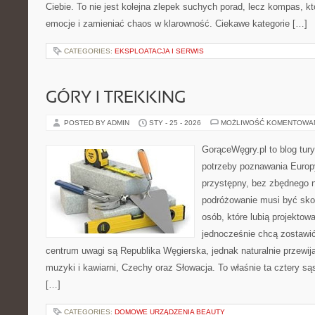
Ciebie. To nie jest kolejna zlepek suchych porad, lecz kompas,
emocje i zamieniać chaos w klarowność. Ciekawe kategorie […]
CATEGORIES:
EKSPLOATACJA I SERWIS
GÓRY I TREKKING
POSTED BY ADMIN
STY - 25 - 2026
MOŻLIWOŚĆ KOMENTOWA
GorąceWęgry.pl to blog tury
potrzeby poznawania Euro
przystępny, bez zbędnego n
podróżowanie musi być sko
osób, które lubią projektow
jednocześnie chcą zostawi
centrum uwagi są Republika Węgierska, jednak naturalnie przewijaj
muzyki i kawiarni, Czechy oraz Słowacja. To właśnie ta cztery są
[…]
CATEGORIES:
DOMOWE URZĄDZENIA BEAUTY