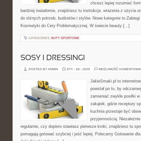
chcesz lepiej rozumieć form
bardziej świadomie, znajdziesz tu instrukcje, wrażenia z użycia
do różnych potrzeb, budżetów i stylów. Nowe kategorie to Zabieg
Kosmetyki do Cery Problematycznej. W świecie beauty […]
CATEGORIES:
BUTY SPORTOWE
SOSY I DRESSINGI
POSTED BY ADMIN
STY - 28 - 2026
MOŻLIWOŚĆ KOMENTOWA
JakieSmaki.pl to internetow
powstał po to, by odczaro
zamieniać zwykłe posiłki 
zakątek, gdzie receptury sp
kuchnia przestaje być obowi
przyjemnością. Niezależnie
regularnie, czy dopiero stawiasz pierwsze kroki, znajdziesz tu sp
pomagają gotować szybciej i jeść lepiej. Polecamy Gotowanie dla