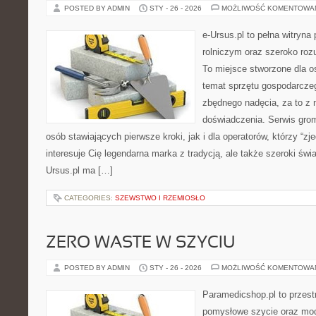
POSTED BY ADMIN
STY - 26 - 2026
MOŻLIWOŚĆ KOMENTOWA
e-Ursus.pl to pełna witryn
rolniczym oraz szeroko roz
To miejsce stworzone dla o
temat sprzętu gospodarcze
zbędnego nadęcia, za to z 
doświadczenia. Serwis gro
osób stawiających pierwsze kroki, jak i dla operatorów, którzy “zje
interesuje Cię legendarna marka z tradycją, ale także szeroki świ
Ursus.pl ma […]
CATEGORIES:
SZEWSTWO I RZEMIOSŁO
ZERO WASTE W SZYCIU
POSTED BY ADMIN
STY - 26 - 2026
MOŻLIWOŚĆ KOMENTOWA
Paramedicshop.pl to przest
pomysłowe szycie oraz mod