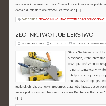
renowacje i Łazienki i kuchnie. Strona koncentruje się na praktyc
dostajesz mięsiste wskazówki. W treściach […]
CATEGORIES:
CROWDFUNDING I INWESTOWANIE SPOŁECZNOŚCIOWE
ZŁOTNICTWO I JUBILERSTWO
POSTED BY ADMIN
LUT - 1 - 2026
MOŻLIWOŚĆ KOMENTOWAN
Strona Godziszewscy.pl to 
o osobach, które interesuje 
oraz sprzedaż złota do sku
To portal tematyczny, w któ
estetyczne z użytecznymi 
szukasz czytelnego przewo
jubilerskich, chcesz lepiej zrozumieć parametry kruszcu albo planu
serwis jest w sam raz. Nowości na stronie Biżuteria w Kulturze i
i […]