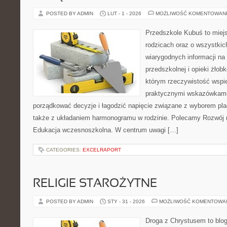
POSTED BY ADMIN
LUT - 1 - 2026
MOŻLIWOŚĆ KOMENTOWAN
Przedszkole Kubuś to miej
rodzicach oraz o wszystkic
wiarygodnych informacji na
przedszkolnej i opieki żłobk
którym rzeczywistość wspie
praktycznymi wskazówkami.
porządkować decyzje i łagodzić napięcie związane z wyborem pla
także z układaniem harmonogramu w rodzinie. Polecamy Rozwój 
Edukacja wczesnoszkolna. W centrum uwagi […]
CATEGORIES:
EXCELRAPORT
RELIGIE STAROŻYTNE
POSTED BY ADMIN
STY - 31 - 2026
MOŻLIWOŚĆ KOMENTOWA
Droga z Chrystusem to blo