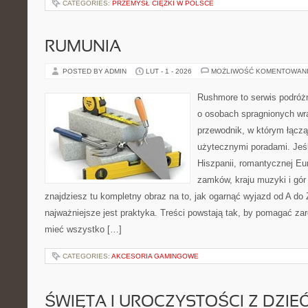
CATEGORIES:
PRZEMYSŁ CIĘŻKI W POLSCE
RUMUNIA
POSTED BY ADMIN
LUT - 1 - 2026
MOŻLIWOŚĆ KOMENTOWAN
Rushmore to serwis podróżn
o osobach spragnionych wra
przewodnik, w którym łączą
użytecznymi poradami. Jeśl
Hiszpanii, romantycznej Eur
zamków, kraju muzyki i gór 
znajdziesz tu kompletny obraz na to, jak ogarnąć wyjazd od A d
najważniejsze jest praktyka. Treści powstają tak, by pomagać za
mieć wszystko […]
CATEGORIES:
AKCESORIA GAMINGOWE
ŚWIĘTA I UROCZYSTOŚCI Z DZIE