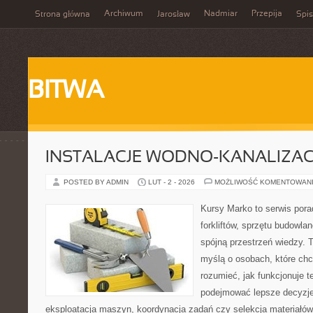
Archiwum
Nadmiar
Przepija
Strona główna
Jarosław
Spis
BITWA
INSTALACJE WODNO-KANALIZAC
POSTED BY ADMIN
LUT - 2 - 2026
MOŻLIWOŚĆ KOMENTOWAN
Kursy Marko to serwis pora
forkliftów, sprzętu budowla
spójną przestrzeń wiedzy. 
myślą o osobach, które chc
rozumieć, jak funkcjonuje te
podejmować lepsze decyzje
eksploatacja maszyn, koordynacja zadań czy selekcja materiałó