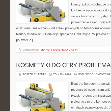
liderzy szkół, słuchacze o
konkretne opracowania doty
serwis tworzony z myślą o 
prowadzenie zajęć, porzą
w szukaniu rozwiązań – od spraw prawnych po tematy rozwojowe.
Kariery w edukacji i Edukacja specjalna i inkluzyjna. W praktyce t
po świecie […]
CATEGORIES:
SEKRETY IDEALNEGO CIASTA
KOSMETYKI DO CERY PROBLEMA
POSTED BY ADMIN
STY - 28 - 2026
MOŻLIWOŚĆ KOMENTOWA
Beat the boredom to serwis
rozproszyć nudę i zamienić
rytuał. To centrum inspiracj
pielęgnacyjnych, kompozyc
emaliach paznokciowych. J