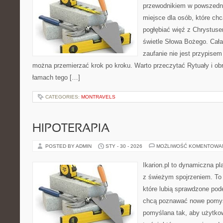
przewodnikiem w powszednim
miejsce dla osób, które ch
pogłębiać więź z Chrystus
świetle Słowa Bożego. Cała 
zaufanie nie jest przypisem
można przemierzać krok po kroku. Warto przeczytać Rytuały i obr
łamach tego […]
CATEGORIES:
MONTRAVELS
HIPOTERAPIA
POSTED BY ADMIN
STY - 30 - 2026
MOŻLIWOŚĆ KOMENTOWA
Ikarion.pl to dynamiczna pl
z świeżym spojrzeniem. To 
które lubią sprawdzone pode
chcą poznawać nowe pomysł
pomyślana tak, aby użytkown