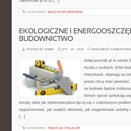
JakieSmaki.pl liczy […]
CATEGORIES:
WASZYM SPOJRZENIEM
EKOLOGICZNE I ENERGOOSZCZ
BUDOWNICTWO
POSTED BY ADMIN
STY - 28 - 2026
MOŻLIWOŚĆ KOMENTOWA
sklep-pusmak.pl to serwis 
myślą o osobach, które bu
mieszkanie, dopinają na ost
prostu chcą mieć pewność,
na budowie będzie zrobiona
którym sprzęt spotykają si
tematy takie jak elektronarzędzia łączą się z codziennymi proble
wypoziomować, jak osadzić elementy, jak zregenerować usterkę o
[…]
CATEGORIES:
TRADYCJE I FOLKLOR