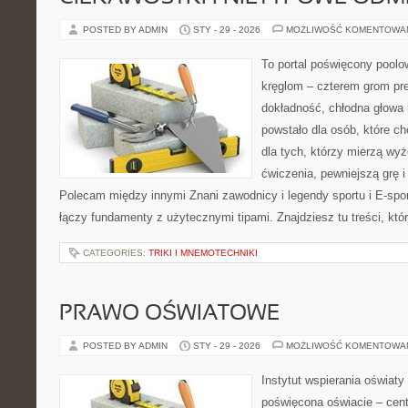
POSTED BY ADMIN
STY - 29 - 2026
MOŻLIWOŚĆ KOMENTOWA
To portal poświęcony poolow
kręglom – czterem grom prec
dokładność, chłodna głowa 
powstało dla osób, które ch
dla tych, którzy mierzą wy
ćwiczenia, pewniejszą grę i
Polecam między innymi Znani zawodnicy i legendy sportu i E-sport
łączy fundamenty z użytecznymi tipami. Znajdziesz tu treści, któ
CATEGORIES:
TRIKI I MNEMOTECHNIKI
PRAWO OŚWIATOWE
POSTED BY ADMIN
STY - 29 - 2026
MOŻLIWOŚĆ KOMENTOWA
Instytut wspierania oświaty
poświęcona oświacie – cent