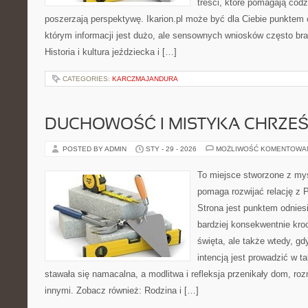
treści, które pomagają codz
poszerzają perspektywę. Ikarion.pl może być dla Ciebie punktem 
którym informacji jest dużo, ale sensownych wniosków często bra
Historia i kultura jeździecka i […]
CATEGORIES:
KARCZMAJANDURA
DUCHOWOŚĆ I MISTYKA CHRZEŚ
POSTED BY ADMIN
STY - 29 - 2026
MOŻLIWOŚĆ KOMENTOWA
To miejsce stworzone z myś
pomaga rozwijać relację z
Strona jest punktem odniesi
bardziej konsekwentnie kroc
święta, ale także wtedy, gdy
intencją jest prowadzić w 
stawała się namacalna, a modlitwa i refleksja przenikały dom, roz
innymi. Zobacz również: Rodzina i […]