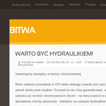
Archiwum
Nadmiar
Przepija
Strona główna
Jarosław
Spis
BITWA
WARTO BYĆ HYDRAULIKIEM!
POSTED BY ADMIN
POSTED ON LIP - 12 - 2025
MOŻLIWOŚĆ 
WYŁĄCZONA
Inwestujemy pieniędzy w branży mieszkaniowej
Moim zdaniem posiadanie w XXI wieku dobrego zawodu jest nierz
aniżeli ukończenie studiów. Oczywiście nie chcę generalizować, al
uskarża się na ilość otrzymywanych zleceń – na nieszczęście w 
absolwenta choćby polonistyki. Jednakże na zostanie hydraulikie