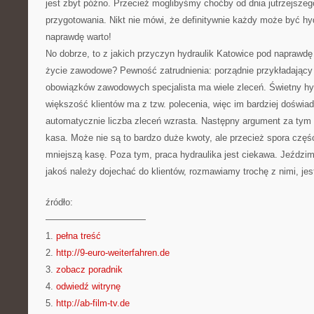
jest zbyt późno. Przecież moglibyśmy choćby od dnia jutrzejszego
przygotowania. Nikt nie mówi, że definitywnie każdy może być hy
naprawdę warto!
No dobrze, to z jakich przyczyn hydraulik Katowice pod naprawd
życie zawodowe? Pewność zatrudnienia: porządnie przykładający
obowiązków zawodowych specjalista ma wiele zleceń. Świetny h
większość klientów ma z tzw. polecenia, więc im bardziej doświa
automatycznie liczba zleceń wzrasta. Następny argument za tym 
kasa. Może nie są to bardzo duże kwoty, ale przecież spora czę
mniejszą kasę. Poza tym, praca hydraulika jest ciekawa. Jeździ
jakoś należy dojechać do klientów, rozmawiamy trochę z nimi, je
źródło:
———————————
1.
pełna treść
2.
http://9-euro-weiterfahren.de
3.
zobacz poradnik
4.
odwiedź witrynę
5.
http://ab-film-tv.de