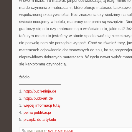
w swoim łóżku. Tu materac janpol doświadczają tą tezę. Mimo to
ma do czynienia z materacami, które oferuje materace lateksowe. 
współczesnej rzeczywistości. Bez znaczenia czy siedzimy na sofi
świecie nocujemy w hotelu, materacy do spania są wszędzie. Nie
gra toczy się o to czy materace są a właściwie o to, jakie są? J
tańszym motelu to jesteśmy w stanie spodziewać się nieciekawyc
nie pozwolą nam się porządnie wyspać. Choć są również tacy, jac
materacach odpowiednio dostosowanych do snu, bo są przyczajen
nieprawidłowo dobranych materacach. W życiu nawet wybór mat
się karkołomną czynnością.
źródło:
———————————
1.
http://buch-ninja.de
2.
http://budo-art.de
3.
więcej informacji tutaj
4.
pełna publikacja
5.
przejdź do artykułu
CATEGORIES:
SZTUKA KOKTAJLI