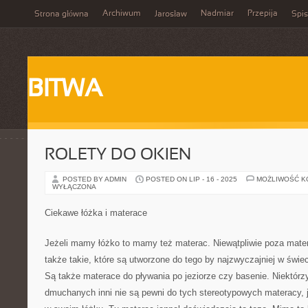
Archiwum
Nadmiar
Przepija
Strona główna
Jarosław
Spis
BITWA
ROLETY DO OKIEN
POSTED BY ADMIN
POSTED ON LIP - 16 - 2025
MOŻLIWOŚĆ 
WYŁĄCZONA
Ciekawe łóżka i materace
Jeżeli mamy łóżko to mamy też materac. Niewątpliwie poza mat
także takie, które są utworzone do tego by najzwyczajniej w świec
Są także materace do pływania po jeziorze czy basenie. Niektórz
dmuchanych inni nie są pewni do tych stereotypowych materacy,