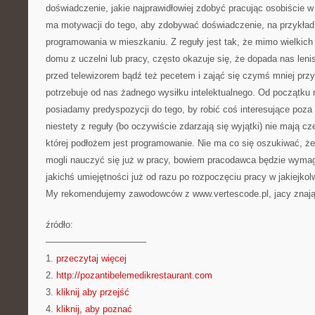
doświadczenie, jakie najprawidłowiej zdobyć pracując osobiście 
ma motywacji do tego, aby zdobywać doświadczenie, na przykład
programowania w mieszkaniu. Z reguły jest tak, że mimo wielkich
domu z uczelni lub pracy, często okazuje się, że dopada nas leni
przed telewizorem bądź też pecetem i zająć się czymś mniej prz
potrzebuje od nas żadnego wysiłku intelektualnego. Od początku 
posiadamy predyspozycji do tego, by robić coś interesujące poza p
niestety z reguły (bo oczywiście zdarzają się wyjątki) nie mają 
której podłożem jest programowanie. Nie ma co się oszukiwać, 
mogli nauczyć się już w pracy, bowiem pracodawca będzie wyma
jakichś umiejętności już od razu po rozpoczęciu pracy w jakiejko
My rekomendujemy zawodowców z www.vertescode.pl, jacy znają
źródło:
———————————
1.
przeczytaj więcej
2.
http://pozantibelemedikrestaurant.com
3.
kliknij aby przejść
4.
kliknij, aby poznać