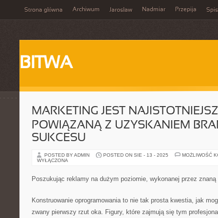
Archiwum
Nadmiar
Przepija
Strona główna
Jarosław
Spis
BITWA
MARKETING JEST NAJISTOTNIEJS
POWIĄZANĄ Z UZYSKANIEM BR
SUKCESU
POSTED BY ADMIN
POSTED ON SIE - 13 - 2025
MOŻLIWOŚĆ 
WYŁĄCZONA
Poszukując reklamy na dużym poziomie, wykonanej przez znaną i
Konstruowanie oprogramowania to nie tak prosta kwestia, jak mo
zwany pierwszy rzut oka. Figury, które zajmują się tym profesjon