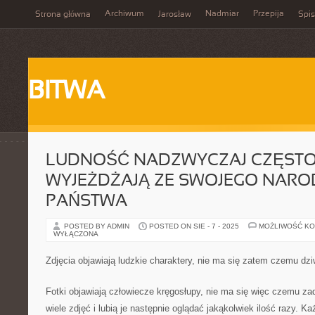
Archiwum
Nadmiar
Przepija
Strona główna
Jarosław
Spis
BITWA
LUDNOŚĆ NADZWYCZAJ CZĘST
WYJEŻDŻAJĄ ZE SWOJEGO NAR
PAŃSTWA
POSTED BY ADMIN
POSTED ON SIE - 7 - 2025
MOŻLIWOŚĆ K
WYŁĄCZONA
Zdjęcia objawiają ludzkie charaktery, nie ma się zatem czemu dz
Fotki objawiają człowiecze kręgosłupy, nie ma się więc czemu zadz
wiele zdjęć i lubią je następnie oglądać jakąkolwiek ilość razy. 