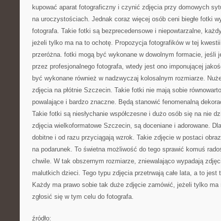
kupować aparat fotograficzny i czynić zdjęcia przy domowych sy
na uroczystościach. Jednak coraz więcej osób ceni biegłe fotki
fotografa. Takie fotki są bezprecedensowe i niepowtarzalne, każdy
jeżeli tylko ma na to ochotę. Propozycja fotografików w tej kwestii
przeróżna. fotki mogą być wykonane w dowolnym formacie, jeśli j
przez profesjonalnego fotografa, wtedy jest ono imponującej jak
być wykonane również w nadzwyczaj kolosalnym rozmiarze. Nuże 
zdjęcia na płótnie Szczecin. Takie fotki nie mają sobie równowart
powalające i bardzo znaczne. Będą stanowić fenomenalną dekora
Takie fotki są niesłychanie współczesne i dużo osób się na nie dz
zdjęcia wielkoformatowe Szczecin, są doceniane i adorowane. Dla
dobitne i od razu przyciągają wzrok. Takie zdjęcie w postaci ob
na podarunek. To świetna możliwość do tego sprawić komuś radoś
chwile. W tak obszernym rozmiarze, zniewalająco wypadają zdjęcia
malutkich dzieci. Tego typu zdjęcia przetrwają całe lata, a to je
Każdy ma prawo sobie tak duże zdjęcie zamówić, jeżeli tylko ma 
zgłosić się w tym celu do fotografa.
źródło: