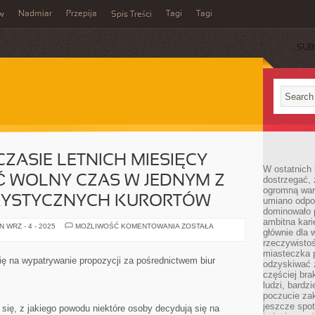
Nadmiar
Przepija
Tagi
Tagi
aw
Spis Treści
SUB
CZASIE LETNICH MIESIĘCY
W ostatnich 
Ć WOLNY CZAS W JEDNYM Z
dostrzegać,
ogromną wart
URYSTYCZNYCH KURORTÓW
umiano odpo
dominowało 
ambitna kari
KAŻDY
 WRZ - 4 - 2025
MOŻLIWOŚĆ KOMENTOWANIA
ZOSTAŁA
głównie dla 
Z
NAS
rzeczywistoś
W
miasteczka p
CZASIE
ię na wypatrywanie propozycji za pośrednictwem biur
odzyskiwać z
LETNICH
MIESIĘCY
częściej bra
PRAGNIE
ludzi, bardzi
SPĘDZIĆ
poczucie za
WOLNY
CZAS
jeszcze spot
się, z jakiego powodu niektóre osoby decydują się na
W