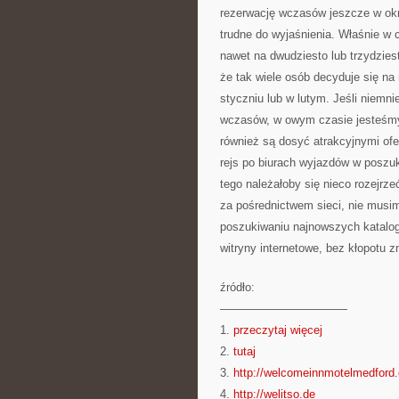
rezerwację wczasów jeszcze w okre
trudne do wyjaśnienia. Właśnie 
nawet na dwudziesto lub trzydzies
że tak wiele osób decyduje się n
styczniu lub w lutym. Jeśli niemn
wczasów, w owym czasie jesteśmy 
również są dosyć atrakcyjnymi ofe
rejs po biurach wyjazdów w poszu
tego należałoby się nieco rozejrz
za pośrednictwem sieci, nie musim
poszukiwaniu najnowszych katalog
witryny internetowe, bez kłopotu 
źródło:
———————————
1.
przeczytaj więcej
2.
tutaj
3.
http://welcomeinnmotelmedford
4.
http://welitso.de