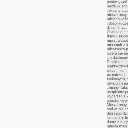
porównywać 
możliwy spos
i własne atu
mieszkańcy 
miejscowośc
i doświadcze
dzieciństwa,
Otwierają ma
firmy usługo
miejsca spo
miastach z 
mieszanka po
opiera się n
ich dostosow
Dzięki temu 
praktycznyc
wspomnień. 
przestrzeni
zadbanych, z
otwartych n
zmiany, taki
urządzony pa
wydarzenia k
potrafią wyw
Mieszkańcy z
stoi w miejs
dalszego dzi
luksusem, le
dumy z miej
miasta mają 