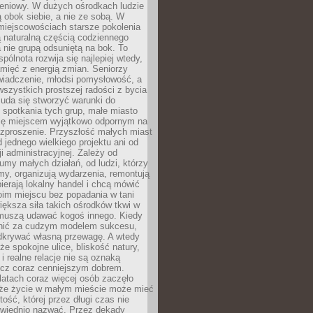
eniowy. W dużych ośrodkach ludzie
ą obok siebie, a nie ze sobą. W
miejscowościach starsze pokolenia
 naturalną częścią codziennego
a nie grupą odsuniętą na bok. To
pólnota rozwija się najlepiej wtedy,
mięć z energią zmian. Seniorzy
iadczenie, młodsi pomysłowość, a
wszystkich prostszej radości z bycia
 uda się stworzyć warunki do
spotkania tych grup, małe miasto
ię miejscem wyjątkowo odpornym na
ozproszenie. Przyszłość małych miast
d jednego wielkiego projektu ani od
ji administracyjnej. Zależy od
umy małych działań, od ludzi, którzy
rmy, organizują wydarzenia, remontują
ierają lokalny handel i chcą mówić
oim miejscu bez popadania w tani
iększa siła takich ośrodków tkwi w
 muszą udawać kogoś innego. Kiedy
onić za cudzym modelem sukcesu,
dkrywać własną przewagę. A wtedy
 że spokojne ulice, bliskość natury,
 i realne relacje nie są oznaką
ecz coraz cenniejszym dobrem.
latach coraz więcej osób zaczęło
 że życie w małym mieście może mieć
ość, której przez długi czas nie
wiednio nazwać. Przez dekady