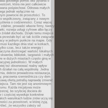
siada gotowego pomóc bez pytania o
estrzeń, która nie jest całkowicie
wana pośpiechowi. Odnowa małych
lega jednak wyłącznie na
nym powrocie do przeszłości. To
zo współczesny, związany z nowym
ślenia o codzienności. Coraz więcej
 zdalnie, prowadzi własne firmy, tworzy
rki, rozwija usługi cyfrowe albo łączy
h źródeł dochodu. Dzięki temu miejsce
 przestało być aż tak ściśle związane
racy w jednym punkcie na mapie. Gdy
 musi każdego dnia stać w korkach,
tylko czas, lecz także energię i
aczyna dostrzegać wartość lokalnych
, skwerów, bibliotek, targowisk i małych
óre w dużych miastach często giną w
racyjnej jednolitości. W małych
wiej też obserwować realny wpływ
 działań na całą wspólnotę. Jedna
nia, dobrze prowadzona restauracja,
y, pracownia rzemieślnicza czy dom
ekawą ofertą potrafią naprawdę zmienić
iejsca. Tam nie jest się anonimowym
łumu. Każda inicjatywa może
erzej, bo szybciej dociera do
 i częściej wywołuje konkretne
akich warunkach ludzie znów uczą się
ności za przestrzeń, w której żyją.
yśleć, że wszystko zależy od