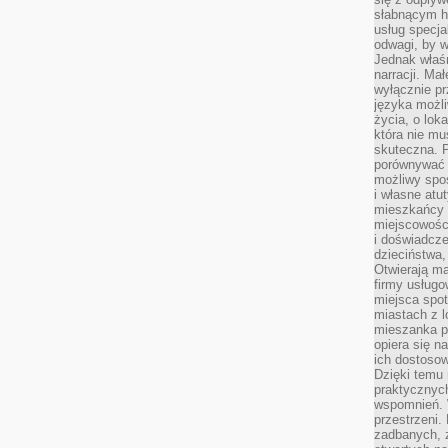
słabnącym h
usług specja
odwagi, by w
Jednak właśn
narracji. Ma
wyłącznie p
języka możli
życia, o lok
która nie mu
skuteczna. P
porównywać 
możliwy spos
i własne atu
mieszkańcy 
miejscowośc
i doświadcze
dzieciństwa,
Otwierają ma
firmy usługo
miejsca spo
miastach z 
mieszanka po
opiera się n
ich dostosow
Dzięki temu 
praktycznyc
wspomnień. 
przestrzeni
zadbanych, z