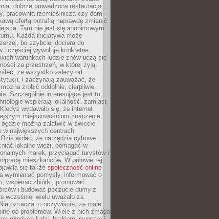
nia, dobrze prowadzona restauracja,
y, pracownia rzemieślnicza czy dom
ekawą ofertą potrafią naprawdę zmienić
iejsca. Tam nie jest się anonimowym
łumu. Każda inicjatywa może
erzej, bo szybciej dociera do
 i częściej wywołuje konkretne
akich warunkach ludzie znów uczą się
ności za przestrzeń, w której żyją.
yśleć, że wszystko zależy od
stytucji, i zaczynają zauważać, że
 można zrobić oddolnie, cierpliwie i
e. Szczególnie interesujące jest to,
hnologie wspierają lokalność, zamiast
 Kiedyś wydawało się, że internet
iejszym miejscowościom znaczenie,
 będzie można załatwić w świecie
b w największych centrach
Dziś widać, że narzędzia cyfrowe
iać lokalne więzi, pomagać w
ionalnych marek, przyciągać turystów i
ółpracę mieszkańców. W połowie tej
jawiła się także
społeczność online
la wymieniać pomysły, informować o
h, wspierać zbiórki, promować
wórców i budować poczucie dumy z
re wcześniej wielu uważało za
 Nie oznacza to oczywiście, że małe
olne od problemów. Wiele z nich zmaga
em młodych ludzi, brakiem inwestycji,