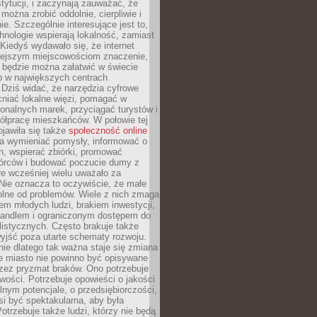
stytucji, i zaczynają zauważać, że
 można zrobić oddolnie, cierpliwie i
e. Szczególnie interesujące jest to,
hnologie wspierają lokalność, zamiast
 Kiedyś wydawało się, że internet
iejszym miejscowościom znaczenie,
 będzie można załatwić w świecie
b w największych centrach
Dziś widać, że narzędzia cyfrowe
iać lokalne więzi, pomagać w
ionalnych marek, przyciągać turystów i
ółpracę mieszkańców. W połowie tej
jawiła się także
społeczność online
la wymieniać pomysły, informować o
h, wspierać zbiórki, promować
wórców i budować poczucie dumy z
re wcześniej wielu uważało za
 Nie oznacza to oczywiście, że małe
olne od problemów. Wiele z nich zmaga
em młodych ludzi, brakiem inwestycji,
andlem i ograniczonym dostępem do
listycznych. Często brakuje także
yjść poza utarte schematy rozwoju.
ie dlatego tak ważna staje się zmiana
łe miasto nie powinno być opisywane
rzez pryzmat braków. Ono potrzebuje
wości. Potrzebuje opowieści o jakości
alnym potencjale, o przedsiębiorczości,
si być spektakularna, aby była
otrzebuje także ludzi, którzy nie będą