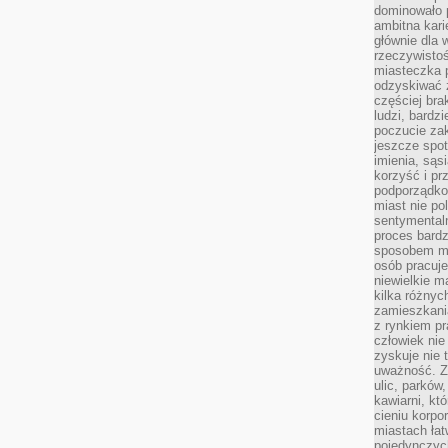
dominowało 
ambitna kari
głównie dla 
rzeczywistoś
miasteczka p
odzyskiwać z
częściej bra
ludzi, bardzi
poczucie za
jeszcze spot
imienia, są
korzyść i prz
podporządko
miast nie po
sentymental
proces bard
sposobem my
osób pracuje
niewielkie ma
kilka różnyc
zamieszkania
z rynkiem p
człowiek nie
zyskuje nie 
uważność. Z
ulic, parków
kawiarni, kt
cieniu korpo
miastach łat
pojedynczych