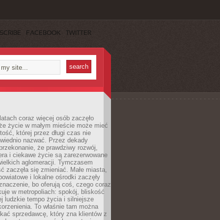
SCRIBE
FACEBOOK
TWITTER
latach coraz więcej osób zaczęło
 że życie w małym mieście może mieć
ość, której przez długi czas nie
wiednio nazwać. Przez dekady
przekonanie, że prawdziwy rozwój,
era i ciekawe życie są zarezerwowane
wielkich aglomeracji. Tymczasem
ć zaczęła się zmieniać. Małe miasta,
owiatowe i lokalne ośrodki zaczęły
naczenie, bo oferują coś, czego coraz
kuje w metropoliach: spokój, bliskość
ej ludzkie tempo życia i silniejsze
korzenienia. To właśnie tam można
kać sprzedawcę, który zna klientów z