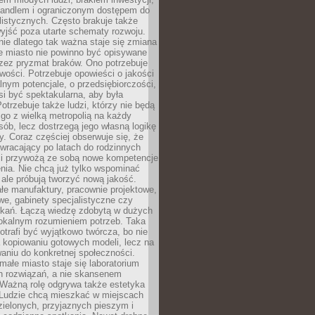
andlem i ograniczonym dostępem do
listycznych. Często brakuje także
yjść poza utarte schematy rozwoju.
ie dlatego tak ważna staje się zmiana
łe miasto nie powinno być opisywane
rzez pryzmat braków. Ono potrzebuje
wości. Potrzebuje opowieści o jakości
alnym potencjale, o przedsiębiorczości,
si być spektakularna, aby była
otrzebuje także ludzi, którzy nie będą
go z wielką metropolią na każdy
ób, lecz dostrzegą jego własną logikę
ty. Coraz częściej obserwuje się, że
wracający po latach do rodzinnych
i przywożą ze sobą nowe kompetencje
nia. Nie chcą już tylko wspominać
 ale próbują tworzyć nową jakość.
łe manufaktury, pracownie projektowe,
we, gabinety specjalistyczne czy
tkań. Łączą wiedzę zdobytą w dużych
lokalnym rozumieniem potrzeb. Taka
trafi być wyjątkowo twórcza, bo nie
a kopiowaniu gotowych modeli, lecz na
aniu do konkretnej społeczności.
małe miasto staje się laboratorium
h rozwiązań, a nie skansenem
Ważną rolę odgrywa także estetyka
. Ludzie chcą mieszkać w miejscach
ielonych, przyjaznych pieszym i