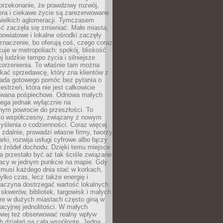
przekonanie, że prawdziwy rozwój,
era i ciekawe życie są zarezerwowane
wielkich aglomeracji. Tymczasem
ć zaczęła się zmieniać. Małe miasta,
owiatowe i lokalne ośrodki zaczęły
naczenie, bo oferują coś, czego coraz
kuje w metropoliach: spokój, bliskość
ej ludzkie tempo życia i silniejsze
korzenienia. To właśnie tam można
kać sprzedawcę, który zna klientów z
siada gotowego pomóc bez pytania o
estrzeń, która nie jest całkowicie
wana pośpiechowi. Odnowa małych
lega jednak wyłącznie na
nym powrocie do przeszłości. To
zo współczesny, związany z nowym
ślenia o codzienności. Coraz więcej
 zdalnie, prowadzi własne firmy, tworzy
rki, rozwija usługi cyfrowe albo łączy
h źródeł dochodu. Dzięki temu miejsce
 przestało być aż tak ściśle związane
racy w jednym punkcie na mapie. Gdy
 musi każdego dnia stać w korkach,
tylko czas, lecz także energię i
aczyna dostrzegać wartość lokalnych
, skwerów, bibliotek, targowisk i małych
óre w dużych miastach często giną w
racyjnej jednolitości. W małych
wiej też obserwować realny wpływ
 działań na całą wspólnotę. Jedna