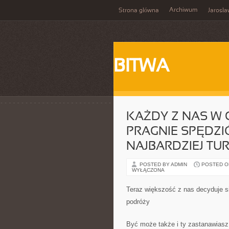
Archiwum
Strona główna
Jarosł
BITWA
KAŻDY Z NAS W 
PRAGNIE SPĘDZI
NAJBARDZIEJ T
POSTED BY ADMIN
POSTED ON
WYŁĄCZONA
Teraz większość z nas decyduje s
podróży
Być może także i ty zastanawiasz 