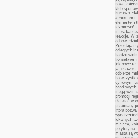
nowa księgar
klub sportow
kultury z ci
atmosferę m
elementem t
rezonować sz
mieszkańców
reakcje. W t
odpowiedzial
Przestają m
odległych in
bardzo wiele
konsekwentni
jak nowe tec
ją niszczyć.
odbierze mn
bo wszystko
cyfrowym lu
handlowych. 
mogą wzmacn
promocji reg
ułatwiać wsp
przemiany po
która pozwa
wydarzeniac
lokalnych t
miejsca, któ
peryferyjne.
miasta są w
się z odpływ