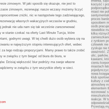
imienia, są
JEDNYM
sie zimowym. W jaki sposób się okazuje, nie jest to
Z
korzyść i prz
NAJBARDZIEJ
podporządko
w czasie zimowym, rezerwując nasze wczasy możemy liczyć
TURYSTYCZNYCH
miast nie po
KURORTÓW
toprocentowe zniżki, nic w następstwie tego zadziwiającego,
sentymental
proces bard
a rezerwację własnych wakacyjnych wczasów w grudniu,
sposobem my
osób pracuje
iej jednak nie uda nam się tak wcześnie zarezerwować
niewielkie ma
w stanie czekać na oferty Last Minute Turcja, które
kilka różnyc
zamieszkania
rtami, godnymi uwagi. W tej chwili dużo osób wybiera się na
z rynkiem p
kiwaniu w najwyższym stopniu interesujących ofert, wobec
człowiek nie
zyskuje nie 
eć za tego rodzaju propozycjami. Mamy prawo to także zrobić
uważność. Z
ulic, parków
y w związku z tym biegać od biura do biura, w
kawiarni, kt
ów. Dzisiaj większość biur podróży ma swoje własne
cieniu korpo
miastach łat
znajdziemy w związku z tym wszystkie oferty w sieci.
pojedynczych
nowa księgar
klub sportow
kultury z ci
atmosferę m
elementem t
rezonować sz
mieszkańców
reakcje. W t
.com
odpowiedzial
Przestają m