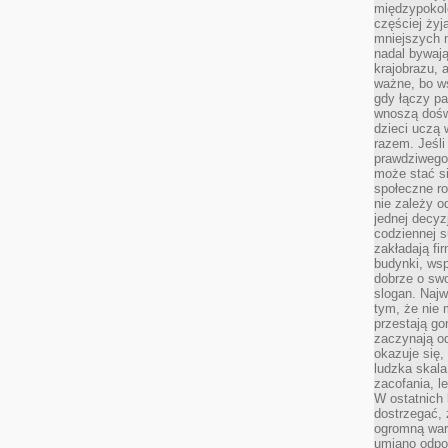
międzypokol
częściej żyj
mniejszych 
nadal bywają
krajobrazu, 
ważne, bo ws
gdy łączy pa
wnoszą dośw
dzieci uczą 
razem. Jeśli
prawdziwego 
może stać s
społeczne r
nie zależy o
jednej decyz
codziennej s
zakładają fi
budynki, wsp
dobrze o sw
slogan. Najw
tym, że nie
przestają g
zaczynają o
okazuje się,
ludzka skala
zacofania, l
W ostatnich 
dostrzegać,
ogromną wart
umiano odpo