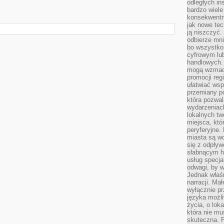
odległych in
bardzo wiele
konsekwentni
jak nowe tec
ją niszczyć.
odbierze mn
bo wszystko
cyfrowym lu
handlowych. 
mogą wzmacn
promocji reg
ułatwiać wsp
przemiany po
która pozwa
wydarzeniac
lokalnych t
miejsca, któ
peryferyjne.
miasta są w
się z odpływ
słabnącym h
usług specja
odwagi, by w
Jednak właśn
narracji. Ma
wyłącznie p
języka możli
życia, o lok
która nie mu
skuteczna. P