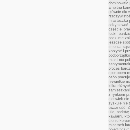
dominowało 
ambitna kari
głównie dla 
rzeczywistoś
miasteczka p
odzyskiwać z
częściej bra
ludzi, bardzi
poczucie za
jeszcze spot
imienia, są
korzyść i prz
podporządko
miast nie po
sentymental
proces bard
sposobem my
osób pracuje
niewielkie ma
kilka różnyc
zamieszkania
z rynkiem p
człowiek nie
zyskuje nie 
uważność. Z
ulic, parków
kawiarni, kt
cieniu korpo
miastach łat
pojedynczych