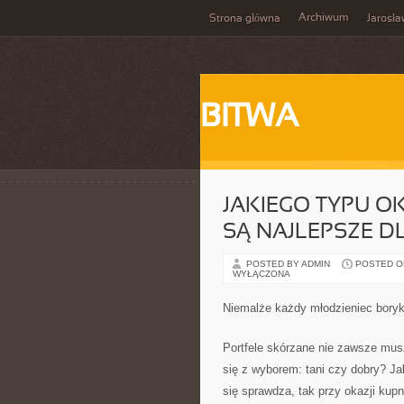
Archiwum
Strona główna
Jarosł
BITWA
JAKIEGO TYPU 
SĄ NAJLEPSZE D
POSTED BY ADMIN
POSTED ON 
WYŁĄCZONA
Niemalże każdy młodzieniec boryk
Portfele skórzane nie zawsze mu
się z wyborem: tani czy dobry? J
się sprawdza, tak przy okazji kupn