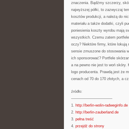
znaczenia. Bądźmy szczerzy, skóra
najwyższej półki, to zazwyczaj ten
kosztów produkcji, a należą do nich
materiału a także dodatki, czyli 
poniesienia koszty wyrobu mają sw
wszystkich. Czemu zatem portfele
oczy? Niektóre firmy, które lokuj
sensie zmuszone do stosowania w
ich sponsorować? Portfele skórza
a na pewno nie jest to woń skóry.
logo producenta. Prawdą jest że m
cenach od 70 do 170 złotych, a cz
źródło:
———————————
1.
http://berlin-wolin-radweginfo.de
2.
http://berlin-zauberland.de
3.
pełna treść
4.
przejdź do strony