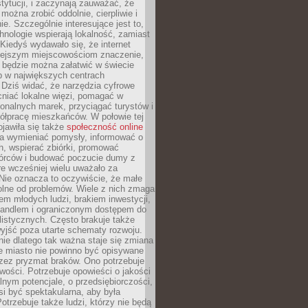
stytucji, i zaczynają zauważać, że
 można zrobić oddolnie, cierpliwie i
e. Szczególnie interesujące jest to,
hnologie wspierają lokalność, zamiast
 Kiedyś wydawało się, że internet
iejszym miejscowościom znaczenie,
 będzie można załatwić w świecie
b w największych centrach
Dziś widać, że narzędzia cyfrowe
iać lokalne więzi, pomagać w
ionalnych marek, przyciągać turystów i
ółpracę mieszkańców. W połowie tej
jawiła się także
społeczność online
la wymieniać pomysły, informować o
h, wspierać zbiórki, promować
wórców i budować poczucie dumy z
re wcześniej wielu uważało za
 Nie oznacza to oczywiście, że małe
olne od problemów. Wiele z nich zmaga
em młodych ludzi, brakiem inwestycji,
andlem i ograniczonym dostępem do
listycznych. Często brakuje także
yjść poza utarte schematy rozwoju.
ie dlatego tak ważna staje się zmiana
łe miasto nie powinno być opisywane
rzez pryzmat braków. Ono potrzebuje
wości. Potrzebuje opowieści o jakości
alnym potencjale, o przedsiębiorczości,
si być spektakularna, aby była
otrzebuje także ludzi, którzy nie będą