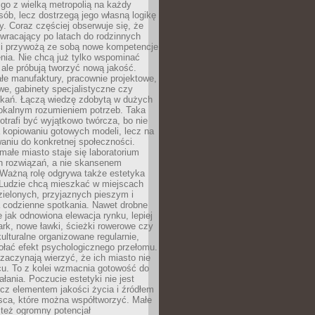
go z wielką metropolią na każdy
ób, lecz dostrzegą jego własną logikę
ty. Coraz częściej obserwuje się, że
wracający po latach do rodzinnych
i przywożą ze sobą nowe kompetencje
nia. Nie chcą już tylko wspominać
 ale próbują tworzyć nową jakość.
łe manufaktury, pracownie projektowe,
we, gabinety specjalistyczne czy
tkań. Łączą wiedzę zdobytą w dużych
lokalnym rozumieniem potrzeb. Taka
trafi być wyjątkowo twórcza, bo nie
a kopiowaniu gotowych modeli, lecz na
aniu do konkretnej społeczności.
małe miasto staje się laboratorium
h rozwiązań, a nie skansenem
Ważną rolę odgrywa także estetyka
. Ludzie chcą mieszkać w miejscach
ielonych, przyjaznych pieszym i
a codzienne spotkania. Nawet drobne
e jak odnowiona elewacja rynku, lepiej
rk, nowe ławki, ścieżki rowerowe czy
ulturalne organizowane regularnie,
ołać efekt psychologicznego przełomu.
aczynają wierzyć, że ich miasto nie
cu. To z kolei wzmacnia gotowość do
ałania. Poczucie estetyki nie jest
cz elementem jakości życia i źródłem
sca, które można współtworzyć. Małe
też ogromny potencjał