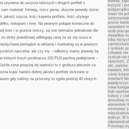
imienia, są
 używana do uszycia tańszych i drogich portfeli z
korzyść i prz
podporządko
 sam materiał. Istnieją, rzecz jasna, słuszne powody różnic
miast nie po
: jakość szycia, krój i koperta portfela, ilość użytego
sentymental
proces bard
pudełko, hologram i inne. Na pewnym pułapie konieczne do
sposobem my
ój kres i w gruncie rzeczy, są one niemalże jednakowe dla
osób pracuje
niewielkie ma
 ze skóry prawdziwej odbiegają ceną że aż się rzuca w
kilka różnyc
zamieszkania
ą niesłychane pieniądze w reklamę i marketing są w pewnym
z rynkiem p
ysokich narzutów, ale czy my – odbiorcy mamy powody by
człowiek nie
zyskuje nie 
ne których koszt przekracza 150 PLN pachną podejrzanie –
uważność. Z
 Każda cena powyżej tej wartości to z grubsza płacenie za
ulic, parków
kawiarni, kt
ożna kupić bardzo dobrej jakości portfele skórzane w
cieniu korpo
miastach łat
asem gdy trafimy na przeceny to zgoła poniżej 40 złotych.
pojedynczych
nowa księgar
klub sportow
kultury z ci
atmosferę m
elementem t
rezonować sz
mieszkańców
reakcje. W t
odpowiedzial
Przestają m