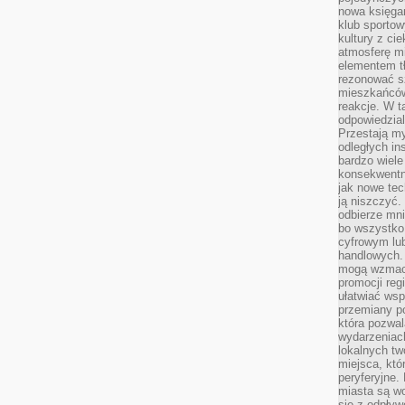
nowa księgar
klub sportow
kultury z ci
atmosferę m
elementem t
rezonować sz
mieszkańców
reakcje. W t
odpowiedzial
Przestają m
odległych in
bardzo wiele
konsekwentni
jak nowe tec
ją niszczyć.
odbierze mn
bo wszystko
cyfrowym lu
handlowych. 
mogą wzmacn
promocji reg
ułatwiać wsp
przemiany po
która pozwa
wydarzeniac
lokalnych t
miejsca, któ
peryferyjne.
miasta są w
się z odpływ