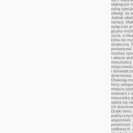
słabnącym h
usług specja
odwagi, by w
Jednak właśn
narracji. Ma
wyłącznie p
języka możli
życia, o lok
która nie mu
skuteczna. P
porównywać 
możliwy spos
i własne atu
mieszkańcy 
miejscowośc
i doświadcze
dzieciństwa,
Otwierają ma
firmy usługo
miejsca spo
miastach z 
mieszanka po
opiera się n
ich dostosow
Dzięki temu 
praktycznyc
wspomnień. 
przestrzeni
zadbanych, z