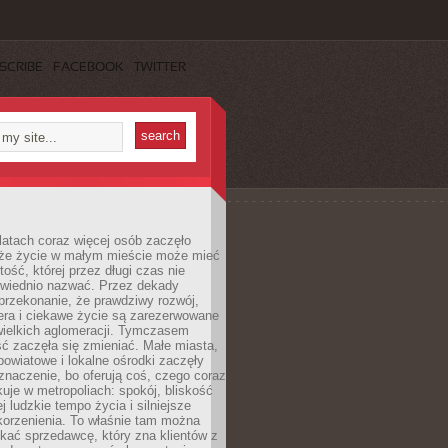
SCRIBE
FACEBOOK
TWITTER
latach coraz więcej osób zaczęło
 że życie w małym mieście może mieć
ość, której przez długi czas nie
wiednio nazwać. Przez dekady
przekonanie, że prawdziwy rozwój,
era i ciekawe życie są zarezerwowane
wielkich aglomeracji. Tymczasem
ć zaczęła się zmieniać. Małe miasta,
owiatowe i lokalne ośrodki zaczęły
naczenie, bo oferują coś, czego coraz
kuje w metropoliach: spokój, bliskość
ej ludzkie tempo życia i silniejsze
korzenienia. To właśnie tam można
kać sprzedawcę, który zna klientów z