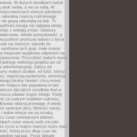
eniowy. W dużych ośrodkach ludzie
ą obok siebie, a nie ze sobą. W
miejscowościach starsze pokolenia
 naturalną częścią codziennego
a nie grupą odsuniętą na bok. To
pólnota rozwija się najlepiej wtedy,
mięć z energią zmian. Seniorzy
iadczenie, młodsi pomysłowość, a
wszystkich prostszej radości z bycia
 uda się stworzyć warunki do
spotkania tych grup, małe miasto
ię miejscem wyjątkowo odpornym na
ozproszenie. Przyszłość małych miast
d jednego wielkiego projektu ani od
ji administracyjnej. Zależy od
umy małych działań, od ludzi, którzy
rmy, organizują wydarzenia, remontują
ierają lokalny handel i chcą mówić
oim miejscu bez popadania w tani
iększa siła takich ośrodków tkwi w
 muszą udawać kogoś innego. Kiedy
onić za cudzym modelem sukcesu,
dkrywać własną przewagę. A wtedy
 że spokojne ulice, bliskość natury,
 i realne relacje nie są oznaką
ecz coraz cenniejszym dobrem.
latach coraz więcej osób zaczęło
 że życie w małym mieście może mieć
ość, której przez długi czas nie
wiednio nazwać. Przez dekady