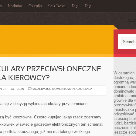
Nadmiar
Przepija
Tagi
Tagi
aw
Spis Treści
SUB
OKULARY PRZECIWSŁONECZNE
W ostatnich 
LA KIEROWCY?
dostrzegać,
ogromną wart
umiano odpo
JAKIEGO
LIP - 14 - 2025
MOŻLIWOŚĆ KOMENTOWANIA
ZOSTAŁA
dominowało 
TYPU
OKULARY
ambitna kari
PRZECIWSŁONECZNE
głównie dla 
SĄ
a się z decyzją wybierając okulary przyciemniane
rzeczywistoś
NAJLEPSZE
DLA
miasteczka p
KIEROWCY?
odzyskiwać z
szą być kosztowne. Często kupując jakąś rzecz zderzamy
częściej bra
ludzi, bardzi
akkolwiek w świecie gadżetów elektronicznych ten schemat
poczucie za
a portfela skórzanego, już nie ma takiego wielkiego
jeszcze spot