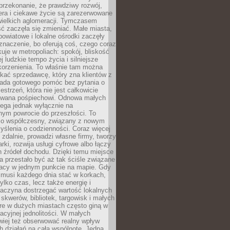
przekonanie, że prawdziwy rozwój,
era i ciekawe życie są zarezerwowane
wielkich aglomeracji. Tymczasem
ć zaczęła się zmieniać. Małe miasta,
owiatowe i lokalne ośrodki zaczęły
naczenie, bo oferują coś, czego coraz
kuje w metropoliach: spokój, bliskość
ej ludzkie tempo życia i silniejsze
korzenienia. To właśnie tam można
kać sprzedawcę, który zna klientów z
siada gotowego pomóc bez pytania o
estrzeń, która nie jest całkowicie
wana pośpiechowi. Odnowa małych
lega jednak wyłącznie na
nym powrocie do przeszłości. To
zo współczesny, związany z nowym
ślenia o codzienności. Coraz więcej
 zdalnie, prowadzi własne firmy, tworzy
rki, rozwija usługi cyfrowe albo łączy
h źródeł dochodu. Dzięki temu miejsce
 przestało być aż tak ściśle związane
racy w jednym punkcie na mapie. Gdy
 musi każdego dnia stać w korkach,
tylko czas, lecz także energię i
aczyna dostrzegać wartość lokalnych
, skwerów, bibliotek, targowisk i małych
óre w dużych miastach często giną w
racyjnej jednolitości. W małych
wiej też obserwować realny wpływ
 działań na całą wspólnotę. Jedna