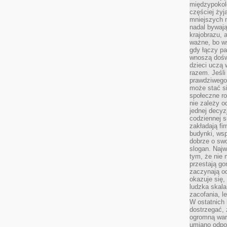
międzypokol
częściej żyj
mniejszych 
nadal bywają
krajobrazu, 
ważne, bo ws
gdy łączy pa
wnoszą dośw
dzieci uczą 
razem. Jeśli
prawdziwego 
może stać s
społeczne r
nie zależy o
jednej decyz
codziennej s
zakładają fi
budynki, wsp
dobrze o sw
slogan. Najw
tym, że nie
przestają g
zaczynają o
okazuje się,
ludzka skala
zacofania, l
W ostatnich 
dostrzegać,
ogromną wart
umiano odpo