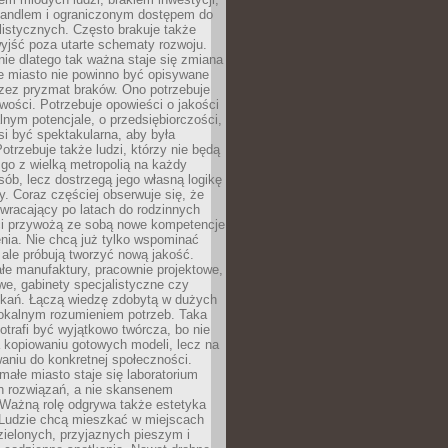
andlem i ograniczonym dostępem do
listycznych. Często brakuje także
yjść poza utarte schematy rozwoju.
ie dlatego tak ważna staje się zmiana
łe miasto nie powinno być opisywane
rzez pryzmat braków. Ono potrzebuje
wości. Potrzebuje opowieści o jakości
alnym potencjale, o przedsiębiorczości,
si być spektakularna, aby była
otrzebuje także ludzi, którzy nie będą
go z wielką metropolią na każdy
ób, lecz dostrzegą jego własną logikę
ty. Coraz częściej obserwuje się, że
wracający po latach do rodzinnych
i przywożą ze sobą nowe kompetencje
nia. Nie chcą już tylko wspominać
 ale próbują tworzyć nową jakość.
łe manufaktury, pracownie projektowe,
we, gabinety specjalistyczne czy
tkań. Łączą wiedzę zdobytą w dużych
lokalnym rozumieniem potrzeb. Taka
trafi być wyjątkowo twórcza, bo nie
a kopiowaniu gotowych modeli, lecz na
aniu do konkretnej społeczności.
małe miasto staje się laboratorium
h rozwiązań, a nie skansenem
Ważną rolę odgrywa także estetyka
. Ludzie chcą mieszkać w miejscach
ielonych, przyjaznych pieszym i