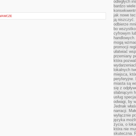
odległych in
bardzo wiele
konsekwentni
jak nowe tec
WAWCZE
ją niszczyć.
odbierze mn
bo wszystko
cyfrowym lu
handlowych. 
mogą wzmacn
promocji reg
ułatwiać wsp
przemiany po
która pozwa
wydarzeniac
lokalnych t
miejsca, któ
peryferyjne.
miasta są w
się z odpływ
słabnącym h
usług specja
odwagi, by w
Jednak właśn
narracji. Ma
wyłącznie p
języka możli
życia, o lok
która nie mu
skuteczna. P