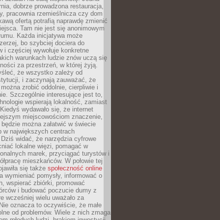
nia, dobrze prowadzona restauracja,
y, pracownia rzemieślnicza czy dom
ekawą ofertą potrafią naprawdę zmienić
iejsca. Tam nie jest się anonimowym
łumu. Każda inicjatywa może
erzej, bo szybciej dociera do
 i częściej wywołuje konkretne
akich warunkach ludzie znów uczą się
ności za przestrzeń, w której żyją.
yśleć, że wszystko zależy od
stytucji, i zaczynają zauważać, że
 można zrobić oddolnie, cierpliwie i
e. Szczególnie interesujące jest to,
hnologie wspierają lokalność, zamiast
 Kiedyś wydawało się, że internet
iejszym miejscowościom znaczenie,
 będzie można załatwić w świecie
b w największych centrach
Dziś widać, że narzędzia cyfrowe
iać lokalne więzi, pomagać w
ionalnych marek, przyciągać turystów i
ółpracę mieszkańców. W połowie tej
jawiła się także
społeczność online
la wymieniać pomysły, informować o
h, wspierać zbiórki, promować
wórców i budować poczucie dumy z
re wcześniej wielu uważało za
 Nie oznacza to oczywiście, że małe
olne od problemów. Wiele z nich zmaga
em młodych ludzi, brakiem inwestycji,