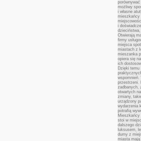
porównywać 
możliwy spos
i własne atu
mieszkańcy 
miejscowośc
i doświadcze
dzieciństwa,
Otwierają ma
firmy usługo
miejsca spo
miastach z 
mieszanka po
opiera się n
ich dostosow
Dzięki temu 
praktycznyc
wspomnień. 
przestrzeni
zadbanych, z
otwartych n
zmiany, taki
urządzony pa
wydarzenia k
potrafią wyw
Mieszkańcy z
stoi w miejs
dalszego dzi
luksusem, le
dumy z miej
miasta mają 