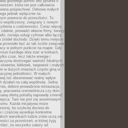
siada gotowego pomóc bez pytania o
estrzeń, która nie jest całkowicie
wana pośpiechowi. Odnowa małych
lega jednak wyłącznie na
nym powrocie do przeszłości. To
zo współczesny, związany z nowym
ślenia o codzienności. Coraz więcej
 zdalnie, prowadzi własne firmy, tworzy
rki, rozwija usługi cyfrowe albo łączy
h źródeł dochodu. Dzięki temu miejsce
 przestało być aż tak ściśle związane
racy w jednym punkcie na mapie. Gdy
 musi każdego dnia stać w korkach,
tylko czas, lecz także energię i
aczyna dostrzegać wartość lokalnych
, skwerów, bibliotek, targowisk i małych
óre w dużych miastach często giną w
racyjnej jednolitości. W małych
wiej też obserwować realny wpływ
 działań na całą wspólnotę. Jedna
nia, dobrze prowadzona restauracja,
y, pracownia rzemieślnicza czy dom
ekawą ofertą potrafią naprawdę zmienić
iejsca. Tam nie jest się anonimowym
łumu. Każda inicjatywa może
erzej, bo szybciej dociera do
 i częściej wywołuje konkretne
akich warunkach ludzie znów uczą się
ności za przestrzeń, w której żyją.
yśleć, że wszystko zależy od