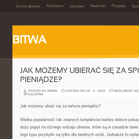
Archiwum
Nadmiar
Przepija
Strona główna
Jarosław
Spis
BITWA
JAK MOŻEMY UBIERAĆ SIĘ ZA S
PIENIĄDZE?
POSTED BY ADMIN
POSTED ON LIP - 8 - 2025
MOŻLIWOŚĆ K
WYŁĄCZONA
Jak możemy ubrać się za tańsze pieniądze?
Wielka popularność tak zwanych lumpeksów bardzo dobrze pokazu
duży popyt na różnego rodzaju ubrania, które są w zasadzie tanie
tego typu przybytki są tylko dla biednych osób. Jednakże to wył