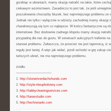
grzebiąc w ubraniach, mamy okazję natrafić na takie, które cechuj
ciekawym wzornictwem. Zasadniczo to jest tak, że jeśli umiejętn
poszukiwania chociażby bluzek, bez najmniejszego problemu ze 
Jednak nie tylko i wyłącznie w odzieży zachodniej mamy okazję na
charakteryzują się tym co najlepsze. W końcu fantastyczne są ró
internetowe. Bez dosłownie żadnego kłopotu mamy okazję natrafić 
przypadną dla nas do gustu. W serwisach aukcyjnych trafienie na 
stanowi problemu. Zwłaszcza, że przecież nie jest tajemnicą, iż 
reguły jest taniej. A więc jak widać, jeżeli wchodzi w grę zakup c
tańszych ubrań, nie ma najmniejszego problemu.
źródło:
———————————
1.
http://stoneriverdachshunds.com
2.
http://style-riteupholstery.com
3.
http://tabbycleaningservices.com
4.
http://tarasstudio.com
5.
http://technoranki.com