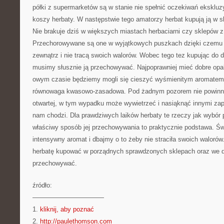
półki z supermarketów są w stanie nie spełnić oczekiwań ekskl
koszy herbaty. W następstwie tego amatorzy herbat kupują ją w s
Nie brakuje dziś w większych miastach herbaciarni czy sklepów z
Przechorowywane są one w wyjątkowych puszkach dzięki czemu 
zewnątrz i nie tracą swoich walorów. Wobec tego tez kupując do
musimy słusznie ją przechowywać. Najpoprawniej mieć dobre opa
owym czasie będziemy mogli się cieszyć wyśmienitym aromatem 
równowaga kwasowo-zasadowa. Pod żadnym pozorem nie powinno
otwartej, w tym wypadku może wywietrzeć i nasiąknąć innymi zapa
nam chodzi. Dla prawdziwych laików herbaty te rzeczy jak wybór p
właściwy sposób jej przechowywania to praktycznie podstawa. Ś
intensywny aromat i dbajmy o to żeby nie straciła swoich walorów
herbatę kupować w porządnych sprawdzonych sklepach oraz we d
przechowywać.
źródło:
———————————
1.
kliknij, aby poznać
2.
http://paulethomson.com