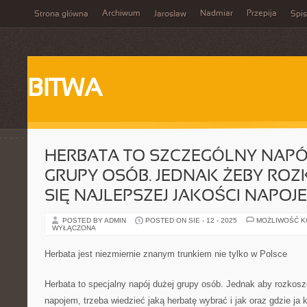
Archiwum
Nadmiar
Przepija
Strona główna
Jarosław
Spis
BITWA
HERBATA TO SZCZEGÓLNY NAPÓ
GRUPY OSÓB. JEDNAK ŻEBY RO
SIĘ NAJLEPSZEJ JAKOŚCI NAPOJ
POSTED BY ADMIN
POSTED ON SIE - 12 - 2025
MOŻLIWOŚĆ 
WYŁĄCZONA
Herbata jest niezmiernie znanym trunkiem nie tylko w Polsce
Herbata to specjalny napój dużej grupy osób. Jednak aby rozkosz
napojem, trzeba wiedzieć jaką herbatę wybrać i jak oraz gdzie ja 