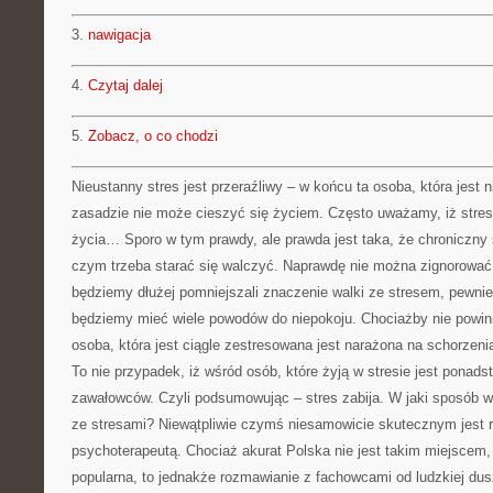
3.
nawigacja
4.
Czytaj dalej
5.
Zobacz, o co chodzi
Nieustanny stres jest przeraźliwy – w końcu ta osoba, która jest 
zasadzie nie może cieszyć się życiem. Często uważamy, iż stres
życia… Sporo w tym prawdy, ale prawda jest taka, że chroniczny 
czym trzeba starać się walczyć. Naprawdę nie można zignorować 
będziemy dłużej pomniejszali znaczenie walki ze stresem, pewn
będziemy mieć wiele powodów do niepokoju. Chociażby nie powin
osoba, która jest ciągle zestresowana jest narażona na schorzeni
To nie przypadek, iż wśród osób, które żyją w stresie jest ponad
zawałowców. Czyli podsumowując – stres zabija. W jaki sposób w
ze stresami? Niewątpliwie czymś niesamowicie skutecznym jest r
psychoterapeutą. Chociaż akurat Polska nie jest takim miejscem,
popularna, to jednakże rozmawianie z fachowcami od ludzkiej d