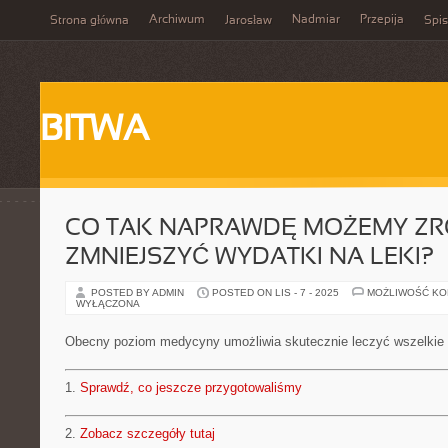
Archiwum
Nadmiar
Przepija
Strona główna
Jarosław
Spis
BITWA
CO TAK NAPRAWDĘ MOŻEMY ZRO
ZMNIEJSZYĆ WYDATKI NA LEKI?
POSTED BY ADMIN
POSTED ON LIS - 7 - 2025
MOŻLIWOŚĆ K
WYŁĄCZONA
Obecny poziom medycyny umożliwia skutecznie leczyć wszelkie
1.
Sprawdź, co jeszcze przygotowaliśmy
2.
Zobacz szczegóły tutaj