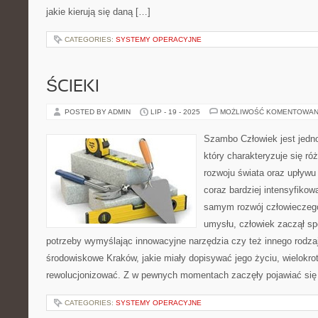
jakie kierują się daną […]
CATEGORIES:
SYSTEMY OPERACYJNE
ŚCIEKI
POSTED BY ADMIN
LIP - 19 - 2025
MOŻLIWOŚĆ KOMENTOWAN
Szambo Człowiek jest jedno
który charakteryzuje się r
rozwoju świata oraz upływu
coraz bardziej intensyfikow
samym rozwój człowieczego
umysłu, człowiek zaczął sp
potrzeby wymyślając innowacyjne narzędzia czy też innego rodza
środowiskowe Kraków, jakie miały dopisywać jego życiu, wielokrot
rewolucjonizować. Z w pewnych momentach zaczęły pojawiać się 
CATEGORIES:
SYSTEMY OPERACYJNE