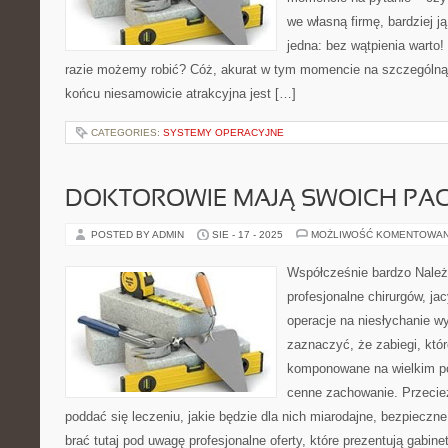
we własną firmę, bardziej j
jedna: bez wątpienia warto!
razie możemy robić? Cóż, akurat w tym momencie na szczególną 
końcu niesamowicie atrakcyjna jest […]
CATEGORIES:
SYSTEMY OPERACYJNE
DOKTOROWIE MAJĄ SWOICH PA
POSTED BY ADMIN
SIE - 17 - 2025
MOŻLIWOŚĆ KOMENTOWA
Współcześnie bardzo Należ
profesjonalne chirurgów, ja
operacje na niesłychanie 
zaznaczyć, że zabiegi, któ
komponowane na wielkim po
cenne zachowanie. Przecież
poddać się leczeniu, jakie będzie dla nich miarodajne, bezpiecz
brać tutaj pod uwagę profesjonalne oferty, które prezentują gabinet