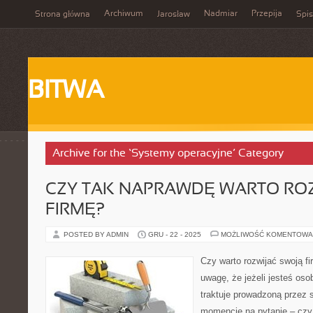
Archiwum
Nadmiar
Przepija
Strona główna
Jarosław
Spis
BITWA
Archive for the ‘Systemy operacyjne’ Category
CZY TAK NAPRAWDĘ WARTO RO
FIRMĘ?
POSTED BY ADMIN
GRU - 22 - 2025
MOŻLIWOŚĆ KOMENTOWA
Czy warto rozwijać swoją f
uwagę, że jeżeli jesteś oso
traktuje prowadzoną przez 
momencie na pytanie – czy