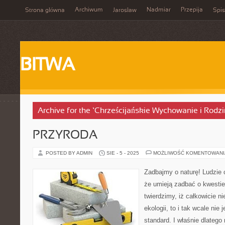
Archiwum
Nadmiar
Przepija
Strona główna
Jarosław
Spis
BITWA
Archive for the ‘Chrześcijańskie Wychowanie i Rodz
PRZYRODA
POSTED BY ADMIN
SIE - 5 - 2025
MOŻLIWOŚĆ KOMENTOWAN
Zadbajmy o naturę! Ludzie 
że umieją zadbać o kwesti
twierdzimy, iż całkowicie 
ekologii, to i tak wcale nie 
standard. I właśnie dlatego