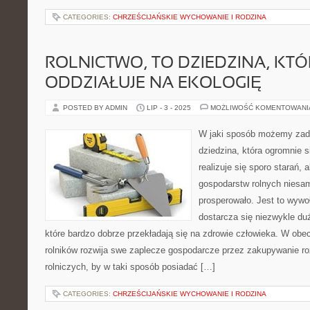
CATEGORIES:
CHRZEŚCIJAŃSKIE WYCHOWANIE I RODZINA
ROLNICTWO, TO DZIEDZINA, KT
ODDZIAŁUJE NA EKOLOGIĘ
POSTED BY ADMIN
LIP - 3 - 2025
MOŻLIWOŚĆ KOMENTOWAN
W jaki sposób możemy zadb
dziedzina, która ogromnie si
realizuje się sporo starań, 
gospodarstw rolnych niesam
prosperowało. Jest to wywoł
dostarcza się niezwykle du
które bardzo dobrze przekładają się na zdrowie człowieka. W ob
rolników rozwija swe zaplecze gospodarcze przez zakupywanie 
rolniczych, by w taki sposób posiadać […]
CATEGORIES:
CHRZEŚCIJAŃSKIE WYCHOWANIE I RODZINA