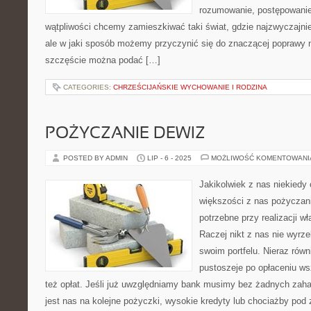
rozumowanie, postępowanie
wątpliwości chcemy zamieszkiwać taki świat, gdzie najzwyczajnie
ale w jaki sposób możemy przyczynić się do znaczącej poprawy 
szczęście można podać […]
CATEGORIES:
CHRZEŚCIJAŃSKIE WYCHOWANIE I RODZINA
POŻYCZANIE DEWIZ
POSTED BY ADMIN
LIP - 6 - 2025
MOŻLIWOŚĆ KOMENTOWAN
Jakikolwiek z nas niekiedy
większości z nas pożyczani
potrzebne przy realizacji w
Raczej nikt z nas nie wyrz
swoim portfelu. Nieraz rów
pustoszeje po opłaceniu ws
też opłat. Jeśli już uwzględniamy bank musimy bez żadnych zah
jest nas na kolejne pożyczki, wysokie kredyty lub chociażby pod