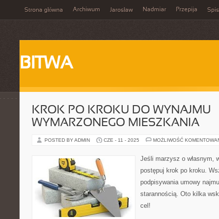
Archiwum
Nadmiar
Przepija
Strona główna
Jarosław
Spis
BITWA
KROK PO KROKU DO WYNAJMU
WYMARZONEGO MIESZKANIA
POSTED BY ADMIN
CZE - 11 - 2025
MOŻLIWOŚĆ KOMENTOWA
Jeśli marzysz o własnym,
postępuj krok po kroku. W
podpisywania umowy najmu, 
starannością. Oto kilka ws
cel!