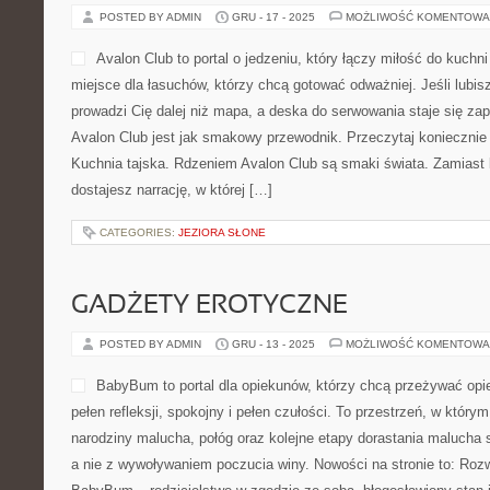
myślą o osobach zakochan
tym, co można z nimi zrobić
środkiem transportu, a zac
w którym personalizacja spo
tematy takie jak wydech p
elementem podwozia i stają się świadomym wyborem wpływający
responsywność oraz osobowość auta. Ciekawe kategorie to: Poja
off-road […]
CATEGORIES:
TRENING FUNKCJONALNY
RESTAURACJE I DESERY I WYPIEK
POSTED BY ADMIN
GRU - 17 - 2025
MOŻLIWOŚĆ KOMENTOWA
Avalon Club to portal o jedz
kuchni z praktyczną wiedzą
którzy chcą gotować odważni
przypraw prowadzi Cię dale