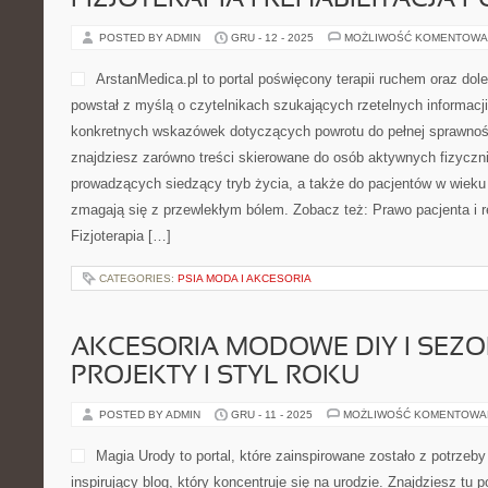
CATEGORIES:
NASTOLATEK W DOMU
HORROR I MROCZNE KLIMATY W
POSTED BY ADMIN
GRU - 12 - 2025
MOŻLIWOŚĆ KOMENTOWA
GryFabularne.pl to portal 
wyobraźni, rozgrywkom, un
praktycznym wskazówkom dl
To centrum, w którym miłość
konkretnymi narzędziami p
sesje RPG na profesjonaln
wprowadzać do hobby zupełnie nowe osoby. Na GryFabularne.pl 
instrukcje dla prowadzących, które krok po kroku pokazują, jak t
zarządzać drużyną, jak budować napięcie oraz jak radzić […]
CATEGORIES:
NIEMCY