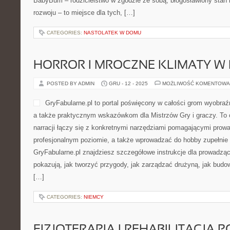
serwowania staje się zapro
Club jest jak smakowy prze
koniecznie Desery i wypieki świata i Kuchnia tajska. Rdzeniem A
Zamiast krótkich, urywanych notek dostajesz narrację, w której [
CATEGORIES:
JEZIORA SŁONE
GADŻETY EROTYCZNE
POSTED BY ADMIN
GRU - 13 - 2025
MOŻLIWOŚĆ KOMENTOWA
BabyBum to portal dla opie
przeżywać opiekę nad dzie
refleksji, spokojny i pełen 
którym okres oczekiwania, 
oraz kolejne etapy dorasta
zrozumieniem, a nie z wyw
Nowości na stronie to: Rozwój dziecka i Antykoncepcja. BabyBum
ze sobą, błogosławiony stan i towarzyszenie dziecku w rozwoju – 