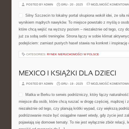
CATEGORIES:
NOWOŚCI I TRENDY
LOKALNE PRODUKTY I KOŁOBRZ
POSTED BY ADMIN
GRU - 20 - 2025
MOŻLIWOŚĆ KOMENTOWA
Silny Szczecin to lokalny po
siła nie jest przypadkiem, 
nawyków. To miejsce powst
Szczecina i okolic, które 
– niezależnie od tego, czy 
już za sobą setki treningów
aktywnych ludzi z praktycznym podejściem: zamiast pustych hase
inspirację do działania. Zobacz też […]
CATEGORIES:
RYNEK NIERUCHOMOŚCI W POLSCE