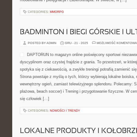
ofertowych opisów, ale czytelna prezentacja opcji, dzięki której ł
działania do oczekiwań. Nowości na stronie to Usta – modelowanie 
Laseroterapia. W świecie, w […]
CATEGORIES:
MMORPG
BADMINTON I BIEGI GÓRSKIE I U
POSTED BY ADMIN
GRU - 21 - 2025
MOŻLIWOŚĆ KOMENTOWA
DAPTORUN to magazyn onli
niezawodowemu, niszowym 
frajdzie z grania. To przest
aktywność spotyka się z ci
potrafią zamienić się w his
powstaje z myślą o tych, kt
boiska, regionalne rozgrywki i wewnętrzny ogień, zamiast telewiz
Sporty plażowe (siatkówka plażowa, beach soccer) i Trening i pr
centrum DAPTORUN znajduje się człowiek […]