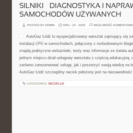
Magia Urody to portal, któr
potrzeby dbania o siebie. To
koncentruje się na urodzie.
dbać o cerę, a także testy 
dbaniu o wygląd. Polecamy 
roku i Recykling i upcykling
ale także dobrostan. Znajdziesz tu artykuły dotyczące relaksu, b
dobrej energii. Każdy […]
CATEGORIES:
FIZYKA
CITROËN I FORD
POSTED BY ADMIN
GRU - 11 - 2025
MOŻLIWOŚĆ KOMENTOWA
AutoGalant to polski blog 
myślą o fanach czterech kó
konkretnych informacji za
sloganów. To miejsce, w kt