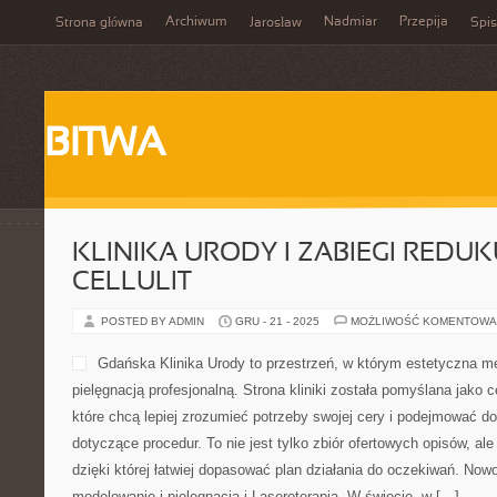
Archiwum
Nadmiar
Przepija
Strona główna
Jarosław
Spis
BITWA
KLINIKA URODY I ZABIEGI REDU
CELLULIT
POSTED BY ADMIN
GRU - 21 - 2025
MOŻLIWOŚĆ KOMENTOWA
Gdańska Klinika Urody to p
estetyczna medycyna spoty
profesjonalną. Strona klini
centrum wiedzy dla osób, k
potrzeby swojej cery i po
decyzje dotyczące procedur.