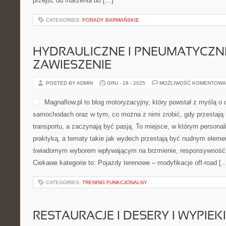
MEXICO I KSIĄŻKI DLA DZIECI
POSTED BY ADMIN
GRU - 19 - 2025
MOŻLIWOŚĆ KOMENTOWA
Matka w Berku to serwis po
naturalność opowiadania z 
osób, które chcą ruszać w d
większym spokojem, niezale
krótki wypad, czy większą 
podróżowanie może być osi
życie jest zabiegane, a w kalendarzu pojawiają się domowe tematy
relacji, lecz kompas pomagająca przejść od marzenia do […]
CATEGORIES:
PORADY BARMAŃSKIE
HYDRAULICZNE I PNEUMATYCZN
ZAWIESZENIE
POSTED BY ADMIN
GRU - 18 - 2025
MOŻLIWOŚĆ KOMENTOWA
Magnaflow.pl to blog motory