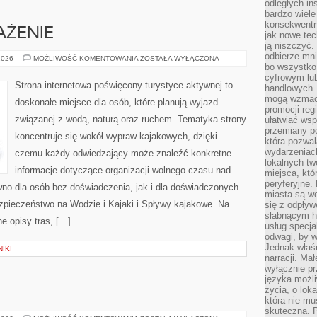
odległych in
bardzo wiele
konsekwentni
AŻENIE
jak nowe tec
ją niszczyć.
odbierze mn
SPRZĘT
2026
MOŻLIWOŚĆ KOMENTOWANIA
ZOSTAŁA WYŁĄCZONA
I
bo wszystko
WYPOSAŻENIE
cyfrowym lu
Strona internetowa poświęcony turystyce aktywnej to
handlowych. 
mogą wzmacn
doskonałe miejsce dla osób, które planują wyjazd
promocji reg
związanej z wodą, naturą oraz ruchem. Tematyka strony
ułatwiać wsp
przemiany po
koncentruje się wokół wypraw kajakowych, dzięki
która pozwa
wydarzeniac
czemu każdy odwiedzający może znaleźć konkretne
lokalnych t
informacje dotyczące organizacji wolnego czasu nad
miejsca, któ
peryferyjne.
wno dla osób bez doświadczenia, jak i dla doświadczonych
miasta są w
pieczeństwo na Wodzie i Kajaki i Spływy kajakowe. Na
się z odpływ
słabnącym h
e opisy tras, […]
usług specja
odwagi, by w
Jednak właśn
IKI
narracji. Ma
wyłącznie p
języka możli
życia, o lok
E
która nie mu
skuteczna. P