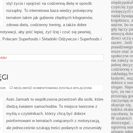
międzypokol
styl życia i spojrzeć na codzienną dietę w sposób
częściej żyj
rozsądny. To internetowa baza wiedzy poświęcony
mniejszych 
nadal bywają
tematom takim jak gubienie zbędnych kilogramów,
krajobrazu, 
zdrowa dieta, codzienny trening, a także dobre
ważne, bo ws
gdy łączy pa
ywacji, aby jeść lepiej, żyć lżej i czuć się pewniej,
wnoszą dośw
dzieci uczą 
. Polecam Superfoods i Składniki Odżywcze i Superfoods i
razem. Jeśli
prawdziwego 
może stać s
społeczne r
ŁADU
nie zależy o
jednej decyz
codziennej s
zakładają fi
ĘGI
budynki, wsp
dobrze o sw
slogan. Najw
AZJATYCKIE
2026
MOŻLIWOŚĆ KOMENTOWANIA
ZOSTAŁA WYŁĄCZONA
POTĘGI
tym, że nie
przestają g
Auto Jarmark to współczesna przestrzeń dla osób, które
zaczynają o
okazuje się,
śledzą światem samochodów. To miejsce tworzone z
ludzka skala
myślą o czytelnikach, którzy chcą być dobrze
zacofania, l
W ostatnich 
poinformowani w tematach związanych z motoryzacją,
dostrzegać,
ogromną wart
ale jednocześnie szukają treści podanych w zrozumiały
umiano odpo