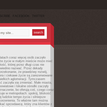
SCRIBE
FACEBOOK
TWITTER
latach coraz więcej osób zaczęło
 że życie w małym mieście może mieć
ość, której przez długi czas nie
wiednio nazwać. Przez dekady
przekonanie, że prawdziwy rozwój,
era i ciekawe życie są zarezerwowane
wielkich aglomeracji. Tymczasem
ć zaczęła się zmieniać. Małe miasta,
owiatowe i lokalne ośrodki zaczęły
naczenie, bo oferują coś, czego coraz
kuje w metropoliach: spokój, bliskość
ej ludzkie tempo życia i silniejsze
korzenienia. To właśnie tam można
kać sprzedawcę, który zna klientów z