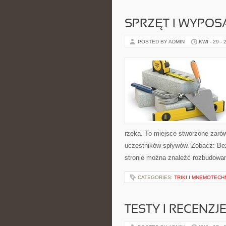
SPRZĘT I WYPOS
POSTED BY ADMIN
KWI - 29 - 
rzeką. To miejsce stworzone zaró
uczestników spływów. Zobacz: Bez
stronie można znaleźć rozbudowan
CATEGORIES:
TRIKI I MNEMOTECHN
TESTY I RECENZJ