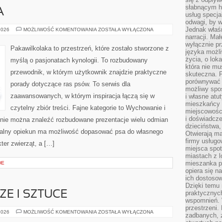
słabnącym h
A
usług specja
odwagi, by w
Jednak właśn
PAKAWILKOLAKA
2026
MOŻLIWOŚĆ KOMENTOWANIA
ZOSTAŁA WYŁĄCZONA
narracji. Ma
wyłącznie p
Pakawilkolaka to przestrzeń, które zostało stworzone z
języka możli
życia, o lok
myślą o pasjonatach kynologii. To rozbudowany
która nie mu
przewodnik, w którym użytkownik znajdzie praktyczne
skuteczna. P
porównywać 
porady dotyczące ras psów. To serwis dla
możliwy spos
zaawansowanych, w którym inspiracja łączą się w
i własne atu
mieszkańcy 
czytelny zbiór treści. Fajne kategorie to Wychowanie i
miejscowośc
i doświadcze
ronie można znaleźć rozbudowane prezentacje wielu odmian
dzieciństwa,
jalny opiekun ma możliwość dopasować psa do własnego
Otwierają ma
firmy usługo
ter zwierząt, a […]
miejsca spo
miastach z 
mieszanka po
DE
opiera się n
ich dostosow
Dzięki temu 
E I SZTUCE
praktycznyc
wspomnień. 
przestrzeni
KAWA
2026
MOŻLIWOŚĆ KOMENTOWANIA
ZOSTAŁA WYŁĄCZONA
zadbanych, z
W