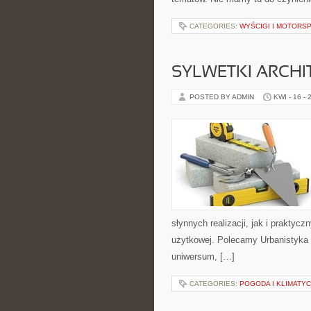
CATEGORIES:
WYŚCIGI I MOTORS
SYLWETKI ARCH
POSTED BY ADMIN
KWI - 16 - 
słynnych realizacji, jak i prakty
użytkowej. Polecamy Urbanistyka i M
uniwersum, […]
CATEGORIES:
POGODA I KLIMATY