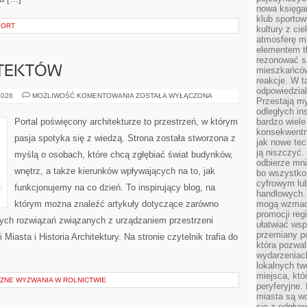
nowa księgar
klub sportow
PORT
kultury z ci
atmosferę m
elementem t
rezonować sz
ITEKTÓW
mieszkańców
reakcje. W t
odpowiedzial
SYLWETKI
2026
MOŻLIWOŚĆ KOMENTOWANIA
ZOSTAŁA WYŁĄCZONA
Przestają m
ARCHITEKTÓW
odległych in
Portal poświęcony architekturze to przestrzeń, w którym
bardzo wiele
konsekwentni
pasja spotyka się z wiedzą. Strona została stworzona z
jak nowe tec
ją niszczyć.
myślą o osobach, które chcą zgłębiać świat budynków,
odbierze mn
wnętrz, a także kierunków wpływających na to, jak
bo wszystko
cyfrowym lu
funkcjonujemy na co dzień. To inspirujący blog, na
handlowych. 
którym można znaleźć artykuły dotyczące zarówno
mogą wzmacn
promocji reg
cznych rozwiązań związanych z urządzaniem przestrzeni
ułatwiać wsp
przemiany po
iasta i Historia Architektury. Na stronie czytelnik trafia do
która pozwa
wydarzeniac
lokalnych t
miejsca, któ
CZNE WYZWANIA W ROLNICTWIE
peryferyjne.
miasta są w
się z odpływ