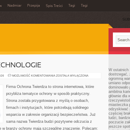
Nadmiar
Przepija
Tagi
Tagi
aw
Spis Treści
SUB
ECHNOLOGIE
W ostatnich 
dostrzegać,
NOWOCZESNE
026
MOŻLIWOŚĆ KOMENTOWANIA
ZOSTAŁA WYŁĄCZONA
ogromną wart
TECHNOLOGIE
umiano odpo
Firma Ochrona Twierdza to strona internetowa, które
dominowało 
ambitna kari
przybliża tematyce ochrony w sposób praktyczny.
głównie dla 
rzeczywistoś
Strona została przygotowana z myślą o osobach,
miasteczka p
firmach i instytucjach, które potrzebują solidnego
odzyskiwać z
częściej bra
wsparcia w zakresie organizacji bezpieczeństwa. Już
ludzi, bardzi
sama nazwa Twierdza budzi pozytywne odczucia z
poczucie za
jeszcze spot
óre w branży ochrony mają szczególne znaczenie. Polecam: