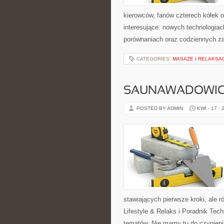
kierowców, fanów czterech kółek 
interesujące: nowych technologiac
porównaniach oraz codziennych z
CATEGORIES:
MASAŻE I RELAKSA
SAUNAWADOWI
POSTED BY ADMIN
KWI - 17 - 
stawiających pierwsze kroki, ale
Lifestyle & Relaks i Poradnik Tech
tematów. Nie mamy tu do czynieni