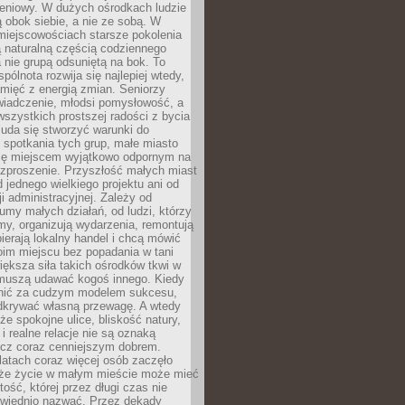
eniowy. W dużych ośrodkach ludzie
ą obok siebie, a nie ze sobą. W
miejscowościach starsze pokolenia
 naturalną częścią codziennego
a nie grupą odsuniętą na bok. To
pólnota rozwija się najlepiej wtedy,
mięć z energią zmian. Seniorzy
iadczenie, młodsi pomysłowość, a
wszystkich prostszej radości z bycia
 uda się stworzyć warunki do
spotkania tych grup, małe miasto
ię miejscem wyjątkowo odpornym na
ozproszenie. Przyszłość małych miast
d jednego wielkiego projektu ani od
ji administracyjnej. Zależy od
umy małych działań, od ludzi, którzy
rmy, organizują wydarzenia, remontują
ierają lokalny handel i chcą mówić
oim miejscu bez popadania w tani
iększa siła takich ośrodków tkwi w
 muszą udawać kogoś innego. Kiedy
onić za cudzym modelem sukcesu,
dkrywać własną przewagę. A wtedy
 że spokojne ulice, bliskość natury,
 i realne relacje nie są oznaką
ecz coraz cenniejszym dobrem.
latach coraz więcej osób zaczęło
 że życie w małym mieście może mieć
ość, której przez długi czas nie
wiednio nazwać. Przez dekady