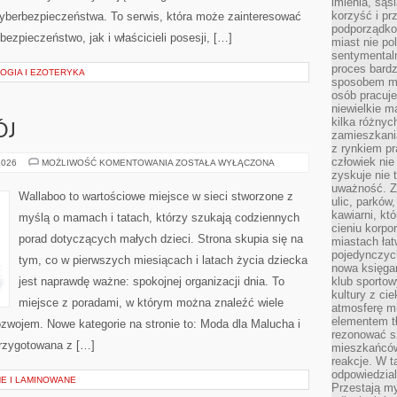
imienia, są
korzyść i prz
Cyberbezpieczeństwa. To serwis, która może zainteresować
podporządko
ezpieczeństwo, jak i właścicieli posesji, […]
miast nie po
sentymental
proces bard
LOGIA I EZOTERYKA
sposobem my
osób pracuje
niewielkie ma
kilka różnyc
ÓJ
zamieszkania
z rynkiem p
człowiek nie
ZABAWA
2026
MOŻLIWOŚĆ KOMENTOWANIA
ZOSTAŁA WYŁĄCZONA
I
zyskuje nie 
ROZWÓJ
uważność. Z
Wallaboo to wartościowe miejsce w sieci stworzone z
ulic, parków
kawiarni, kt
myślą o mamach i tatach, którzy szukają codziennych
cieniu korpo
porad dotyczących małych dzieci. Strona skupia się na
miastach łat
pojedynczych
tym, co w pierwszych miesiącach i latach życia dziecka
nowa księgar
jest naprawdę ważne: spokojnej organizacji dnia. To
klub sportow
kultury z ci
miejsce z poradami, w którym można znaleźć wiele
atmosferę m
elementem t
zwojem. Nowe kategorie na stronie to: Moda dla Malucha i
rezonować sz
przygotowana z […]
mieszkańców
reakcje. W t
odpowiedzial
E I LAMINOWANE
Przestają m