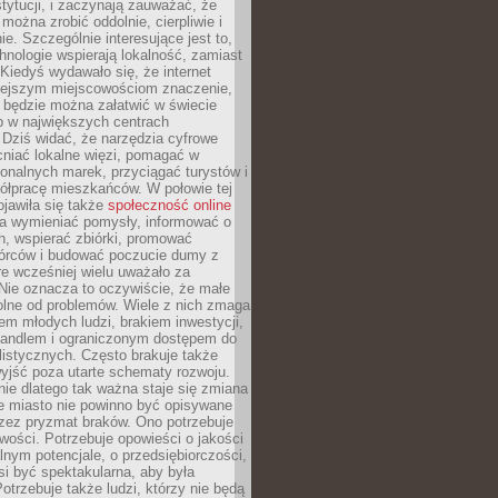
stytucji, i zaczynają zauważać, że
 można zrobić oddolnie, cierpliwie i
e. Szczególnie interesujące jest to,
hnologie wspierają lokalność, zamiast
 Kiedyś wydawało się, że internet
iejszym miejscowościom znaczenie,
 będzie można załatwić w świecie
b w największych centrach
Dziś widać, że narzędzia cyfrowe
iać lokalne więzi, pomagać w
ionalnych marek, przyciągać turystów i
ółpracę mieszkańców. W połowie tej
jawiła się także
społeczność online
la wymieniać pomysły, informować o
h, wspierać zbiórki, promować
wórców i budować poczucie dumy z
re wcześniej wielu uważało za
 Nie oznacza to oczywiście, że małe
olne od problemów. Wiele z nich zmaga
em młodych ludzi, brakiem inwestycji,
andlem i ograniczonym dostępem do
listycznych. Często brakuje także
yjść poza utarte schematy rozwoju.
ie dlatego tak ważna staje się zmiana
łe miasto nie powinno być opisywane
rzez pryzmat braków. Ono potrzebuje
wości. Potrzebuje opowieści o jakości
alnym potencjale, o przedsiębiorczości,
si być spektakularna, aby była
otrzebuje także ludzi, którzy nie będą