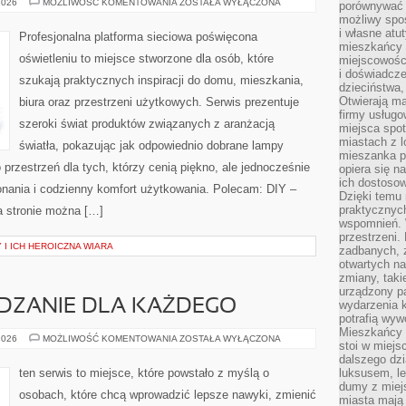
TESTY
2026
MOŻLIWOŚĆ KOMENTOWANIA
ZOSTAŁA WYŁĄCZONA
porównywać 
I
możliwy spos
RECENZJE
i własne atu
Profesjonalna platforma sieciowa poświęcona
mieszkańcy 
oświetleniu to miejsce stworzone dla osób, które
miejscowośc
i doświadcze
szukają praktycznych inspiracji do domu, mieszkania,
dzieciństwa,
Otwierają ma
biura oraz przestrzeni użytkowych. Serwis prezentuje
firmy usługo
szeroki świat produktów związanych z aranżacją
miejsca spo
miastach z 
światła, pokazując jak odpowiednio dobrane lampy
mieszanka po
 przestrzeń dla tych, którzy cenią piękno, ale jednocześnie
opiera się n
ich dostosow
nania i codzienny komfort użytkowania. Polecam: DIY –
Dzięki temu 
praktycznyc
a stronie można […]
wspomnień. 
przestrzeni
 I ICH HEROICZNA WIARA
zadbanych, z
otwartych n
zmiany, taki
urządzony pa
ZANIE DLA KAŻDEGO
wydarzenia k
potrafią wyw
Mieszkańcy z
ZDROWE
2026
MOŻLIWOŚĆ KOMENTOWANIA
ZOSTAŁA WYŁĄCZONA
stoi w miejs
ODCHUDZANIE
DLA
dalszego dzi
KAŻDEGO
ten serwis to miejsce, które powstało z myślą o
luksusem, le
dumy z miej
osobach, które chcą wprowadzić lepsze nawyki, zmienić
miasta mają 