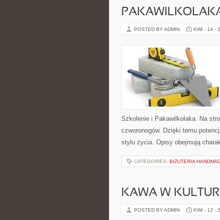
PAKAWILKOLAK
POSTED BY ADMIN
KWI - 14 - 
Szkolenie i Pakawilkolaka. Na st
czworonogów. Dzięki temu potenc
stylu życia. Opisy obejmują charak
CATEGORIES:
BIŻUTERIA HANDMA
KAWA W KULTURZ
POSTED BY ADMIN
KWI - 12 - 