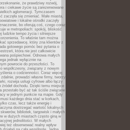
przekonanie, że prawdziwy rozwój,
era i ciekawe życie są zarezerwowane
wielkich aglomeracji. Tymczasem
ć zaczęła się zmieniać. Małe miasta,
owiatowe i lokalne ośrodki zaczęły
naczenie, bo oferują coś, czego coraz
kuje w metropoliach: spokój, bliskość
ej ludzkie tempo życia i silniejsze
korzenienia. To właśnie tam można
kać sprzedawcę, który zna klientów z
siada gotowego pomóc bez pytania o
estrzeń, która nie jest całkowicie
wana pośpiechowi. Odnowa małych
lega jednak wyłącznie na
nym powrocie do przeszłości. To
zo współczesny, związany z nowym
ślenia o codzienności. Coraz więcej
 zdalnie, prowadzi własne firmy, tworzy
rki, rozwija usługi cyfrowe albo łączy
h źródeł dochodu. Dzięki temu miejsce
 przestało być aż tak ściśle związane
racy w jednym punkcie na mapie. Gdy
 musi każdego dnia stać w korkach,
tylko czas, lecz także energię i
aczyna dostrzegać wartość lokalnych
, skwerów, bibliotek, targowisk i małych
óre w dużych miastach często giną w
racyjnej jednolitości. W małych
wiej też obserwować realny wpływ
 działań na całą wspólnotę. Jedna