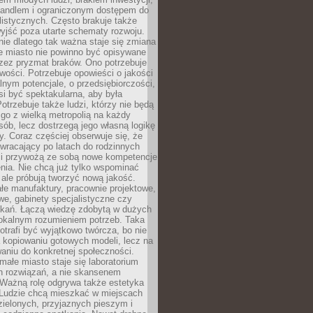
andlem i ograniczonym dostępem do
listycznych. Często brakuje także
yjść poza utarte schematy rozwoju.
ie dlatego tak ważna staje się zmiana
łe miasto nie powinno być opisywane
rzez pryzmat braków. Ono potrzebuje
wości. Potrzebuje opowieści o jakości
alnym potencjale, o przedsiębiorczości,
si być spektakularna, aby była
otrzebuje także ludzi, którzy nie będą
go z wielką metropolią na każdy
ób, lecz dostrzegą jego własną logikę
ty. Coraz częściej obserwuje się, że
wracający po latach do rodzinnych
i przywożą ze sobą nowe kompetencje
nia. Nie chcą już tylko wspominać
 ale próbują tworzyć nową jakość.
łe manufaktury, pracownie projektowe,
we, gabinety specjalistyczne czy
tkań. Łączą wiedzę zdobytą w dużych
lokalnym rozumieniem potrzeb. Taka
trafi być wyjątkowo twórcza, bo nie
a kopiowaniu gotowych modeli, lecz na
aniu do konkretnej społeczności.
małe miasto staje się laboratorium
h rozwiązań, a nie skansenem
Ważną rolę odgrywa także estetyka
. Ludzie chcą mieszkać w miejscach
ielonych, przyjaznych pieszym i