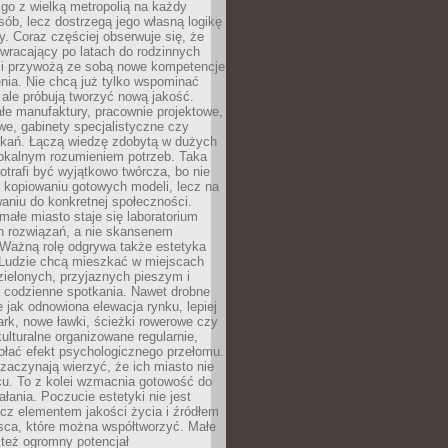
go z wielką metropolią na każdy
ób, lecz dostrzegą jego własną logikę
ty. Coraz częściej obserwuje się, że
wracający po latach do rodzinnych
i przywożą ze sobą nowe kompetencje
nia. Nie chcą już tylko wspominać
 ale próbują tworzyć nową jakość.
łe manufaktury, pracownie projektowe,
we, gabinety specjalistyczne czy
tkań. Łączą wiedzę zdobytą w dużych
lokalnym rozumieniem potrzeb. Taka
trafi być wyjątkowo twórcza, bo nie
a kopiowaniu gotowych modeli, lecz na
aniu do konkretnej społeczności.
małe miasto staje się laboratorium
h rozwiązań, a nie skansenem
Ważną rolę odgrywa także estetyka
. Ludzie chcą mieszkać w miejscach
ielonych, przyjaznych pieszym i
a codzienne spotkania. Nawet drobne
e jak odnowiona elewacja rynku, lepiej
rk, nowe ławki, ścieżki rowerowe czy
ulturalne organizowane regularnie,
ołać efekt psychologicznego przełomu.
aczynają wierzyć, że ich miasto nie
cu. To z kolei wzmacnia gotowość do
ałania. Poczucie estetyki nie jest
cz elementem jakości życia i źródłem
sca, które można współtworzyć. Małe
też ogromny potencjał