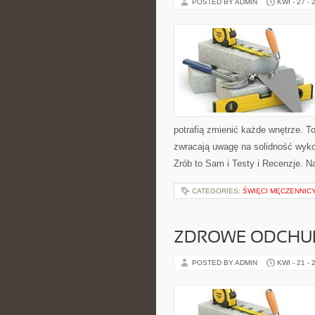
POSTED BY ADMIN
KWI - 27 - 
potrafią zmienić każde wnętrze. To
zwracają uwagę na solidność wyko
Zrób to Sam i Testy i Recenzje. N
CATEGORIES:
ŚWIĘCI MĘCZENNICY
ZDROWE ODCHUD
POSTED BY ADMIN
KWI - 21 - 