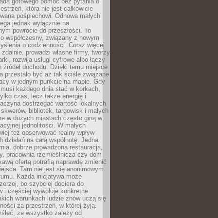
siada gotowego pomóc bez pytania o
estrzeń, która nie jest całkowicie
wana pośpiechowi. Odnowa małych
lega jednak wyłącznie na
nym powrocie do przeszłości. To
zo współczesny, związany z nowym
ślenia o codzienności. Coraz więcej
 zdalnie, prowadzi własne firmy, tworzy
rki, rozwija usługi cyfrowe albo łączy
h źródeł dochodu. Dzięki temu miejsce
 przestało być aż tak ściśle związane
racy w jednym punkcie na mapie. Gdy
 musi każdego dnia stać w korkach,
tylko czas, lecz także energię i
aczyna dostrzegać wartość lokalnych
, skwerów, bibliotek, targowisk i małych
óre w dużych miastach często giną w
racyjnej jednolitości. W małych
wiej też obserwować realny wpływ
 działań na całą wspólnotę. Jedna
nia, dobrze prowadzona restauracja,
y, pracownia rzemieślnicza czy dom
ekawą ofertą potrafią naprawdę zmienić
iejsca. Tam nie jest się anonimowym
łumu. Każda inicjatywa może
erzej, bo szybciej dociera do
 i częściej wywołuje konkretne
akich warunkach ludzie znów uczą się
ności za przestrzeń, w której żyją.
yśleć, że wszystko zależy od