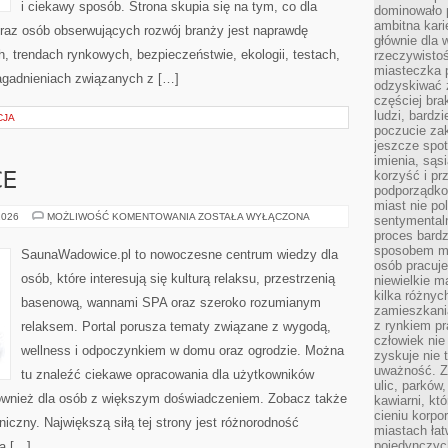
i ciekawy sposób. Strona skupia się na tym, co dla
dominowało 
ambitna kari
oraz osób obserwujących rozwój branży jest naprawdę
głównie dla 
h, trendach rynkowych, bezpieczeństwie, ekologii, testach,
rzeczywistoś
miasteczka p
agadnieniach związanych z […]
odzyskiwać z
częściej bra
ludzi, bardzi
CJA
poczucie za
jeszcze spot
imienia, są
korzyść i prz
CE
podporządko
miast nie po
SAUNAWADOWICE
2026
MOŻLIWOŚĆ KOMENTOWANIA
ZOSTAŁA WYŁĄCZONA
sentymental
proces bard
sposobem my
SaunaWadowice.pl to nowoczesne centrum wiedzy dla
osób pracuje
osób, które interesują się kulturą relaksu, przestrzenią
niewielkie ma
kilka różnyc
basenową, wannami SPA oraz szeroko rozumianym
zamieszkania
z rynkiem p
relaksem. Portal porusza tematy związane z wygodą,
człowiek nie
wellness i odpoczynkiem w domu oraz ogrodzie. Można
zyskuje nie 
uważność. Z
tu znaleźć ciekawe opracowania dla użytkowników
ulic, parków
 również dla osób z większym doświadczeniem. Zobacz także
kawiarni, kt
cieniu korpo
niczny. Największą siłą tej strony jest różnorodność
miastach łat
pojedynczych
a […]