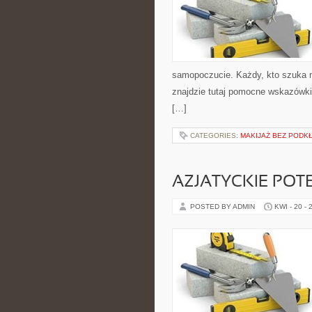
samopoczucie. Każdy, kto szuka mot
znajdzie tutaj pomocne wskazówki
[…]
CATEGORIES:
MAKIJAŻ BEZ PODK
AZJATYCKIE POT
POSTED BY ADMIN
KWI - 20 - 