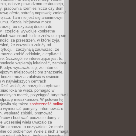
nia, dobrze prowadzona restauracja,
y, pracownia rzemieślnicza czy dom
ekawą ofertą potrafią naprawdę zmienić
iejsca. Tam nie jest się anonimowym
łumu. Każda inicjatywa może
erzej, bo szybciej dociera do
 i częściej wywołuje konkretne
akich warunkach ludzie znów uczą się
ności za przestrzeń, w której żyją.
yśleć, że wszystko zależy od
stytucji, i zaczynają zauważać, że
 można zrobić oddolnie, cierpliwie i
e. Szczególnie interesujące jest to,
hnologie wspierają lokalność, zamiast
 Kiedyś wydawało się, że internet
iejszym miejscowościom znaczenie,
 będzie można załatwić w świecie
b w największych centrach
Dziś widać, że narzędzia cyfrowe
iać lokalne więzi, pomagać w
ionalnych marek, przyciągać turystów i
ółpracę mieszkańców. W połowie tej
jawiła się także
społeczność online
la wymieniać pomysły, informować o
h, wspierać zbiórki, promować
wórców i budować poczucie dumy z
re wcześniej wielu uważało za
 Nie oznacza to oczywiście, że małe
olne od problemów. Wiele z nich zmaga
em młodych ludzi, brakiem inwestycji,