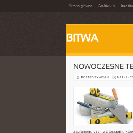
Archiwum
Strona główna
Jarosł
BITWA
NOWOCZESNE T
POSTED BY ADMIN
MAJ - 1 - 2
zaufaniem, czyli wartościami, kt