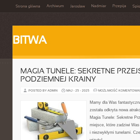
Archiwum
Nadmiar
Przepija
Strona główna
Jarosław
Spis
BITWA
MAGIA TUNELE: SEKRETNE PRZEJ
PODZIEMNEJ KRAINY
POSTED BY ADMIN
MAJ - 25 - 2025
MOŻLIWOŚĆ KOMENTOWA
Mamy dla Was fantastyczn
została odkryta nowa atrak
Magia Tunele: Sekretne Prz
miejsce, które zadziwi Was
i niezwykłymi tunelami. Cz
wizyty!