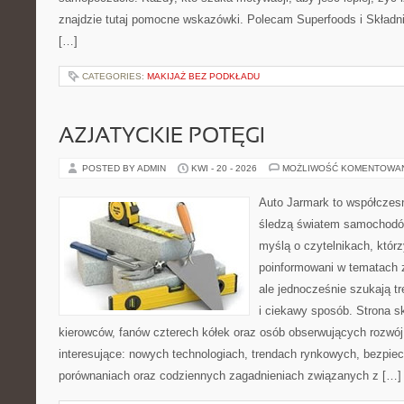
znajdzie tutaj pomocne wskazówki. Polecam Superfoods i Składni
[…]
CATEGORIES:
MAKIJAŻ BEZ PODKŁADU
AZJATYCKIE POTĘGI
POSTED BY ADMIN
KWI - 20 - 2026
MOŻLIWOŚĆ KOMENTOWA
Auto Jarmark to współczesn
śledzą światem samochodów
myślą o czytelnikach, któr
poinformowani w tematach 
ale jednocześnie szukają t
i ciekawy sposób. Strona sk
kierowców, fanów czterech kółek oraz osób obserwujących rozwój
interesujące: nowych technologiach, trendach rynkowych, bezpiecz
porównaniach oraz codziennych zagadnieniach związanych z […]