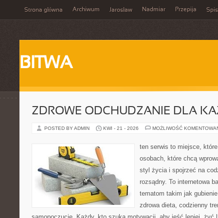
Archiwum
Nadmiar
Przepija
Strona główna
Jarosław
Spis
BITWA
ZDROWE ODCHUDZANIE DLA K
POSTED BY ADMIN
KWI - 21 - 2026
MOŻLIWOŚĆ KOMENTOWA
ten serwis to miejsce, któr
osobach, które chcą wprowa
styl życia i spojrzeć na co
rozsądny. To internetowa 
tematom takim jak gubieni
zdrowa dieta, codzienny tre
samopoczucie. Każdy, kto szuka motywacji, aby jeść lepiej, żyć lż