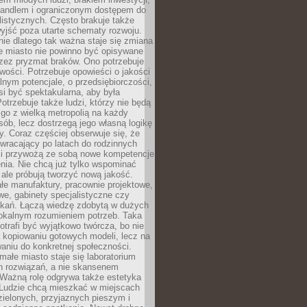
andlem i ograniczonym dostępem do
listycznych. Często brakuje także
yjść poza utarte schematy rozwoju.
ie dlatego tak ważna staje się zmiana
łe miasto nie powinno być opisywane
rzez pryzmat braków. Ono potrzebuje
wości. Potrzebuje opowieści o jakości
alnym potencjale, o przedsiębiorczości,
si być spektakularna, aby była
otrzebuje także ludzi, którzy nie będą
go z wielką metropolią na każdy
ób, lecz dostrzegą jego własną logikę
ty. Coraz częściej obserwuje się, że
wracający po latach do rodzinnych
i przywożą ze sobą nowe kompetencje
nia. Nie chcą już tylko wspominać
 ale próbują tworzyć nową jakość.
łe manufaktury, pracownie projektowe,
we, gabinety specjalistyczne czy
tkań. Łączą wiedzę zdobytą w dużych
lokalnym rozumieniem potrzeb. Taka
trafi być wyjątkowo twórcza, bo nie
a kopiowaniu gotowych modeli, lecz na
aniu do konkretnej społeczności.
małe miasto staje się laboratorium
h rozwiązań, a nie skansenem
Ważną rolę odgrywa także estetyka
. Ludzie chcą mieszkać w miejscach
ielonych, przyjaznych pieszym i