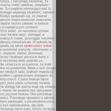
stytucji, i zaczynają zauważać, że
 można zrobić oddolnie, cierpliwie i
e. Szczególnie interesujące jest to,
hnologie wspierają lokalność, zamiast
 Kiedyś wydawało się, że internet
iejszym miejscowościom znaczenie,
 będzie można załatwić w świecie
b w największych centrach
Dziś widać, że narzędzia cyfrowe
iać lokalne więzi, pomagać w
ionalnych marek, przyciągać turystów i
ółpracę mieszkańców. W połowie tej
jawiła się także
społeczność online
la wymieniać pomysły, informować o
h, wspierać zbiórki, promować
wórców i budować poczucie dumy z
re wcześniej wielu uważało za
 Nie oznacza to oczywiście, że małe
olne od problemów. Wiele z nich zmaga
em młodych ludzi, brakiem inwestycji,
andlem i ograniczonym dostępem do
listycznych. Często brakuje także
yjść poza utarte schematy rozwoju.
ie dlatego tak ważna staje się zmiana
łe miasto nie powinno być opisywane
rzez pryzmat braków. Ono potrzebuje
wości. Potrzebuje opowieści o jakości
alnym potencjale, o przedsiębiorczości,
si być spektakularna, aby była
otrzebuje także ludzi, którzy nie będą