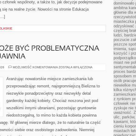
o członek wspólnoty, a także to, jak decyzje podejmowane
dominowało 
ambitna kari
 się na realne życie. Nowości na stronie Edukacja
głównie dla 
[…]
rzeczywistoś
miasteczka p
odzyskiwać z
LASKIE
częściej bra
ludzi, bardzi
poczucie za
jeszcze spot
OŻE BYĆ PROBLEMATYCZNA
imienia, są
korzyść i prz
JAWNIA
podporządko
miast nie po
sentymental
KAŻDA
026
MOŻLIWOŚĆ KOMENTOWANIA
ZOSTAŁA WYŁĄCZONA
PRACA
proces bard
MOŻE
sposobem my
BYĆ
Aranżując nowatorskie miejsce zamieszkania lub
osób pracuje
PROBLEMATYCZNA
ORAZ
niewielkie ma
przeprowadzając remont, najogromniejszą Bielizna to
TRUDNA.
kilka różnyc
UJAWNIA
niezwykle ponadprzeciętny oraz niezwykły detal
zamieszkania
z rynkiem p
garderoby każdej kobiety. Chociaż noszona jest pod
człowiek nie
wszelkimi innymi ubraniami, pozostając gruntownie
zyskuje nie 
uważność. Z
niedostrzegalną, to mimo to każda kobieta powinna
ulic, parków
kawiarni, kt
wagę. W głównej mierze dlatego, że to naturalnie ta część
cieniu korpo
ewności siebie oraz osobistego zadowolenia. Niemniej
miastach łat
pojedynczych