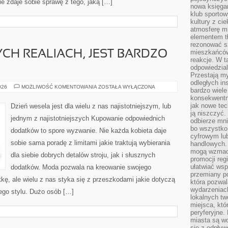
ie zdaje sobie sprawę z tego, jaką […]
nowa księgar
klub sportow
kultury z ci
atmosferę m
elementem t
rezonować sz
mieszkańców
H REALIACH, JEST BARDZO
reakcje. W t
odpowiedzial
Przestają m
odległych in
MODA
026
MOŻLIWOŚĆ KOMENTOWANIA
ZOSTAŁA WYŁĄCZONA
bardzo wiele
W
konsekwentni
OBECNYCH
REALIACH,
jak nowe tec
Dzień wesela jest dla wielu z nas najistotniejszym, lub
JEST
ją niszczyć.
BARDZO
jednym z najistotniejszych Kupowanie odpowiednich
WAŻNĄ
odbierze mn
RZECZĄ
bo wszystko
dodatków to spore wyzwanie. Nie każda kobieta daje
cyfrowym lu
sobie sama poradę z limitami jakie traktują wybierania
handlowych. 
mogą wzmacn
dla siebie dobrych detalów stroju, jak i słusznych
promocji reg
ułatwiać wsp
dodatków. Moda pozwala na kreowanie swojego
przemiany po
kę, ale wielu z nas styka się z przeszkodami jakie dotyczą
która pozwa
wydarzeniac
ego stylu. Dużo osób […]
lokalnych t
miejsca, któ
peryferyjne.
miasta są w
się z odpływ