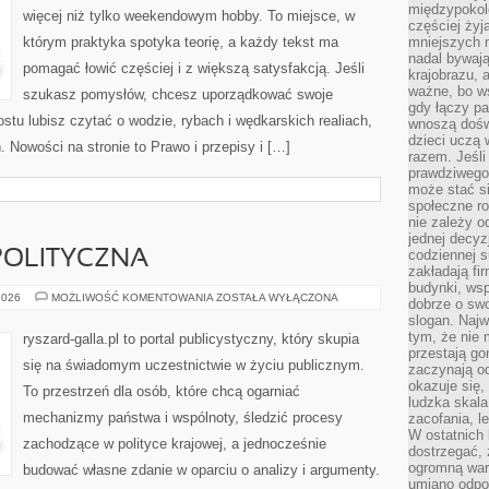
międzypokol
więcej niż tylko weekendowym hobby. To miejsce, w
częściej żyj
którym praktyka spotyka teorię, a każdy tekst ma
mniejszych 
nadal bywają
pomagać łowić częściej i z większą satysfakcją. Jeśli
krajobrazu, 
ważne, bo ws
szukasz pomysłów, chcesz uporządkować swoje
gdy łączy pa
stu lubisz czytać o wodzie, rybach i wędkarskich realiach,
wnoszą dośw
dzieci uczą 
. Nowości na stronie to Prawo i przepisy i […]
razem. Jeśli
prawdziwego 
może stać s
społeczne r
nie zależy o
jednej decyz
codziennej s
POLITYCZNA
zakładają fi
budynki, wsp
POLSKA
2026
MOŻLIWOŚĆ KOMENTOWANIA
ZOSTAŁA WYŁĄCZONA
dobrze o sw
SCENA
slogan. Najw
POLITYCZNA
tym, że nie
ryszard-galla.pl to portal publicystyczny, który skupia
przestają g
się na świadomym uczestnictwie w życiu publicznym.
zaczynają o
okazuje się,
To przestrzeń dla osób, które chcą ogarniać
ludzka skala
mechanizmy państwa i wspólnoty, śledzić procesy
zacofania, l
W ostatnich 
zachodzące w polityce krajowej, a jednocześnie
dostrzegać,
ogromną wart
budować własne zdanie w oparciu o analizy i argumenty.
umiano odpo