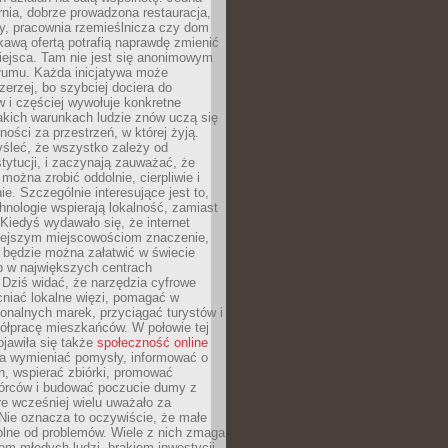
nia, dobrze prowadzona restauracja,
y, pracownia rzemieślnicza czy dom
ekawą ofertą potrafią naprawdę zmienić
iejsca. Tam nie jest się anonimowym
łumu. Każda inicjatywa może
erzej, bo szybciej dociera do
 i częściej wywołuje konkretne
akich warunkach ludzie znów uczą się
ności za przestrzeń, w której żyją.
yśleć, że wszystko zależy od
stytucji, i zaczynają zauważać, że
 można zrobić oddolnie, cierpliwie i
e. Szczególnie interesujące jest to,
hnologie wspierają lokalność, zamiast
 Kiedyś wydawało się, że internet
iejszym miejscowościom znaczenie,
 będzie można załatwić w świecie
b w największych centrach
Dziś widać, że narzędzia cyfrowe
iać lokalne więzi, pomagać w
ionalnych marek, przyciągać turystów i
ółpracę mieszkańców. W połowie tej
jawiła się także
społeczność online
la wymieniać pomysły, informować o
h, wspierać zbiórki, promować
wórców i budować poczucie dumy z
re wcześniej wielu uważało za
 Nie oznacza to oczywiście, że małe
olne od problemów. Wiele z nich zmaga
em młodych ludzi, brakiem inwestycji,