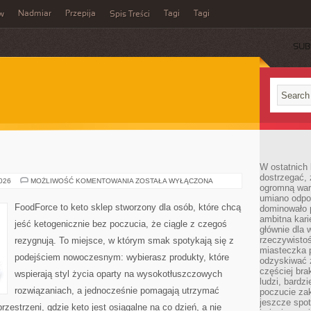
Nadmiar
Przepija
Tagi
Tagi
aw
Spis Treści
SUB
W ostatnich 
dostrzegać,
PRZEPISY
2026
MOŻLIWOŚĆ KOMENTOWANIA
ZOSTAŁA WYŁĄCZONA
ogromną wart
KETO
umiano odpo
FoodForce to keto sklep stworzony dla osób, które chcą
dominowało 
ambitna kari
jeść ketogenicznie bez poczucia, że ciągle z czegoś
głównie dla 
rzeczywistoś
rezygnują. To miejsce, w którym smak spotykają się z
miasteczka p
podejściem nowoczesnym: wybierasz produkty, które
odzyskiwać z
częściej bra
wspierają styl życia oparty na wysokotłuszczowych
ludzi, bardzi
rozwiązaniach, a jednocześnie pomagają utrzymać
poczucie za
jeszcze spot
rzestrzeni, gdzie keto jest osiągalne na co dzień, a nie