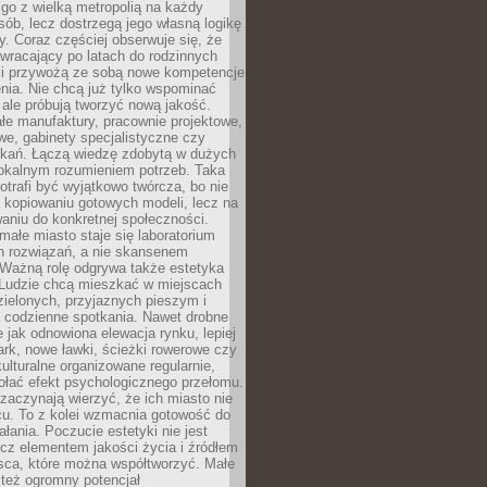
go z wielką metropolią na każdy
ób, lecz dostrzegą jego własną logikę
ty. Coraz częściej obserwuje się, że
wracający po latach do rodzinnych
i przywożą ze sobą nowe kompetencje
nia. Nie chcą już tylko wspominać
 ale próbują tworzyć nową jakość.
łe manufaktury, pracownie projektowe,
we, gabinety specjalistyczne czy
tkań. Łączą wiedzę zdobytą w dużych
lokalnym rozumieniem potrzeb. Taka
trafi być wyjątkowo twórcza, bo nie
a kopiowaniu gotowych modeli, lecz na
aniu do konkretnej społeczności.
małe miasto staje się laboratorium
h rozwiązań, a nie skansenem
Ważną rolę odgrywa także estetyka
. Ludzie chcą mieszkać w miejscach
ielonych, przyjaznych pieszym i
a codzienne spotkania. Nawet drobne
e jak odnowiona elewacja rynku, lepiej
rk, nowe ławki, ścieżki rowerowe czy
ulturalne organizowane regularnie,
ołać efekt psychologicznego przełomu.
aczynają wierzyć, że ich miasto nie
cu. To z kolei wzmacnia gotowość do
ałania. Poczucie estetyki nie jest
cz elementem jakości życia i źródłem
sca, które można współtworzyć. Małe
też ogromny potencjał