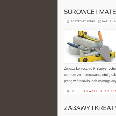
SUROWCE I MAT
POSTED BY ADMIN
MAR - 8 - 
Zobacz koniecznie Przemysł Lotni
centrum zainteresowania stoją zak
pracę w środowiskach wymagający
CATEGORIES:
ARCHITEKTURA DRE
ZABAWY I KREA