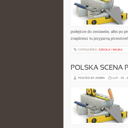
podejście do zestawów, albo po pro
znajdziesz tu przyjazną przestrzeń
CATEGORIES:
SZKOŁA I NAUKA
POLSKA SCENA 
POSTED BY ADMIN
LUT - 25 - 