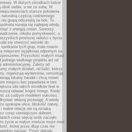
eniowy. W dużych ośrodkach ludzie
ą obok siebie, a nie ze sobą. W
miejscowościach starsze pokolenia
 naturalną częścią codziennego
a nie grupą odsuniętą na bok. To
pólnota rozwija się najlepiej wtedy,
mięć z energią zmian. Seniorzy
iadczenie, młodsi pomysłowość, a
wszystkich prostszej radości z bycia
 uda się stworzyć warunki do
spotkania tych grup, małe miasto
ię miejscem wyjątkowo odpornym na
ozproszenie. Przyszłość małych miast
d jednego wielkiego projektu ani od
ji administracyjnej. Zależy od
umy małych działań, od ludzi, którzy
rmy, organizują wydarzenia, remontują
ierają lokalny handel i chcą mówić
oim miejscu bez popadania w tani
iększa siła takich ośrodków tkwi w
 muszą udawać kogoś innego. Kiedy
onić za cudzym modelem sukcesu,
dkrywać własną przewagę. A wtedy
 że spokojne ulice, bliskość natury,
 i realne relacje nie są oznaką
ecz coraz cenniejszym dobrem.
latach coraz więcej osób zaczęło
 że życie w małym mieście może mieć
ość, której przez długi czas nie
wiednio nazwać. Przez dekady