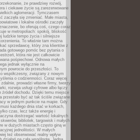
przekonanie, że prawdziwy rozwój,
era i ciekawe życie są zarezerwowane
wielkich aglomeracji. Tymczasem
ć zaczęła się zmieniać. Małe miasta,
owiatowe i lokalne ośrodki zaczęły
naczenie, bo oferują coś, czego coraz
kuje w metropoliach: spokój, bliskość
ej ludzkie tempo życia i silniejsze
korzenienia. To właśnie tam można
kać sprzedawcę, który zna klientów z
siada gotowego pomóc bez pytania o
estrzeń, która nie jest całkowicie
wana pośpiechowi. Odnowa małych
lega jednak wyłącznie na
nym powrocie do przeszłości. To
zo współczesny, związany z nowym
ślenia o codzienności. Coraz więcej
 zdalnie, prowadzi własne firmy, tworzy
rki, rozwija usługi cyfrowe albo łączy
h źródeł dochodu. Dzięki temu miejsce
 przestało być aż tak ściśle związane
racy w jednym punkcie na mapie. Gdy
 musi każdego dnia stać w korkach,
tylko czas, lecz także energię i
aczyna dostrzegać wartość lokalnych
, skwerów, bibliotek, targowisk i małych
óre w dużych miastach często giną w
racyjnej jednolitości. W małych
wiej też obserwować realny wpływ
 działań na całą wspólnotę. Jedna