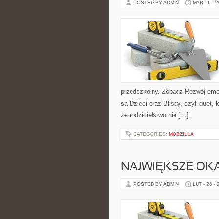
POSTED BY ADMIN
MAR - 6 - 
przedszkolny. Zobacz Rozwój emoc
są Dzieci oraz Bliscy, czyli duet,
że rodzicielstwo nie […]
CATEGORIES:
MOBZILLA
NAJWIĘKSZE OK
POSTED BY ADMIN
LUT - 26 - 