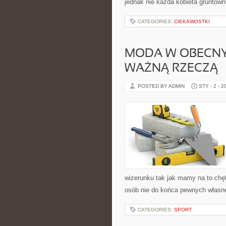
jednak nie każda kobieta gruntown
CATEGORIES:
CIEKAWOSTKI
MODA W OBECNYC
WAŻNĄ RZECZĄ
POSTED BY ADMIN
STY - 2 - 2
wizerunku tak jak mamy na to chęt
osób nie do końca pewnych własn
CATEGORIES:
SPORT