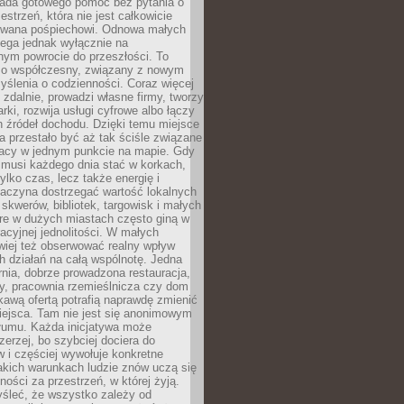
siada gotowego pomóc bez pytania o
estrzeń, która nie jest całkowicie
wana pośpiechowi. Odnowa małych
lega jednak wyłącznie na
nym powrocie do przeszłości. To
zo współczesny, związany z nowym
ślenia o codzienności. Coraz więcej
 zdalnie, prowadzi własne firmy, tworzy
rki, rozwija usługi cyfrowe albo łączy
h źródeł dochodu. Dzięki temu miejsce
 przestało być aż tak ściśle związane
racy w jednym punkcie na mapie. Gdy
 musi każdego dnia stać w korkach,
tylko czas, lecz także energię i
aczyna dostrzegać wartość lokalnych
, skwerów, bibliotek, targowisk i małych
óre w dużych miastach często giną w
racyjnej jednolitości. W małych
wiej też obserwować realny wpływ
 działań na całą wspólnotę. Jedna
nia, dobrze prowadzona restauracja,
y, pracownia rzemieślnicza czy dom
ekawą ofertą potrafią naprawdę zmienić
iejsca. Tam nie jest się anonimowym
łumu. Każda inicjatywa może
erzej, bo szybciej dociera do
 i częściej wywołuje konkretne
akich warunkach ludzie znów uczą się
ności za przestrzeń, w której żyją.
yśleć, że wszystko zależy od