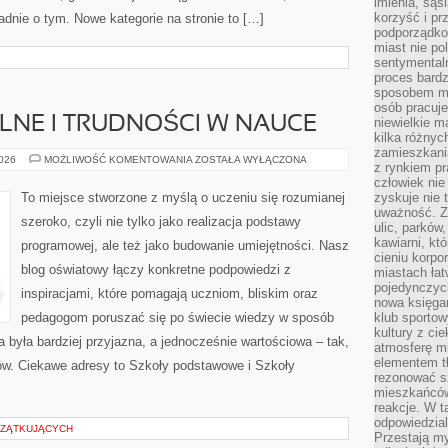
imienia, są
korzyść i prz
ładnie o tym. Nowe kategorie na stronie to […]
podporządko
miast nie po
sentymental
proces bard
sposobem my
osób pracuje
LNE I TRUDNOŚCI W NAUCE
niewielkie ma
kilka różnyc
zamieszkania
PROBLEMY
2026
MOŻLIWOŚĆ KOMENTOWANIA
ZOSTAŁA WYŁĄCZONA
z rynkiem p
SZKOLNE
I
człowiek nie
TRUDNOŚCI
To miejsce stworzone z myślą o uczeniu się rozumianej
zyskuje nie 
W
uważność. Z
NAUCE
szeroko, czyli nie tylko jako realizacja podstawy
ulic, parków
kawiarni, kt
programowej, ale też jako budowanie umiejętności. Nasz
cieniu korpo
blog oświatowy łączy konkretne podpowiedzi z
miastach łat
pojedynczych
inspiracjami, które pomagają uczniom, bliskim oraz
nowa księgar
pedagogom poruszać się po świecie wiedzy w sposób
klub sportow
kultury z ci
 była bardziej przyjazna, a jednocześnie wartościowa – tak,
atmosferę m
elementem t
tów. Ciekawe adresy to Szkoły podstawowe i Szkoły
rezonować sz
mieszkańców
reakcje. W t
odpowiedzial
CZĄTKUJĄCYCH
Przestają m