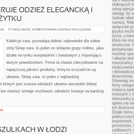
słabnącym h
usług specja
ERUJE ODZIEŻ ELEGANCKĄ I
odwagi, by w
Jednak właśn
ŻYTKU
narracji. Ma
wyłącznie p
SKLEP
026
MOŻLIWOŚĆ KOMENTOWANIA
ZOSTAŁA WYŁĄCZONA
języka możli
ZARA,
życia, o lok
OFERUJE
ODZIEŻ
która nie mu
Kolekcje zara, pozwalają dobrać odpowiedni dla siebie
ELEGANCKĄ
skuteczna. P
I
strój Sklep zara, to jeden ze sklepów grupy Inditex, jaka
porównywać 
CODZIENNEGO
UŻYTKU
możliwy spos
działa na rynku europejskim i światowym z imponująco
i własne atu
dużym powodzeniem. Firma ta stawia zdecydowanie na
mieszkańcy 
miejscowośc
najwyższej jakości produkty, którymi oczywiście są
i doświadcze
dzieciństwa,
ubrania. Sklep zara, to jeden z najbardziej
Otwierają ma
w którym jest szansa odnaleźć ubrania niezwykle dobrej
firmy usługo
miejsca spo
Tam również istnieje możliwość odnaleźć kreacje na bardziej
miastach z 
mieszanka po
opiera się n
ich dostosow
NA
Dzięki temu 
praktycznyc
wspomnień. 
przestrzeni
SZULKACH W ŁODZI
zadbanych, z