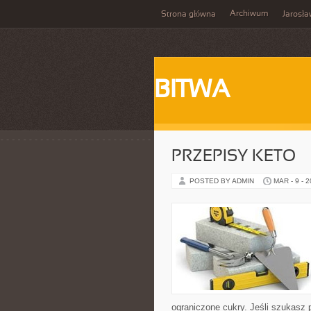
Archiwum
Strona główna
Jarosł
BITWA
PRZEPISY KETO
POSTED BY ADMIN
MAR - 9 - 
ograniczone cukry. Jeśli szukasz p