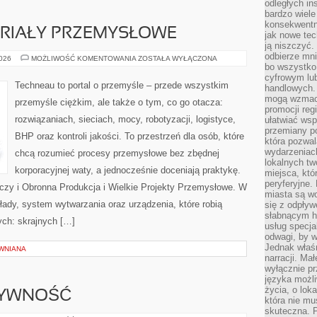
odległych in
bardzo wiele
konsekwentni
ERIAŁY PRZEMYSŁOWE
jak nowe tec
ją niszczyć.
odbierze mn
SUROWCE
2026
MOŻLIWOŚĆ KOMENTOWANIA
ZOSTAŁA WYŁĄCZONA
I
bo wszystko
MATERIAŁY
cyfrowym lu
PRZEMYSŁOWE
Techneau to portal o przemyśle – przede wszystkim
handlowych. 
mogą wzmacn
przemyśle ciężkim, ale także o tym, co go otacza:
promocji reg
rozwiązaniach, sieciach, mocy, robotyzacji, logistyce,
ułatwiać wsp
przemiany po
BHP oraz kontroli jakości. To przestrzeń dla osób, które
która pozwa
wydarzeniac
chcą rozumieć procesy przemysłowe bez zbędnej
lokalnych t
korporacyjnej waty, a jednocześnie doceniają praktykę.
miejsca, któ
peryferyjne.
czy i Obronna Produkcja i Wielkie Projekty Przemysłowe. W
miasta są w
łady, system wytwarzania oraz urządzenia, które robią
się z odpływ
słabnącym h
ch: skrajnych […]
usług specja
odwagi, by w
Jednak właśn
WNIANA
narracji. Ma
wyłącznie p
języka możli
życia, o lok
TYWNOŚĆ
która nie mu
skuteczna. P