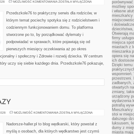
ZABAWY
porównywać 
2026
MOŻLIWOŚĆ KOMENTOWANIA
ZOSTAŁA WYŁĄCZONA
I
możliwy spos
KREATYWNOŚĆ
i własne atu
Przedszkole76 to praktyczny serwis dla rodziców, w
mieszkańcy 
miejscowośc
którym temat pociechy spotyka się z rodzicielstwem i
i doświadcze
codziennym funkcjonowaniem domu. To platforma
dzieciństwa,
Otwierają ma
stworzone po to, by porządkować dylematy i
firmy usługo
podpowiadać w sprawach, które pojawiają się od
miejsca spo
miastach z 
pierwszych miesięcy oczekiwania aż po okres
mieszanka po
opiera się n
jonalny i społeczny i Zdrowie i rozwój dziecka. W centrum
ich dostosow
 który uczy się siebie każdego dnia. Przedszkole76 pokazuje,
Dzięki temu 
praktycznyc
wspomnień. 
przestrzeni
zadbanych, z
otwartych n
zmiany, taki
urządzony pa
wydarzenia k
AZY
potrafią wyw
Mieszkańcy z
NAJWIĘKSZE
2026
MOŻLIWOŚĆ KOMENTOWANIA
ZOSTAŁA WYŁĄCZONA
stoi w miejs
OKAZY
dalszego dzi
luksusem, le
Nadorsze-haller.pl to blog wędkarski, który powstał z
dumy z miej
myślą o osobach, dla których wędkarstwo jest czymś
miasta mają 