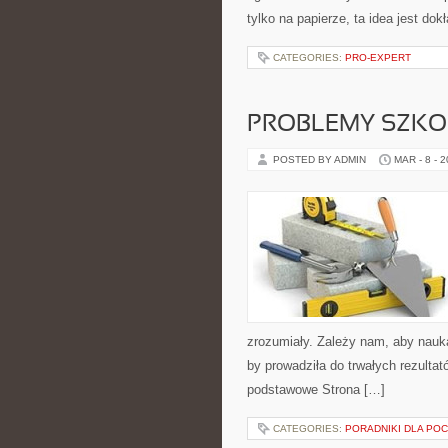
tylko na papierze, ta idea jest dok
CATEGORIES:
PRO-EXPERT
PROBLEMY SZKO
POSTED BY ADMIN
MAR - 8 - 
zrozumiały. Zależy nam, aby nauka
by prowadziła do trwałych rezulta
podstawowe Strona […]
CATEGORIES:
PORADNIKI DLA PO