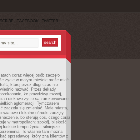
SCRIBE
FACEBOOK
TWITTER
latach coraz więcej osób zaczęło
 że życie w małym mieście może mieć
ość, której przez długi czas nie
wiednio nazwać. Przez dekady
przekonanie, że prawdziwy rozwój,
era i ciekawe życie są zarezerwowane
wielkich aglomeracji. Tymczasem
ć zaczęła się zmieniać. Małe miasta,
owiatowe i lokalne ośrodki zaczęły
naczenie, bo oferują coś, czego coraz
kuje w metropoliach: spokój, bliskość
ej ludzkie tempo życia i silniejsze
korzenienia. To właśnie tam można
kać sprzedawcę, który zna klientów z