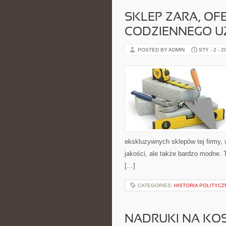
SKLEP ZARA, OF
CODZIENNEGO U
POSTED BY ADMIN
STY - 2 - 2
ekskluzywnych sklepów tej firmy, 
jakości, ale także bardzo modne. 
[…]
CATEGORIES:
HISTORIA POLITYCZ
NADRUKI NA KO