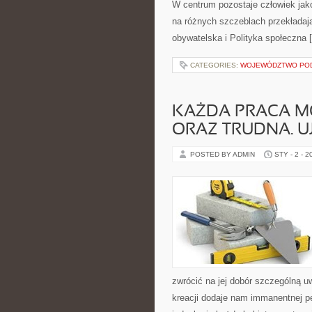
W centrum pozostaje człowiek jak
na różnych szczeblach przekładają
obywatelska i Polityka społeczna 
CATEGORIES:
WOJEWÓDZTWO POD
KAŻDA PRACA M
ORAZ TRUDNA. U
POSTED BY ADMIN
STY - 2 - 2
zwrócić na jej dobór szczególną u
kreacji dodaje nam immanentnej p