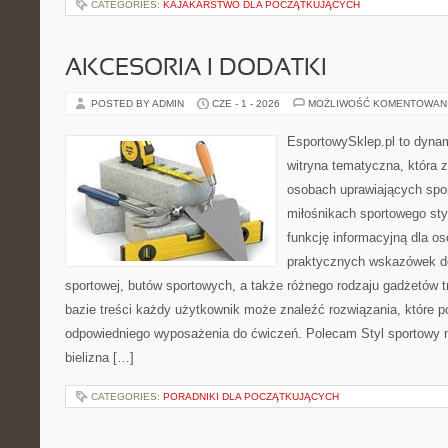
CATEGORIES:
KAJAKARSTWO DLA POCZĄTKUJĄCYCH
AKCESORIA I DODATKI
POSTED BY ADMIN
CZE - 1 - 2026
MOŻLIWOŚĆ KOMENTOWAN
EsportowySklep.pl to dynam
witryna tematyczna, która 
osobach uprawiających spor
miłośnikach sportowego sty
funkcję informacyjną dla o
praktycznych wskazówek d
sportowej, butów sportowych, a także różnego rodzaju gadżetów t
bazie treści każdy użytkownik może znaleźć rozwiązania, które
odpowiedniego wyposażenia do ćwiczeń. Polecam Styl sportowy na
bielizna […]
CATEGORIES:
PORADNIKI DLA POCZĄTKUJĄCYCH