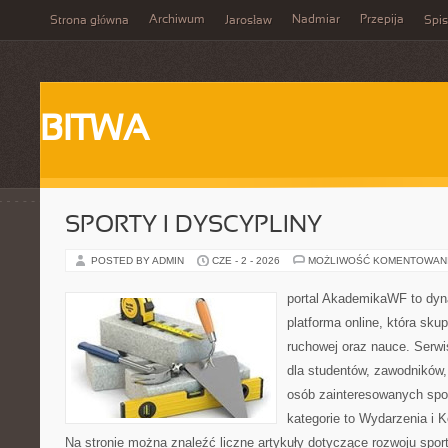
Archiwum
Nadmiar
Przepija
Strona główna
Jarosław
Spis
BITWA
SPORTY I DYSCYPLINY
POSTED BY ADMIN
CZE - 2 - 2026
MOŻLIWOŚĆ KOMENTOWAN
portal AkademikaWF to dyna
platforma online, która skup
ruchowej oraz nauce. Serwi
dla studentów, zawodników,
osób zainteresowanych spo
kategorie to Wydarzenia i K
Na stronie można znaleźć liczne artykuły dotyczące rozwoju spor