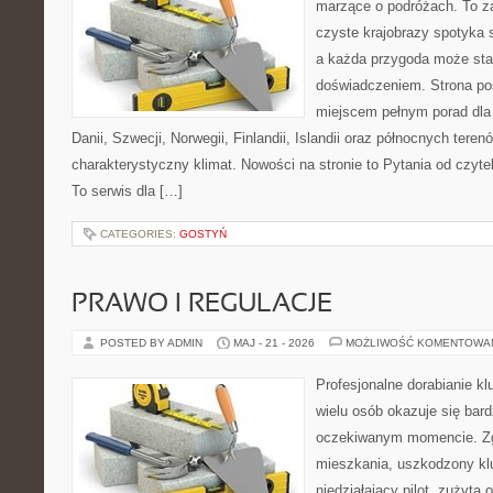
marzące o podróżach. To z
czyste krajobrazy spotyka
a każda przygoda może sta
doświadczeniem. Strona poś
miejscem pełnym porad dla
Danii, Szwecji, Norwegii, Finlandii, Islandii oraz północnych teren
charakterystyczny klimat. Nowości na stronie to Pytania od czyt
To serwis dla […]
CATEGORIES:
GOSTYŃ
PRAWO I REGULACJE
POSTED BY ADMIN
MAJ - 21 - 2026
MOŻLIWOŚĆ KOMENTOWA
Profesjonalne dorabianie klu
wielu osób okazuje się bar
oczekiwanym momencie. Zg
mieszkania, uszkodzony k
niedziałający pilot, zużyt