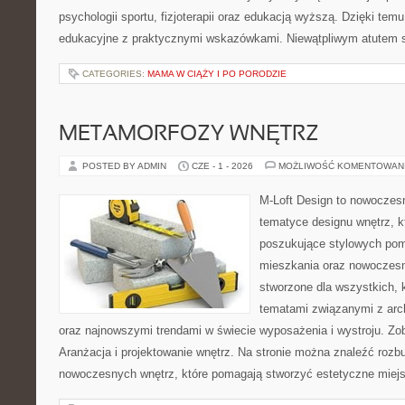
psychologii sportu, fizjoterapii oraz edukacją wyższą. Dzięki tem
edukacyjne z praktycznymi wskazówkami. Niewątpliwym atutem 
CATEGORIES:
MAMA W CIĄŻY I PO PORODZIE
METAMORFOZY WNĘTRZ
POSTED BY ADMIN
CZE - 1 - 2026
MOŻLIWOŚĆ KOMENTOWAN
M-Loft Design to nowoczes
tematyce designu wnętrz, kt
poszukujące stylowych pom
mieszkania oraz nowoczesn
stworzone dla wszystkich, k
tematami związanymi z arch
oraz najnowszymi trendami w świecie wyposażenia i wystroju. Zob
Aranżacja i projektowanie wnętrz. Na stronie można znaleźć roz
nowoczesnych wnętrz, które pomagają stworzyć estetyczne miejs