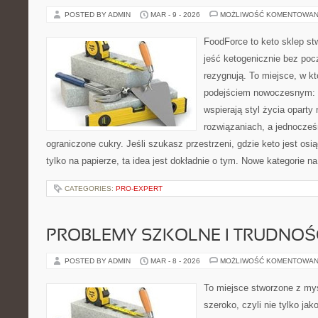
POSTED BY ADMIN
MAR - 9 - 2026
MOŻLIWOŚĆ KOMENTOWAN
FoodForce to keto sklep st
jeść ketogenicznie bez poc
rezygnują. To miejsce, w k
podejściem nowoczesnym: w
wspierają styl życia opart
rozwiązaniach, a jednocze
ograniczone cukry. Jeśli szukasz przestrzeni, gdzie keto jest osią
tylko na papierze, ta idea jest dokładnie o tym. Nowe kategorie na
CATEGORIES:
PRO-EXPERT
PROBLEMY SZKOLNE I TRUDNOŚ
POSTED BY ADMIN
MAR - 8 - 2026
MOŻLIWOŚĆ KOMENTOWAN
To miejsce stworzone z myś
szeroko, czyli nie tylko jak