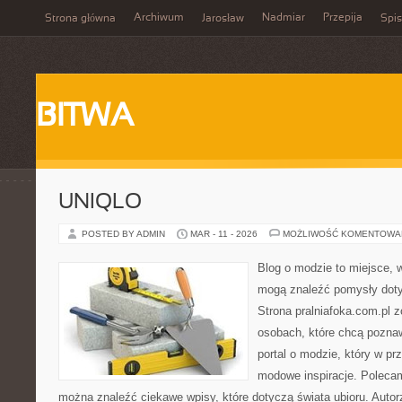
Archiwum
Nadmiar
Przepija
Strona główna
Jarosław
Spis
BITWA
UNIQLO
POSTED BY ADMIN
MAR - 11 - 2026
MOŻLIWOŚĆ KOMENTOWA
Blog o modzie to miejsce, w
mogą znaleźć pomysły dot
Strona pralniafoka.com.pl 
osobach, które chcą pozna
portal o modzie, który w p
modowe inspiracje. Polecam
można znaleźć ciekawe wpisy, które dotyczą świata ubioru. Autorzy