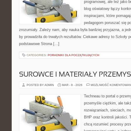
programowej, ale też jako 
blog oświatowy łączy konkr
inspiracjami, które pomagaj
pedagogom poruszać się po
zrozumiały. Zależy nam, aby nauka była bardziej przyjazna, a jed
by prowadziła do trwałych rezultatów. Ciekawe adresy to Szkoły 
podstawowe Strona […]
CATEGORIES:
PORADNIKI DLA POCZĄTKUJĄCYCH
SUROWCE I MATERIAŁY PRZEMY
POSTED BY ADMIN
MAR - 8 - 2026
MOŻLIWOŚĆ KOMENTOWAN
Techneau to portal o przem
przemyśle ciężkim, ale tak
rozwiązaniach, sieciach, mo
BHP oraz kontroli jakości. 
chcą rozumieć procesy prz