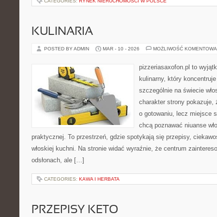
CATEGORIES:
RYNEK NIERUCHOMOŚCI W POLSCE
KULINARIA
POSTED BY ADMIN
MAR - 10 - 2026
MOŻLIWOŚĆ KOMENTOWA
pizzeriasaxofon.pl to wyjątk
kulinarny, który koncentruje
szczególnie na świecie wło
charakter strony pokazuje, ż
o gotowaniu, lecz miejsce s
chcą poznawać niuanse włos
praktycznej. To przestrzeń, gdzie spotykają się przepisy, ciekawo
włoskiej kuchni. Na stronie widać wyraźnie, że centrum zainteres
odsłonach, ale […]
CATEGORIES:
KAWA I HERBATA
PRZEPISY KETO