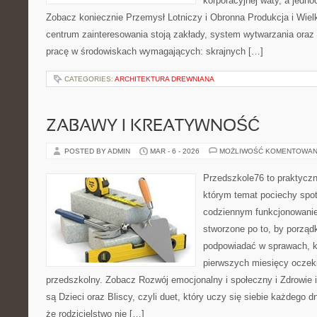
korporacyjnej waty, a jedno
Zobacz koniecznie Przemysł Lotniczy i Obronna Produkcja i Wie
centrum zainteresowania stoją zakłady, system wytwarzania oraz 
pracę w środowiskach wymagających: skrajnych […]
CATEGORIES:
ARCHITEKTURA DREWNIANA
ZABAWY I KREATYWNOŚĆ
POSTED BY ADMIN
MAR - 6 - 2026
MOŻLIWOŚĆ KOMENTOWAN
Przedszkole76 to praktyczn
którym temat pociechy spot
codziennym funkcjonowani
stworzone po to, by porząd
podpowiadać w sprawach, kt
pierwszych miesięcy oczek
przedszkolny. Zobacz Rozwój emocjonalny i społeczny i Zdrowie 
są Dzieci oraz Bliscy, czyli duet, który uczy się siebie każdego 
że rodzicielstwo nie […]