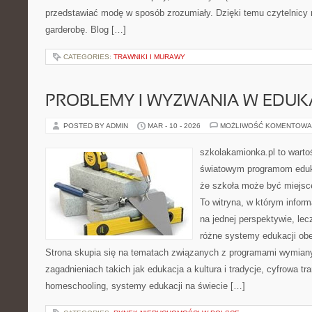
przedstawiać modę w sposób zrozumiały. Dzięki temu czytelnicy 
garderobę. Blog […]
CATEGORIES:
TRAWNIKI I MURAWY
PROBLEMY I WYZWANIA W EDUKA
POSTED BY ADMIN
MAR - 10 - 2026
MOŻLIWOŚĆ KOMENTOWA
szkolakamionka.pl to warto
światowym programom eduk
że szkoła może być miejsc
To witryna, w którym inform
na jednej perspektywie, lec
różne systemy edukacji ob
Strona skupia się na tematach związanych z programami wymiany
zagadnieniach takich jak edukacja a kultura i tradycje, cyfrowa tr
homeschooling, systemy edukacji na świecie […]