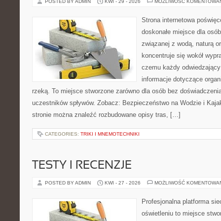
POSTED BY ADMIN
KWI - 29 - 2026
MOŻLIWOŚĆ KOMENTOWA
Strona internetowa poświęc
doskonałe miejsce dla osób
związanej z wodą, naturą o
koncentruje się wokół wypr
czemu każdy odwiedzający
informacje dotyczące organ
rzeką. To miejsce stworzone zarówno dla osób bez doświadczenia
uczestników spływów. Zobacz: Bezpieczeństwo na Wodzie i Kajak
stronie można znaleźć rozbudowane opisy tras, […]
CATEGORIES:
TRIKI I MNEMOTECHNIKI
TESTY I RECENZJE
POSTED BY ADMIN
KWI - 27 - 2026
MOŻLIWOŚĆ KOMENTOWA
Profesjonalna platforma si
oświetleniu to miejsce stwo