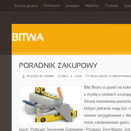
Archiwum
Nadmiar
Przepija
Strona główna
Jarosław
Spis
BITWA
PORADNIK ZAKUPOWY
POSTED BY ADMIN
MAJ - 4 - 2026
MOŻLIWOŚĆ KOMENTOWAN
Bibi Bistro to punkt na kuli
z myślą o osobach szukają
Strona internetowa prezentu
którym jedzenie mają być ni
również przygotowane z dbał
może zainteresować gości,
lunch. Polecam Sezonowe Gotowanie i Przepisy Zero-Waste. Już 