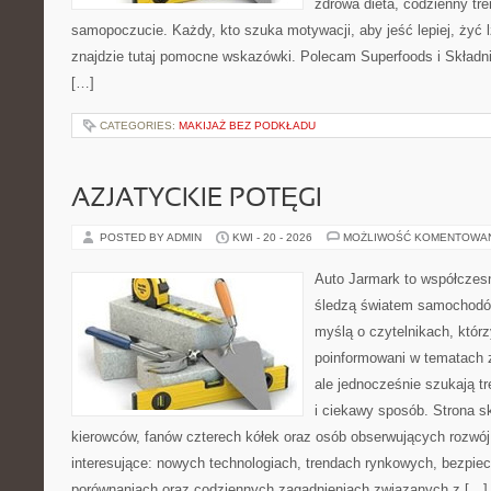
zdrowa dieta, codzienny tre
samopoczucie. Każdy, kto szuka motywacji, aby jeść lepiej, żyć lż
znajdzie tutaj pomocne wskazówki. Polecam Superfoods i Składni
[…]
CATEGORIES:
MAKIJAŻ BEZ PODKŁADU
AZJATYCKIE POTĘGI
POSTED BY ADMIN
KWI - 20 - 2026
MOŻLIWOŚĆ KOMENTOWA
Auto Jarmark to współczesn
śledzą światem samochodów
myślą o czytelnikach, któr
poinformowani w tematach 
ale jednocześnie szukają t
i ciekawy sposób. Strona sk
kierowców, fanów czterech kółek oraz osób obserwujących rozwój
interesujące: nowych technologiach, trendach rynkowych, bezpiecz
porównaniach oraz codziennych zagadnieniach związanych z […]