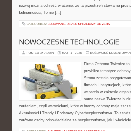
nazwą można odnieść wrażenie, że ta przestrzeń stawia na prost
kulinarnością. To nie […]
CATEGORIES:
BUDOWANIE DZIAŁU SPRZEDAŻY OD ZERA
NOWOCZESNE TECHNOLOGIE
POSTED BY ADMIN
MAJ - 1 - 2026
MOŻLIWOŚĆ KOMENTOWAN
Firma Ochrona Twierdza to s
przybliża tematyce ochrony
Strona została przygotowa
firmach i instytucjach, któr
wsparcia w zakresie organi
sama nazwa Twierdza budzi
zaufaniem, czyli wartościami, które w branży ochrony mają szcz
Aktualności i Trendy i Podstawy Cyberbezpieczeństwa. To serwis
zarówno osoby odpowiedzialne za bezpieczeństwo, jak i właściciel