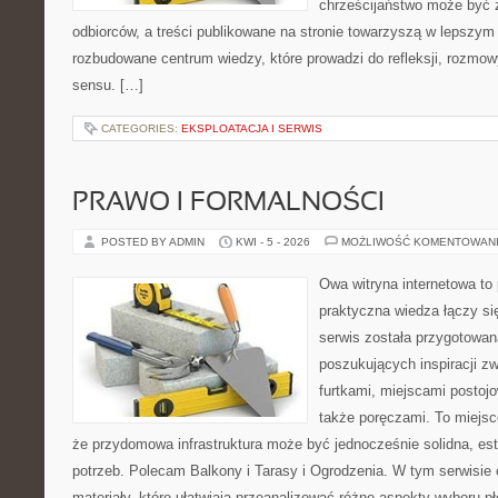
chrześcijaństwo może być 
odbiorców, a treści publikowane na stronie towarzyszą w lepszym r
rozbudowane centrum wiedzy, które prowadzi do refleksji, rozmo
sensu. […]
CATEGORIES:
EKSPLOATACJA I SERWIS
PRAWO I FORMALNOŚCI
POSTED BY ADMIN
KWI - 5 - 2026
MOŻLIWOŚĆ KOMENTOWAN
Owa witryna internetowa to
praktyczna wiedza łączy si
serwis została przygotowa
poszukujących inspiracji z
furtkami, miejscami postoj
także poręczami. To miejsce
że przydomowa infrastruktura może być jednocześnie solidna, es
potrzeb. Polecam Balkony i Tarasy i Ogrodzenia. W tym serwisie 
materiały, które ułatwiają przeanalizować różne aspekty wyboru pł