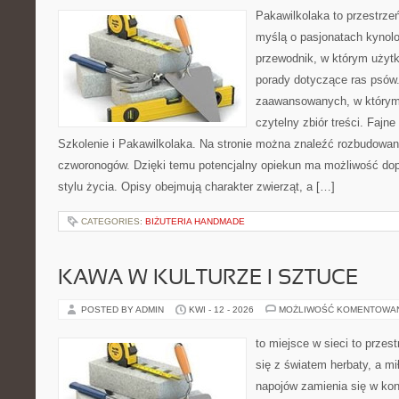
Pakawilkolaka to przestrzeń
myślą o pasjonatach kynolo
przewodnik, w którym użytk
porady dotyczące ras psów.
zaawansowanych, w którym i
czytelny zbiór treści. Fajn
Szkolenie i Pakawilkolaka. Na stronie można znaleźć rozbudowan
czworonogów. Dzięki temu potencjalny opiekun ma możliwość d
stylu życia. Opisy obejmują charakter zwierząt, a […]
CATEGORIES:
BIŻUTERIA HANDMADE
KAWA W KULTURZE I SZTUCE
POSTED BY ADMIN
KWI - 12 - 2026
MOŻLIWOŚĆ KOMENTOWA
to miejsce w sieci to przes
się z światem herbaty, a m
napojów zamienia się w konk