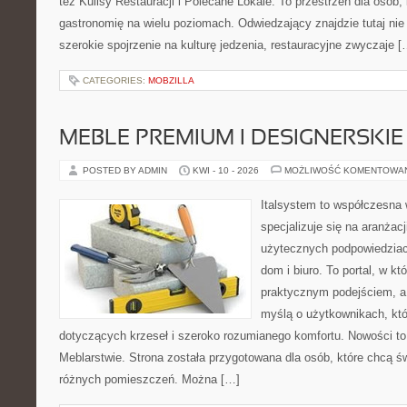
też Kulisy Restauracji i Polecane Lokale. To przestrzeń dla osób
gastronomię na wielu poziomach. Odwiedzający znajdzie tutaj nie t
szerokie spojrzenie na kulturę jedzenia, restauracyjne zwyczaje [
CATEGORIES:
MOBZILLA
MEBLE PREMIUM I DESIGNERSKIE
POSTED BY ADMIN
KWI - 10 - 2026
MOŻLIWOŚĆ KOMENTOWA
Italsystem to współczesna w
specjalizuje się na aranżac
użytecznych podpowiedziac
dom i biuro. To portal, w kt
praktycznym podejściem, a 
myślą o użytkownikach, kt
dotyczących krzeseł i szeroko rozumianego komfortu. Nowości to
Meblarstwie. Strona została przygotowana dla osób, które chcą 
różnych pomieszczeń. Można […]