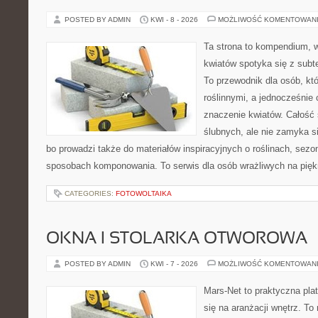
POSTED BY ADMIN
KWI - 8 - 2026
MOŻLIWOŚĆ KOMENTOWAN
Ta strona to kompendium, 
kwiatów spotyka się z subt
To przewodnik dla osób, któ
roślinnymi, a jednocześnie 
znaczenie kwiatów. Całość 
ślubnych, ale nie zamyka s
bo prowadzi także do materiałów inspiracyjnych o roślinach, sezon
sposobach komponowania. To serwis dla osób wrażliwych na piękno
CATEGORIES:
FOTOWOLTAIKA
OKNA I STOLARKA OTWOROWA
POSTED BY ADMIN
KWI - 7 - 2026
MOŻLIWOŚĆ KOMENTOWAN
Mars-Net to praktyczna plat
się na aranżacji wnętrz. To