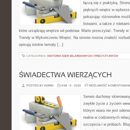
łączą się z praktyką. Stron
pięknych wnętrz w wyborze
pokazując różnorodne możl
listwami, a także z roletam
które urządzają wnętrze od podstaw. Warto przeczytać: Trendy w
Trendy w Wykończeniu Wnętrz. Na stronie można znaleźć rozbud
opisują istotne tematy […]
CATEGORIES:
HISTORIA GIER BILARDOWYCH I PRECYZYJNYCH
ŚWIADECTWA WIERZĄCYCH
POSTED BY ADMIN
KWI - 6 - 2026
MOŻLIWOŚĆ KOMENTOWAN
Serwis duchowy skierowany d
zwykłe życie z życiem wew
którym wiara nie jest oderw
realna w codziennych relacj
szczęścia i w próbach. Blo