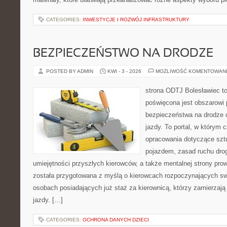
CATEGORIES:
INWESTYCJE I ROZWÓJ INFRASTRUKTURY
BEZPIECZEŃSTWO NA DRODZE
POSTED BY ADMIN
KWI - 3 - 2026
MOŻLIWOŚĆ KOMENTOWAN
strona ODTJ Bolesławiec to
poświęcona jest obszarowi
bezpieczeństwa na drodze 
jazdy. To portal, w którym c
opracowania dotyczące szt
pojazdem, zasad ruchu dro
umiejętności przyszłych kierowców, a także mentalnej strony pro
została przygotowana z myślą o kierowcach rozpoczynających swo
osobach posiadających już staż za kierownicą, którzy zamierzają 
jazdy. […]
CATEGORIES:
OCHRONA DANYCH DZIECI