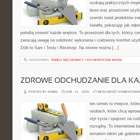
szukają praktycznych inspi
biura oraz przestrzeni użyt
szeroki świat produktów zw
światła, pokazując jak odp
potrafią zmienić każde wnętrze. To przestrzeń dla tych, którzy ce
zwracają uwagę na solidność wykonania i codzienny komfort uży
Zrób to Sam i Testy i Recenzje. Na stronie można […]
CATEGORIES:
ŚWIĘCI MĘCZENNICY I ICH HEROICZNA WIARA
ZDROWE ODCHUDZANIE DLA K
POSTED BY ADMIN
KWI - 21 - 2026
MOŻLIWOŚĆ KOMENTOWA
ten serwis to miejsce, któr
osobach, które chcą wprowa
styl życia i spojrzeć na co
rozsądny. To internetowa 
tematom takim jak gubieni