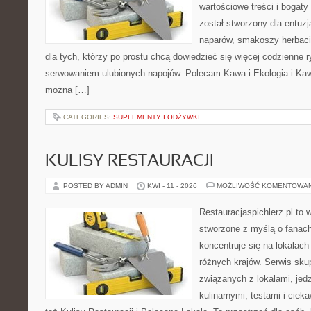
wartościowe treści i bogaty
został stworzony dla entu
naparów, smakoszy herbaci
dla tych, którzy po prostu chcą dowiedzieć się więcej codzienne 
serwowaniem ulubionych napojów. Polecam Kawa i Ekologia i Ka
można […]
CATEGORIES:
SUPLEMENTY I ODŻYWKI
KULISY RESTAURACJI
POSTED BY ADMIN
KWI - 11 - 2026
MOŻLIWOŚĆ KOMENTOWA
Restauracjaspichlerz.pl to 
stworzone z myślą o fanach
koncentruje się na lokalac
różnych krajów. Serwis sku
związanych z lokalami, jed
kulinarnymi, testami i cie