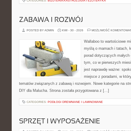
CATEGORIES:
BIŻUTERIA A ASTROLOGIA I EZOTERYKA
ZABAWA I ROZWÓJ
POSTED BY ADMIN
KWI - 30 - 2026
MOŻLIWOŚĆ KOMENTOWA
Wallaboo to wartościowe mi
myślą o mamach i tatach, 
porad dotyczących małych d
tym, co w pierwszych miesi
jest naprawdę ważne: spokoj
miejsce z poradami, w któ
tematów związanych z zabawą i rozwojem. Nowe kategorie na stro
DIY dla Malucha. Strona została przygotowana z […]
CATEGORIES:
PODŁOGI DREWNIANE I LAMINOWANE
SPRZĘT I WYPOSAŻENIE