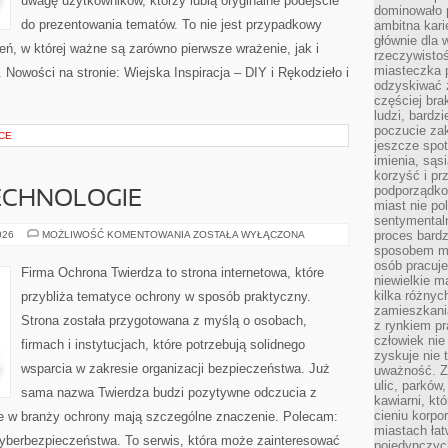
uwagę użytkowników, którzy lubią oryginalne podejście
dominowało 
do prezentowania tematów. To nie jest przypadkowy
ambitna kari
głównie dla 
rzeń, w której ważne są zarówno pierwsze wrażenie, jak i
rzeczywistoś
miasteczka p
 Nowości na stronie: Wiejska Inspiracja – DIY i Rękodzieło i
odzyskiwać z
częściej bra
ludzi, bardzi
poczucie za
CE
jeszcze spot
imienia, są
korzyść i prz
podporządko
ECHNOLOGIE
miast nie po
sentymental
NOWOCZESNE
proces bard
026
MOŻLIWOŚĆ KOMENTOWANIA
ZOSTAŁA WYŁĄCZONA
TECHNOLOGIE
sposobem my
osób pracuje
Firma Ochrona Twierdza to strona internetowa, które
niewielkie ma
kilka różnyc
przybliża tematyce ochrony w sposób praktyczny.
zamieszkania
Strona została przygotowana z myślą o osobach,
z rynkiem p
człowiek nie
firmach i instytucjach, które potrzebują solidnego
zyskuje nie 
wsparcia w zakresie organizacji bezpieczeństwa. Już
uważność. Z
ulic, parków
sama nazwa Twierdza budzi pozytywne odczucia z
kawiarni, kt
cieniu korpo
óre w branży ochrony mają szczególne znaczenie. Polecam:
miastach łat
Cyberbezpieczeństwa. To serwis, która może zainteresować
pojedynczych