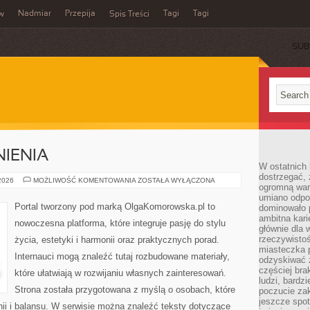
Nadmiar
Przepija
Tagi
Tagi
aw
Spis Treści
SUB
IENIA
W ostatnich 
dostrzegać,
PRAWO
 2026
MOŻLIWOŚĆ KOMENTOWANIA
ZOSTAŁA WYŁĄCZONA
ogromną wart
I
UPRAWNIENIA
umiano odpo
Portal tworzony pod marką OlgaKomorowska.pl to
dominowało 
ambitna kari
nowoczesna platforma, które integruje pasję do stylu
głównie dla 
rzeczywistoś
życia, estetyki i harmonii oraz praktycznych porad.
miasteczka p
Internauci mogą znaleźć tutaj rozbudowane materiały,
odzyskiwać z
częściej bra
które ułatwiają w rozwijaniu własnych zainteresowań.
ludzi, bardzi
Strona została przygotowana z myślą o osobach, które
poczucie za
jeszcze spot
nii i balansu. W serwisie można znaleźć teksty dotyczące