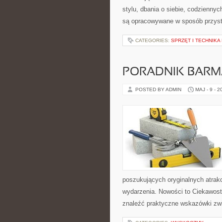
stylu, dbania o siebie, codzienn
są opracowywane w sposób przyst
CATEGORIES:
SPRZĘT I TECHNIKA
PORADNIK BAR
POSTED BY ADMIN
MAJ - 9 - 2
poszukujących oryginalnych atrak
wydarzenia. Nowości to Ciekawost
znaleźć praktyczne wskazówki zwi