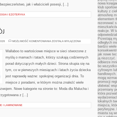
nowa księgar
ezpieczeństwo, jak i właścicieli posesji, […]
klub sportow
kultury z ci
LOGIA I EZOTERYKA
atmosferę m
elementem t
rezonować sz
mieszkańców
reakcje. W t
ÓJ
odpowiedzial
Przestają m
ZABAWA
2026
MOŻLIWOŚĆ KOMENTOWANIA
ZOSTAŁA WYŁĄCZONA
odległych in
I
bardzo wiele
ROZWÓJ
konsekwentni
Wallaboo to wartościowe miejsce w sieci stworzone z
jak nowe tec
myślą o mamach i tatach, którzy szukają codziennych
ją niszczyć.
odbierze mn
porad dotyczących małych dzieci. Strona skupia się na
bo wszystko
tym, co w pierwszych miesiącach i latach życia dziecka
cyfrowym lu
handlowych. 
jest naprawdę ważne: spokojnej organizacji dnia. To
mogą wzmacn
promocji reg
miejsce z poradami, w którym można znaleźć wiele
ułatwiać wsp
zwojem. Nowe kategorie na stronie to: Moda dla Malucha i
przemiany po
która pozwa
przygotowana z […]
wydarzeniac
lokalnych t
miejsca, któ
E I LAMINOWANE
peryferyjne.
miasta są w
się z odpływ