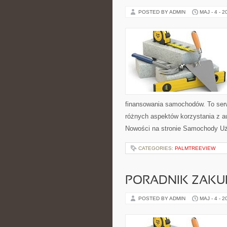
POSTED BY ADMIN
MAJ - 4 - 2
finansowania samochodów. To ser
różnych aspektów korzystania z a
Nowości na stronie Samochody U
CATEGORIES:
PALMTREEVIEW
PORADNIK ZAK
POSTED BY ADMIN
MAJ - 4 - 2