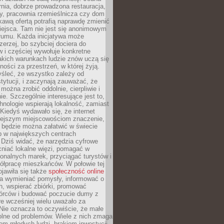
nia, dobrze prowadzona restauracja,
y, pracownia rzemieślnicza czy dom
ekawą ofertą potrafią naprawdę zmienić
iejsca. Tam nie jest się anonimowym
łumu. Każda inicjatywa może
erzej, bo szybciej dociera do
 i częściej wywołuje konkretne
akich warunkach ludzie znów uczą się
ności za przestrzeń, w której żyją.
yśleć, że wszystko zależy od
stytucji, i zaczynają zauważać, że
 można zrobić oddolnie, cierpliwie i
e. Szczególnie interesujące jest to,
hnologie wspierają lokalność, zamiast
 Kiedyś wydawało się, że internet
iejszym miejscowościom znaczenie,
 będzie można załatwić w świecie
b w największych centrach
Dziś widać, że narzędzia cyfrowe
iać lokalne więzi, pomagać w
ionalnych marek, przyciągać turystów i
ółpracę mieszkańców. W połowie tej
jawiła się także
społeczność online
la wymieniać pomysły, informować o
h, wspierać zbiórki, promować
wórców i budować poczucie dumy z
re wcześniej wielu uważało za
 Nie oznacza to oczywiście, że małe
olne od problemów. Wiele z nich zmaga
em młodych ludzi, brakiem inwestycji,