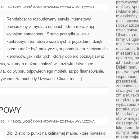
porównywać 
możliwy spos
TRENDY
026
MOŻLIWOŚĆ KOMENTOWANIA
ZOSTAŁA WYŁĄCZONA
I
i własne atu
INNOWACJE
mieszkańcy 
Rentdabcar to rozbudowany serwis internetowy
miejscowośc
i doświadcze
prowadzony z myślą o osobach, które rozważają
dzieciństwa,
wynajem samochodu. Strona porządkuje wiele
Otwierają ma
firmy usługo
konkretnych tematów związanych z pojazdami, dzięki
miejsca spo
miastach z 
czemu może być praktycznym poradnikiem zarówno dla
mieszanka po
kierowców, jak i dla tych, którzy dopiero poznają świat
opiera się n
ich dostosow
wis, w którym można znaleźć wskazówki dotyczące
Dzięki temu 
uta, od wyboru odpowiedniego modelu aż po finansowanie.
praktycznyc
wspomnień. 
żywane i Samochody Używane. Charakter […]
przestrzeni
zadbanych, z
otwartych n
zmiany, taki
urządzony pa
wydarzenia k
potrafią wyw
UPOWY
Mieszkańcy z
stoi w miejs
PORADNIK
026
MOŻLIWOŚĆ KOMENTOWANIA
ZOSTAŁA WYŁĄCZONA
dalszego dzi
ZAKUPOWY
luksusem, le
dumy z miej
Bibi Bistro to punkt na kulinarnej mapie, które powstało
miasta mają 