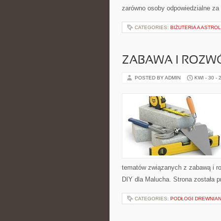
zarówno osoby odpowiedzialne za b
CATEGORIES:
BIŻUTERIA A ASTRO
ZABAWA I ROZW
POSTED BY ADMIN
KWI - 30 - 
tematów związanych z zabawą i ro
DIY dla Malucha. Strona została 
CATEGORIES:
PODŁOGI DREWNIAN