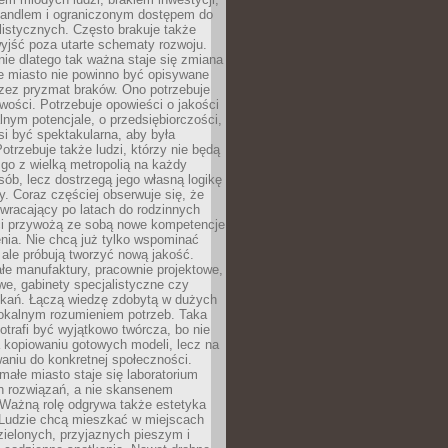
andlem i ograniczonym dostępem do
listycznych. Często brakuje także
yjść poza utarte schematy rozwoju.
ie dlatego tak ważna staje się zmiana
łe miasto nie powinno być opisywane
rzez pryzmat braków. Ono potrzebuje
wości. Potrzebuje opowieści o jakości
alnym potencjale, o przedsiębiorczości,
si być spektakularna, aby była
otrzebuje także ludzi, którzy nie będą
go z wielką metropolią na każdy
ób, lecz dostrzegą jego własną logikę
ty. Coraz częściej obserwuje się, że
wracający po latach do rodzinnych
i przywożą ze sobą nowe kompetencje
nia. Nie chcą już tylko wspominać
 ale próbują tworzyć nową jakość.
łe manufaktury, pracownie projektowe,
we, gabinety specjalistyczne czy
tkań. Łączą wiedzę zdobytą w dużych
lokalnym rozumieniem potrzeb. Taka
trafi być wyjątkowo twórcza, bo nie
a kopiowaniu gotowych modeli, lecz na
aniu do konkretnej społeczności.
małe miasto staje się laboratorium
h rozwiązań, a nie skansenem
Ważną rolę odgrywa także estetyka
. Ludzie chcą mieszkać w miejscach
ielonych, przyjaznych pieszym i