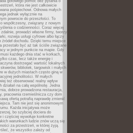
siada gotowego pomóc bez pytania o
estrzeń, która nie jest całkowicie
wana pośpiechowi. Odnowa małych
lega jednak wyłącznie na
nym powrocie do przeszłości. To
zo współczesny, związany z nowym
ślenia o codzienności. Coraz więcej
 zdalnie, prowadzi własne firmy, tworzy
rki, rozwija usługi cyfrowe albo łączy
h źródeł dochodu. Dzięki temu miejsce
 przestało być aż tak ściśle związane
racy w jednym punkcie na mapie. Gdy
 musi każdego dnia stać w korkach,
tylko czas, lecz także energię i
aczyna dostrzegać wartość lokalnych
, skwerów, bibliotek, targowisk i małych
óre w dużych miastach często giną w
racyjnej jednolitości. W małych
wiej też obserwować realny wpływ
 działań na całą wspólnotę. Jedna
nia, dobrze prowadzona restauracja,
y, pracownia rzemieślnicza czy dom
ekawą ofertą potrafią naprawdę zmienić
iejsca. Tam nie jest się anonimowym
łumu. Każda inicjatywa może
erzej, bo szybciej dociera do
 i częściej wywołuje konkretne
akich warunkach ludzie znów uczą się
ności za przestrzeń, w której żyją.
yśleć, że wszystko zależy od