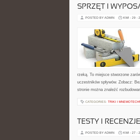
SPRZĘT I WYPOS
POSTED BY ADMIN
KWI - 29 - 
rzeką. To miejsce stworzone zaró
uczestników spływów. Zobacz: Bez
stronie można znaleźć rozbudowan
CATEGORIES:
TRIKI I MNEMOTECHN
TESTY I RECENZJ
POSTED BY ADMIN
KWI - 27 - 