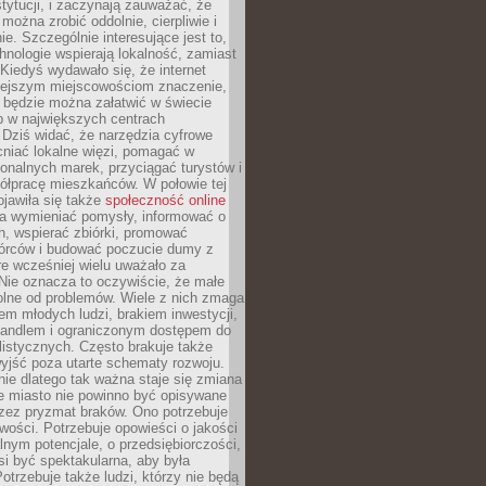
stytucji, i zaczynają zauważać, że
 można zrobić oddolnie, cierpliwie i
e. Szczególnie interesujące jest to,
hnologie wspierają lokalność, zamiast
 Kiedyś wydawało się, że internet
iejszym miejscowościom znaczenie,
 będzie można załatwić w świecie
b w największych centrach
Dziś widać, że narzędzia cyfrowe
iać lokalne więzi, pomagać w
ionalnych marek, przyciągać turystów i
ółpracę mieszkańców. W połowie tej
jawiła się także
społeczność online
la wymieniać pomysły, informować o
h, wspierać zbiórki, promować
wórców i budować poczucie dumy z
re wcześniej wielu uważało za
 Nie oznacza to oczywiście, że małe
olne od problemów. Wiele z nich zmaga
em młodych ludzi, brakiem inwestycji,
andlem i ograniczonym dostępem do
listycznych. Często brakuje także
yjść poza utarte schematy rozwoju.
ie dlatego tak ważna staje się zmiana
łe miasto nie powinno być opisywane
rzez pryzmat braków. Ono potrzebuje
wości. Potrzebuje opowieści o jakości
alnym potencjale, o przedsiębiorczości,
si być spektakularna, aby była
otrzebuje także ludzi, którzy nie będą