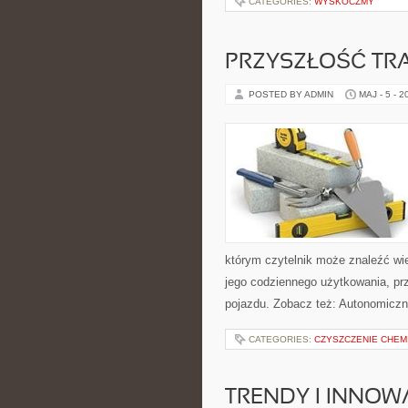
CATEGORIES:
WYSKOCZMY
PRZYSZŁOŚĆ TR
POSTED BY ADMIN
MAJ - 5 - 2
którym czytelnik może znaleźć wi
jego codziennego użytkowania, pr
pojazdu. Zobacz też: Autonomiczn
CATEGORIES:
CZYSZCZENIE CHEM
TRENDY I INNOW