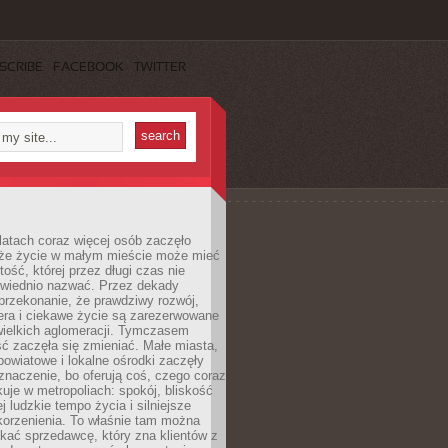
SCRIBE
FACEBOOK
TWITTER
latach coraz więcej osób zaczęło
 że życie w małym mieście może mieć
ość, której przez długi czas nie
wiednio nazwać. Przez dekady
przekonanie, że prawdziwy rozwój,
era i ciekawe życie są zarezerwowane
wielkich aglomeracji. Tymczasem
ć zaczęła się zmieniać. Małe miasta,
owiatowe i lokalne ośrodki zaczęły
naczenie, bo oferują coś, czego coraz
kuje w metropoliach: spokój, bliskość
ej ludzkie tempo życia i silniejsze
korzenienia. To właśnie tam można
kać sprzedawcę, który zna klientów z