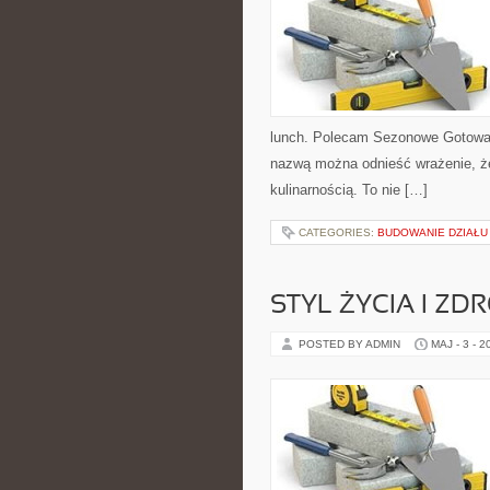
lunch. Polecam Sezonowe Gotowani
nazwą można odnieść wrażenie, że
kulinarnością. To nie […]
CATEGORIES:
BUDOWANIE DZIAŁU
STYL ŻYCIA I ZD
POSTED BY ADMIN
MAJ - 3 - 2