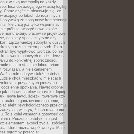
go z wielką metropolią na każdy
ób, lecz dostrzegą jego własną logikę
ty. Coraz częściej obserwuje się, że
wracający po latach do rodzinnych
i przywożą ze sobą nowe kompetencje
nia. Nie chcą już tylko wspominać
 ale próbują tworzyć nową jakość.
łe manufaktury, pracownie projektowe,
we, gabinety specjalistyczne czy
tkań. Łączą wiedzę zdobytą w dużych
lokalnym rozumieniem potrzeb. Taka
trafi być wyjątkowo twórcza, bo nie
a kopiowaniu gotowych modeli, lecz na
aniu do konkretnej społeczności.
małe miasto staje się laboratorium
h rozwiązań, a nie skansenem
Ważną rolę odgrywa także estetyka
. Ludzie chcą mieszkać w miejscach
ielonych, przyjaznych pieszym i
a codzienne spotkania. Nawet drobne
e jak odnowiona elewacja rynku, lepiej
rk, nowe ławki, ścieżki rowerowe czy
ulturalne organizowane regularnie,
ołać efekt psychologicznego przełomu.
aczynają wierzyć, że ich miasto nie
cu. To z kolei wzmacnia gotowość do
ałania. Poczucie estetyki nie jest
cz elementem jakości życia i źródłem
sca, które można współtworzyć. Małe
też ogromny potencjał