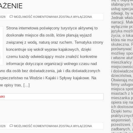
słabnącym h
AŻENIE
usług specja
odwagi, by w
SPRZĘT
2026
MOŻLIWOŚĆ KOMENTOWANIA
ZOSTAŁA WYŁĄCZONA
Jednak właśn
I
narracji. Ma
WYPOSAŻENIE
wyłącznie p
Strona internetowa poświęcony turystyce aktywnej to
języka możli
doskonałe miejsce dla osób, które planują wyjazd
życia, o lok
która nie mu
związanej z wodą, naturą oraz ruchem. Tematyka strony
skuteczna. P
porównywać 
koncentruje się wokół wypraw kajakowych, dzięki
możliwy spos
czemu każdy odwiedzający może znaleźć konkretne
i własne atu
mieszkańcy 
informacje dotyczące organizacji wolnego czasu nad
miejscowośc
wno dla osób bez doświadczenia, jak i dla doświadczonych
i doświadcze
dzieciństwa,
pieczeństwo na Wodzie i Kajaki i Spływy kajakowe. Na
Otwierają ma
firmy usługo
e opisy tras, […]
miejsca spo
miastach z 
IKI
mieszanka po
opiera się n
ich dostosow
Dzięki temu 
E
praktycznyc
wspomnień. 
przestrzeni
TESTY
2026
MOŻLIWOŚĆ KOMENTOWANIA
ZOSTAŁA WYŁĄCZONA
zadbanych, z
I
RECENZJE