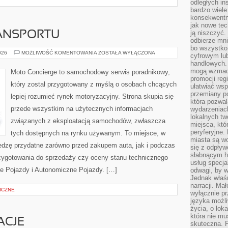
odległych in
bardzo wiele
konsekwentni
jak nowe tec
ją niszczyć.
ANSPORTU
odbierze mn
bo wszystko
PRZYSZŁOŚĆ
026
MOŻLIWOŚĆ KOMENTOWANIA
ZOSTAŁA WYŁĄCZONA
cyfrowym lu
TRANSPORTU
handlowych. 
mogą wzmacn
Moto Concierge to samochodowy serwis poradnikowy,
promocji reg
który został przygotowany z myślą o osobach chcących
ułatwiać wsp
przemiany po
lepiej rozumieć rynek motoryzacyjny. Strona skupia się
która pozwa
przede wszystkim na użytecznych informacjach
wydarzeniac
lokalnych t
związanych z eksploatacją samochodów, zwłaszcza
miejsca, któ
peryferyjne.
tych dostępnych na rynku używanym. To miejsce, w
miasta są w
edzę przydatne zarówno przed zakupem auta, jak i podczas
się z odpływ
słabnącym h
zygotowania do sprzedaży czy oceny stanu technicznego
usług specja
e Pojazdy i Autonomiczne Pojazdy. […]
odwagi, by w
Jednak właśn
narracji. Ma
ICZNE
wyłącznie p
języka możli
życia, o lok
która nie mu
ACJE
skuteczna. P