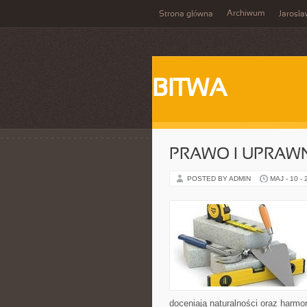
Archiwum
Strona główna
Jarosł
BITWA
PRAWO I UPRAWN
POSTED BY ADMIN
MAJ - 10 -
doceniają naturalności oraz harmo