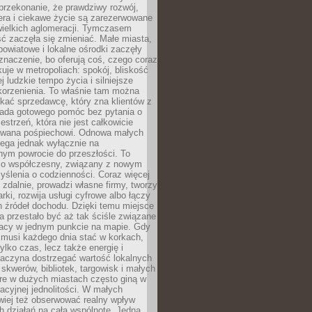
przekonanie, że prawdziwy rozwój,
era i ciekawe życie są zarezerwowane
wielkich aglomeracji. Tymczasem
ć zaczęła się zmieniać. Małe miasta,
owiatowe i lokalne ośrodki zaczęły
naczenie, bo oferują coś, czego coraz
kuje w metropoliach: spokój, bliskość
ej ludzkie tempo życia i silniejsze
korzenienia. To właśnie tam można
kać sprzedawcę, który zna klientów z
siada gotowego pomóc bez pytania o
estrzeń, która nie jest całkowicie
wana pośpiechowi. Odnowa małych
lega jednak wyłącznie na
nym powrocie do przeszłości. To
zo współczesny, związany z nowym
ślenia o codzienności. Coraz więcej
 zdalnie, prowadzi własne firmy, tworzy
rki, rozwija usługi cyfrowe albo łączy
h źródeł dochodu. Dzięki temu miejsce
 przestało być aż tak ściśle związane
racy w jednym punkcie na mapie. Gdy
 musi każdego dnia stać w korkach,
tylko czas, lecz także energię i
aczyna dostrzegać wartość lokalnych
, skwerów, bibliotek, targowisk i małych
óre w dużych miastach często giną w
racyjnej jednolitości. W małych
wiej też obserwować realny wpływ
 działań na całą wspólnotę. Jedna