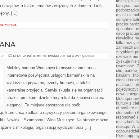
imienia, są
korzyść i prz
ych nawyków, a także tematów związanych z domem. Treści
podporządko
ępny, […]
miast nie po
sentymental
proces bard
 MUZYCZNA
sposobem my
osób pracuje
niewielkie ma
kilka różnyc
MANA
zamieszkania
z rynkiem p
PORADNIK
026
MOŻLIWOŚĆ KOMENTOWANIA
ZOSTAŁA WYŁĄCZONA
człowiek nie
BARMANA
zyskuje nie 
uważność. Z
Mobilny barman Warszawa to nowoczesna strona
ulic, parków
internetowa poświęcona usługom barmańskim na
kawiarni, kt
cieniu korpo
wydarzenia prywatne, eventy firmowe, a także
miastach łat
pojedynczych
kameralne przyjęcia. Serwis skupia się na organizacji
nowa księgar
atrakcji premium, dzięki którym każda zabawa nabiera
klub sportow
kultury z ci
elegancji. To miejsce stworzone dla osób
atmosferę m
cji, które chcą zadbać o najwyższy poziom organizowanego
elementem t
rezonować sz
ki i Nowinki i Szampany i Wina Musujące. Na stronie można
mieszkańców
reakcje. W t
ązane z mixologią, organizacją wydarzeń oraz […]
odpowiedzial
Przestają m