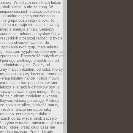
eniowy. W dużych ośrodkach ludzie
ą obok siebie, a nie ze sobą. W
miejscowościach starsze pokolenia
 naturalną częścią codziennego
a nie grupą odsuniętą na bok. To
pólnota rozwija się najlepiej wtedy,
mięć z energią zmian. Seniorzy
iadczenie, młodsi pomysłowość, a
wszystkich prostszej radości z bycia
 uda się stworzyć warunki do
spotkania tych grup, małe miasto
ię miejscem wyjątkowo odpornym na
ozproszenie. Przyszłość małych miast
d jednego wielkiego projektu ani od
ji administracyjnej. Zależy od
umy małych działań, od ludzi, którzy
rmy, organizują wydarzenia, remontują
ierają lokalny handel i chcą mówić
oim miejscu bez popadania w tani
iększa siła takich ośrodków tkwi w
 muszą udawać kogoś innego. Kiedy
onić za cudzym modelem sukcesu,
dkrywać własną przewagę. A wtedy
 że spokojne ulice, bliskość natury,
 i realne relacje nie są oznaką
ecz coraz cenniejszym dobrem.
latach coraz więcej osób zaczęło
 że życie w małym mieście może mieć
ość, której przez długi czas nie
wiednio nazwać. Przez dekady