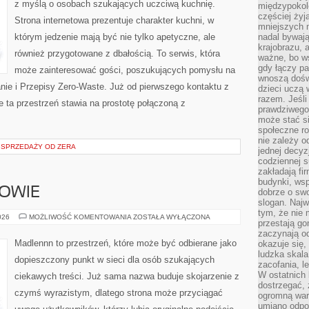
z myślą o osobach szukających uczciwą kuchnię.
międzypokol
częściej żyj
Strona internetowa prezentuje charakter kuchni, w
mniejszych 
którym jedzenie mają być nie tylko apetyczne, ale
nadal bywają
krajobrazu, 
również przygotowane z dbałością. To serwis, która
ważne, bo ws
gdy łączy pa
może zainteresować gości, poszukujących pomysłu na
wnoszą dośw
e i Przepisy Zero-Waste. Już od pierwszego kontaktu z
dzieci uczą 
razem. Jeśli
 ta przestrzeń stawia na prostotę połączoną z
prawdziwego 
może stać s
społeczne r
nie zależy o
 SPRZEDAŻY OD ZERA
jednej decyz
codziennej s
zakładają fi
budynki, wsp
ROWIE
dobrze o sw
slogan. Najw
tym, że nie
STYL
026
MOŻLIWOŚĆ KOMENTOWANIA
ZOSTAŁA WYŁĄCZONA
przestają g
ŻYCIA
I
zaczynają o
ZDROWIE
Madlennn to przestrzeń, które może być odbierane jako
okazuje się,
ludzka skala
dopieszczony punkt w sieci dla osób szukających
zacofania, l
W ostatnich 
ciekawych treści. Już sama nazwa buduje skojarzenie z
dostrzegać,
czymś wyrazistym, dlatego strona może przyciągać
ogromną wart
umiano odpo