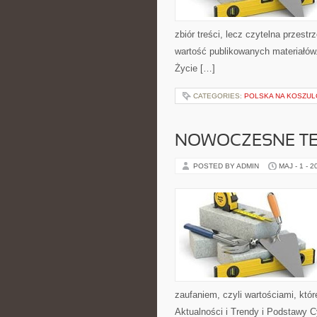
zbiór treści, lecz czytelna przest
wartość publikowanych materiałów.
Życie […]
CATEGORIES:
POLSKA NA KOSZUL
NOWOCZESNE T
POSTED BY ADMIN
MAJ - 1 - 2
zaufaniem, czyli wartościami, kt
Aktualności i Trendy i Podstawy 