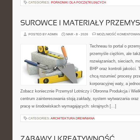
CATEGORIES:
PORADNIKI DLA POCZĄTKUJĄCYCH
SUROWCE I MATERIAŁY PRZEMY
POSTED BY ADMIN
MAR - 8 - 2026
MOŻLIWOŚĆ KOMENTOWAN
Techneau to portal o przem
przemyśle ciężkim, ale tak
rozwiązaniach, sieciach, mo
BHP oraz kontroli jakości. 
chcą rozumieć procesy prz
korporacyjnej waty, a jedno
Zobacz koniecznie Przemysł Lotniczy i Obronna Produkcja i Wie
centrum zainteresowania stoją zakłady, system wytwarzania oraz 
pracę w środowiskach wymagających: skrajnych […]
CATEGORIES:
ARCHITEKTURA DREWNIANA
ZABAWY I KREATYWNOŚĆ