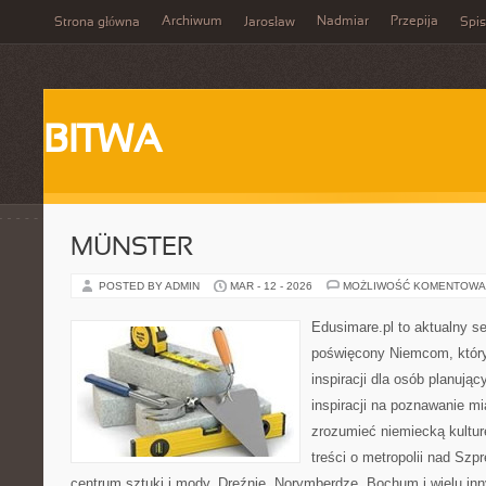
Archiwum
Nadmiar
Przepija
Strona główna
Jarosław
Spis
BITWA
MÜNSTER
POSTED BY ADMIN
MAR - 12 - 2026
MOŻLIWOŚĆ KOMENTOWA
Edusimare.pl to aktualny s
poświęcony Niemcom, który
inspiracji dla osób planują
inspiracji na poznawanie mi
zrozumieć niemiecką kulturę
treści o metropolii nad Sz
centrum sztuki i mody, Dreźnie, Norymberdze, Bochum i wielu in