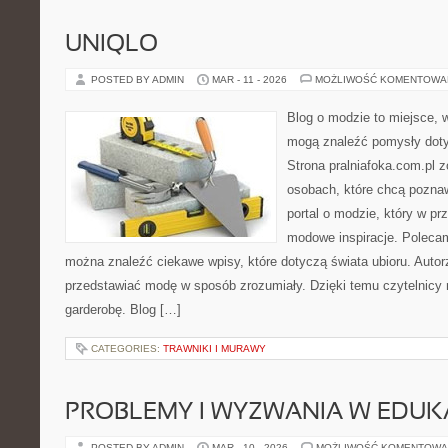
UNIQLO
POSTED BY ADMIN
MAR - 11 - 2026
MOŻLIWOŚĆ KOMENTOWA
Blog o modzie to miejsce, w
mogą znaleźć pomysły dot
Strona pralniafoka.com.pl 
osobach, które chcą pozna
portal o modzie, który w p
modowe inspiracje. Polecam
można znaleźć ciekawe wpisy, które dotyczą świata ubioru. Autorzy
przedstawiać modę w sposób zrozumiały. Dzięki temu czytelnicy 
garderobę. Blog […]
CATEGORIES:
TRAWNIKI I MURAWY
PROBLEMY I WYZWANIA W EDUKA
POSTED BY ADMIN
MAR - 10 - 2026
MOŻLIWOŚĆ KOMENTOWA