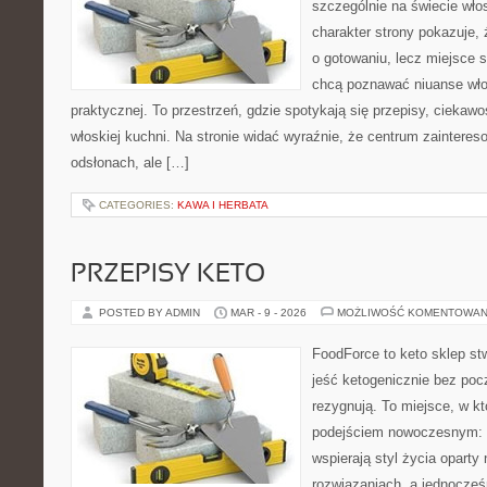
szczególnie na świecie wło
charakter strony pokazuje, ż
o gotowaniu, lecz miejsce s
chcą poznawać niuanse włos
praktycznej. To przestrzeń, gdzie spotykają się przepisy, ciekawo
włoskiej kuchni. Na stronie widać wyraźnie, że centrum zainteres
odsłonach, ale […]
CATEGORIES:
KAWA I HERBATA
PRZEPISY KETO
POSTED BY ADMIN
MAR - 9 - 2026
MOŻLIWOŚĆ KOMENTOWAN
FoodForce to keto sklep st
jeść ketogenicznie bez poc
rezygnują. To miejsce, w k
podejściem nowoczesnym: w
wspierają styl życia opart
rozwiązaniach, a jednocze