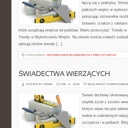
łączą się z praktyką. Stron
pięknych wnętrz w wyborze
pokazując różnorodne możl
listwami, a także z roletam
które urządzają wnętrze od podstaw. Warto przeczytać: Trendy w
Trendy w Wykończeniu Wnętrz. Na stronie można znaleźć rozbud
opisują istotne tematy […]
CATEGORIES:
HISTORIA GIER BILARDOWYCH I PRECYZYJNYCH
ŚWIADECTWA WIERZĄCYCH
POSTED BY ADMIN
KWI - 6 - 2026
MOŻLIWOŚĆ KOMENTOWAN
Serwis duchowy skierowany d
zwykłe życie z życiem wew
którym wiara nie jest oderw
realna w codziennych relacj
szczęścia i w próbach. Blo