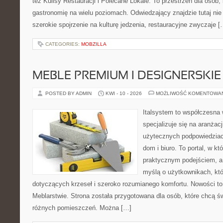
też Kulisy Restauracji i Polecane Lokale. To przestrzeń dla osób
gastronomię na wielu poziomach. Odwiedzający znajdzie tutaj nie t
szerokie spojrzenie na kulturę jedzenia, restauracyjne zwyczaje [
CATEGORIES:
MOBZILLA
MEBLE PREMIUM I DESIGNERSKIE
POSTED BY ADMIN
KWI - 10 - 2026
MOŻLIWOŚĆ KOMENTOWA
Italsystem to współczesna w
specjalizuje się na aranżac
użytecznych podpowiedziac
dom i biuro. To portal, w kt
praktycznym podejściem, a 
myślą o użytkownikach, kt
dotyczących krzeseł i szeroko rozumianego komfortu. Nowości to
Meblarstwie. Strona została przygotowana dla osób, które chcą 
różnych pomieszczeń. Można […]