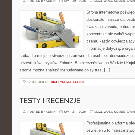
POSTED BY ADMIN
KWI - 29 - 2026
MOŻLIWOŚĆ KOMENTOWA
Strona internetowa poświęc
doskonałe miejsce dla osób
związanej z wodą, naturą o
koncentruje się wokół wypr
czemu każdy odwiedzający
informacje dotyczące organ
rzeką. To miejsce stworzone zarówno dla osób bez doświadczenia
uczestników spływów. Zobacz: Bezpieczeństwo na Wodzie i Kajak
stronie można znaleźć rozbudowane opisy tras, […]
CATEGORIES:
TRIKI I MNEMOTECHNIKI
TESTY I RECENZJE
POSTED BY ADMIN
KWI - 27 - 2026
MOŻLIWOŚĆ KOMENTOWA
Profesjonalna platforma si
oświetleniu to miejsce stwo