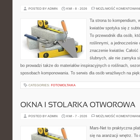
POSTED BY ADMIN
KWI - 8 - 2026
MOŻLIWOŚĆ KOMENTOWAN
Ta strona to kompendium, 
kwiatów spotyka się z subt
To przewodnik dla osób, któ
roślinnymi, a jednocześnie 
znaczenie kwiatów. Całość 
ślubnych, ale nie zamyka s
bo prowadzi także do materiałów inspiracyjnych o roślinach, sezon
sposobach komponowania. To serwis dla osób wrażliwych na piękno
CATEGORIES:
FOTOWOLTAIKA
OKNA I STOLARKA OTWOROWA
POSTED BY ADMIN
KWI - 7 - 2026
MOŻLIWOŚĆ KOMENTOWAN
Mars-Net to praktyczna plat
się na aranżacji wnętrz. To