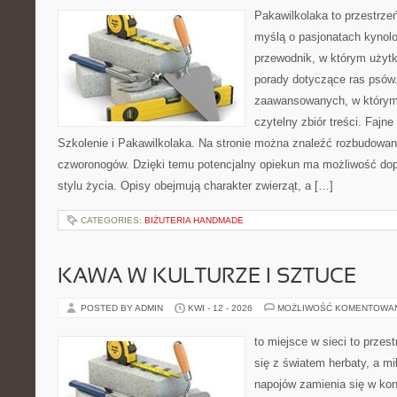
Pakawilkolaka to przestrzeń
myślą o pasjonatach kynolo
przewodnik, w którym użytk
porady dotyczące ras psów.
zaawansowanych, w którym i
czytelny zbiór treści. Fajn
Szkolenie i Pakawilkolaka. Na stronie można znaleźć rozbudowan
czworonogów. Dzięki temu potencjalny opiekun ma możliwość d
stylu życia. Opisy obejmują charakter zwierząt, a […]
CATEGORIES:
BIŻUTERIA HANDMADE
KAWA W KULTURZE I SZTUCE
POSTED BY ADMIN
KWI - 12 - 2026
MOŻLIWOŚĆ KOMENTOWA
to miejsce w sieci to przes
się z światem herbaty, a m
napojów zamienia się w konk