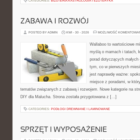
CATEGORIES:
BIŻUTERIA A ASTROLOGIA I EZOTERYKA
ZABAWA I ROZWÓJ
POSTED BY ADMIN
KWI - 30 - 2026
MOŻLIWOŚĆ KOMENTOWA
Wallaboo to wartościowe mi
myślą o mamach i tatach, 
porad dotyczących małych d
tym, co w pierwszych miesi
jest naprawdę ważne: spokoj
miejsce z poradami, w któ
tematów związanych z zabawą i rozwojem. Nowe kategorie na stro
DIY dla Malucha. Strona została przygotowana z […]
CATEGORIES:
PODŁOGI DREWNIANE I LAMINOWANE
SPRZĘT I WYPOSAŻENIE