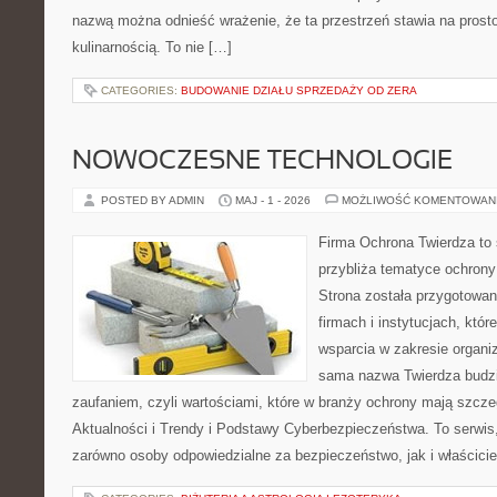
nazwą można odnieść wrażenie, że ta przestrzeń stawia na prost
kulinarnością. To nie […]
CATEGORIES:
BUDOWANIE DZIAŁU SPRZEDAŻY OD ZERA
NOWOCZESNE TECHNOLOGIE
POSTED BY ADMIN
MAJ - 1 - 2026
MOŻLIWOŚĆ KOMENTOWAN
Firma Ochrona Twierdza to s
przybliża tematyce ochrony
Strona została przygotowa
firmach i instytucjach, któr
wsparcia w zakresie organi
sama nazwa Twierdza budzi
zaufaniem, czyli wartościami, które w branży ochrony mają szcz
Aktualności i Trendy i Podstawy Cyberbezpieczeństwa. To serwis
zarówno osoby odpowiedzialne za bezpieczeństwo, jak i właściciel