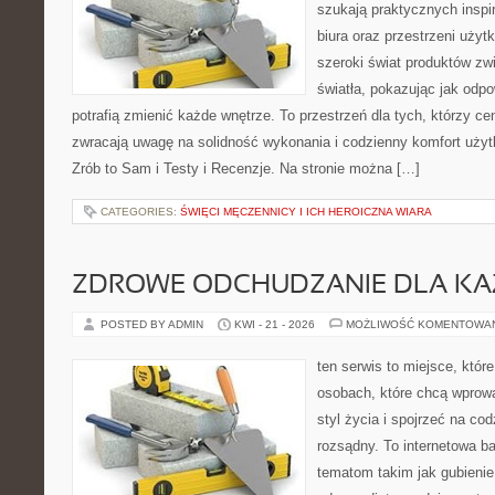
szukają praktycznych inspi
biura oraz przestrzeni użyt
szeroki świat produktów zw
światła, pokazując jak odp
potrafią zmienić każde wnętrze. To przestrzeń dla tych, którzy ce
zwracają uwagę na solidność wykonania i codzienny komfort uży
Zrób to Sam i Testy i Recenzje. Na stronie można […]
CATEGORIES:
ŚWIĘCI MĘCZENNICY I ICH HEROICZNA WIARA
ZDROWE ODCHUDZANIE DLA K
POSTED BY ADMIN
KWI - 21 - 2026
MOŻLIWOŚĆ KOMENTOWA
ten serwis to miejsce, któr
osobach, które chcą wprowa
styl życia i spojrzeć na co
rozsądny. To internetowa 
tematom takim jak gubieni