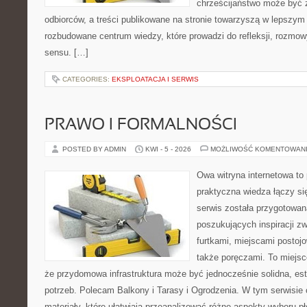
chrześcijaństwo może być 
odbiorców, a treści publikowane na stronie towarzyszą w lepszym r
rozbudowane centrum wiedzy, które prowadzi do refleksji, rozmo
sensu. […]
CATEGORIES:
EKSPLOATACJA I SERWIS
PRAWO I FORMALNOŚCI
POSTED BY ADMIN
KWI - 5 - 2026
MOŻLIWOŚĆ KOMENTOWAN
Owa witryna internetowa to
praktyczna wiedza łączy si
serwis została przygotowa
poszukujących inspiracji z
furtkami, miejscami postoj
także poręczami. To miejsce
że przydomowa infrastruktura może być jednocześnie solidna, es
potrzeb. Polecam Balkony i Tarasy i Ogrodzenia. W tym serwisie 
materiały, które ułatwiają przeanalizować różne aspekty wyboru pł