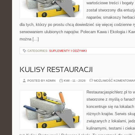
wartościowe treści i bogaty
został stworzony dla entu
naparów, smakoszy herbaci
dla tych, którzy po prostu chcą dowiedzieć się więcej codzienne 
serwowaniem ulubionych napojów. Polecam Kawa i Ekologia i Ka
można […]
CATEGORIES:
SUPLEMENTY I ODŻYWKI
KULISY RESTAURACJI
POSTED BY ADMIN
KWI - 11 - 2026
MOŻLIWOŚĆ KOMENTOWA
Restauracjaspichlerz.pl to 
stworzone z myślą o fanach
koncentruje się na lokalac
różnych krajów. Serwis sku
związanych z lokalami, jed
kulinarnymi, testami i cie