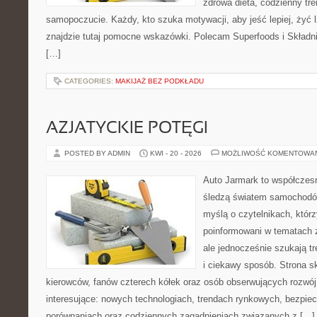
zdrowa dieta, codzienny tre
samopoczucie. Każdy, kto szuka motywacji, aby jeść lepiej, żyć lż
znajdzie tutaj pomocne wskazówki. Polecam Superfoods i Składni
[…]
CATEGORIES:
MAKIJAŻ BEZ PODKŁADU
AZJATYCKIE POTĘGI
POSTED BY ADMIN
KWI - 20 - 2026
MOŻLIWOŚĆ KOMENTOWA
Auto Jarmark to współczesn
śledzą światem samochodów
myślą o czytelnikach, któr
poinformowani w tematach 
ale jednocześnie szukają t
i ciekawy sposób. Strona sk
kierowców, fanów czterech kółek oraz osób obserwujących rozwój
interesujące: nowych technologiach, trendach rynkowych, bezpiecz
porównaniach oraz codziennych zagadnieniach związanych z […]