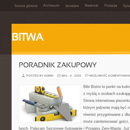
Archiwum
Nadmiar
Przepija
Strona główna
Jarosław
Spis
BITWA
PORADNIK ZAKUPOWY
POSTED BY ADMIN
MAJ - 4 - 2026
MOŻLIWOŚĆ KOMENTOWAN
Bibi Bistro to punkt na kuli
z myślą o osobach szukają
Strona internetowa prezentu
którym jedzenie mają być ni
również przygotowane z dbał
może zainteresować gości,
lunch. Polecam Sezonowe Gotowanie i Przepisy Zero-Waste. Już 