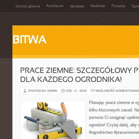
Archiwum
Nadmiar
Przepija
Strona główna
Jarosław
Spis
BITWA
PRACE ZIEMNE: SZCZEGÓŁOWY 
DLA KAŻDEGO OGRODNIKA!
POSTED BY ADMIN
CZE - 2 - 2025
MOŻLIWOŚĆ KOMENTOWAN
Planując prace ziemne w og
kilku kluczowych zasad. N
pomoże Ci osiągnąć spekta
ogrodzie! Czytaj dalej, aby 
#ogrodnictwo #praceziemne