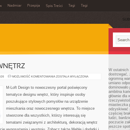
Nadmiar
Przepija
Tagi
Tagi
aw
Spis Treści
SUB
WNĘTRZ
W ostatnich 
dostrzegać,
METAMORFOZY
026
MOŻLIWOŚĆ KOMENTOWANIA
ZOSTAŁA WYŁĄCZONA
ogromną wart
WNĘTRZ
umiano odpo
dominowało 
M-Loft Design to nowoczesny portal poświęcony
ambitna kari
tematyce designu wnętrz, który inspiruje osoby
głównie dla 
rzeczywistoś
poszukujące stylowych pomysłów na urządzenie
miasteczka p
mieszkania oraz nowoczesnego wnętrza. To miejsce
odzyskiwać z
częściej bra
stworzone dla wszystkich, którzy interesują się
ludzi, bardzi
poczucie za
tematami związanymi z architekturą, dekoracją wnętrz
jeszcze spot
ie wyposażenia i wystroju. Zobacz także Meble i dodatki i