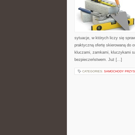
sytuacje, w których liczy się spr
praktyczną ofertę skierowaną do o
kluczami, zamkami, kluczykami 
bezpieczeństwem. Już […]
CATEGORIES:
SAMOCHODY PRZYS