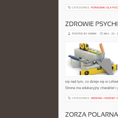
CATEGORIES:
PORADNIKI DLA PO
ZDROWIE PSYCH
POSTED BY ADMIN
MAJ - 23 -
się nad tym, co dzieje się w człow
Strona ma edukacyjny charakter i
CATEGORIES:
DRZEWA I KRZEWY
ZORZA POLARNA 