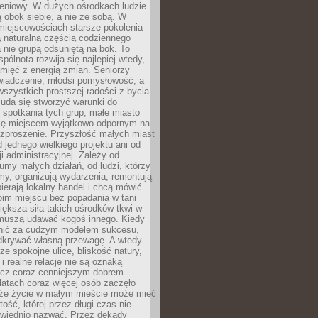
eniowy. W dużych ośrodkach ludzie
ą obok siebie, a nie ze sobą. W
miejscowościach starsze pokolenia
 naturalną częścią codziennego
a nie grupą odsuniętą na bok. To
pólnota rozwija się najlepiej wtedy,
mięć z energią zmian. Seniorzy
iadczenie, młodsi pomysłowość, a
wszystkich prostszej radości z bycia
 uda się stworzyć warunki do
spotkania tych grup, małe miasto
ię miejscem wyjątkowo odpornym na
ozproszenie. Przyszłość małych miast
d jednego wielkiego projektu ani od
ji administracyjnej. Zależy od
umy małych działań, od ludzi, którzy
rmy, organizują wydarzenia, remontują
ierają lokalny handel i chcą mówić
oim miejscu bez popadania w tani
iększa siła takich ośrodków tkwi w
 muszą udawać kogoś innego. Kiedy
onić za cudzym modelem sukcesu,
dkrywać własną przewagę. A wtedy
 że spokojne ulice, bliskość natury,
 i realne relacje nie są oznaką
ecz coraz cenniejszym dobrem.
latach coraz więcej osób zaczęło
 że życie w małym mieście może mieć
ość, której przez długi czas nie
wiednio nazwać. Przez dekady