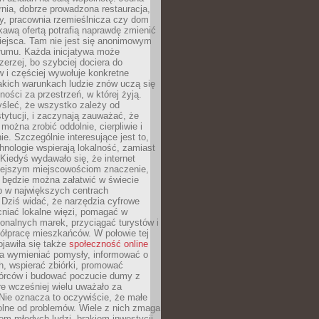
nia, dobrze prowadzona restauracja,
y, pracownia rzemieślnicza czy dom
ekawą ofertą potrafią naprawdę zmienić
iejsca. Tam nie jest się anonimowym
łumu. Każda inicjatywa może
erzej, bo szybciej dociera do
 i częściej wywołuje konkretne
akich warunkach ludzie znów uczą się
ności za przestrzeń, w której żyją.
yśleć, że wszystko zależy od
stytucji, i zaczynają zauważać, że
 można zrobić oddolnie, cierpliwie i
e. Szczególnie interesujące jest to,
hnologie wspierają lokalność, zamiast
 Kiedyś wydawało się, że internet
iejszym miejscowościom znaczenie,
 będzie można załatwić w świecie
b w największych centrach
Dziś widać, że narzędzia cyfrowe
iać lokalne więzi, pomagać w
ionalnych marek, przyciągać turystów i
ółpracę mieszkańców. W połowie tej
jawiła się także
społeczność online
la wymieniać pomysły, informować o
h, wspierać zbiórki, promować
wórców i budować poczucie dumy z
re wcześniej wielu uważało za
 Nie oznacza to oczywiście, że małe
olne od problemów. Wiele z nich zmaga
em młodych ludzi, brakiem inwestycji,