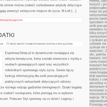
imienia, są
korzyść i prz
. Na stronie można znaleźć rozbudowane artykuły dotyczące
podporządko
ają stworzyć estetyczne miejsce do życia. M-Loft […]
miast nie po
sentymental
proces bard
 POCZĄTKUJĄCYCH
sposobem my
osób pracuje
niewielkie ma
kilka różnyc
DATKI
zamieszkania
z rynkiem p
człowiek nie
AKCESORIA
026
MOŻLIWOŚĆ KOMENTOWANIA
ZOSTAŁA WYŁĄCZONA
I
zyskuje nie 
DODATKI
uważność. Z
EsportowySklep.pl to dynamicznie rozwijająca się
ulic, parków
kawiarni, kt
witryna tematyczna, która została stworzona z myślą o
cieniu korpo
osobach uprawiających sport oraz wszystkich
miastach łat
pojedynczych
miłośnikach sportowego stylu życia. Serwis łączy
nowa księgar
funkcję informacyjną dla osób poszukujących
klub sportow
kultury z ci
praktycznych wskazówek dotyczących odzieży
atmosferę m
elementem t
kże różnego rodzaju gadżetów treningowych. Dzięki bogatej
rezonować sz
że znaleźć rozwiązania, które pomogą mu w wyborze
mieszkańców
reakcje. W t
czeń. Polecam Styl sportowy na co dzień i Leginsy i
odpowiedzial
Przestają m