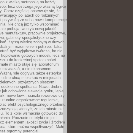
go z wielką metropolią na każdy
ób, lecz dostrzegą jego własną logikę
ty. Coraz częściej obserwuje się, że
wracający po latach do rodzinnych
i przywożą ze sobą nowe kompetencje
nia. Nie chcą już tylko wspominać
 ale próbują tworzyć nową jakość.
łe manufaktury, pracownie projektowe,
we, gabinety specjalistyczne czy
tkań. Łączą wiedzę zdobytą w dużych
lokalnym rozumieniem potrzeb. Taka
trafi być wyjątkowo twórcza, bo nie
a kopiowaniu gotowych modeli, lecz na
aniu do konkretnej społeczności.
małe miasto staje się laboratorium
h rozwiązań, a nie skansenem
Ważną rolę odgrywa także estetyka
. Ludzie chcą mieszkać w miejscach
ielonych, przyjaznych pieszym i
a codzienne spotkania. Nawet drobne
e jak odnowiona elewacja rynku, lepiej
rk, nowe ławki, ścieżki rowerowe czy
ulturalne organizowane regularnie,
ołać efekt psychologicznego przełomu.
aczynają wierzyć, że ich miasto nie
cu. To z kolei wzmacnia gotowość do
ałania. Poczucie estetyki nie jest
cz elementem jakości życia i źródłem
sca, które można współtworzyć. Małe
też ogromny potencjał