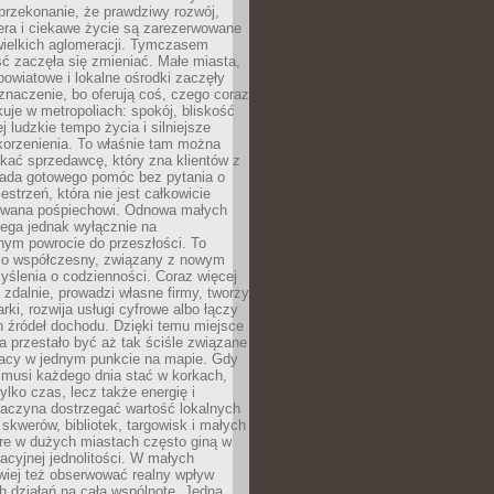
przekonanie, że prawdziwy rozwój,
era i ciekawe życie są zarezerwowane
wielkich aglomeracji. Tymczasem
ć zaczęła się zmieniać. Małe miasta,
owiatowe i lokalne ośrodki zaczęły
naczenie, bo oferują coś, czego coraz
kuje w metropoliach: spokój, bliskość
ej ludzkie tempo życia i silniejsze
korzenienia. To właśnie tam można
kać sprzedawcę, który zna klientów z
siada gotowego pomóc bez pytania o
estrzeń, która nie jest całkowicie
wana pośpiechowi. Odnowa małych
lega jednak wyłącznie na
nym powrocie do przeszłości. To
zo współczesny, związany z nowym
ślenia o codzienności. Coraz więcej
 zdalnie, prowadzi własne firmy, tworzy
rki, rozwija usługi cyfrowe albo łączy
h źródeł dochodu. Dzięki temu miejsce
 przestało być aż tak ściśle związane
racy w jednym punkcie na mapie. Gdy
 musi każdego dnia stać w korkach,
tylko czas, lecz także energię i
aczyna dostrzegać wartość lokalnych
, skwerów, bibliotek, targowisk i małych
óre w dużych miastach często giną w
racyjnej jednolitości. W małych
wiej też obserwować realny wpływ
 działań na całą wspólnotę. Jedna