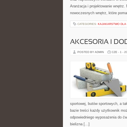
Aranżacja i projektowanie wnętrz
nowoczesnych wnętrz, które pomag
CATEGORIES:
KAJAKARSTWO DLA
AKCESORIA I DO
POSTED BY ADMIN
CZE - 1 - 2
sportowej, butów sportowych, a ta
bazie treści każdy użytkownik mo
odpowiedniego wyposażenia do ćwi
bielizna […]