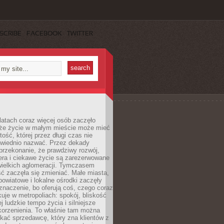
SCRIBE
FACEBOOK
TWITTER
latach coraz więcej osób zaczęło
 że życie w małym mieście może mieć
ość, której przez długi czas nie
wiednio nazwać. Przez dekady
przekonanie, że prawdziwy rozwój,
era i ciekawe życie są zarezerwowane
wielkich aglomeracji. Tymczasem
ć zaczęła się zmieniać. Małe miasta,
owiatowe i lokalne ośrodki zaczęły
naczenie, bo oferują coś, czego coraz
kuje w metropoliach: spokój, bliskość
ej ludzkie tempo życia i silniejsze
korzenienia. To właśnie tam można
kać sprzedawcę, który zna klientów z