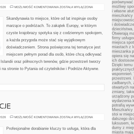
porównywać 
możliwy spos
ZORZA
 2026
MOŻLIWOŚĆ KOMENTOWANIA
ZOSTAŁA WYŁĄCZONA
POLARNA
i własne atu
I
mieszkańcy 
ZJAWISKA
Skandynawia to miejsce, które od lat inspiruje osoby
miejscowośc
NATURY
i doświadcze
marzące o podróżach. To zakątek Europy, w którym
dzieciństwa,
czyste krajobrazy spotyka się z codziennym spokojem,
Otwierają ma
firmy usługo
a każda przygoda może stać się wyjątkowym
miejsca spo
miastach z 
doświadczeniem. Strona poświęcona tej tematyce jest
mieszanka po
miejscem pełnym porad dla osób, które chcą odkrywać
opiera się n
ich dostosow
, Islandii oraz północnych terenów, gdzie przestrzeń tworzy
Dzięki temu 
 na stronie to Pytania od czytelników i Podróże Aktywne.
praktycznyc
wspomnień. 
przestrzeni
zadbanych, z
otwartych n
zmiany, taki
urządzony pa
wydarzenia k
potrafią wyw
CJE
Mieszkańcy z
stoi w miejs
PRAWO
 2026
MOŻLIWOŚĆ KOMENTOWANIA
ZOSTAŁA WYŁĄCZONA
dalszego dzi
I
luksusem, le
REGULACJE
dumy z miej
Profesjonalne dorabianie kluczy to usługa, która dla
miasta mają 