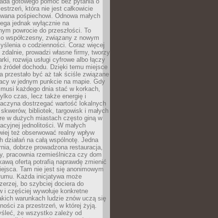
siada gotowego pomóc bez pytania o
estrzeń, która nie jest całkowicie
wana pośpiechowi. Odnowa małych
lega jednak wyłącznie na
nym powrocie do przeszłości. To
zo współczesny, związany z nowym
ślenia o codzienności. Coraz więcej
 zdalnie, prowadzi własne firmy, tworzy
rki, rozwija usługi cyfrowe albo łączy
h źródeł dochodu. Dzięki temu miejsce
 przestało być aż tak ściśle związane
racy w jednym punkcie na mapie. Gdy
 musi każdego dnia stać w korkach,
tylko czas, lecz także energię i
aczyna dostrzegać wartość lokalnych
, skwerów, bibliotek, targowisk i małych
óre w dużych miastach często giną w
racyjnej jednolitości. W małych
wiej też obserwować realny wpływ
 działań na całą wspólnotę. Jedna
nia, dobrze prowadzona restauracja,
y, pracownia rzemieślnicza czy dom
ekawą ofertą potrafią naprawdę zmienić
iejsca. Tam nie jest się anonimowym
łumu. Każda inicjatywa może
erzej, bo szybciej dociera do
 i częściej wywołuje konkretne
akich warunkach ludzie znów uczą się
ności za przestrzeń, w której żyją.
yśleć, że wszystko zależy od