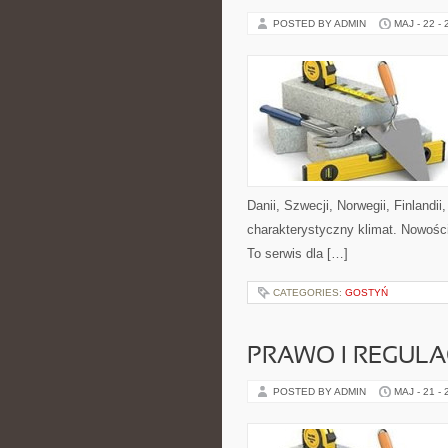
POSTED BY ADMIN
MAJ - 22 -
Danii, Szwecji, Norwegii, Finlandii
charakterystyczny klimat. Nowości
To serwis dla […]
CATEGORIES:
GOSTYŃ
PRAWO I REGULA
POSTED BY ADMIN
MAJ - 21 -