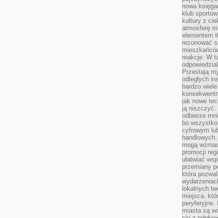
nowa księgar
klub sportow
kultury z ci
atmosferę m
elementem t
rezonować sz
mieszkańców
reakcje. W t
odpowiedzial
Przestają m
odległych in
bardzo wiele
konsekwentni
jak nowe tec
ją niszczyć.
odbierze mn
bo wszystko
cyfrowym lu
handlowych. 
mogą wzmacn
promocji reg
ułatwiać wsp
przemiany po
która pozwa
wydarzeniac
lokalnych t
miejsca, któ
peryferyjne.
miasta są w
się z odpływ