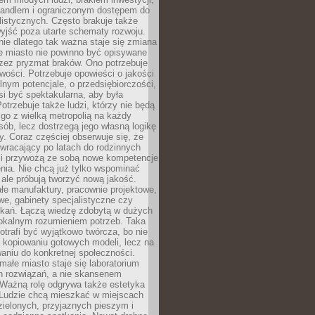
andlem i ograniczonym dostępem do
listycznych. Często brakuje także
yjść poza utarte schematy rozwoju.
ie dlatego tak ważna staje się zmiana
łe miasto nie powinno być opisywane
rzez pryzmat braków. Ono potrzebuje
wości. Potrzebuje opowieści o jakości
alnym potencjale, o przedsiębiorczości,
si być spektakularna, aby była
otrzebuje także ludzi, którzy nie będą
go z wielką metropolią na każdy
ób, lecz dostrzegą jego własną logikę
ty. Coraz częściej obserwuje się, że
wracający po latach do rodzinnych
i przywożą ze sobą nowe kompetencje
nia. Nie chcą już tylko wspominać
 ale próbują tworzyć nową jakość.
łe manufaktury, pracownie projektowe,
we, gabinety specjalistyczne czy
tkań. Łączą wiedzę zdobytą w dużych
lokalnym rozumieniem potrzeb. Taka
trafi być wyjątkowo twórcza, bo nie
a kopiowaniu gotowych modeli, lecz na
aniu do konkretnej społeczności.
małe miasto staje się laboratorium
h rozwiązań, a nie skansenem
Ważną rolę odgrywa także estetyka
. Ludzie chcą mieszkać w miejscach
ielonych, przyjaznych pieszym i