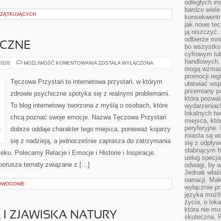
odległych in
bardzo wiele
CZĄTKUJĄCYCH
konsekwentni
jak nowe tec
ją niszczyć.
odbierze mn
ICZNE
bo wszystko
cyfrowym lu
handlowych. 
ZDROWIE
 2026
MOŻLIWOŚĆ KOMENTOWANIA
ZOSTAŁA WYŁĄCZONA
PSYCHICZNE
mogą wzmacn
promocji reg
Tęczowa Przystań to internetowa przystań, w którym
ułatwiać wsp
przemiany po
zdrowie psychiczne spotyka się z realnymi problemami.
która pozwa
To blog internetowy tworzona z myślą o osobach, które
wydarzeniac
lokalnych t
chcą poznać swoje emocje. Nazwa Tęczowa Przystań
miejsca, któ
peryferyjne.
dobrze oddaje charakter tego miejsca, ponieważ kojarzy
miasta są w
się z nadzieją, a jednocześnie zaprasza do zatrzymania
się z odpływ
słabnącym h
ieku. Polecamy Relacje i Emocje i Historie i Inspiracje.
usług specja
 porusza tematy związane z […]
odwagi, by w
Jednak właśn
narracji. Ma
 OWOCOWE
wyłącznie p
języka możli
życia, o lok
która nie mu
I ZJAWISKA NATURY
skuteczna. P