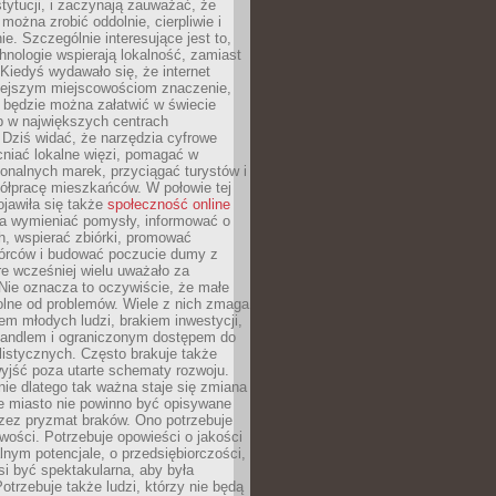
stytucji, i zaczynają zauważać, że
 można zrobić oddolnie, cierpliwie i
e. Szczególnie interesujące jest to,
hnologie wspierają lokalność, zamiast
 Kiedyś wydawało się, że internet
iejszym miejscowościom znaczenie,
 będzie można załatwić w świecie
b w największych centrach
Dziś widać, że narzędzia cyfrowe
iać lokalne więzi, pomagać w
ionalnych marek, przyciągać turystów i
ółpracę mieszkańców. W połowie tej
jawiła się także
społeczność online
la wymieniać pomysły, informować o
h, wspierać zbiórki, promować
wórców i budować poczucie dumy z
re wcześniej wielu uważało za
 Nie oznacza to oczywiście, że małe
olne od problemów. Wiele z nich zmaga
em młodych ludzi, brakiem inwestycji,
andlem i ograniczonym dostępem do
listycznych. Często brakuje także
yjść poza utarte schematy rozwoju.
ie dlatego tak ważna staje się zmiana
łe miasto nie powinno być opisywane
rzez pryzmat braków. Ono potrzebuje
wości. Potrzebuje opowieści o jakości
alnym potencjale, o przedsiębiorczości,
si być spektakularna, aby była
otrzebuje także ludzi, którzy nie będą