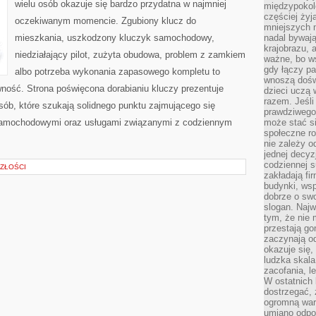
wielu osób okazuje się bardzo przydatna w najmniej
międzypokol
częściej żyj
oczekiwanym momencie. Zgubiony klucz do
mniejszych 
mieszkania, uszkodzony kluczyk samochodowy,
nadal bywają
krajobrazu, 
niedziałający pilot, zużyta obudowa, problem z zamkiem
ważne, bo ws
gdy łączy pa
albo potrzeba wykonania zapasowego kompletu to
wnoszą dośw
awność. Strona poświęcona dorabianiu kluczy prezentuje
dzieci uczą 
razem. Jeśli
sób, które szukają solidnego punktu zajmującego się
prawdziwego 
samochodowymi oraz usługami związanymi z codziennym
może stać s
społeczne r
nie zależy o
jednej decyz
codziennej s
ZŁOŚCI
zakładają fi
budynki, wsp
dobrze o sw
slogan. Najw
tym, że nie
przestają g
zaczynają o
okazuje się,
ludzka skala
zacofania, l
W ostatnich 
dostrzegać,
ogromną wart
umiano odpo