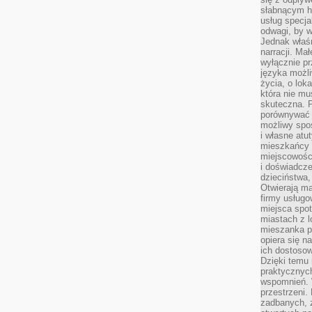
słabnącym h
usług specja
odwagi, by w
Jednak właśn
narracji. Ma
wyłącznie p
języka możli
życia, o lok
która nie mu
skuteczna. P
porównywać 
możliwy spos
i własne atu
mieszkańcy 
miejscowośc
i doświadcze
dzieciństwa,
Otwierają ma
firmy usługo
miejsca spo
miastach z 
mieszanka po
opiera się n
ich dostosow
Dzięki temu 
praktycznyc
wspomnień. 
przestrzeni
zadbanych, z