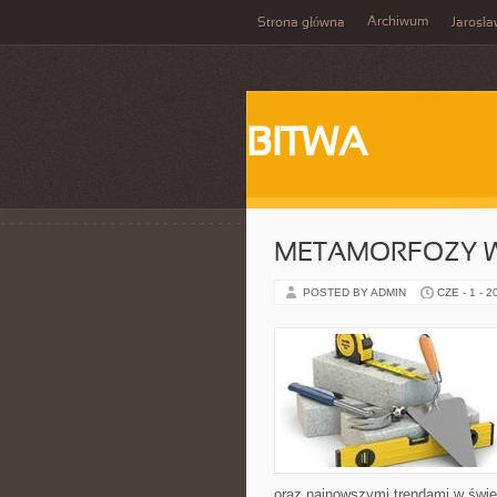
Archiwum
Strona główna
Jarosł
BITWA
METAMORFOZY 
POSTED BY ADMIN
CZE - 1 - 2
oraz najnowszymi trendami w świec