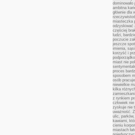
dominowało 
ambitna kari
głównie dla 
rzeczywistoś
miasteczka p
odzyskiwać z
częściej bra
ludzi, bardzi
poczucie za
jeszcze spot
imienia, są
korzyść i prz
podporządko
miast nie po
sentymental
proces bard
sposobem my
osób pracuje
niewielkie ma
kilka różnyc
zamieszkania
z rynkiem p
człowiek nie
zyskuje nie 
uważność. Z
ulic, parków
kawiarni, kt
cieniu korpo
miastach łat
pojedynczych