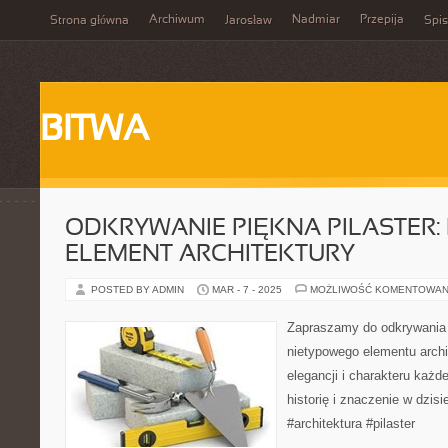
Archiwum
Nadmiar
Przepija
Strona główna
Jarosław
Spis
BITWA
ODKRYWANIE PIĘKNA PILASTER:
ELEMENT ARCHITEKTURY
POSTED BY ADMIN
MAR - 7 - 2025
MOŻLIWOŚĆ KOMENTOWAN
Zapraszamy do odkrywania p
nietypowego elementu archit
elegancji i charakteru każ
historię i znaczenie w dzis
#architektura #pilaster