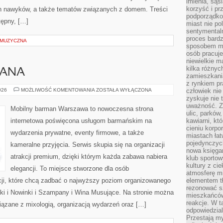
imienia, są
korzyść i prz
ych nawyków, a także tematów związanych z domem. Treści
podporządko
ępny, […]
miast nie po
sentymental
proces bard
 MUZYCZNA
sposobem my
osób pracuje
niewielkie ma
kilka różnyc
MANA
zamieszkania
z rynkiem p
PORADNIK
026
MOŻLIWOŚĆ KOMENTOWANIA
ZOSTAŁA WYŁĄCZONA
człowiek nie
BARMANA
zyskuje nie 
uważność. Z
Mobilny barman Warszawa to nowoczesna strona
ulic, parków
internetowa poświęcona usługom barmańskim na
kawiarni, kt
cieniu korpo
wydarzenia prywatne, eventy firmowe, a także
miastach łat
pojedynczych
kameralne przyjęcia. Serwis skupia się na organizacji
nowa księgar
atrakcji premium, dzięki którym każda zabawa nabiera
klub sportow
kultury z ci
elegancji. To miejsce stworzone dla osób
atmosferę m
cji, które chcą zadbać o najwyższy poziom organizowanego
elementem t
rezonować sz
ki i Nowinki i Szampany i Wina Musujące. Na stronie można
mieszkańców
reakcje. W t
ązane z mixologią, organizacją wydarzeń oraz […]
odpowiedzial
Przestają m