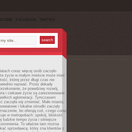
SCRIBE
FACEBOOK
TWITTER
latach coraz więcej osób zaczęło
 że życie w małym mieście może mieć
ość, której przez długi czas nie
wiednio nazwać. Przez dekady
przekonanie, że prawdziwy rozwój,
era i ciekawe życie są zarezerwowane
wielkich aglomeracji. Tymczasem
ć zaczęła się zmieniać. Małe miasta,
owiatowe i lokalne ośrodki zaczęły
naczenie, bo oferują coś, czego coraz
kuje w metropoliach: spokój, bliskość
ej ludzkie tempo życia i silniejsze
korzenienia. To właśnie tam można
kać sprzedawcę, który zna klientów z