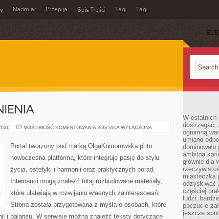
Nadmiar
Przepija
Tagi
Tagi
aw
Spis Treści
SUB
IENIA
W ostatnich 
dostrzegać,
PRAWO
 2026
MOŻLIWOŚĆ KOMENTOWANIA
ZOSTAŁA WYŁĄCZONA
ogromną wart
I
UPRAWNIENIA
umiano odpo
Portal tworzony pod marką OlgaKomorowska.pl to
dominowało 
ambitna kari
nowoczesna platforma, które integruje pasję do stylu
głównie dla 
rzeczywistoś
życia, estetyki i harmonii oraz praktycznych porad.
miasteczka p
Internauci mogą znaleźć tutaj rozbudowane materiały,
odzyskiwać z
częściej bra
które ułatwiają w rozwijaniu własnych zainteresowań.
ludzi, bardzi
Strona została przygotowana z myślą o osobach, które
poczucie za
jeszcze spot
nii i balansu. W serwisie można znaleźć teksty dotyczące