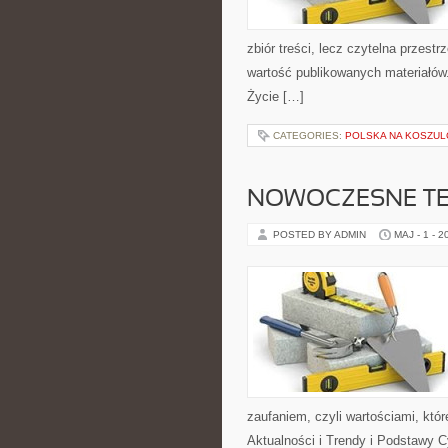
zbiór treści, lecz czytelna przest
wartość publikowanych materiałów.
Życie […]
CATEGORIES:
POLSKA NA KOSZUL
NOWOCZESNE T
POSTED BY ADMIN
MAJ - 1 - 2
zaufaniem, czyli wartościami, kt
Aktualności i Trendy i Podstawy 