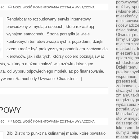
porównywać 
możliwy spos
TRENDY
026
MOŻLIWOŚĆ KOMENTOWANIA
ZOSTAŁA WYŁĄCZONA
I
i własne atu
INNOWACJE
mieszkańcy 
Rentdabcar to rozbudowany serwis internetowy
miejscowośc
i doświadcze
prowadzony z myślą o osobach, które rozważają
dzieciństwa,
wynajem samochodu. Strona porządkuje wiele
Otwierają ma
firmy usługo
konkretnych tematów związanych z pojazdami, dzięki
miejsca spo
miastach z 
czemu może być praktycznym poradnikiem zarówno dla
mieszanka po
kierowców, jak i dla tych, którzy dopiero poznają świat
opiera się n
ich dostosow
wis, w którym można znaleźć wskazówki dotyczące
Dzięki temu 
uta, od wyboru odpowiedniego modelu aż po finansowanie.
praktycznyc
wspomnień. 
żywane i Samochody Używane. Charakter […]
przestrzeni
zadbanych, z
otwartych n
zmiany, taki
urządzony pa
wydarzenia k
potrafią wyw
UPOWY
Mieszkańcy z
stoi w miejs
PORADNIK
026
MOŻLIWOŚĆ KOMENTOWANIA
ZOSTAŁA WYŁĄCZONA
dalszego dzi
ZAKUPOWY
luksusem, le
dumy z miej
Bibi Bistro to punkt na kulinarnej mapie, które powstało
miasta mają 