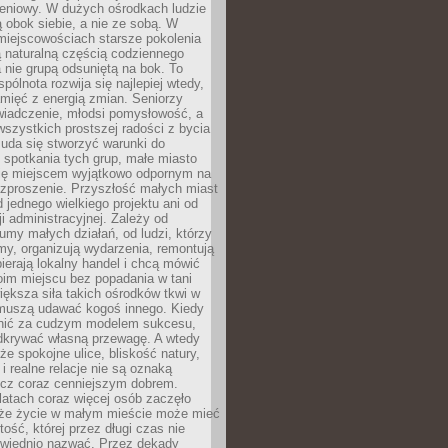
eniowy. W dużych ośrodkach ludzie
ą obok siebie, a nie ze sobą. W
miejscowościach starsze pokolenia
 naturalną częścią codziennego
a nie grupą odsuniętą na bok. To
pólnota rozwija się najlepiej wtedy,
mięć z energią zmian. Seniorzy
iadczenie, młodsi pomysłowość, a
wszystkich prostszej radości z bycia
 uda się stworzyć warunki do
spotkania tych grup, małe miasto
ię miejscem wyjątkowo odpornym na
ozproszenie. Przyszłość małych miast
d jednego wielkiego projektu ani od
ji administracyjnej. Zależy od
umy małych działań, od ludzi, którzy
rmy, organizują wydarzenia, remontują
ierają lokalny handel i chcą mówić
oim miejscu bez popadania w tani
iększa siła takich ośrodków tkwi w
 muszą udawać kogoś innego. Kiedy
onić za cudzym modelem sukcesu,
dkrywać własną przewagę. A wtedy
 że spokojne ulice, bliskość natury,
 i realne relacje nie są oznaką
ecz coraz cenniejszym dobrem.
latach coraz więcej osób zaczęło
 że życie w małym mieście może mieć
ość, której przez długi czas nie
wiednio nazwać. Przez dekady