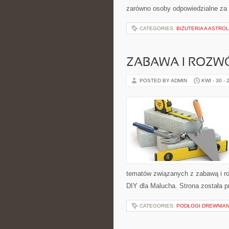
zarówno osoby odpowiedzialne za b
CATEGORIES:
BIŻUTERIA A ASTRO
ZABAWA I ROZW
POSTED BY ADMIN
KWI - 30 - 
tematów związanych z zabawą i ro
DIY dla Malucha. Strona została 
CATEGORIES:
PODŁOGI DREWNIAN