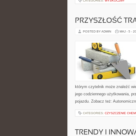
CATEGORIES:
WYSKOCZMY
PRZYSZŁOŚĆ TR
POSTED BY ADMIN
MAJ - 5 - 2
którym czytelnik może znaleźć wi
jego codziennego użytkowania, pr
pojazdu. Zobacz też: Autonomiczn
CATEGORIES:
CZYSZCZENIE CHEM
TRENDY I INNOW