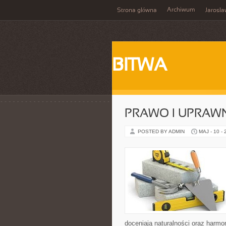
Archiwum
Strona główna
Jarosł
BITWA
PRAWO I UPRAWN
POSTED BY ADMIN
MAJ - 10 -
doceniają naturalności oraz harmo