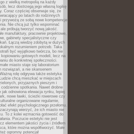
go z wielką metropolią na każdy
ób, lecz dostrzegą jego własną logikę
ty. Coraz częściej obserwuje się, że
wracający po latach do rodzinnych
i przywożą ze sobą nowe kompetencje
nia. Nie chcą już tylko wspominać
 ale próbują tworzyć nową jakość.
łe manufaktury, pracownie projektowe,
we, gabinety specjalistyczne czy
tkań. Łączą wiedzę zdobytą w dużych
lokalnym rozumieniem potrzeb. Taka
trafi być wyjątkowo twórcza, bo nie
a kopiowaniu gotowych modeli, lecz na
aniu do konkretnej społeczności.
małe miasto staje się laboratorium
h rozwiązań, a nie skansenem
Ważną rolę odgrywa także estetyka
. Ludzie chcą mieszkać w miejscach
ielonych, przyjaznych pieszym i
a codzienne spotkania. Nawet drobne
e jak odnowiona elewacja rynku, lepiej
rk, nowe ławki, ścieżki rowerowe czy
ulturalne organizowane regularnie,
ołać efekt psychologicznego przełomu.
aczynają wierzyć, że ich miasto nie
cu. To z kolei wzmacnia gotowość do
ałania. Poczucie estetyki nie jest
cz elementem jakości życia i źródłem
sca, które można współtworzyć. Małe
też ogromny potencjał