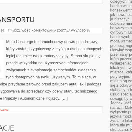
odległych in
bardzo wiele
konsekwentni
jak nowe tec
ją niszczyć.
ANSPORTU
odbierze mn
bo wszystko
PRZYSZŁOŚĆ
026
MOŻLIWOŚĆ KOMENTOWANIA
ZOSTAŁA WYŁĄCZONA
cyfrowym lu
TRANSPORTU
handlowych. 
mogą wzmacn
Moto Concierge to samochodowy serwis poradnikowy,
promocji reg
który został przygotowany z myślą o osobach chcących
ułatwiać wsp
przemiany po
lepiej rozumieć rynek motoryzacyjny. Strona skupia się
która pozwa
przede wszystkim na użytecznych informacjach
wydarzeniac
lokalnych t
związanych z eksploatacją samochodów, zwłaszcza
miejsca, któ
peryferyjne.
tych dostępnych na rynku używanym. To miejsce, w
miasta są w
edzę przydatne zarówno przed zakupem auta, jak i podczas
się z odpływ
słabnącym h
zygotowania do sprzedaży czy oceny stanu technicznego
usług specja
e Pojazdy i Autonomiczne Pojazdy. […]
odwagi, by w
Jednak właśn
narracji. Ma
ICZNE
wyłącznie p
języka możli
życia, o lok
która nie mu
ACJE
skuteczna. P