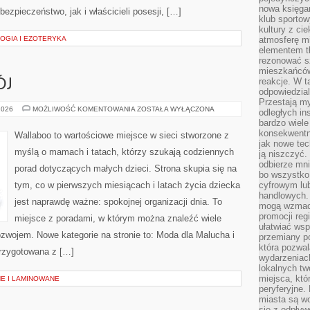
nowa księgar
ezpieczeństwo, jak i właścicieli posesji, […]
klub sportow
kultury z ci
LOGIA I EZOTERYKA
atmosferę m
elementem t
rezonować sz
mieszkańców
reakcje. W t
ÓJ
odpowiedzial
Przestają m
ZABAWA
2026
MOŻLIWOŚĆ KOMENTOWANIA
ZOSTAŁA WYŁĄCZONA
odległych in
I
bardzo wiele
ROZWÓJ
konsekwentni
Wallaboo to wartościowe miejsce w sieci stworzone z
jak nowe tec
myślą o mamach i tatach, którzy szukają codziennych
ją niszczyć.
odbierze mn
porad dotyczących małych dzieci. Strona skupia się na
bo wszystko
tym, co w pierwszych miesiącach i latach życia dziecka
cyfrowym lu
handlowych. 
jest naprawdę ważne: spokojnej organizacji dnia. To
mogą wzmacn
promocji reg
miejsce z poradami, w którym można znaleźć wiele
ułatwiać wsp
zwojem. Nowe kategorie na stronie to: Moda dla Malucha i
przemiany po
która pozwa
przygotowana z […]
wydarzeniac
lokalnych t
miejsca, któ
E I LAMINOWANE
peryferyjne.
miasta są w
się z odpływ