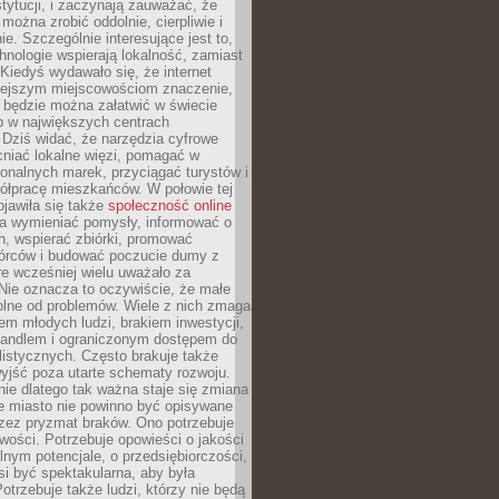
stytucji, i zaczynają zauważać, że
 można zrobić oddolnie, cierpliwie i
e. Szczególnie interesujące jest to,
hnologie wspierają lokalność, zamiast
 Kiedyś wydawało się, że internet
iejszym miejscowościom znaczenie,
 będzie można załatwić w świecie
b w największych centrach
Dziś widać, że narzędzia cyfrowe
iać lokalne więzi, pomagać w
ionalnych marek, przyciągać turystów i
ółpracę mieszkańców. W połowie tej
jawiła się także
społeczność online
la wymieniać pomysły, informować o
h, wspierać zbiórki, promować
wórców i budować poczucie dumy z
re wcześniej wielu uważało za
 Nie oznacza to oczywiście, że małe
olne od problemów. Wiele z nich zmaga
em młodych ludzi, brakiem inwestycji,
andlem i ograniczonym dostępem do
listycznych. Często brakuje także
yjść poza utarte schematy rozwoju.
ie dlatego tak ważna staje się zmiana
łe miasto nie powinno być opisywane
rzez pryzmat braków. Ono potrzebuje
wości. Potrzebuje opowieści o jakości
alnym potencjale, o przedsiębiorczości,
si być spektakularna, aby była
otrzebuje także ludzi, którzy nie będą