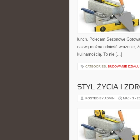
lunch. Polecam Sezonowe Gotowani
nazwą można odnieść wrażenie, że
kulinarnością. To nie […]
CATEGORIES:
BUDOWANIE DZIAŁU
STYL ŻYCIA I ZD
POSTED BY ADMIN
MAJ - 3 - 2