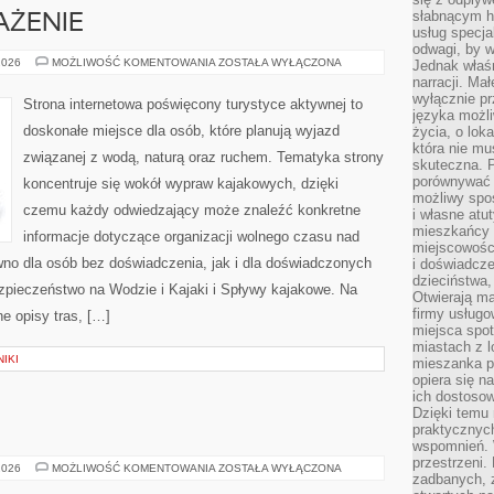
słabnącym h
AŻENIE
usług specja
odwagi, by w
SPRZĘT
2026
MOŻLIWOŚĆ KOMENTOWANIA
ZOSTAŁA WYŁĄCZONA
Jednak właśn
I
narracji. Ma
WYPOSAŻENIE
wyłącznie p
Strona internetowa poświęcony turystyce aktywnej to
języka możli
doskonałe miejsce dla osób, które planują wyjazd
życia, o lok
która nie mu
związanej z wodą, naturą oraz ruchem. Tematyka strony
skuteczna. P
porównywać 
koncentruje się wokół wypraw kajakowych, dzięki
możliwy spos
czemu każdy odwiedzający może znaleźć konkretne
i własne atu
mieszkańcy 
informacje dotyczące organizacji wolnego czasu nad
miejscowośc
wno dla osób bez doświadczenia, jak i dla doświadczonych
i doświadcze
dzieciństwa,
pieczeństwo na Wodzie i Kajaki i Spływy kajakowe. Na
Otwierają ma
firmy usługo
e opisy tras, […]
miejsca spo
miastach z 
IKI
mieszanka po
opiera się n
ich dostosow
Dzięki temu 
E
praktycznyc
wspomnień. 
przestrzeni
TESTY
2026
MOŻLIWOŚĆ KOMENTOWANIA
ZOSTAŁA WYŁĄCZONA
zadbanych, z
I
RECENZJE