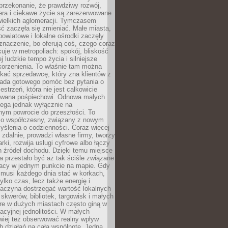
przekonanie, że prawdziwy rozwój,
era i ciekawe życie są zarezerwowane
wielkich aglomeracji. Tymczasem
ć zaczęła się zmieniać. Małe miasta,
owiatowe i lokalne ośrodki zaczęły
naczenie, bo oferują coś, czego coraz
kuje w metropoliach: spokój, bliskość
ej ludzkie tempo życia i silniejsze
korzenienia. To właśnie tam można
kać sprzedawcę, który zna klientów z
siada gotowego pomóc bez pytania o
estrzeń, która nie jest całkowicie
wana pośpiechowi. Odnowa małych
lega jednak wyłącznie na
nym powrocie do przeszłości. To
zo współczesny, związany z nowym
ślenia o codzienności. Coraz więcej
 zdalnie, prowadzi własne firmy, tworzy
rki, rozwija usługi cyfrowe albo łączy
h źródeł dochodu. Dzięki temu miejsce
 przestało być aż tak ściśle związane
racy w jednym punkcie na mapie. Gdy
 musi każdego dnia stać w korkach,
tylko czas, lecz także energię i
aczyna dostrzegać wartość lokalnych
, skwerów, bibliotek, targowisk i małych
óre w dużych miastach często giną w
racyjnej jednolitości. W małych
wiej też obserwować realny wpływ
 działań na całą wspólnotę. Jedna