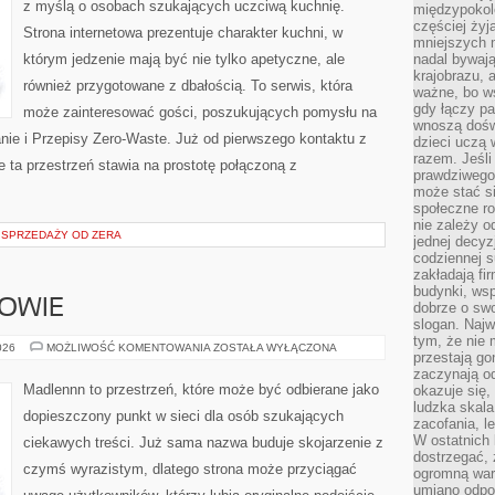
z myślą o osobach szukających uczciwą kuchnię.
międzypokol
częściej żyj
Strona internetowa prezentuje charakter kuchni, w
mniejszych 
którym jedzenie mają być nie tylko apetyczne, ale
nadal bywają
krajobrazu, 
również przygotowane z dbałością. To serwis, która
ważne, bo ws
gdy łączy pa
może zainteresować gości, poszukujących pomysłu na
wnoszą dośw
e i Przepisy Zero-Waste. Już od pierwszego kontaktu z
dzieci uczą 
razem. Jeśli
 ta przestrzeń stawia na prostotę połączoną z
prawdziwego 
może stać s
społeczne r
nie zależy o
 SPRZEDAŻY OD ZERA
jednej decyz
codziennej s
zakładają fi
budynki, wsp
ROWIE
dobrze o sw
slogan. Najw
tym, że nie
STYL
026
MOŻLIWOŚĆ KOMENTOWANIA
ZOSTAŁA WYŁĄCZONA
przestają g
ŻYCIA
I
zaczynają o
ZDROWIE
Madlennn to przestrzeń, które może być odbierane jako
okazuje się,
ludzka skala
dopieszczony punkt w sieci dla osób szukających
zacofania, l
W ostatnich 
ciekawych treści. Już sama nazwa buduje skojarzenie z
dostrzegać,
czymś wyrazistym, dlatego strona może przyciągać
ogromną wart
umiano odpo