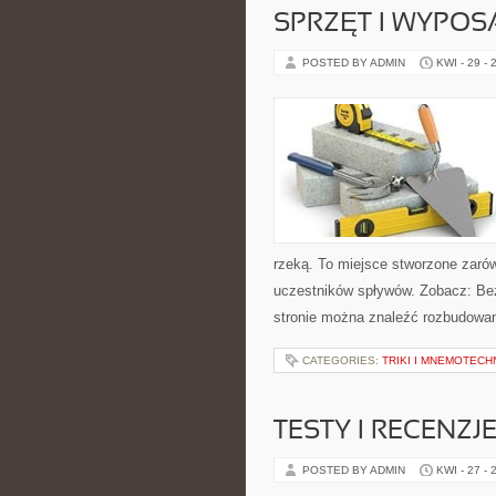
SPRZĘT I WYPOS
POSTED BY ADMIN
KWI - 29 - 
rzeką. To miejsce stworzone zaró
uczestników spływów. Zobacz: Bez
stronie można znaleźć rozbudowan
CATEGORIES:
TRIKI I MNEMOTECHN
TESTY I RECENZJ
POSTED BY ADMIN
KWI - 27 - 