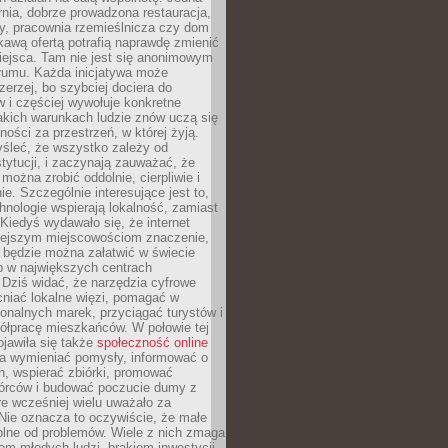
nia, dobrze prowadzona restauracja,
y, pracownia rzemieślnicza czy dom
ekawą ofertą potrafią naprawdę zmienić
iejsca. Tam nie jest się anonimowym
łumu. Każda inicjatywa może
erzej, bo szybciej dociera do
 i częściej wywołuje konkretne
akich warunkach ludzie znów uczą się
ności za przestrzeń, w której żyją.
yśleć, że wszystko zależy od
stytucji, i zaczynają zauważać, że
 można zrobić oddolnie, cierpliwie i
e. Szczególnie interesujące jest to,
hnologie wspierają lokalność, zamiast
 Kiedyś wydawało się, że internet
iejszym miejscowościom znaczenie,
 będzie można załatwić w świecie
b w największych centrach
Dziś widać, że narzędzia cyfrowe
iać lokalne więzi, pomagać w
ionalnych marek, przyciągać turystów i
ółpracę mieszkańców. W połowie tej
jawiła się także
społeczność online
la wymieniać pomysły, informować o
h, wspierać zbiórki, promować
wórców i budować poczucie dumy z
re wcześniej wielu uważało za
 Nie oznacza to oczywiście, że małe
olne od problemów. Wiele z nich zmaga
em młodych ludzi, brakiem inwestycji,