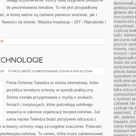
uwagę użytkowników, którzy lubią oryginalne podejście
dominowało 
do prezentowania tematów. To nie jest przypadkowy
ambitna kari
głównie dla 
rzeń, w której ważne są zarówno pierwsze wrażenie, jak i
rzeczywistoś
miasteczka p
 Nowości na stronie: Wiejska Inspiracja – DIY i Rękodzieło i
odzyskiwać z
częściej bra
ludzi, bardzi
poczucie za
CE
jeszcze spot
imienia, są
korzyść i prz
podporządko
ECHNOLOGIE
miast nie po
sentymental
NOWOCZESNE
proces bard
026
MOŻLIWOŚĆ KOMENTOWANIA
ZOSTAŁA WYŁĄCZONA
TECHNOLOGIE
sposobem my
osób pracuje
Firma Ochrona Twierdza to strona internetowa, które
niewielkie ma
kilka różnyc
przybliża tematyce ochrony w sposób praktyczny.
zamieszkania
Strona została przygotowana z myślą o osobach,
z rynkiem p
człowiek nie
firmach i instytucjach, które potrzebują solidnego
zyskuje nie 
wsparcia w zakresie organizacji bezpieczeństwa. Już
uważność. Z
ulic, parków
sama nazwa Twierdza budzi pozytywne odczucia z
kawiarni, kt
cieniu korpo
óre w branży ochrony mają szczególne znaczenie. Polecam:
miastach łat
Cyberbezpieczeństwa. To serwis, która może zainteresować
pojedynczych