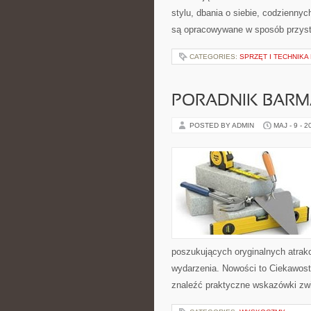
stylu, dbania o siebie, codzienn
są opracowywane w sposób przyst
CATEGORIES:
SPRZĘT I TECHNIKA
PORADNIK BAR
POSTED BY ADMIN
MAJ - 9 - 2
poszukujących oryginalnych atrak
wydarzenia. Nowości to Ciekawost
znaleźć praktyczne wskazówki zwi