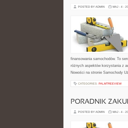
POSTED BY ADMIN
MAJ - 4 - 2
finansowania samochodów. To ser
różnych aspektów korzystania z a
Nowości na stronie Samochody U
CATEGORIES:
PALMTREEVIEW
PORADNIK ZAK
POSTED BY ADMIN
MAJ - 4 - 2