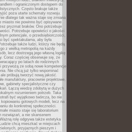
andlem i ograniczonym dostępem do
listycznych. Często brakuje także
yjść poza utarte schematy rozwoju.
ie dlatego tak ważna staje się zmiana
łe miasto nie powinno być opisywane
rzez pryzmat braków. Ono potrzebuje
wości. Potrzebuje opowieści o jakości
alnym potencjale, o przedsiębiorczości,
si być spektakularna, aby była
otrzebuje także ludzi, którzy nie będą
go z wielką metropolią na każdy
ób, lecz dostrzegą jego własną logikę
ty. Coraz częściej obserwuje się, że
wracający po latach do rodzinnych
i przywożą ze sobą nowe kompetencje
nia. Nie chcą już tylko wspominać
 ale próbują tworzyć nową jakość.
łe manufaktury, pracownie projektowe,
we, gabinety specjalistyczne czy
tkań. Łączą wiedzę zdobytą w dużych
lokalnym rozumieniem potrzeb. Taka
trafi być wyjątkowo twórcza, bo nie
a kopiowaniu gotowych modeli, lecz na
aniu do konkretnej społeczności.
małe miasto staje się laboratorium
h rozwiązań, a nie skansenem
Ważną rolę odgrywa także estetyka
. Ludzie chcą mieszkać w miejscach
ielonych, przyjaznych pieszym i