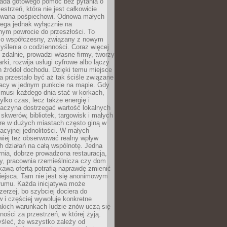
siada gotowego pomóc bez pytania o
estrzeń, która nie jest całkowicie
wana pośpiechowi. Odnowa małych
lega jednak wyłącznie na
nym powrocie do przeszłości. To
zo współczesny, związany z nowym
ślenia o codzienności. Coraz więcej
 zdalnie, prowadzi własne firmy, tworzy
rki, rozwija usługi cyfrowe albo łączy
h źródeł dochodu. Dzięki temu miejsce
 przestało być aż tak ściśle związane
racy w jednym punkcie na mapie. Gdy
 musi każdego dnia stać w korkach,
tylko czas, lecz także energię i
aczyna dostrzegać wartość lokalnych
, skwerów, bibliotek, targowisk i małych
óre w dużych miastach często giną w
racyjnej jednolitości. W małych
wiej też obserwować realny wpływ
 działań na całą wspólnotę. Jedna
nia, dobrze prowadzona restauracja,
y, pracownia rzemieślnicza czy dom
ekawą ofertą potrafią naprawdę zmienić
iejsca. Tam nie jest się anonimowym
łumu. Każda inicjatywa może
erzej, bo szybciej dociera do
 i częściej wywołuje konkretne
akich warunkach ludzie znów uczą się
ności za przestrzeń, w której żyją.
yśleć, że wszystko zależy od