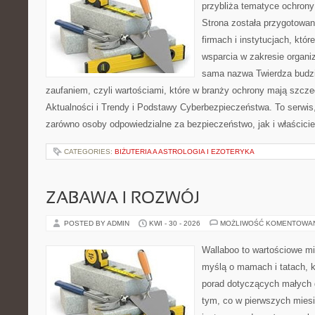
przybliża tematyce ochrony
Strona została przygotowa
firmach i instytucjach, któr
wsparcia w zakresie organi
sama nazwa Twierdza budzi
zaufaniem, czyli wartościami, które w branży ochrony mają szcz
Aktualności i Trendy i Podstawy Cyberbezpieczeństwa. To serwis
zarówno osoby odpowiedzialne za bezpieczeństwo, jak i właściciel
CATEGORIES:
BIŻUTERIA A ASTROLOGIA I EZOTERYKA
ZABAWA I ROZWÓJ
POSTED BY ADMIN
KWI - 30 - 2026
MOŻLIWOŚĆ KOMENTOWA
Wallaboo to wartościowe mi
myślą o mamach i tatach, 
porad dotyczących małych d
tym, co w pierwszych miesi