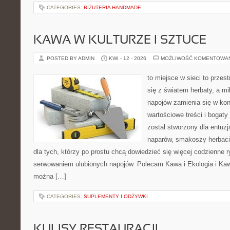
CATEGORIES:
BIŻUTERIA HANDMADE
KAWA W KULTURZE I SZTUCE
POSTED BY ADMIN
KWI - 12 - 2026
MOŻLIWOŚĆ KOMENTOWA
to miejsce w sieci to przes
się z światem herbaty, a m
napojów zamienia się w konk
wartościowe treści i bogaty
został stworzony dla entu
naparów, smakoszy herbaci
dla tych, którzy po prostu chcą dowiedzieć się więcej codzienne 
serwowaniem ulubionych napojów. Polecam Kawa i Ekologia i Ka
można […]
CATEGORIES:
SUPLEMENTY I ODŻYWKI
KULISY RESTAURACJI