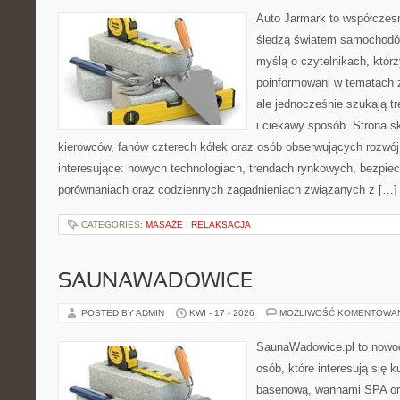
Auto Jarmark to współczesn
śledzą światem samochodów
myślą o czytelnikach, któr
poinformowani w tematach 
ale jednocześnie szukają t
i ciekawy sposób. Strona sk
kierowców, fanów czterech kółek oraz osób obserwujących rozwój
interesujące: nowych technologiach, trendach rynkowych, bezpiecz
porównaniach oraz codziennych zagadnieniach związanych z […]
CATEGORIES:
MASAŻE I RELAKSACJA
SAUNAWADOWICE
POSTED BY ADMIN
KWI - 17 - 2026
MOŻLIWOŚĆ KOMENTOWA
SaunaWadowice.pl to nowo
osób, które interesują się k
basenową, wannami SPA or