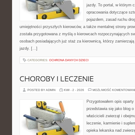
jazdy. To portal, w którym c
opracowania dotyczące szt
pojazdem, zasad ruchu dro
umiejętności przyszłych kierowców, a także mentalnej strony pro
została przygotowana z myślą o kierowcach rozpoczynających swo
osobach posiadających już staż za kierownicą, którzy zamierzają 
jazdy. […]
CATEGORIES:
OCHRONA DANYCH DZIECI
CHOROBY I LECZENIE
POSTED BY ADMIN
KWI - 2 - 2026
MOŻLIWOŚĆ KOMENTOWAN
Przygotowałem opis oparty 
przedstawia się jako blog o 
właścicieli zwierząt i obejm
leczenie, karmienie i suple
opieka lekarska nad zwierz