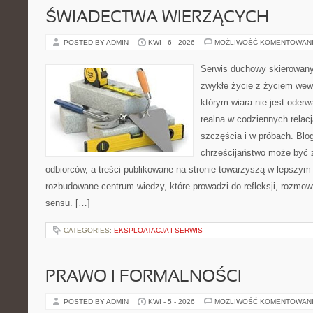
ŚWIADECTWA WIERZĄCYCH
POSTED BY ADMIN
KWI - 6 - 2026
MOŻLIWOŚĆ KOMENTOWAN
Serwis duchowy skierowany d
zwykłe życie z życiem wew
którym wiara nie jest oderw
realna w codziennych relacj
szczęścia i w próbach. Blo
chrześcijaństwo może być 
odbiorców, a treści publikowane na stronie towarzyszą w lepszym r
rozbudowane centrum wiedzy, które prowadzi do refleksji, rozmo
sensu. […]
CATEGORIES:
EKSPLOATACJA I SERWIS
PRAWO I FORMALNOŚCI
POSTED BY ADMIN
KWI - 5 - 2026
MOŻLIWOŚĆ KOMENTOWAN