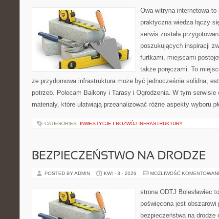
Owa witryna internetowa to
praktyczna wiedza łączy si
serwis została przygotowa
poszukujących inspiracji z
furtkami, miejscami postoj
także poręczami. To miejsce
że przydomowa infrastruktura może być jednocześnie solidna, es
potrzeb. Polecam Balkony i Tarasy i Ogrodzenia. W tym serwisie 
materiały, które ułatwiają przeanalizować różne aspekty wyboru pł
CATEGORIES:
INWESTYCJE I ROZWÓJ INFRASTRUKTURY
BEZPIECZEŃSTWO NA DRODZE
POSTED BY ADMIN
KWI - 3 - 2026
MOŻLIWOŚĆ KOMENTOWAN
strona ODTJ Bolesławiec to
poświęcona jest obszarowi
bezpieczeństwa na drodze 