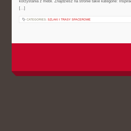
korzystania z mebli. Znajdziesz na stronie takie kategorie: Insp
[…]
CATEGORIES:
SZLAKI I TRASY SPACEROWE