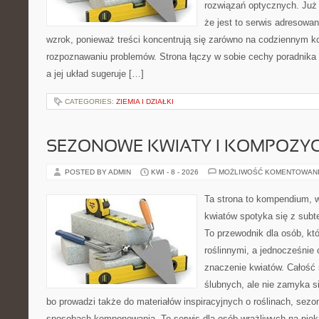
rozwiązań optycznych. Już 
że jest to serwis adresowa
wzrok, ponieważ treści koncentrują się zarówno na codziennym ko
rozpoznawaniu problemów. Strona łączy w sobie cechy poradnika 
a jej układ sugeruje […]
CATEGORIES:
ZIEMIA I DZIAŁKI
SEZONOWE KWIATY I KOMPOZYC
POSTED BY ADMIN
KWI - 8 - 2026
MOŻLIWOŚĆ KOMENTOWAN
Ta strona to kompendium, 
kwiatów spotyka się z subt
To przewodnik dla osób, któ
roślinnymi, a jednocześnie 
znaczenie kwiatów. Całość 
ślubnych, ale nie zamyka s
bo prowadzi także do materiałów inspiracyjnych o roślinach, sezon
sposobach komponowania. To serwis dla osób wrażliwych na piękno