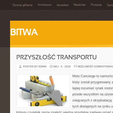
Archiwum
Nadmiar
Przepija
Strona główna
Jarosław
Spis
BITWA
PRZYSZŁOŚĆ TRANSPORTU
POSTED BY ADMIN
MAJ - 5 - 2026
MOŻLIWOŚĆ KOMENTOWAN
Moto Concierge to samocho
który został przygotowany
lepiej rozumieć rynek motor
przede wszystkim na użyte
związanych z eksploatacj
tych dostępnych na rynku 
którym czytelnik może znaleźć wiedzę przydatne zarówno przed 