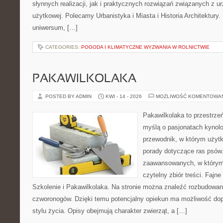
słynnych realizacji, jak i praktycznych rozwiązań związanych z u
użytkowej. Polecamy Urbanistyka i Miasta i Historia Architektury. N
uniwersum, […]
CATEGORIES:
POGODA I KLIMATYCZNE WYZWANIA W ROLNICTWIE
PAKAWILKOLAKA
POSTED BY ADMIN
KWI - 14 - 2026
MOŻLIWOŚĆ KOMENTOWA
Pakawilkolaka to przestrzeń
myślą o pasjonatach kynolo
przewodnik, w którym użytk
porady dotyczące ras psów.
zaawansowanych, w którym i
czytelny zbiór treści. Fajn
Szkolenie i Pakawilkolaka. Na stronie można znaleźć rozbudowan
czworonogów. Dzięki temu potencjalny opiekun ma możliwość d
stylu życia. Opisy obejmują charakter zwierząt, a […]