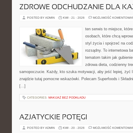
ZDROWE ODCHUDZANIE DLA K
POSTED BY ADMIN
KWI - 21 - 2026
MOŻLIWOŚĆ KOMENTOWA
ten serwis to miejsce, któr
osobach, które chcą wprowa
styl życia i spojrzeć na co
rozsądny. To internetowa 
tematom takim jak gubieni
zdrowa dieta, codzienny tre
samopoczucie. Każdy, kto szuka motywacji, aby jeść lepiej, żyć lż
znajdzie tutaj pomocne wskazówki. Polecam Superfoods i Składni
[…]
CATEGORIES:
MAKIJAŻ BEZ PODKŁADU
AZJATYCKIE POTĘGI
POSTED BY ADMIN
KWI - 20 - 2026
MOŻLIWOŚĆ KOMENTOWA