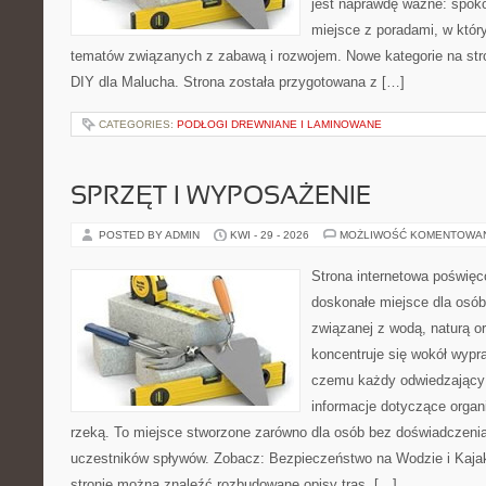
jest naprawdę ważne: spokoj
miejsce z poradami, w któ
tematów związanych z zabawą i rozwojem. Nowe kategorie na stro
DIY dla Malucha. Strona została przygotowana z […]
CATEGORIES:
PODŁOGI DREWNIANE I LAMINOWANE
SPRZĘT I WYPOSAŻENIE
POSTED BY ADMIN
KWI - 29 - 2026
MOŻLIWOŚĆ KOMENTOWA
Strona internetowa poświęc
doskonałe miejsce dla osób
związanej z wodą, naturą o
koncentruje się wokół wypr
czemu każdy odwiedzający
informacje dotyczące organ
rzeką. To miejsce stworzone zarówno dla osób bez doświadczenia
uczestników spływów. Zobacz: Bezpieczeństwo na Wodzie i Kajak
stronie można znaleźć rozbudowane opisy tras, […]