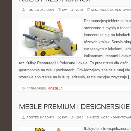
POSTED BY ADMIN
KWI - 11 - 2026
MOŻLIWOŚĆ KOMENTOWA
Restauracjaspichlerz.pl to 
stworzone z myślą o fanach
koncentruje się na lokalac
różnych krajów. Serwis sku
związanych z lokalami, jed
kulinarnymi, testami i cie
też Kulisy Restauracji i Polecane Lokale. To przestrzeń dla osób
gastronomię na wielu poziomach. Odwiedzający znajdzie tutaj nie t
szerokie spojrzenie na kulturę jedzenia, restauracyjne zwyczaje [
CATEGORIES:
MOBZILLA
MEBLE PREMIUM I DESIGNERSKIE
POSTED BY ADMIN
KWI - 10 - 2026
MOŻLIWOŚĆ KOMENTOWA
Italsystem to współczesna w