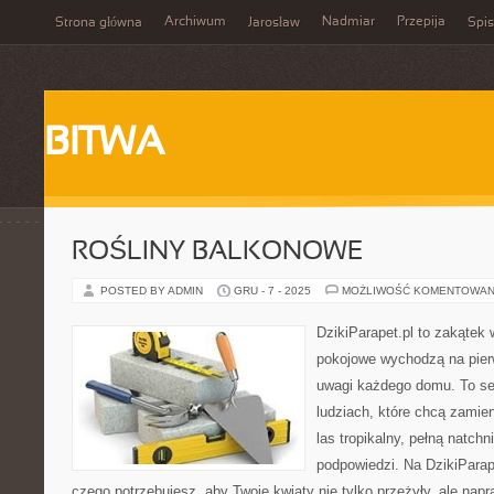
Archiwum
Nadmiar
Przepija
Strona główna
Jarosław
Spis
BITWA
ROŚLINY BALKONOWE
POSTED BY ADMIN
GRU - 7 - 2025
MOŻLIWOŚĆ KOMENTOWAN
DzikiParapet.pl to zakątek 
pokojowe wychodzą na pierw
uwagi każdego domu. To se
ludziach, które chcą zamie
las tropikalny, pełną natchn
podpowiedzi. Na DzikiParap
czego potrzebujesz, aby Twoje kwiaty nie tylko przeżyły, ale na