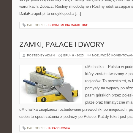
warunkach. Zobacz: Rośliny miododajne i Rośliny odstraszające s
DzikiParapet.pl to encyklopedia […]
CATEGORIES:
SOCIAL MEDIA MARKETING
ZAMKI, PAŁACE I DWORY
POSTED BY ADMIN
GRU - 6 - 2025
MOŻLIWOŚĆ KOMENTOWAN
uMichalika – Polska w podró
który został stworzony z pa
regionów. To przestrzeń, w
pomysły na wypady po różn
pasm górskich przez pojezi
plaże oraz klimatyczne mia
uMichalika znajdziesz rozbudowane przewodniki po miejscach, p
osobiste spostrzeżenia z podróży po Polsce. Każdy tekst jest pi
CATEGORIES:
KOSZYKÓWKA