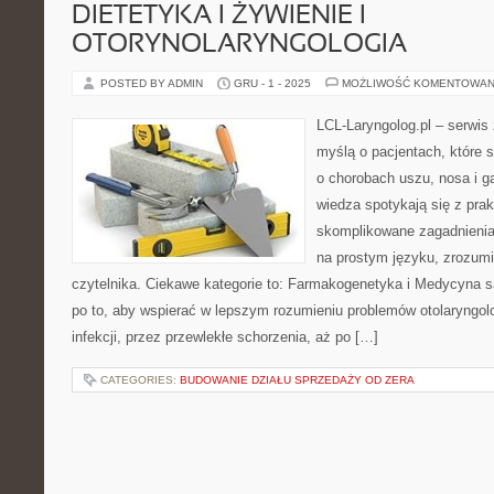
DIETETYKA I ŻYWIENIE I
OTORYNOLARYNGOLOGIA
POSTED BY ADMIN
GRU - 1 - 2025
MOŻLIWOŚĆ KOMENTOWAN
LCL-Laryngolog.pl – serwis
myślą o pacjentach, które 
o chorobach uszu, nosa i g
wiedza spotykają się z prak
skomplikowane zagadnieni
na prostym języku, zrozum
czytelnika. Ciekawe kategorie to: Farmakogenetyka i Medycyna s
po to, aby wspierać w lepszym rozumieniu problemów otolaryngo
infekcji, przez przewlekłe schorzenia, aż po […]
CATEGORIES:
BUDOWANIE DZIAŁU SPRZEDAŻY OD ZERA