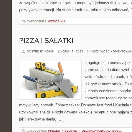
że wspólne eksplorowanie świata mogą być jednocześnie łatwe, 
pozytywnych emocji. Na stronie krok po kroku można odkrywać, 
CATEGORIES:
WET-OPINIA
PIZZA I SAŁATKI
POSTED BY ADMIN
GRU - 2 - 2025
MOŻLIWOŚĆ KOMENTOWAN
Izagotuje.pl to serwis z prz
zamiłowanie do domowych 
wskazówkami dla osób, któr
odkrywać nowe smaki. To wi
kuchnia codzienna spotyka s
sprawdzone receptury są pr
motywujący sposób. Zobacz także: Domowe fast food i Kuchnia fi
użytkownik znajdzie rozbudowaną kolekcję receptur, obejmującą 
jak i efektowne dania, […]
CATEGORIES:
PREZENTY ŚLUBNE I PODZIĘKOWANIA DLA GOŚCI