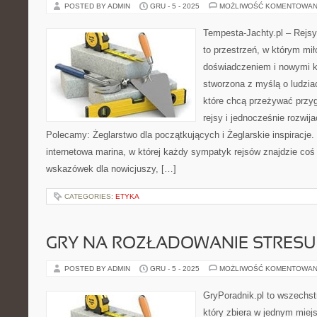
POSTED BY ADMIN
GRU - 5 - 2025
MOŻLIWOŚĆ KOMENTOWAN
Tempesta-Jachty.pl – Rejsy
to przestrzeń, w którym mi
doświadczeniem i nowymi k
stworzona z myślą o ludzia
które chcą przeżywać przy
rejsy i jednocześnie rozwij
Polecamy: Żeglarstwo dla początkujących i Żeglarskie inspiracje.
internetowa marina, w której każdy sympatyk rejsów znajdzie coś 
wskazówek dla nowicjuszy, […]
CATEGORIES:
ETYKA
GRY NA ROZŁADOWANIE STRESU
POSTED BY ADMIN
GRU - 5 - 2025
MOŻLIWOŚĆ KOMENTOWAN
GryPoradnik.pl to wszechs
który zbiera w jednym miejs