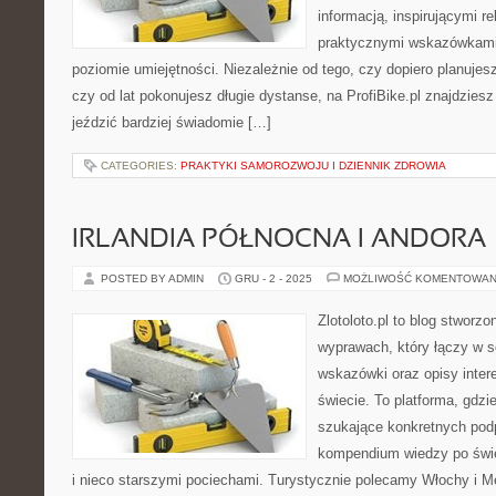
informacją, inspirującymi re
praktycznymi wskazówkami
poziomie umiejętności. Niezależnie od tego, czy dopiero planujes
czy od lat pokonujesz długie dystanse, na ProfiBike.pl znajdziesz
jeździć bardziej świadomie […]
CATEGORIES:
PRAKTYKI SAMOROZWOJU I DZIENNIK ZDROWIA
IRLANDIA PÓŁNOCNA I ANDORA
POSTED BY ADMIN
GRU - 2 - 2025
MOŻLIWOŚĆ KOMENTOWAN
Zlotoloto.pl to blog stworz
wyprawach, który łączy w s
wskazówki oraz opisy inter
świecie. To platforma, gdz
szukające konkretnych pod
kompendium wiedzy po świe
i nieco starszymi pociechami. Turystycznie polecamy Włochy i Me