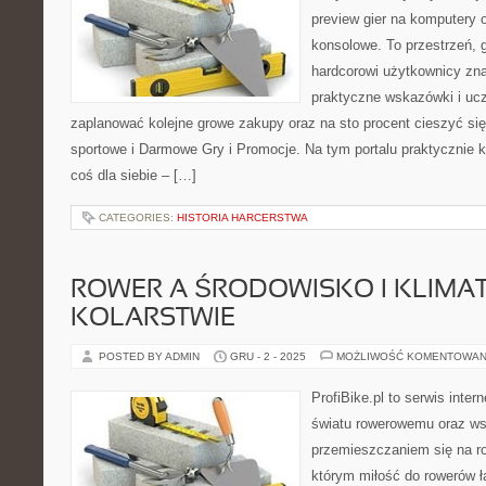
preview gier na komputery o
konsolowe. To przestrzeń, 
hardcorowi użytkownicy znaj
praktyczne wskazówki i ucz
zaplanować kolejne growe zakupy oraz na sto procent cieszyć si
sportowe i Darmowe Gry i Promocje. Na tym portalu praktycznie 
coś dla siebie – […]
CATEGORIES:
HISTORIA HARCERSTWA
ROWER A ŚRODOWISKO I KLIMAT 
KOLARSTWIE
POSTED BY ADMIN
GRU - 2 - 2025
MOŻLIWOŚĆ KOMENTOWAN
ProfiBike.pl to serwis inte
światu rowerowemu oraz ws
przemieszczaniem się na ro
którym miłość do rowerów łą