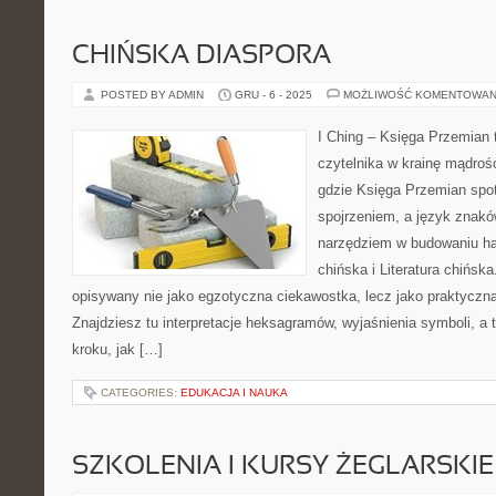
CHIŃSKA DIASPORA
POSTED BY ADMIN
GRU - 6 - 2025
MOŻLIWOŚĆ KOMENTOWAN
I Ching – Księga Przemian 
czytelnika w krainę mądroś
gdzie Księga Przemian spot
spojrzeniem, a język znakó
narzędziem w budowaniu har
chińska i Literatura chińska.
opisywany nie jako egzotyczna ciekawostka, lecz jako praktyczn
Znajdziesz tu interpretacje heksagramów, wyjaśnienia symboli, a t
kroku, jak […]
CATEGORIES:
EDUKACJA I NAUKA
SZKOLENIA I KURSY ŻEGLARSKIE