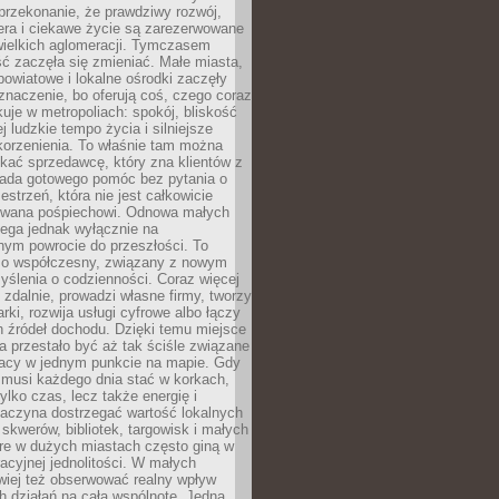
przekonanie, że prawdziwy rozwój,
era i ciekawe życie są zarezerwowane
wielkich aglomeracji. Tymczasem
ć zaczęła się zmieniać. Małe miasta,
owiatowe i lokalne ośrodki zaczęły
naczenie, bo oferują coś, czego coraz
kuje w metropoliach: spokój, bliskość
ej ludzkie tempo życia i silniejsze
korzenienia. To właśnie tam można
kać sprzedawcę, który zna klientów z
siada gotowego pomóc bez pytania o
estrzeń, która nie jest całkowicie
wana pośpiechowi. Odnowa małych
lega jednak wyłącznie na
nym powrocie do przeszłości. To
zo współczesny, związany z nowym
ślenia o codzienności. Coraz więcej
 zdalnie, prowadzi własne firmy, tworzy
rki, rozwija usługi cyfrowe albo łączy
h źródeł dochodu. Dzięki temu miejsce
 przestało być aż tak ściśle związane
racy w jednym punkcie na mapie. Gdy
 musi każdego dnia stać w korkach,
tylko czas, lecz także energię i
aczyna dostrzegać wartość lokalnych
, skwerów, bibliotek, targowisk i małych
óre w dużych miastach często giną w
racyjnej jednolitości. W małych
wiej też obserwować realny wpływ
 działań na całą wspólnotę. Jedna