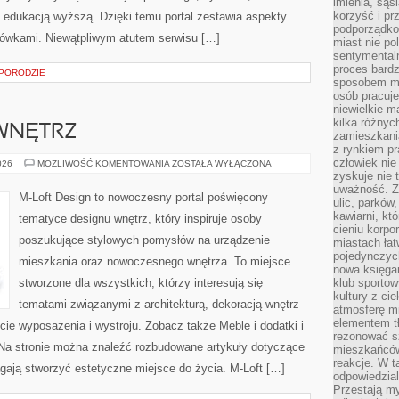
imienia, są
korzyść i prz
raz edukacją wyższą. Dzięki temu portal zestawia aspekty
podporządko
ówkami. Niewątpliwym atutem serwisu […]
miast nie po
sentymental
proces bard
 PORODZIE
sposobem my
osób pracuje
niewielkie ma
kilka różnyc
WNĘTRZ
zamieszkania
z rynkiem p
człowiek nie
METAMORFOZY
026
MOŻLIWOŚĆ KOMENTOWANIA
ZOSTAŁA WYŁĄCZONA
WNĘTRZ
zyskuje nie 
uważność. Z
M-Loft Design to nowoczesny portal poświęcony
ulic, parków
kawiarni, kt
tematyce designu wnętrz, który inspiruje osoby
cieniu korpo
poszukujące stylowych pomysłów na urządzenie
miastach łat
pojedynczych
mieszkania oraz nowoczesnego wnętrza. To miejsce
nowa księgar
stworzone dla wszystkich, którzy interesują się
klub sportow
kultury z ci
tematami związanymi z architekturą, dekoracją wnętrz
atmosferę m
elementem t
ie wyposażenia i wystroju. Zobacz także Meble i dodatki i
rezonować sz
. Na stronie można znaleźć rozbudowane artykuły dotyczące
mieszkańców
reakcje. W t
ają stworzyć estetyczne miejsce do życia. M-Loft […]
odpowiedzial
Przestają m