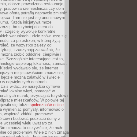
nia, dobrze prowadzona restauracja,
y, pracownia rzemieślnicza czy dom
ekawą ofertą potrafią naprawdę zmienić
iejsca. Tam nie jest się anonimowym
łumu. Każda inicjatywa może
erzej, bo szybciej dociera do
 i częściej wywołuje konkretne
akich warunkach ludzie znów uczą się
ności za przestrzeń, w której żyją.
yśleć, że wszystko zależy od
stytucji, i zaczynają zauważać, że
 można zrobić oddolnie, cierpliwie i
e. Szczególnie interesujące jest to,
hnologie wspierają lokalność, zamiast
 Kiedyś wydawało się, że internet
iejszym miejscowościom znaczenie,
 będzie można załatwić w świecie
b w największych centrach
Dziś widać, że narzędzia cyfrowe
iać lokalne więzi, pomagać w
ionalnych marek, przyciągać turystów i
ółpracę mieszkańców. W połowie tej
jawiła się także
społeczność online
la wymieniać pomysły, informować o
h, wspierać zbiórki, promować
wórców i budować poczucie dumy z
re wcześniej wielu uważało za
 Nie oznacza to oczywiście, że małe
olne od problemów. Wiele z nich zmaga
em młodych ludzi, brakiem inwestycji,