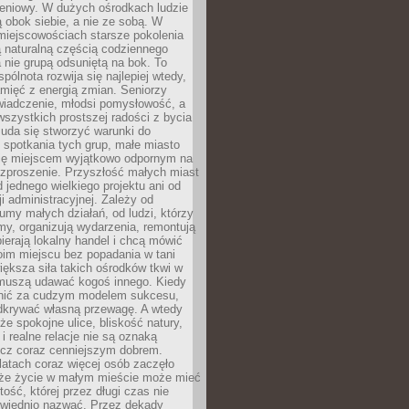
eniowy. W dużych ośrodkach ludzie
ą obok siebie, a nie ze sobą. W
miejscowościach starsze pokolenia
 naturalną częścią codziennego
a nie grupą odsuniętą na bok. To
pólnota rozwija się najlepiej wtedy,
mięć z energią zmian. Seniorzy
iadczenie, młodsi pomysłowość, a
wszystkich prostszej radości z bycia
 uda się stworzyć warunki do
spotkania tych grup, małe miasto
ię miejscem wyjątkowo odpornym na
ozproszenie. Przyszłość małych miast
d jednego wielkiego projektu ani od
ji administracyjnej. Zależy od
umy małych działań, od ludzi, którzy
rmy, organizują wydarzenia, remontują
ierają lokalny handel i chcą mówić
oim miejscu bez popadania w tani
iększa siła takich ośrodków tkwi w
 muszą udawać kogoś innego. Kiedy
onić za cudzym modelem sukcesu,
dkrywać własną przewagę. A wtedy
 że spokojne ulice, bliskość natury,
 i realne relacje nie są oznaką
ecz coraz cenniejszym dobrem.
latach coraz więcej osób zaczęło
 że życie w małym mieście może mieć
ość, której przez długi czas nie
wiednio nazwać. Przez dekady