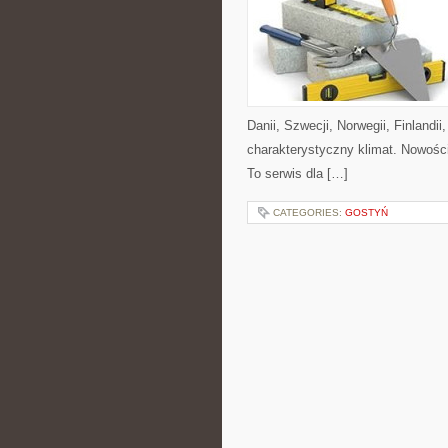
Danii, Szwecji, Norwegii, Finlandii
charakterystyczny klimat. Nowości
To serwis dla […]
CATEGORIES:
GOSTYŃ