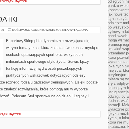
odległych in
 POCZĄTKUJĄCYCH
bardzo wiele
konsekwentni
jak nowe tec
ją niszczyć.
DATKI
odbierze mn
bo wszystko
AKCESORIA
026
MOŻLIWOŚĆ KOMENTOWANIA
ZOSTAŁA WYŁĄCZONA
cyfrowym lu
I
handlowych. 
DODATKI
mogą wzmacn
EsportowySklep.pl to dynamicznie rozwijająca się
promocji reg
witryna tematyczna, która została stworzona z myślą o
ułatwiać wsp
przemiany po
osobach uprawiających sport oraz wszystkich
która pozwa
miłośnikach sportowego stylu życia. Serwis łączy
wydarzeniac
lokalnych t
funkcję informacyjną dla osób poszukujących
miejsca, któ
peryferyjne.
praktycznych wskazówek dotyczących odzieży
miasta są w
kże różnego rodzaju gadżetów treningowych. Dzięki bogatej
się z odpływ
słabnącym h
że znaleźć rozwiązania, które pomogą mu w wyborze
usług specja
czeń. Polecam Styl sportowy na co dzień i Leginsy i
odwagi, by w
Jednak właśn
narracji. Ma
wyłącznie p
języka możli
CZĄTKUJĄCYCH
życia, o lok
która nie mu
skuteczna. P