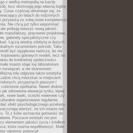
go z wielką metropolią na każdy
ób, lecz dostrzegą jego własną logikę
ty. Coraz częściej obserwuje się, że
wracający po latach do rodzinnych
i przywożą ze sobą nowe kompetencje
nia. Nie chcą już tylko wspominać
 ale próbują tworzyć nową jakość.
łe manufaktury, pracownie projektowe,
we, gabinety specjalistyczne czy
tkań. Łączą wiedzę zdobytą w dużych
lokalnym rozumieniem potrzeb. Taka
trafi być wyjątkowo twórcza, bo nie
a kopiowaniu gotowych modeli, lecz na
aniu do konkretnej społeczności.
małe miasto staje się laboratorium
h rozwiązań, a nie skansenem
Ważną rolę odgrywa także estetyka
. Ludzie chcą mieszkać w miejscach
ielonych, przyjaznych pieszym i
a codzienne spotkania. Nawet drobne
e jak odnowiona elewacja rynku, lepiej
rk, nowe ławki, ścieżki rowerowe czy
ulturalne organizowane regularnie,
ołać efekt psychologicznego przełomu.
aczynają wierzyć, że ich miasto nie
cu. To z kolei wzmacnia gotowość do
ałania. Poczucie estetyki nie jest
cz elementem jakości życia i źródłem
sca, które można współtworzyć. Małe
też ogromny potencjał