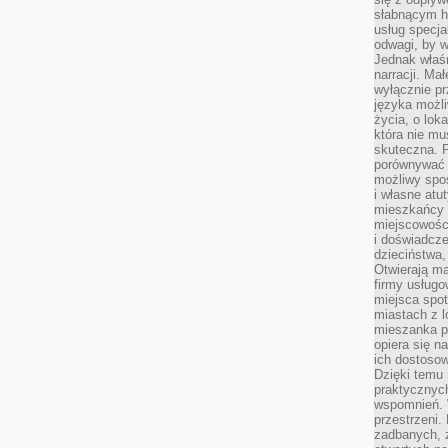
słabnącym h
usług specja
odwagi, by w
Jednak właśn
narracji. Ma
wyłącznie p
języka możli
życia, o lok
która nie mu
skuteczna. P
porównywać 
możliwy spos
i własne atu
mieszkańcy 
miejscowośc
i doświadcze
dzieciństwa,
Otwierają ma
firmy usługo
miejsca spo
miastach z 
mieszanka po
opiera się n
ich dostosow
Dzięki temu 
praktycznyc
wspomnień. 
przestrzeni
zadbanych, z