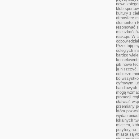
nowa księgar
klub sportow
kultury z ci
atmosferę m
elementem t
rezonować sz
mieszkańców
reakcje. W t
odpowiedzial
Przestają m
odległych in
bardzo wiele
konsekwentni
jak nowe tec
ją niszczyć.
odbierze mn
bo wszystko
cyfrowym lu
handlowych. 
mogą wzmacn
promocji reg
ułatwiać wsp
przemiany po
która pozwa
wydarzeniac
lokalnych t
miejsca, któ
peryferyjne.
miasta są w
się z odpływ