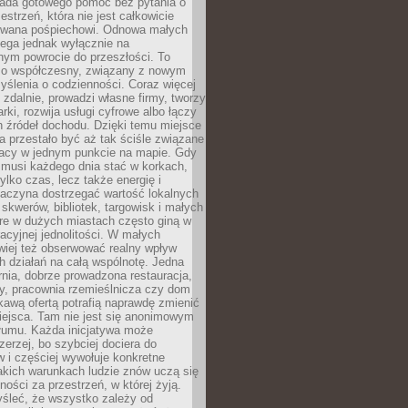
siada gotowego pomóc bez pytania o
estrzeń, która nie jest całkowicie
wana pośpiechowi. Odnowa małych
lega jednak wyłącznie na
nym powrocie do przeszłości. To
zo współczesny, związany z nowym
ślenia o codzienności. Coraz więcej
 zdalnie, prowadzi własne firmy, tworzy
rki, rozwija usługi cyfrowe albo łączy
h źródeł dochodu. Dzięki temu miejsce
 przestało być aż tak ściśle związane
racy w jednym punkcie na mapie. Gdy
 musi każdego dnia stać w korkach,
tylko czas, lecz także energię i
aczyna dostrzegać wartość lokalnych
, skwerów, bibliotek, targowisk i małych
óre w dużych miastach często giną w
racyjnej jednolitości. W małych
wiej też obserwować realny wpływ
 działań na całą wspólnotę. Jedna
nia, dobrze prowadzona restauracja,
y, pracownia rzemieślnicza czy dom
ekawą ofertą potrafią naprawdę zmienić
iejsca. Tam nie jest się anonimowym
łumu. Każda inicjatywa może
erzej, bo szybciej dociera do
 i częściej wywołuje konkretne
akich warunkach ludzie znów uczą się
ności za przestrzeń, w której żyją.
yśleć, że wszystko zależy od