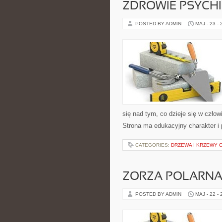
ZDROWIE PSYCH
POSTED BY ADMIN
MAJ - 23 -
się nad tym, co dzieje się w człow
Strona ma edukacyjny charakter i
CATEGORIES:
DRZEWA I KRZEWY
ZORZA POLARNA 
POSTED BY ADMIN
MAJ - 22 -