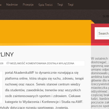
Nadmiar
Przepija
Tagi
Tagi
aw
Spis Treści
SUB
PLINY
W ostatnich 
dostrzegać,
SPORTY
026
MOŻLIWOŚĆ KOMENTOWANIA
ZOSTAŁA WYŁĄCZONA
ogromną wart
I
DYSCYPLINY
umiano odpo
portal AkademikaWF to dynamicznie rozwijająca się
dominowało 
ambitna kari
platforma online, która skupia się ruchu, zdrowiu, terapii
głównie dla 
rzeczywistoś
ruchowej oraz nauce. Serwis stanowi centrum wiedzy
miasteczka p
dla studentów, zawodników, trenerów oraz wszystkich
odzyskiwać z
częściej bra
osób zainteresowanych sportem i zdrowiem. Ciekawe
ludzi, bardzi
kategorie to Wydarzenia i Konferencje i Studia na AWF.
poczucie za
jeszcze spot
rtykuły dotyczące rozwoju sportowego, żywienia,