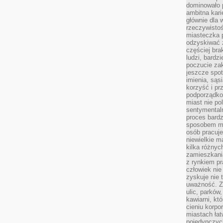
dominowało 
ambitna kari
głównie dla 
rzeczywistoś
miasteczka p
odzyskiwać z
częściej bra
ludzi, bardzi
poczucie za
jeszcze spot
imienia, są
korzyść i prz
podporządko
miast nie po
sentymental
proces bard
sposobem my
osób pracuje
niewielkie ma
kilka różnyc
zamieszkania
z rynkiem p
człowiek nie
zyskuje nie 
uważność. Z
ulic, parków
kawiarni, kt
cieniu korpo
miastach łat
pojedynczych