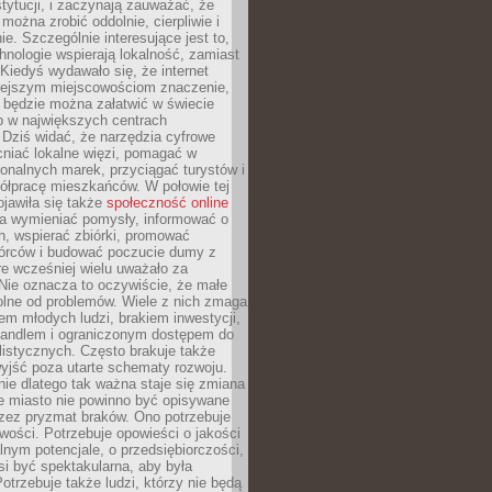
stytucji, i zaczynają zauważać, że
 można zrobić oddolnie, cierpliwie i
e. Szczególnie interesujące jest to,
hnologie wspierają lokalność, zamiast
 Kiedyś wydawało się, że internet
iejszym miejscowościom znaczenie,
 będzie można załatwić w świecie
b w największych centrach
Dziś widać, że narzędzia cyfrowe
iać lokalne więzi, pomagać w
ionalnych marek, przyciągać turystów i
ółpracę mieszkańców. W połowie tej
jawiła się także
społeczność online
la wymieniać pomysły, informować o
h, wspierać zbiórki, promować
wórców i budować poczucie dumy z
re wcześniej wielu uważało za
 Nie oznacza to oczywiście, że małe
olne od problemów. Wiele z nich zmaga
em młodych ludzi, brakiem inwestycji,
andlem i ograniczonym dostępem do
listycznych. Często brakuje także
yjść poza utarte schematy rozwoju.
ie dlatego tak ważna staje się zmiana
łe miasto nie powinno być opisywane
rzez pryzmat braków. Ono potrzebuje
wości. Potrzebuje opowieści o jakości
alnym potencjale, o przedsiębiorczości,
si być spektakularna, aby była
otrzebuje także ludzi, którzy nie będą