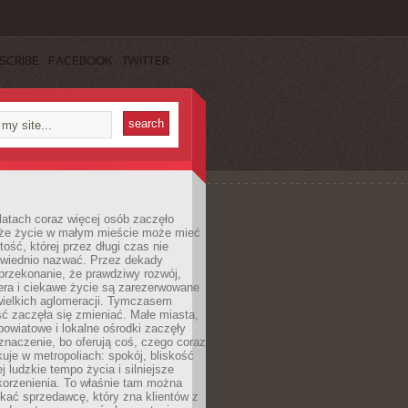
SCRIBE
FACEBOOK
TWITTER
latach coraz więcej osób zaczęło
 że życie w małym mieście może mieć
ość, której przez długi czas nie
wiednio nazwać. Przez dekady
przekonanie, że prawdziwy rozwój,
era i ciekawe życie są zarezerwowane
wielkich aglomeracji. Tymczasem
ć zaczęła się zmieniać. Małe miasta,
owiatowe i lokalne ośrodki zaczęły
naczenie, bo oferują coś, czego coraz
kuje w metropoliach: spokój, bliskość
ej ludzkie tempo życia i silniejsze
korzenienia. To właśnie tam można
kać sprzedawcę, który zna klientów z