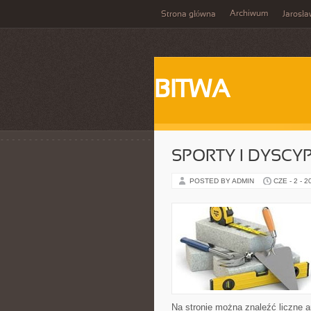
Archiwum
Strona główna
Jarosł
BITWA
SPORTY I DYSCY
POSTED BY ADMIN
CZE - 2 - 2
Na stronie można znaleźć liczne a