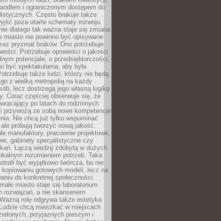
andlem i ograniczonym dostępem do
listycznych. Często brakuje także
yjść poza utarte schematy rozwoju.
ie dlatego tak ważna staje się zmiana
łe miasto nie powinno być opisywane
rzez pryzmat braków. Ono potrzebuje
wości. Potrzebuje opowieści o jakości
alnym potencjale, o przedsiębiorczości,
si być spektakularna, aby była
otrzebuje także ludzi, którzy nie będą
go z wielką metropolią na każdy
ób, lecz dostrzegą jego własną logikę
ty. Coraz częściej obserwuje się, że
wracający po latach do rodzinnych
i przywożą ze sobą nowe kompetencje
nia. Nie chcą już tylko wspominać
 ale próbują tworzyć nową jakość.
łe manufaktury, pracownie projektowe,
we, gabinety specjalistyczne czy
tkań. Łączą wiedzę zdobytą w dużych
lokalnym rozumieniem potrzeb. Taka
trafi być wyjątkowo twórcza, bo nie
a kopiowaniu gotowych modeli, lecz na
aniu do konkretnej społeczności.
małe miasto staje się laboratorium
h rozwiązań, a nie skansenem
Ważną rolę odgrywa także estetyka
. Ludzie chcą mieszkać w miejscach
ielonych, przyjaznych pieszym i