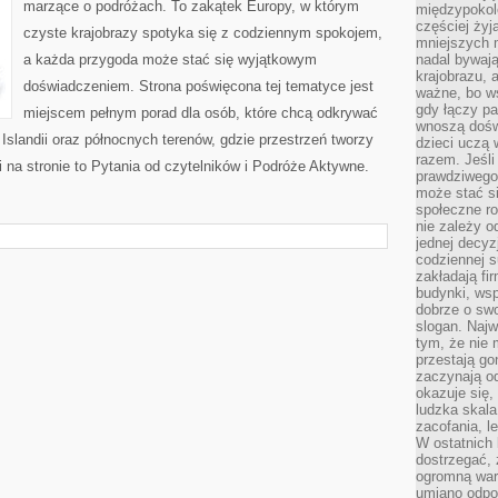
marzące o podróżach. To zakątek Europy, w którym
międzypokol
częściej żyj
czyste krajobrazy spotyka się z codziennym spokojem,
mniejszych 
a każda przygoda może stać się wyjątkowym
nadal bywają
krajobrazu, 
doświadczeniem. Strona poświęcona tej tematyce jest
ważne, bo ws
gdy łączy pa
miejscem pełnym porad dla osób, które chcą odkrywać
wnoszą dośw
, Islandii oraz północnych terenów, gdzie przestrzeń tworzy
dzieci uczą 
razem. Jeśli
 na stronie to Pytania od czytelników i Podróże Aktywne.
prawdziwego 
może stać s
społeczne r
nie zależy o
jednej decyz
codziennej s
zakładają fi
budynki, wsp
dobrze o sw
slogan. Najw
tym, że nie
przestają g
zaczynają o
okazuje się,
ludzka skala
zacofania, l
W ostatnich 
dostrzegać,
ogromną wart
umiano odpo