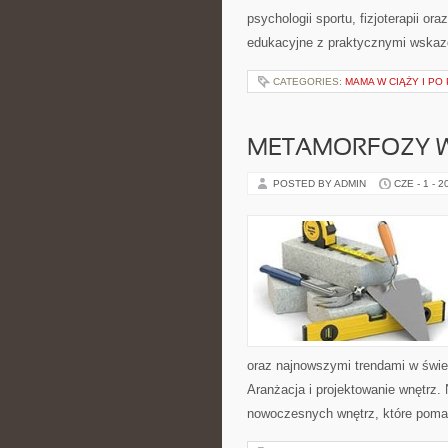
psychologii sportu, fizjoterapii o
edukacyjne z praktycznymi wskaz
CATEGORIES:
MAMA W CIĄŻY I PO
METAMORFOZY 
POSTED BY ADMIN
CZE - 1 - 2
oraz najnowszymi trendami w świec
Aranżacja i projektowanie wnętrz
nowoczesnych wnętrz, które pomag