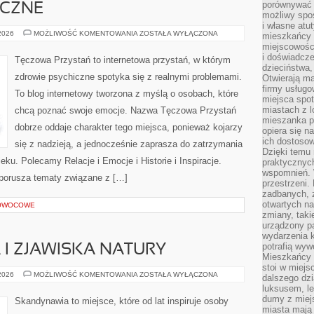
porównywać 
ICZNE
możliwy spos
i własne atu
ZDROWIE
 2026
MOŻLIWOŚĆ KOMENTOWANIA
ZOSTAŁA WYŁĄCZONA
mieszkańcy 
PSYCHICZNE
miejscowośc
i doświadcze
Tęczowa Przystań to internetowa przystań, w którym
dzieciństwa,
zdrowie psychiczne spotyka się z realnymi problemami.
Otwierają ma
firmy usługo
To blog internetowy tworzona z myślą o osobach, które
miejsca spo
miastach z 
chcą poznać swoje emocje. Nazwa Tęczowa Przystań
mieszanka po
dobrze oddaje charakter tego miejsca, ponieważ kojarzy
opiera się n
ich dostosow
się z nadzieją, a jednocześnie zaprasza do zatrzymania
Dzięki temu 
ieku. Polecamy Relacje i Emocje i Historie i Inspiracje.
praktycznyc
wspomnień. 
 porusza tematy związane z […]
przestrzeni
zadbanych, z
otwartych n
 OWOCOWE
zmiany, taki
urządzony pa
wydarzenia k
potrafią wyw
I ZJAWISKA NATURY
Mieszkańcy z
stoi w miejs
ZORZA
 2026
MOŻLIWOŚĆ KOMENTOWANIA
ZOSTAŁA WYŁĄCZONA
dalszego dzi
POLARNA
luksusem, le
I
ZJAWISKA
dumy z miej
Skandynawia to miejsce, które od lat inspiruje osoby
NATURY
miasta mają 