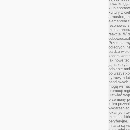
nowa księgar
klub sportow
kultury z ci
atmosferę m
elementem t
rezonować sz
mieszkańców
reakcje. W t
odpowiedzial
Przestają m
odległych in
bardzo wiele
konsekwentni
jak nowe tec
ją niszczyć.
odbierze mn
bo wszystko
cyfrowym lu
handlowych. 
mogą wzmacn
promocji reg
ułatwiać wsp
przemiany po
która pozwa
wydarzeniac
lokalnych t
miejsca, któ
peryferyjne.
miasta są w
się z odpływ