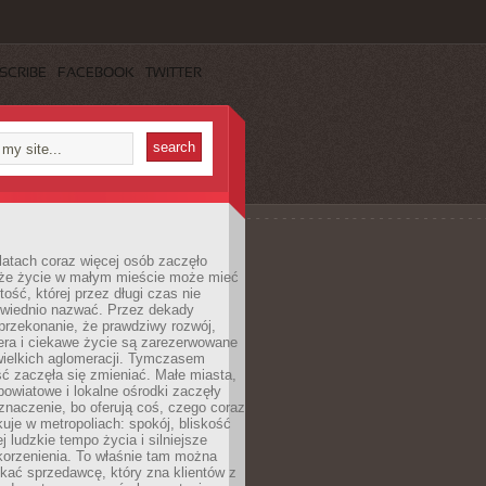
SCRIBE
FACEBOOK
TWITTER
latach coraz więcej osób zaczęło
 że życie w małym mieście może mieć
ość, której przez długi czas nie
wiednio nazwać. Przez dekady
przekonanie, że prawdziwy rozwój,
era i ciekawe życie są zarezerwowane
wielkich aglomeracji. Tymczasem
ć zaczęła się zmieniać. Małe miasta,
owiatowe i lokalne ośrodki zaczęły
naczenie, bo oferują coś, czego coraz
kuje w metropoliach: spokój, bliskość
ej ludzkie tempo życia i silniejsze
korzenienia. To właśnie tam można
kać sprzedawcę, który zna klientów z