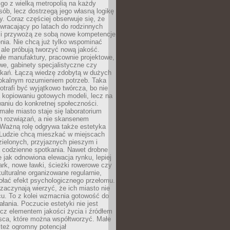
go z wielką metropolią na każdy
ób, lecz dostrzegą jego własną logikę
ty. Coraz częściej obserwuje się, że
wracający po latach do rodzinnych
i przywożą ze sobą nowe kompetencje
nia. Nie chcą już tylko wspominać
 ale próbują tworzyć nową jakość.
łe manufaktury, pracownie projektowe,
we, gabinety specjalistyczne czy
tkań. Łączą wiedzę zdobytą w dużych
lokalnym rozumieniem potrzeb. Taka
trafi być wyjątkowo twórcza, bo nie
a kopiowaniu gotowych modeli, lecz na
aniu do konkretnej społeczności.
małe miasto staje się laboratorium
h rozwiązań, a nie skansenem
Ważną rolę odgrywa także estetyka
. Ludzie chcą mieszkać w miejscach
ielonych, przyjaznych pieszym i
a codzienne spotkania. Nawet drobne
e jak odnowiona elewacja rynku, lepiej
rk, nowe ławki, ścieżki rowerowe czy
ulturalne organizowane regularnie,
ołać efekt psychologicznego przełomu.
aczynają wierzyć, że ich miasto nie
cu. To z kolei wzmacnia gotowość do
ałania. Poczucie estetyki nie jest
cz elementem jakości życia i źródłem
sca, które można współtworzyć. Małe
też ogromny potencjał