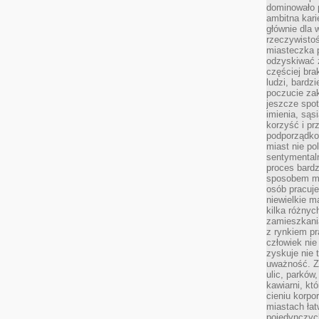
dominowało 
ambitna kari
głównie dla 
rzeczywistoś
miasteczka p
odzyskiwać z
częściej bra
ludzi, bardzi
poczucie za
jeszcze spot
imienia, są
korzyść i prz
podporządko
miast nie po
sentymental
proces bard
sposobem my
osób pracuje
niewielkie ma
kilka różnyc
zamieszkania
z rynkiem p
człowiek nie
zyskuje nie 
uważność. Z
ulic, parków
kawiarni, kt
cieniu korpo
miastach łat
pojedynczych