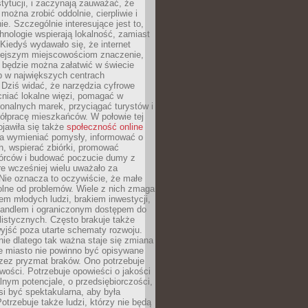
stytucji, i zaczynają zauważać, że
 można zrobić oddolnie, cierpliwie i
e. Szczególnie interesujące jest to,
hnologie wspierają lokalność, zamiast
 Kiedyś wydawało się, że internet
iejszym miejscowościom znaczenie,
 będzie można załatwić w świecie
b w największych centrach
Dziś widać, że narzędzia cyfrowe
iać lokalne więzi, pomagać w
ionalnych marek, przyciągać turystów i
ółpracę mieszkańców. W połowie tej
jawiła się także
społeczność online
la wymieniać pomysły, informować o
h, wspierać zbiórki, promować
wórców i budować poczucie dumy z
re wcześniej wielu uważało za
 Nie oznacza to oczywiście, że małe
olne od problemów. Wiele z nich zmaga
em młodych ludzi, brakiem inwestycji,
andlem i ograniczonym dostępem do
listycznych. Często brakuje także
yjść poza utarte schematy rozwoju.
ie dlatego tak ważna staje się zmiana
łe miasto nie powinno być opisywane
rzez pryzmat braków. Ono potrzebuje
wości. Potrzebuje opowieści o jakości
alnym potencjale, o przedsiębiorczości,
si być spektakularna, aby była
otrzebuje także ludzi, którzy nie będą