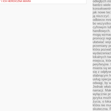
odległych in
 I ICH HEROICZNA WIARA
bardzo wiele
konsekwentni
jak nowe tec
ją niszczyć.
odbierze mn
bo wszystko
cyfrowym lu
handlowych. 
mogą wzmacn
promocji reg
ułatwiać wsp
przemiany po
która pozwa
wydarzeniac
lokalnych t
miejsca, któ
peryferyjne.
miasta są w
się z odpływ
słabnącym h
usług specja
odwagi, by w
Jednak właśn
narracji. Ma
wyłącznie p
języka możli
życia, o lok
która nie mu
skuteczna. P