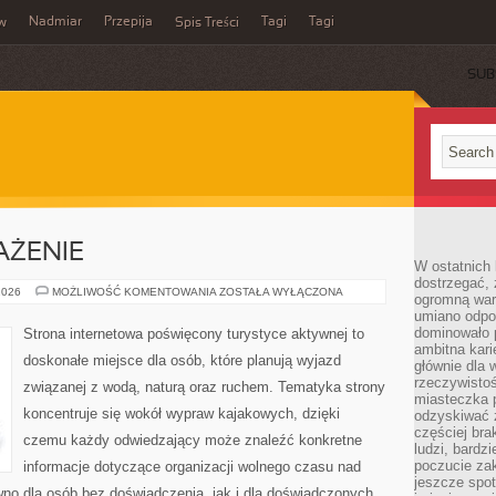
Nadmiar
Przepija
Tagi
Tagi
aw
Spis Treści
SUB
AŻENIE
W ostatnich 
dostrzegać,
SPRZĘT
2026
MOŻLIWOŚĆ KOMENTOWANIA
ZOSTAŁA WYŁĄCZONA
ogromną wart
I
umiano odpo
WYPOSAŻENIE
dominowało 
Strona internetowa poświęcony turystyce aktywnej to
ambitna kari
doskonałe miejsce dla osób, które planują wyjazd
głównie dla 
rzeczywistoś
związanej z wodą, naturą oraz ruchem. Tematyka strony
miasteczka p
koncentruje się wokół wypraw kajakowych, dzięki
odzyskiwać z
częściej bra
czemu każdy odwiedzający może znaleźć konkretne
ludzi, bardzi
poczucie za
informacje dotyczące organizacji wolnego czasu nad
jeszcze spot
wno dla osób bez doświadczenia, jak i dla doświadczonych