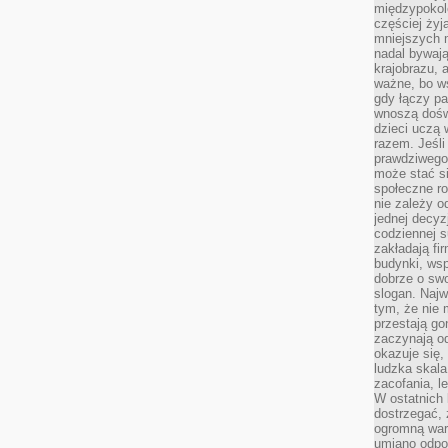
międzypokol
częściej żyj
mniejszych 
nadal bywają
krajobrazu, 
ważne, bo ws
gdy łączy pa
wnoszą dośw
dzieci uczą 
razem. Jeśli
prawdziwego 
może stać s
społeczne r
nie zależy o
jednej decyz
codziennej s
zakładają fi
budynki, wsp
dobrze o sw
slogan. Najw
tym, że nie
przestają g
zaczynają o
okazuje się,
ludzka skala
zacofania, l
W ostatnich 
dostrzegać,
ogromną wart
umiano odpo