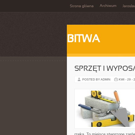
Archiwum
Strona główna
Jarosł
BITWA
SPRZĘT I WYPOS
POSTED BY ADMIN
KWI - 29 - 
rzeką. To miejsce stworzone zaró