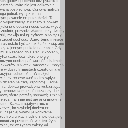
siada gotowego pomóc bez pytania o
estrzeń, która nie jest całkowicie
wana pośpiechowi. Odnowa małych
lega jednak wyłącznie na
nym powrocie do przeszłości. To
zo współczesny, związany z nowym
ślenia o codzienności. Coraz więcej
 zdalnie, prowadzi własne firmy, tworzy
rki, rozwija usługi cyfrowe albo łączy
h źródeł dochodu. Dzięki temu miejsce
 przestało być aż tak ściśle związane
racy w jednym punkcie na mapie. Gdy
 musi każdego dnia stać w korkach,
tylko czas, lecz także energię i
aczyna dostrzegać wartość lokalnych
, skwerów, bibliotek, targowisk i małych
óre w dużych miastach często giną w
racyjnej jednolitości. W małych
wiej też obserwować realny wpływ
 działań na całą wspólnotę. Jedna
nia, dobrze prowadzona restauracja,
y, pracownia rzemieślnicza czy dom
ekawą ofertą potrafią naprawdę zmienić
iejsca. Tam nie jest się anonimowym
łumu. Każda inicjatywa może
erzej, bo szybciej dociera do
 i częściej wywołuje konkretne
akich warunkach ludzie znów uczą się
ności za przestrzeń, w której żyją.
yśleć, że wszystko zależy od