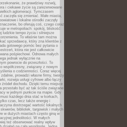
przekonanie, że prawdziwy rozwój,
era i ciekawe życie są zarezerwowane
wielkich aglomeracji. Tymczasem
ć zaczęła się zmieniać. Małe miasta,
owiatowe i lokalne ośrodki zaczęły
naczenie, bo oferują coś, czego coraz
kuje w metropoliach: spokój, bliskość
ej ludzkie tempo życia i silniejsze
korzenienia. To właśnie tam można
kać sprzedawcę, który zna klientów z
siada gotowego pomóc bez pytania o
estrzeń, która nie jest całkowicie
wana pośpiechowi. Odnowa małych
lega jednak wyłącznie na
nym powrocie do przeszłości. To
zo współczesny, związany z nowym
ślenia o codzienności. Coraz więcej
 zdalnie, prowadzi własne firmy, tworzy
rki, rozwija usługi cyfrowe albo łączy
h źródeł dochodu. Dzięki temu miejsce
 przestało być aż tak ściśle związane
racy w jednym punkcie na mapie. Gdy
 musi każdego dnia stać w korkach,
tylko czas, lecz także energię i
aczyna dostrzegać wartość lokalnych
, skwerów, bibliotek, targowisk i małych
óre w dużych miastach często giną w
racyjnej jednolitości. W małych
wiej też obserwować realny wpływ
 działań na całą wspólnotę. Jedna