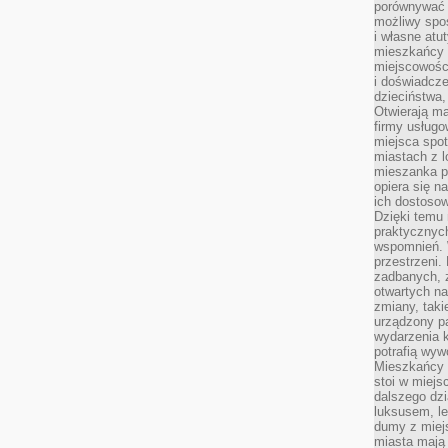
porównywać 
możliwy spos
i własne atu
mieszkańcy 
miejscowośc
i doświadcze
dzieciństwa,
Otwierają ma
firmy usługo
miejsca spo
miastach z 
mieszanka po
opiera się n
ich dostosow
Dzięki temu 
praktycznyc
wspomnień. 
przestrzeni
zadbanych, z
otwartych n
zmiany, taki
urządzony pa
wydarzenia k
potrafią wyw
Mieszkańcy z
stoi w miejs
dalszego dzi
luksusem, le
dumy z miej
miasta mają 