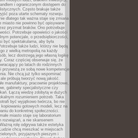
andlem i ograniczonym dostępem do
listycznych. Często brakuje także
yjść poza utarte schematy rozwoju.
ie dlatego tak ważna staje się zmiana
łe miasto nie powinno być opisywane
rzez pryzmat braków. Ono potrzebuje
wości. Potrzebuje opowieści o jakości
alnym potencjale, o przedsiębiorczości,
si być spektakularna, aby była
otrzebuje także ludzi, którzy nie będą
go z wielką metropolią na każdy
ób, lecz dostrzegą jego własną logikę
ty. Coraz częściej obserwuje się, że
wracający po latach do rodzinnych
i przywożą ze sobą nowe kompetencje
nia. Nie chcą już tylko wspominać
 ale próbują tworzyć nową jakość.
łe manufaktury, pracownie projektowe,
we, gabinety specjalistyczne czy
tkań. Łączą wiedzę zdobytą w dużych
lokalnym rozumieniem potrzeb. Taka
trafi być wyjątkowo twórcza, bo nie
a kopiowaniu gotowych modeli, lecz na
aniu do konkretnej społeczności.
małe miasto staje się laboratorium
h rozwiązań, a nie skansenem
Ważną rolę odgrywa także estetyka
. Ludzie chcą mieszkać w miejscach
ielonych, przyjaznych pieszym i