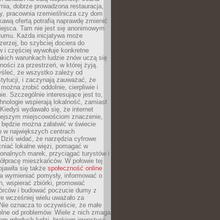
nia, dobrze prowadzona restauracja,
y, pracownia rzemieślnicza czy dom
ekawą ofertą potrafią naprawdę zmienić
iejsca. Tam nie jest się anonimowym
łumu. Każda inicjatywa może
erzej, bo szybciej dociera do
 i częściej wywołuje konkretne
akich warunkach ludzie znów uczą się
ności za przestrzeń, w której żyją.
yśleć, że wszystko zależy od
stytucji, i zaczynają zauważać, że
 można zrobić oddolnie, cierpliwie i
e. Szczególnie interesujące jest to,
hnologie wspierają lokalność, zamiast
 Kiedyś wydawało się, że internet
iejszym miejscowościom znaczenie,
 będzie można załatwić w świecie
b w największych centrach
Dziś widać, że narzędzia cyfrowe
iać lokalne więzi, pomagać w
ionalnych marek, przyciągać turystów i
ółpracę mieszkańców. W połowie tej
jawiła się także
społeczność online
la wymieniać pomysły, informować o
h, wspierać zbiórki, promować
wórców i budować poczucie dumy z
re wcześniej wielu uważało za
 Nie oznacza to oczywiście, że małe
olne od problemów. Wiele z nich zmaga
em młodych ludzi, brakiem inwestycji,