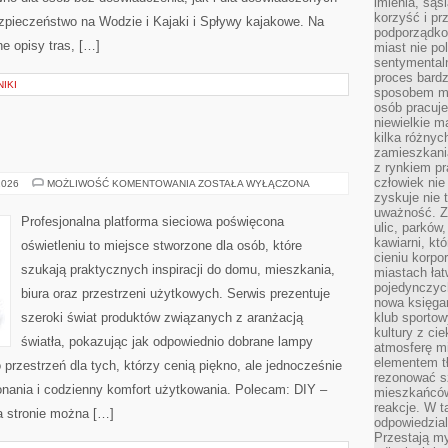
imienia, są
korzyść i prz
pieczeństwo na Wodzie i Kajaki i Spływy kajakowe. Na
podporządko
e opisy tras, […]
miast nie po
sentymental
proces bard
IKI
sposobem my
osób pracuje
niewielkie ma
kilka różnyc
E
zamieszkania
z rynkiem p
człowiek nie
TESTY
2026
MOŻLIWOŚĆ KOMENTOWANIA
ZOSTAŁA WYŁĄCZONA
I
zyskuje nie 
RECENZJE
uważność. Z
Profesjonalna platforma sieciowa poświęcona
ulic, parków
kawiarni, kt
oświetleniu to miejsce stworzone dla osób, które
cieniu korpo
szukają praktycznych inspiracji do domu, mieszkania,
miastach łat
pojedynczych
biura oraz przestrzeni użytkowych. Serwis prezentuje
nowa księgar
szeroki świat produktów związanych z aranżacją
klub sportow
kultury z ci
światła, pokazując jak odpowiednio dobrane lampy
atmosferę m
elementem t
 przestrzeń dla tych, którzy cenią piękno, ale jednocześnie
rezonować sz
nania i codzienny komfort użytkowania. Polecam: DIY –
mieszkańców
reakcje. W t
a stronie można […]
odpowiedzial
Przestają m