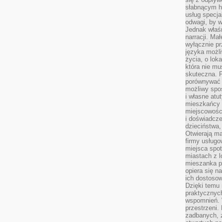
słabnącym h
usług specja
odwagi, by w
Jednak właśn
narracji. Ma
wyłącznie p
języka możli
życia, o lok
która nie mu
skuteczna. P
porównywać 
możliwy spos
i własne atu
mieszkańcy 
miejscowośc
i doświadcze
dzieciństwa,
Otwierają ma
firmy usługo
miejsca spo
miastach z 
mieszanka po
opiera się n
ich dostosow
Dzięki temu 
praktycznyc
wspomnień. 
przestrzeni
zadbanych, z