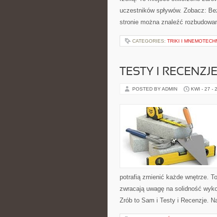
uczestników spływów. Zobacz: Bez
stronie można znaleźć rozbudowan
CATEGORIES:
TRIKI I MNEMOTECHN
TESTY I RECENZJ
POSTED BY ADMIN
KWI - 27 - 
potrafią zmienić każde wnętrze. To
zwracają uwagę na solidność wyko
Zrób to Sam i Testy i Recenzje. N