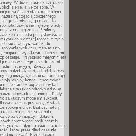
eniowy. W dużych ośrodkach ludzie
ą obok siebie, a nie ze sobą. W
miejscowościach starsze pokolenia
 naturalną częścią codziennego
a nie grupą odsuniętą na bok. To
pólnota rozwija się najlepiej wtedy,
mięć z energią zmian. Seniorzy
iadczenie, młodsi pomysłowość, a
wszystkich prostszej radości z bycia
 uda się stworzyć warunki do
spotkania tych grup, małe miasto
ię miejscem wyjątkowo odpornym na
ozproszenie. Przyszłość małych miast
d jednego wielkiego projektu ani od
ji administracyjnej. Zależy od
umy małych działań, od ludzi, którzy
rmy, organizują wydarzenia, remontują
ierają lokalny handel i chcą mówić
oim miejscu bez popadania w tani
iększa siła takich ośrodków tkwi w
 muszą udawać kogoś innego. Kiedy
onić za cudzym modelem sukcesu,
dkrywać własną przewagę. A wtedy
 że spokojne ulice, bliskość natury,
 i realne relacje nie są oznaką
ecz coraz cenniejszym dobrem.
latach coraz więcej osób zaczęło
 że życie w małym mieście może mieć
ość, której przez długi czas nie
wiednio nazwać. Przez dekady