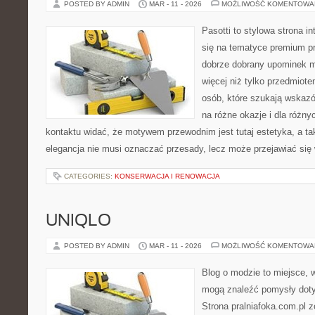
POSTED BY ADMIN
MAR - 11 - 2026
MOŻLIWOŚĆ KOMENTOWA
Pasotti to stylowa strona in
się na tematyce premium pr
dobrze dobrany upominek 
więcej niż tylko przedmiote
osób, które szukają wskazó
na różne okazje i dla różn
kontaktu widać, że motywem przewodnim jest tutaj estetyka, a ta
elegancja nie musi oznaczać przesady, lecz może przejawiać się 
CATEGORIES:
KONSERWACJA I RENOWACJA
UNIQLO
POSTED BY ADMIN
MAR - 11 - 2026
MOŻLIWOŚĆ KOMENTOWA
Blog o modzie to miejsce, w
mogą znaleźć pomysły dot
Strona pralniafoka.com.pl 