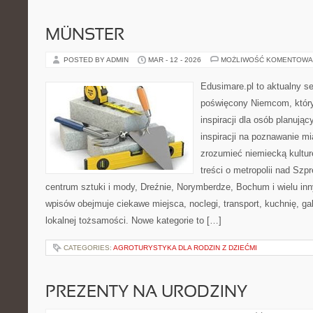
MÜNSTER
POSTED BY ADMIN
MAR - 12 - 2026
MOŻLIWOŚĆ KOMENTOWA
Edusimare.pl to aktualny s
poświęcony Niemcom, który
inspiracji dla osób planują
inspiracji na poznawanie mi
zrozumieć niemiecką kulturę
treści o metropolii nad Sz
centrum sztuki i mody, Dreźnie, Norymberdze, Bochum i wielu in
wpisów obejmuje ciekawe miejsca, noclegi, transport, kuchnię, gal
lokalnej tożsamości. Nowe kategorie to […]
CATEGORIES:
AGROTURYSTYKA DLA RODZIN Z DZIEĆMI
PREZENTY NA URODZINY