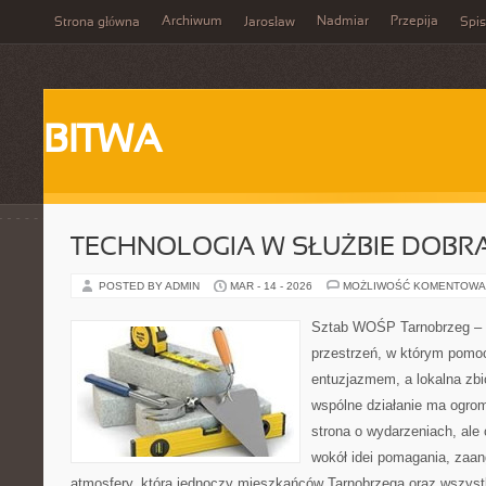
Archiwum
Nadmiar
Przepija
Strona główna
Jarosław
Spis
BITWA
TECHNOLOGIA W SŁUŻBIE DOBR
POSTED BY ADMIN
MAR - 14 - 2026
MOŻLIWOŚĆ KOMENTOWA
Sztab WOŚP Tarnobrzeg – G
przestrzeń, w którym pomoc
entuzjazmem, a lokalna zb
wspólne działanie ma ogromn
strona o wydarzeniach, ale
wokół idei pomagania, zaa
atmosfery, która jednoczy mieszkańców Tarnobrzega oraz wszystk