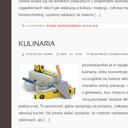
Strona skupia się na tematach związanych z programami wymiany
zagadnieniach takich jak edukacja a kultura i tradycje, cyfrowa tr
homeschooling, systemy edukacji na świecie […]
CATEGORIES:
RYNEK NIERUCHOMOŚCI W POLSCE
KULINARIA
POSTED BY ADMIN
MAR - 10 - 2026
MOŻLIWOŚĆ KOMENTOWA
pizzeriasaxofon.pl to wyjątk
kulinarny, który koncentruje
szczególnie na świecie wło
charakter strony pokazuje, ż
o gotowaniu, lecz miejsce s
chcą poznawać niuanse włos
praktycznej. To przestrzeń, gdzie spotykają się przepisy, ciekawo
włoskiej kuchni. Na stronie widać wyraźnie, że centrum zainteres
odsłonach, ale […]