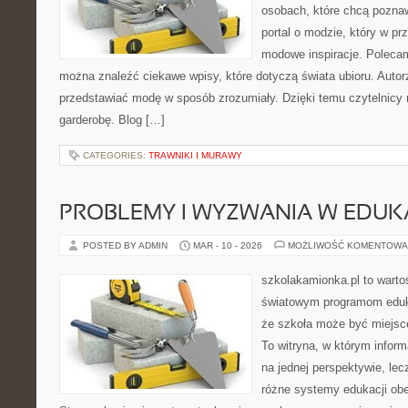
osobach, które chcą pozna
portal o modzie, który w p
modowe inspiracje. Polecam
można znaleźć ciekawe wpisy, które dotyczą świata ubioru. Autorzy
przedstawiać modę w sposób zrozumiały. Dzięki temu czytelnicy 
garderobę. Blog […]
CATEGORIES:
TRAWNIKI I MURAWY
PROBLEMY I WYZWANIA W EDUKA
POSTED BY ADMIN
MAR - 10 - 2026
MOŻLIWOŚĆ KOMENTOWA
szkolakamionka.pl to warto
światowym programom eduk
że szkoła może być miejsc
To witryna, w którym inform
na jednej perspektywie, lec
różne systemy edukacji ob