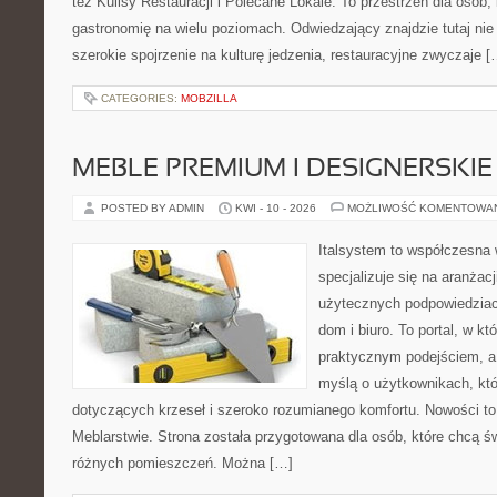
też Kulisy Restauracji i Polecane Lokale. To przestrzeń dla osób
gastronomię na wielu poziomach. Odwiedzający znajdzie tutaj nie t
szerokie spojrzenie na kulturę jedzenia, restauracyjne zwyczaje [
CATEGORIES:
MOBZILLA
MEBLE PREMIUM I DESIGNERSKIE
POSTED BY ADMIN
KWI - 10 - 2026
MOŻLIWOŚĆ KOMENTOWA
Italsystem to współczesna w
specjalizuje się na aranżac
użytecznych podpowiedziac
dom i biuro. To portal, w kt
praktycznym podejściem, a 
myślą o użytkownikach, kt
dotyczących krzeseł i szeroko rozumianego komfortu. Nowości to
Meblarstwie. Strona została przygotowana dla osób, które chcą 
różnych pomieszczeń. Można […]