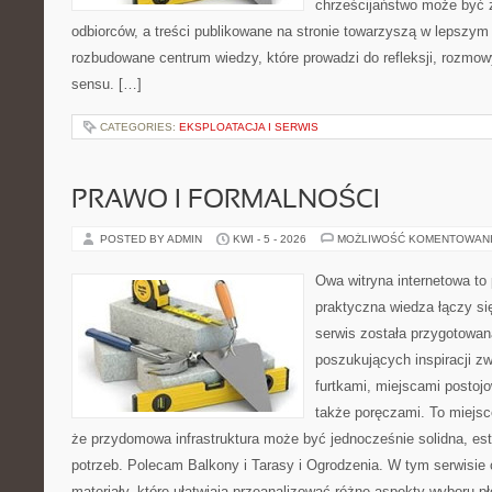
chrześcijaństwo może być 
odbiorców, a treści publikowane na stronie towarzyszą w lepszym r
rozbudowane centrum wiedzy, które prowadzi do refleksji, rozmo
sensu. […]
CATEGORIES:
EKSPLOATACJA I SERWIS
PRAWO I FORMALNOŚCI
POSTED BY ADMIN
KWI - 5 - 2026
MOŻLIWOŚĆ KOMENTOWAN
Owa witryna internetowa to
praktyczna wiedza łączy si
serwis została przygotowa
poszukujących inspiracji z
furtkami, miejscami postoj
także poręczami. To miejsce
że przydomowa infrastruktura może być jednocześnie solidna, es
potrzeb. Polecam Balkony i Tarasy i Ogrodzenia. W tym serwisie 
materiały, które ułatwiają przeanalizować różne aspekty wyboru pł