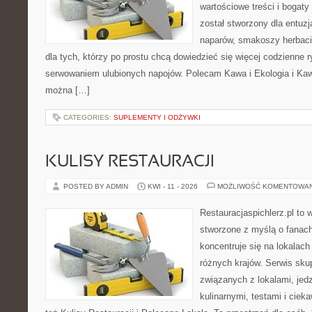
wartościowe treści i bogaty
został stworzony dla entu
naparów, smakoszy herbaci
dla tych, którzy po prostu chcą dowiedzieć się więcej codzienne 
serwowaniem ulubionych napojów. Polecam Kawa i Ekologia i Ka
można […]
CATEGORIES:
SUPLEMENTY I ODŻYWKI
KULISY RESTAURACJI
POSTED BY ADMIN
KWI - 11 - 2026
MOŻLIWOŚĆ KOMENTOWA
Restauracjaspichlerz.pl to 
stworzone z myślą o fanach
koncentruje się na lokalac
różnych krajów. Serwis sku
związanych z lokalami, jed
kulinarnymi, testami i cie