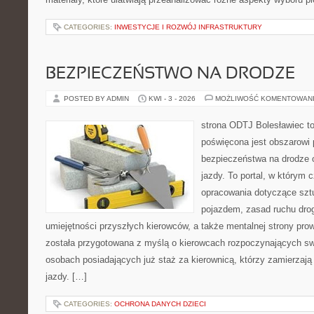
CATEGORIES:
INWESTYCJE I ROZWÓJ INFRASTRUKTURY
BEZPIECZEŃSTWO NA DRODZE
POSTED BY ADMIN
KWI - 3 - 2026
MOŻLIWOŚĆ KOMENTOWAN
strona ODTJ Bolesławiec to
poświęcona jest obszarowi
bezpieczeństwa na drodze 
jazdy. To portal, w którym c
opracowania dotyczące szt
pojazdem, zasad ruchu dro
umiejętności przyszłych kierowców, a także mentalnej strony pro
została przygotowana z myślą o kierowcach rozpoczynających swo
osobach posiadających już staż za kierownicą, którzy zamierzają 
jazdy. […]
CATEGORIES:
OCHRONA DANYCH DZIECI