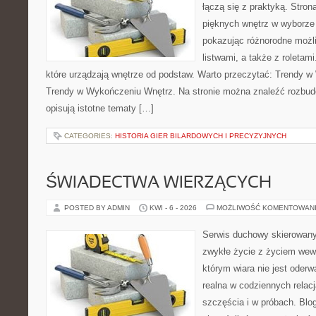
łączą się z praktyką. Stron
pięknych wnętrz w wyborze
pokazując różnorodne możl
listwami, a także z roletam
które urządzają wnętrze od podstaw. Warto przeczytać: Trendy w
Trendy w Wykończeniu Wnętrz. Na stronie można znaleźć rozbud
opisują istotne tematy […]
CATEGORIES:
HISTORIA GIER BILARDOWYCH I PRECYZYJNYCH
ŚWIADECTWA WIERZĄCYCH
POSTED BY ADMIN
KWI - 6 - 2026
MOŻLIWOŚĆ KOMENTOWAN
Serwis duchowy skierowany d
zwykłe życie z życiem wew
którym wiara nie jest oderw
realna w codziennych relacj
szczęścia i w próbach. Blo