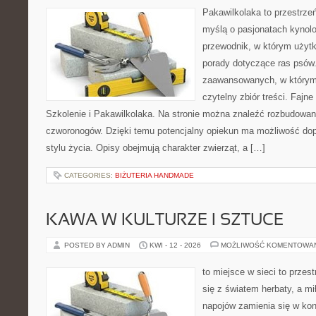
Pakawilkolaka to przestrzeń
myślą o pasjonatach kynolo
przewodnik, w którym użytk
porady dotyczące ras psów.
zaawansowanych, w którym i
czytelny zbiór treści. Fajn
Szkolenie i Pakawilkolaka. Na stronie można znaleźć rozbudowan
czworonogów. Dzięki temu potencjalny opiekun ma możliwość d
stylu życia. Opisy obejmują charakter zwierząt, a […]
CATEGORIES:
BIŻUTERIA HANDMADE
KAWA W KULTURZE I SZTUCE
POSTED BY ADMIN
KWI - 12 - 2026
MOŻLIWOŚĆ KOMENTOWA
to miejsce w sieci to przes
się z światem herbaty, a m
napojów zamienia się w konk