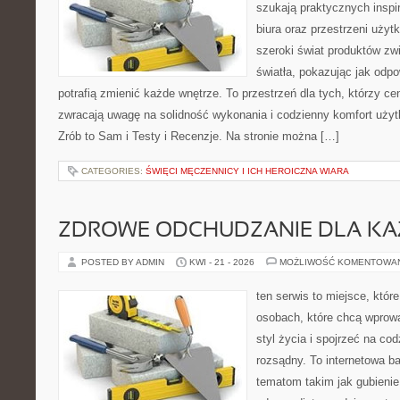
szukają praktycznych inspi
biura oraz przestrzeni użyt
szeroki świat produktów zw
światła, pokazując jak odp
potrafią zmienić każde wnętrze. To przestrzeń dla tych, którzy ce
zwracają uwagę na solidność wykonania i codzienny komfort uży
Zrób to Sam i Testy i Recenzje. Na stronie można […]
CATEGORIES:
ŚWIĘCI MĘCZENNICY I ICH HEROICZNA WIARA
ZDROWE ODCHUDZANIE DLA K
POSTED BY ADMIN
KWI - 21 - 2026
MOŻLIWOŚĆ KOMENTOWA
ten serwis to miejsce, któr
osobach, które chcą wprowa
styl życia i spojrzeć na co
rozsądny. To internetowa 
tematom takim jak gubieni