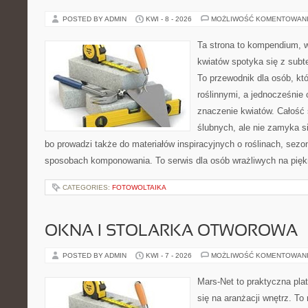
POSTED BY ADMIN
KWI - 8 - 2026
MOŻLIWOŚĆ KOMENTOWAN
Ta strona to kompendium, 
kwiatów spotyka się z subt
To przewodnik dla osób, któ
roślinnymi, a jednocześnie 
znaczenie kwiatów. Całość 
ślubnych, ale nie zamyka s
bo prowadzi także do materiałów inspiracyjnych o roślinach, sezon
sposobach komponowania. To serwis dla osób wrażliwych na piękno
CATEGORIES:
FOTOWOLTAIKA
OKNA I STOLARKA OTWOROWA
POSTED BY ADMIN
KWI - 7 - 2026
MOŻLIWOŚĆ KOMENTOWAN
Mars-Net to praktyczna plat
się na aranżacji wnętrz. To