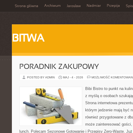
Archiwum
Nadmiar
Przepija
Strona główna
Jarosław
Spis
BITWA
PORADNIK ZAKUPOWY
POSTED BY ADMIN
MAJ - 4 - 2026
MOŻLIWOŚĆ KOMENTOWAN
Bibi Bistro to punkt na kuli
z myślą o osobach szukają
Strona internetowa prezentu
którym jedzenie mają być ni
również przygotowane z dbał
może zainteresować gości,
lunch. Polecam Sezonowe Gotowanie i Przepisy Zero-Waste. Już 