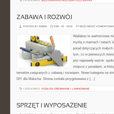
CATEGORIES:
BIŻUTERIA A ASTROLOGIA I EZOTERYKA
ZABAWA I ROZWÓJ
POSTED BY ADMIN
KWI - 30 - 2026
MOŻLIWOŚĆ KOMENTOWA
Wallaboo to wartościowe mi
myślą o mamach i tatach, 
porad dotyczących małych d
tym, co w pierwszych miesi
jest naprawdę ważne: spokoj
miejsce z poradami, w któ
tematów związanych z zabawą i rozwojem. Nowe kategorie na stro
DIY dla Malucha. Strona została przygotowana z […]
CATEGORIES:
PODŁOGI DREWNIANE I LAMINOWANE
SPRZĘT I WYPOSAŻENIE