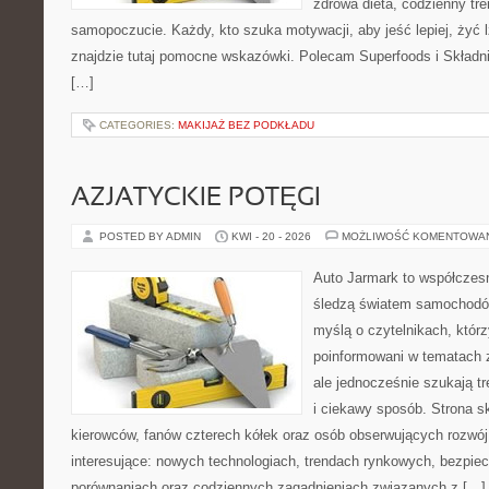
zdrowa dieta, codzienny tre
samopoczucie. Każdy, kto szuka motywacji, aby jeść lepiej, żyć lż
znajdzie tutaj pomocne wskazówki. Polecam Superfoods i Składni
[…]
CATEGORIES:
MAKIJAŻ BEZ PODKŁADU
AZJATYCKIE POTĘGI
POSTED BY ADMIN
KWI - 20 - 2026
MOŻLIWOŚĆ KOMENTOWA
Auto Jarmark to współczesn
śledzą światem samochodów
myślą o czytelnikach, któr
poinformowani w tematach 
ale jednocześnie szukają t
i ciekawy sposób. Strona sk
kierowców, fanów czterech kółek oraz osób obserwujących rozwój
interesujące: nowych technologiach, trendach rynkowych, bezpiecz
porównaniach oraz codziennych zagadnieniach związanych z […]