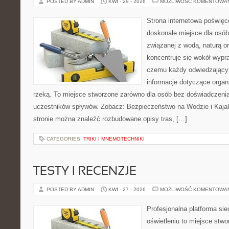
POSTED BY ADMIN
KWI - 29 - 2026
MOŻLIWOŚĆ KOMENTOWA
Strona internetowa poświęc
doskonałe miejsce dla osób
związanej z wodą, naturą o
koncentruje się wokół wypr
czemu każdy odwiedzający
informacje dotyczące organ
rzeką. To miejsce stworzone zarówno dla osób bez doświadczenia
uczestników spływów. Zobacz: Bezpieczeństwo na Wodzie i Kajak
stronie można znaleźć rozbudowane opisy tras, […]
CATEGORIES:
TRIKI I MNEMOTECHNIKI
TESTY I RECENZJE
POSTED BY ADMIN
KWI - 27 - 2026
MOŻLIWOŚĆ KOMENTOWA
Profesjonalna platforma si
oświetleniu to miejsce stwo