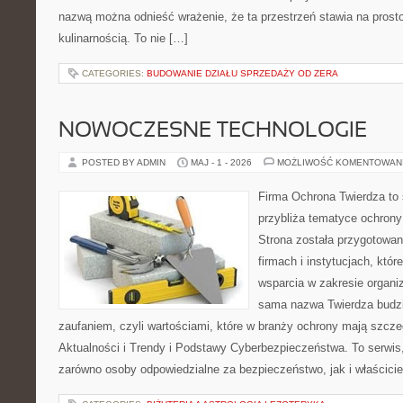
nazwą można odnieść wrażenie, że ta przestrzeń stawia na prost
kulinarnością. To nie […]
CATEGORIES:
BUDOWANIE DZIAŁU SPRZEDAŻY OD ZERA
NOWOCZESNE TECHNOLOGIE
POSTED BY ADMIN
MAJ - 1 - 2026
MOŻLIWOŚĆ KOMENTOWAN
Firma Ochrona Twierdza to s
przybliża tematyce ochrony
Strona została przygotowa
firmach i instytucjach, któr
wsparcia w zakresie organi
sama nazwa Twierdza budzi
zaufaniem, czyli wartościami, które w branży ochrony mają szcz
Aktualności i Trendy i Podstawy Cyberbezpieczeństwa. To serwis
zarówno osoby odpowiedzialne za bezpieczeństwo, jak i właściciel