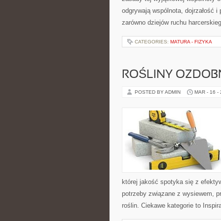
odgrywają wspólnota, dojrzałość i
zarówno dziejów ruchu harcerskie
CATEGORIES:
MATURA - FIZYKA
ROŚLINY OZDOB
POSTED BY ADMIN
MAR - 16 -
której jakość spotyka się z efekt
potrzeby związane z wysiewem, p
roślin. Ciekawe kategorie to Inspi