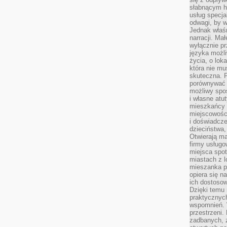
słabnącym h
usług specja
odwagi, by w
Jednak właśn
narracji. Ma
wyłącznie p
języka możli
życia, o lok
która nie mu
skuteczna. P
porównywać 
możliwy spos
i własne atu
mieszkańcy 
miejscowośc
i doświadcze
dzieciństwa,
Otwierają ma
firmy usługo
miejsca spo
miastach z 
mieszanka po
opiera się n
ich dostosow
Dzięki temu 
praktycznyc
wspomnień. 
przestrzeni
zadbanych, z