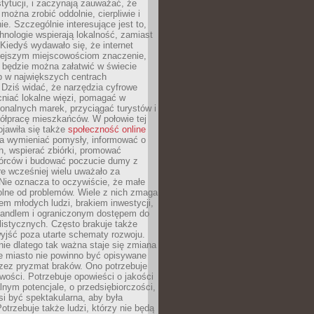
stytucji, i zaczynają zauważać, że
 można zrobić oddolnie, cierpliwie i
e. Szczególnie interesujące jest to,
hnologie wspierają lokalność, zamiast
 Kiedyś wydawało się, że internet
iejszym miejscowościom znaczenie,
 będzie można załatwić w świecie
b w największych centrach
Dziś widać, że narzędzia cyfrowe
iać lokalne więzi, pomagać w
ionalnych marek, przyciągać turystów i
ółpracę mieszkańców. W połowie tej
jawiła się także
społeczność online
la wymieniać pomysły, informować o
h, wspierać zbiórki, promować
wórców i budować poczucie dumy z
re wcześniej wielu uważało za
 Nie oznacza to oczywiście, że małe
olne od problemów. Wiele z nich zmaga
em młodych ludzi, brakiem inwestycji,
andlem i ograniczonym dostępem do
listycznych. Często brakuje także
yjść poza utarte schematy rozwoju.
ie dlatego tak ważna staje się zmiana
łe miasto nie powinno być opisywane
rzez pryzmat braków. Ono potrzebuje
wości. Potrzebuje opowieści o jakości
alnym potencjale, o przedsiębiorczości,
si być spektakularna, aby była
otrzebuje także ludzi, którzy nie będą