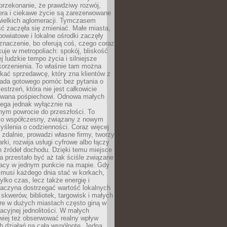
przekonanie, że prawdziwy rozwój,
era i ciekawe życie są zarezerwowane
wielkich aglomeracji. Tymczasem
ć zaczęła się zmieniać. Małe miasta,
owiatowe i lokalne ośrodki zaczęły
naczenie, bo oferują coś, czego coraz
kuje w metropoliach: spokój, bliskość
ej ludzkie tempo życia i silniejsze
korzenienia. To właśnie tam można
kać sprzedawcę, który zna klientów z
siada gotowego pomóc bez pytania o
estrzeń, która nie jest całkowicie
wana pośpiechowi. Odnowa małych
lega jednak wyłącznie na
nym powrocie do przeszłości. To
zo współczesny, związany z nowym
ślenia o codzienności. Coraz więcej
 zdalnie, prowadzi własne firmy, tworzy
rki, rozwija usługi cyfrowe albo łączy
h źródeł dochodu. Dzięki temu miejsce
 przestało być aż tak ściśle związane
racy w jednym punkcie na mapie. Gdy
 musi każdego dnia stać w korkach,
tylko czas, lecz także energię i
aczyna dostrzegać wartość lokalnych
, skwerów, bibliotek, targowisk i małych
óre w dużych miastach często giną w
racyjnej jednolitości. W małych
wiej też obserwować realny wpływ
 działań na całą wspólnotę. Jedna