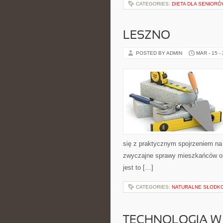
CATEGORIES:
DIETA DLA SENIORÓ
LESZNO
POSTED BY ADMIN
MAR - 15 -
się z praktycznym spojrzeniem na ż
zwyczajne sprawy mieszkańców ora
jest to […]
CATEGORIES:
NATURALNE SŁODK
TECHNOLOGIA W