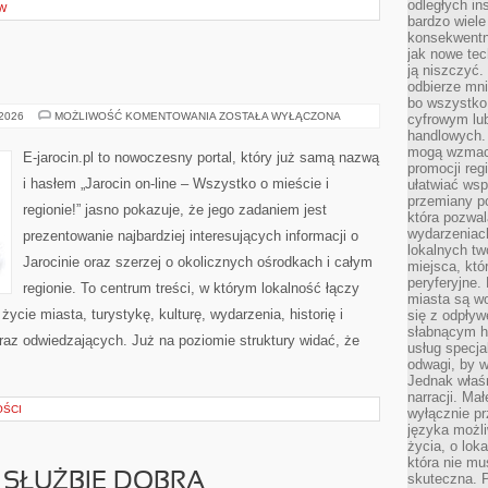
odległych in
W
bardzo wiele
konsekwentni
jak nowe tec
ją niszczyć.
odbierze mn
bo wszystko
LESZNO
 2026
MOŻLIWOŚĆ KOMENTOWANIA
ZOSTAŁA WYŁĄCZONA
cyfrowym lu
handlowych. 
mogą wzmacn
E-jarocin.pl to nowoczesny portal, który już samą nazwą
promocji reg
i hasłem „Jarocin on-line – Wszystko o mieście i
ułatwiać wsp
przemiany po
regionie!” jasno pokazuje, że jego zadaniem jest
która pozwa
wydarzeniac
prezentowanie najbardziej interesujących informacji o
lokalnych t
Jarocinie oraz szerzej o okolicznych ośrodkach i całym
miejsca, któ
peryferyjne.
regionie. To centrum treści, w którym lokalność łączy
miasta są w
ycie miasta, turystykę, kulturę, wydarzenia, historię i
się z odpływ
słabnącym h
z odwiedzających. Już na poziomie struktury widać, że
usług specja
odwagi, by w
Jednak właśn
narracji. Ma
OŚCI
wyłącznie p
języka możli
życia, o lok
która nie mu
 SŁUŻBIE DOBRA
skuteczna. P