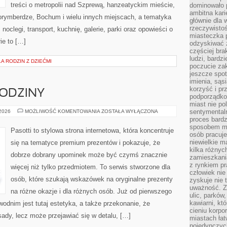
treści o metropolii nad Szprewą, hanzeatyckim mieście,
dominowało 
ambitna kari
Norymberdze, Bochum i wielu innych miejscach, a tematyka
głównie dla 
rzeczywistoś
oclegi, transport, kuchnię, galerie, parki oraz opowieści o
miasteczka p
ie to […]
odzyskiwać z
częściej bra
ludzi, bardzi
 RODZIN Z DZIEĆMI
poczucie za
jeszcze spot
imienia, są
korzyść i prz
RODZINY
podporządko
miast nie po
PREZENTY
sentymental
 2026
MOŻLIWOŚĆ KOMENTOWANIA
ZOSTAŁA WYŁĄCZONA
NA
proces bard
URODZINY
sposobem my
Pasotti to stylowa strona internetowa, która koncentruje
osób pracuje
niewielkie ma
się na tematyce premium prezentów i pokazuje, że
kilka różnyc
dobrze dobrany upominek może być czymś znacznie
zamieszkania
z rynkiem p
więcej niż tylko przedmiotem. To serwis stworzone dla
człowiek nie
osób, które szukają wskazówek na oryginalne prezenty
zyskuje nie 
uważność. Z
na różne okazje i dla różnych osób. Już od pierwszego
ulic, parków
kawiarni, kt
dnim jest tutaj estetyka, a także przekonanie, że
cieniu korpo
ady, lecz może przejawiać się w detalu, […]
miastach łat
pojedynczych