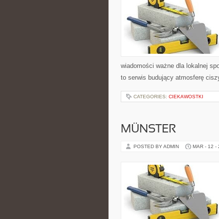
wiadomości ważne dla lokalnej sp
to serwis budujący atmosferę cisz
CATEGORIES:
CIEKAWOSTKI
MÜNSTER
POSTED BY ADMIN
MAR - 12 -