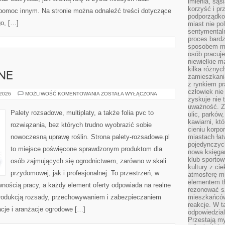
imienia, są
korzyść i prz
 pomoc innym. Na stronie można odnaleźć treści dotyczące
podporządko
go, […]
miast nie po
sentymental
proces bard
sposobem my
osób pracuje
niewielkie ma
kilka różnyc
NE
zamieszkania
z rynkiem p
człowiek nie
ROŚLINY
 2026
MOŻLIWOŚĆ KOMENTOWANIA
ZOSTAŁA WYŁĄCZONA
zyskuje nie 
OZDOBNE
uważność. Z
Palety rozsadowe, multiplaty, a także folia pvc to
ulic, parków
kawiarni, kt
rozwiązania, bez których trudno wyobrazić sobie
cieniu korpo
nowoczesną uprawę roślin. Strona palety-rozsadowe.pl
miastach łat
pojedynczych
to miejsce poświęcone sprawdzonym produktom dla
nowa księgar
klub sportow
osób zajmujących się ogrodnictwem, zarówno w skali
kultury z ci
przydomowej, jak i profesjonalnej. To przestrzeń, w
atmosferę m
elementem t
ywnością pracy, a każdy element oferty odpowiada na realne
rezonować sz
rodukcją rozsady, przechowywaniem i zabezpieczaniem
mieszkańców
reakcje. W t
racje i aranżacje ogrodowe […]
odpowiedzial
Przestają m