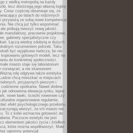
go z wielką metropolią na każdy
ób, lecz dostrzegą jego własną logikę
ty. Coraz częściej obserwuje się, że
wracający po latach do rodzinnych
i przywożą ze sobą nowe kompetencje
nia. Nie chcą już tylko wspominać
 ale próbują tworzyć nową jakość.
łe manufaktury, pracownie projektowe,
we, gabinety specjalistyczne czy
tkań. Łączą wiedzę zdobytą w dużych
lokalnym rozumieniem potrzeb. Taka
trafi być wyjątkowo twórcza, bo nie
a kopiowaniu gotowych modeli, lecz na
aniu do konkretnej społeczności.
małe miasto staje się laboratorium
h rozwiązań, a nie skansenem
Ważną rolę odgrywa także estetyka
. Ludzie chcą mieszkać w miejscach
ielonych, przyjaznych pieszym i
a codzienne spotkania. Nawet drobne
e jak odnowiona elewacja rynku, lepiej
rk, nowe ławki, ścieżki rowerowe czy
ulturalne organizowane regularnie,
ołać efekt psychologicznego przełomu.
aczynają wierzyć, że ich miasto nie
cu. To z kolei wzmacnia gotowość do
ałania. Poczucie estetyki nie jest
cz elementem jakości życia i źródłem
sca, które można współtworzyć. Małe
też ogromny potencjał