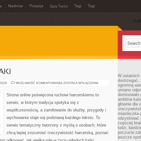
Nadmiar
Przepija
Tagi
Tagi
aw
Spis Treści
SUB
AKI
W ostatnich 
dostrzegać,
WĘDRÓWKI
 2026
MOŻLIWOŚĆ KOMENTOWANIA
ZOSTAŁA WYŁĄCZONA
ogromną wart
I
umiano odpo
BIWAKI
dominowało 
Strona online poświęcona ruchowi harcerskiemu to
ambitna kari
serwis, w którym tradycja spotyka się z
głównie dla 
rzeczywistoś
współczesnością, a zamiłowanie do służby, przygody i
miasteczka p
wychowania staje się podstawą każdego tekstu. To
odzyskiwać z
częściej bra
serwis tematyczny tworzony z myślą o osobach, które
ludzi, bardzi
poczucie za
chcą lepiej zrozumieć rzeczywistość harcerską, poznać
jeszcze spot
raz odkrywać, jak wielką rolę w życiu młodych ludzi