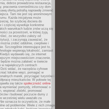
nia, dobrze prowadzona restauracja,
y, pracownia rzemieślnicza czy dom
ekawą ofertą potrafią naprawdę zmienić
iejsca. Tam nie jest się anonimowym
łumu. Każda inicjatywa może
erzej, bo szybciej dociera do
 i częściej wywołuje konkretne
akich warunkach ludzie znów uczą się
ności za przestrzeń, w której żyją.
yśleć, że wszystko zależy od
stytucji, i zaczynają zauważać, że
 można zrobić oddolnie, cierpliwie i
e. Szczególnie interesujące jest to,
hnologie wspierają lokalność, zamiast
 Kiedyś wydawało się, że internet
iejszym miejscowościom znaczenie,
 będzie można załatwić w świecie
b w największych centrach
Dziś widać, że narzędzia cyfrowe
iać lokalne więzi, pomagać w
ionalnych marek, przyciągać turystów i
ółpracę mieszkańców. W połowie tej
jawiła się także
społeczność online
la wymieniać pomysły, informować o
h, wspierać zbiórki, promować
wórców i budować poczucie dumy z
re wcześniej wielu uważało za
 Nie oznacza to oczywiście, że małe
olne od problemów. Wiele z nich zmaga
em młodych ludzi, brakiem inwestycji,