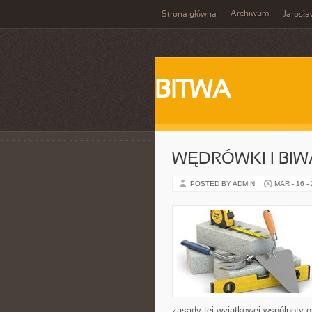
Archiwum
Strona główna
Jarosł
BITWA
WĘDRÓWKI I BIW
POSTED BY ADMIN
MAR - 16 -
zasady tej wyjątkowej wspólnoty o