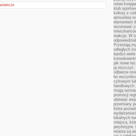
nowa księgar
ENOWACJA
klub sportow
kultury z ci
atmosferę m
elementem t
rezonować sz
mieszkańców
reakcje. W t
odpowiedzial
Przestają m
odległych in
bardzo wiele
konsekwentni
jak nowe tec
ją niszczyć.
odbierze mn
bo wszystko
cyfrowym lu
handlowych. 
mogą wzmacn
promocji reg
ułatwiać wsp
przemiany po
która pozwa
wydarzeniac
lokalnych t
miejsca, któ
peryferyjne.
miasta są w
się z odpływ