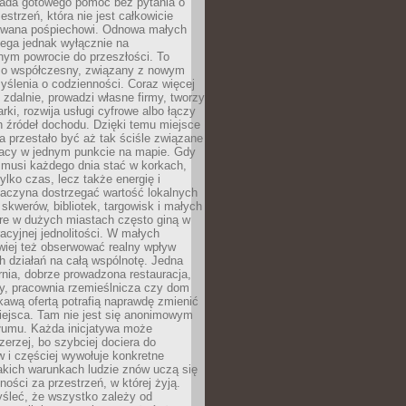
siada gotowego pomóc bez pytania o
estrzeń, która nie jest całkowicie
wana pośpiechowi. Odnowa małych
lega jednak wyłącznie na
nym powrocie do przeszłości. To
zo współczesny, związany z nowym
ślenia o codzienności. Coraz więcej
 zdalnie, prowadzi własne firmy, tworzy
rki, rozwija usługi cyfrowe albo łączy
h źródeł dochodu. Dzięki temu miejsce
 przestało być aż tak ściśle związane
racy w jednym punkcie na mapie. Gdy
 musi każdego dnia stać w korkach,
tylko czas, lecz także energię i
aczyna dostrzegać wartość lokalnych
, skwerów, bibliotek, targowisk i małych
óre w dużych miastach często giną w
racyjnej jednolitości. W małych
wiej też obserwować realny wpływ
 działań na całą wspólnotę. Jedna
nia, dobrze prowadzona restauracja,
y, pracownia rzemieślnicza czy dom
ekawą ofertą potrafią naprawdę zmienić
iejsca. Tam nie jest się anonimowym
łumu. Każda inicjatywa może
erzej, bo szybciej dociera do
 i częściej wywołuje konkretne
akich warunkach ludzie znów uczą się
ności za przestrzeń, w której żyją.
yśleć, że wszystko zależy od