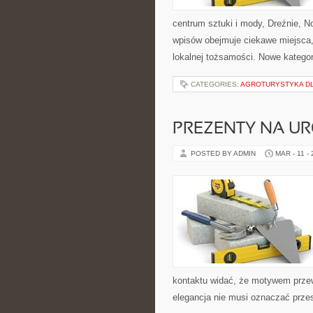
centrum sztuki i mody, Dreźnie, 
wpisów obejmuje ciekawe miejsca, n
lokalnej tożsamości. Nowe kategor
CATEGORIES:
AGROTURYSTYKA DLA
PREZENTY NA U
POSTED BY ADMIN
MAR - 11 -
kontaktu widać, że motywem przewo
elegancja nie musi oznaczać przes