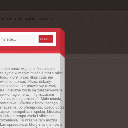
SCRIBE
FACEBOOK
TWITTER
latach coraz więcej osób zaczęło
 że życie w małym mieście może mieć
ość, której przez długi czas nie
wiednio nazwać. Przez dekady
przekonanie, że prawdziwy rozwój,
era i ciekawe życie są zarezerwowane
wielkich aglomeracji. Tymczasem
ć zaczęła się zmieniać. Małe miasta,
owiatowe i lokalne ośrodki zaczęły
naczenie, bo oferują coś, czego coraz
kuje w metropoliach: spokój, bliskość
ej ludzkie tempo życia i silniejsze
korzenienia. To właśnie tam można
kać sprzedawcę, który zna klientów z