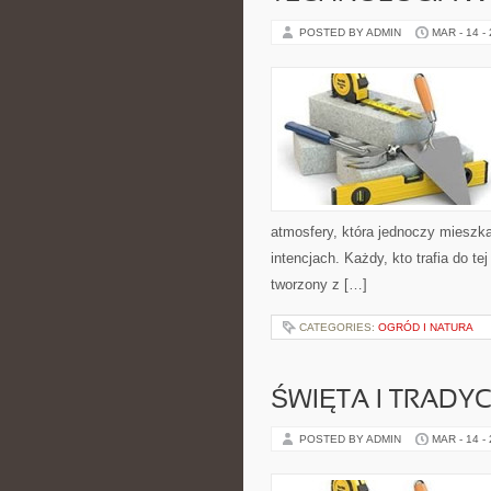
POSTED BY ADMIN
MAR - 14 -
atmosfery, która jednoczy mieszk
intencjach. Każdy, kto trafia do te
tworzony z […]
CATEGORIES:
OGRÓD I NATURA
ŚWIĘTA I TRADYC
POSTED BY ADMIN
MAR - 14 -