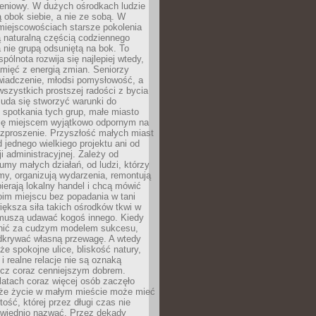
eniowy. W dużych ośrodkach ludzie
ą obok siebie, a nie ze sobą. W
miejscowościach starsze pokolenia
 naturalną częścią codziennego
a nie grupą odsuniętą na bok. To
pólnota rozwija się najlepiej wtedy,
mięć z energią zmian. Seniorzy
iadczenie, młodsi pomysłowość, a
wszystkich prostszej radości z bycia
 uda się stworzyć warunki do
spotkania tych grup, małe miasto
ię miejscem wyjątkowo odpornym na
ozproszenie. Przyszłość małych miast
d jednego wielkiego projektu ani od
ji administracyjnej. Zależy od
umy małych działań, od ludzi, którzy
rmy, organizują wydarzenia, remontują
ierają lokalny handel i chcą mówić
oim miejscu bez popadania w tani
iększa siła takich ośrodków tkwi w
 muszą udawać kogoś innego. Kiedy
onić za cudzym modelem sukcesu,
dkrywać własną przewagę. A wtedy
 że spokojne ulice, bliskość natury,
 i realne relacje nie są oznaką
ecz coraz cenniejszym dobrem.
latach coraz więcej osób zaczęło
 że życie w małym mieście może mieć
ość, której przez długi czas nie
wiednio nazwać. Przez dekady