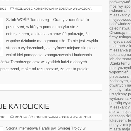
porównywać 
możliwy spos
TECHNOLOGIA
 2026
MOŻLIWOŚĆ KOMENTOWANIA
ZOSTAŁA WYŁĄCZONA
i własne atu
W
mieszkańcy 
SŁUŻBIE
DOBRA
miejscowośc
Sztab WOŚP Tarnobrzeg – Gramy z radością! to
i doświadcze
przestrzeń, w którym pomoc spotyka się z
dzieciństwa,
Otwierają ma
entuzjazmem, a lokalna zbiorowość pokazuje, że
firmy usługo
wspólne działanie ma ogromną siłę. To nie jest zwykła
miejsca spo
miastach z 
strona o wydarzeniach, ale cyfrowe miejsce skupione
mieszanka po
opiera się n
wokół idei pomagania, zaangażowania i budowania
ich dostosow
ańców Tarnobrzega oraz wszystkich ludzi o dobrych
Dzięki temu 
praktycznyc
j przestrzeni, może od razu poczuć, że jest to projekt
wspomnień. 
przestrzeni
zadbanych, z
otwartych n
zmiany, taki
urządzony pa
wydarzenia k
potrafią wyw
JE KATOLICKIE
Mieszkańcy z
stoi w miejs
dalszego dzi
ŚWIĘTA
 2026
MOŻLIWOŚĆ KOMENTOWANIA
ZOSTAŁA WYŁĄCZONA
luksusem, le
I
TRADYCJE
dumy z miej
KATOLICKIE
Strona internetowa Parafii pw. Świętej Trójcy w
miasta mają 