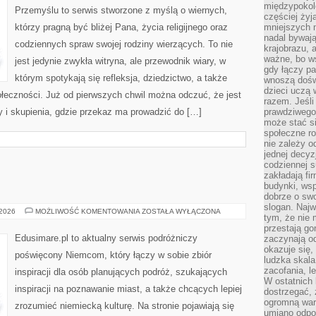
międzypokol
Przemyślu to serwis stworzone z myślą o wiernych,
częściej żyj
którzy pragną być bliżej Pana, życia religijnego oraz
mniejszych 
nadal bywają
codziennych spraw swojej rodziny wierzących. To nie
krajobrazu, 
ważne, bo ws
jest jedynie zwykła witryna, ale przewodnik wiary, w
gdy łączy pa
którym spotykają się refleksja, dziedzictwo, a także
wnoszą dośw
dzieci uczą 
ołeczności. Już od pierwszych chwil można odczuć, że jest
razem. Jeśli
y i skupienia, gdzie przekaz ma prowadzić do […]
prawdziwego 
może stać s
społeczne r
nie zależy o
jednej decyz
codziennej s
zakładają fi
budynki, wsp
dobrze o sw
slogan. Najw
MÜNSTER
 2026
MOŻLIWOŚĆ KOMENTOWANIA
ZOSTAŁA WYŁĄCZONA
tym, że nie
przestają g
Edusimare.pl to aktualny serwis podróżniczy
zaczynają o
okazuje się,
poświęcony Niemcom, który łączy w sobie zbiór
ludzka skala
zacofania, l
inspiracji dla osób planujących podróż, szukających
W ostatnich 
inspiracji na poznawanie miast, a także chcących lepiej
dostrzegać,
ogromną wart
zrozumieć niemiecką kulturę. Na stronie pojawiają się
umiano odpo