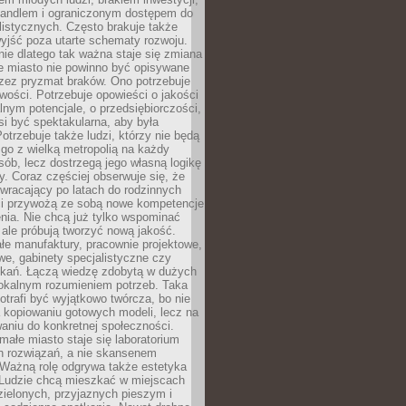
andlem i ograniczonym dostępem do
listycznych. Często brakuje także
yjść poza utarte schematy rozwoju.
ie dlatego tak ważna staje się zmiana
łe miasto nie powinno być opisywane
rzez pryzmat braków. Ono potrzebuje
wości. Potrzebuje opowieści o jakości
alnym potencjale, o przedsiębiorczości,
si być spektakularna, aby była
otrzebuje także ludzi, którzy nie będą
go z wielką metropolią na każdy
ób, lecz dostrzegą jego własną logikę
ty. Coraz częściej obserwuje się, że
wracający po latach do rodzinnych
i przywożą ze sobą nowe kompetencje
nia. Nie chcą już tylko wspominać
 ale próbują tworzyć nową jakość.
łe manufaktury, pracownie projektowe,
we, gabinety specjalistyczne czy
tkań. Łączą wiedzę zdobytą w dużych
lokalnym rozumieniem potrzeb. Taka
trafi być wyjątkowo twórcza, bo nie
a kopiowaniu gotowych modeli, lecz na
aniu do konkretnej społeczności.
małe miasto staje się laboratorium
h rozwiązań, a nie skansenem
Ważną rolę odgrywa także estetyka
. Ludzie chcą mieszkać w miejscach
ielonych, przyjaznych pieszym i