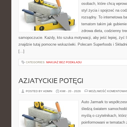
osobach, które chcą wprowa
styl życia i spojrzeć na co
rozsądny. To internetowa 
tematom takim jak gubieni
zdrowa dieta, codzienny tre
samopoczucie. Każdy, kto szuka motywacji, aby jeść lepiej, żyć lż
znajdzie tutaj pomocne wskazówki. Polecam Superfoods i Składni
[…]
CATEGORIES:
MAKIJAŻ BEZ PODKŁADU
AZJATYCKIE POTĘGI
POSTED BY ADMIN
KWI - 20 - 2026
MOŻLIWOŚĆ KOMENTOWA
Auto Jarmark to współczesn
śledzą światem samochodów
myślą o czytelnikach, któr
poinformowani w tematach 