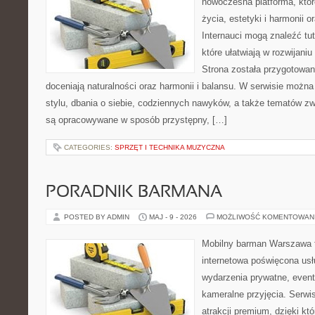
nowoczesna platforma, które
życia, estetyki i harmonii 
Internauci mogą znaleźć tu
które ułatwiają w rozwijani
Strona została przygotowan
doceniają naturalności oraz harmonii i balansu. W serwisie możn
stylu, dbania o siebie, codziennych nawyków, a także tematów 
są opracowywane w sposób przystępny, […]
CATEGORIES:
SPRZĘT I TECHNIKA MUZYCZNA
PORADNIK BARMANA
POSTED BY ADMIN
MAJ - 9 - 2026
MOŻLIWOŚĆ KOMENTOWAN
Mobilny barman Warszawa 
internetowa poświęcona u
wydarzenia prywatne, event
kameralne przyjęcia. Serwis
atrakcji premium, dzięki k