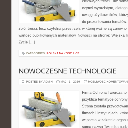
ciekawych treści. Już sama
czymś wyrazistym, dlatego
uwagę użytkowników, którzy
do prezentowania tematów. 
zbiór treści, lecz czytelna przestrzeń, w której ważne są zarówno 
wartość publikowanych materiałów. Nowości na stronie: Wiejska In
Życie […]
CATEGORIES:
POLSKA NA KOSZULCE
NOWOCZESNE TECHNOLOGIE
POSTED BY ADMIN
MAJ - 1 - 2026
MOŻLIWOŚĆ KOMENTOWAN
Firma Ochrona Twierdza to s
przybliża tematyce ochrony
Strona została przygotowa
firmach i instytucjach, któr
wsparcia w zakresie organi
sama nazwa Twierdza budzi