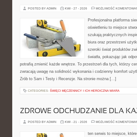
POSTED BY ADMIN
KWI - 27 - 2026
MOŻLIWOŚĆ KOMENTOWA
Profesjonalna platforma si
oświetleniu to miejsce stwo
szukają praktycznych inspi
biura oraz przestrzeni użyt
szeroki świat produktów zw
światła, pokazując jak odp
potrafią zmienić każde wnętrze. To przestrzeń dla tych, którzy ce
zwracają uwagę na solidność wykonania i codzienny komfort uży
Zrób to Sam i Testy i Recenzje. Na stronie można […]
CATEGORIES:
ŚWIĘCI MĘCZENNICY I ICH HEROICZNA WIARA
ZDROWE ODCHUDZANIE DLA K
POSTED BY ADMIN
KWI - 21 - 2026
MOŻLIWOŚĆ KOMENTOWA
ten serwis to miejsce, któr