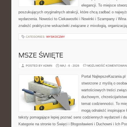
elegancji. To miejsce stwor
poszukujących oryginalnych atrakcji, które chcą zadbać o najw
wydarzenia. Nowości to Ciekawostki i Nowinki i Szampany i Win
znaleźć praktyczne wskazówki związane z mixologią, organizacj
CATEGORIES:
WYSKOCZMY
MSZE ŚWIĘTE
POSTED BY ADMIN
MAJ - 6 - 2026
MOŻLIWOŚĆ KOMENTOWAN
Portal NajlepszeKazania.pl
stworzone z myślą o osoba
wartościowych treści zwią
duchowym, chrześcijaństw
temat codzienności. To miej
mogą odnaleźć inspirujące 
teksty pomagające lepiej poznać sens codziennych wydarzeń i 
Kategorie na stronie to Święci i Błogosławieni i Duchowni i Ich P