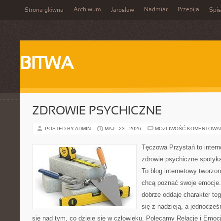
Archiwum
Nadmiar
Przepija
Strona główna
Jarosław
Spis
BITWA
ZDROWIE PSYCHICZNE
POSTED BY ADMIN
MAJ - 23 - 2026
MOŻLIWOŚĆ KOMENTOWA
Tęczowa Przystań to intern
zdrowie psychiczne spotyka
To blog internetowy tworzo
chcą poznać swoje emocje
dobrze oddaje charakter te
się z nadzieją, a jednocze
się nad tym, co dzieje się w człowieku. Polecamy Relacje i Emocje 