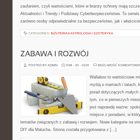
zaufaniem, czyli wartościami, które w branży ochrony mają szcz
Aktualności i Trendy i Podstawy Cyberbezpieczeństwa. To serwis
zarówno osoby odpowiedzialne za bezpieczeństwo, jak i właściciel
CATEGORIES:
BIŻUTERIA A ASTROLOGIA I EZOTERYKA
ZABAWA I ROZWÓJ
POSTED BY ADMIN
KWI - 30 - 2026
MOŻLIWOŚĆ KOMENTOWA
Wallaboo to wartościowe mi
myślą o mamach i tatach, 
porad dotyczących małych d
tym, co w pierwszych miesi
jest naprawdę ważne: spokoj
miejsce z poradami, w któ
tematów związanych z zabawą i rozwojem. Nowe kategorie na stro
DIY dla Malucha. Strona została przygotowana z […]