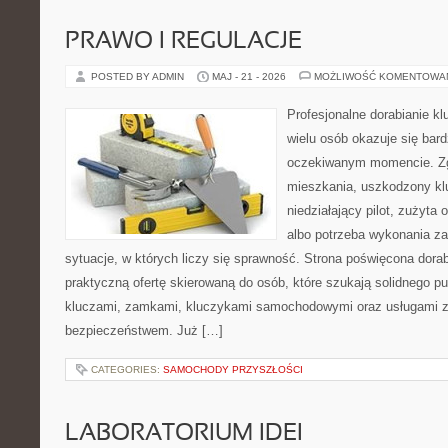
PRAWO I REGULACJE
POSTED BY ADMIN
MAJ - 21 - 2026
MOŻLIWOŚĆ KOMENTOWA
Profesjonalne dorabianie klu
wielu osób okazuje się bar
oczekiwanym momencie. Zg
mieszkania, uszkodzony k
niedziałający pilot, zużyt
albo potrzeba wykonania z
sytuacje, w których liczy się sprawność. Strona poświęcona dorab
praktyczną ofertę skierowaną do osób, które szukają solidnego p
kluczami, zamkami, kluczykami samochodowymi oraz usługami 
bezpieczeństwem. Już […]
CATEGORIES:
SAMOCHODY PRZYSZŁOŚCI
LABORATORIUM IDEI