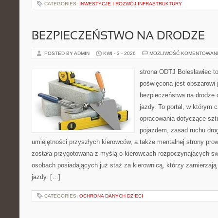
CATEGORIES:
INWESTYCJE I ROZWÓJ INFRASTRUKTURY
BEZPIECZEŃSTWO NA DRODZE
POSTED BY ADMIN
KWI - 3 - 2026
MOŻLIWOŚĆ KOMENTOWAN
strona ODTJ Bolesławiec to
poświęcona jest obszarowi
bezpieczeństwa na drodze 
jazdy. To portal, w którym c
opracowania dotyczące szt
pojazdem, zasad ruchu dro
umiejętności przyszłych kierowców, a także mentalnej strony pro
została przygotowana z myślą o kierowcach rozpoczynających swo
osobach posiadających już staż za kierownicą, którzy zamierzają 
jazdy. […]
CATEGORIES:
OCHRONA DANYCH DZIECI