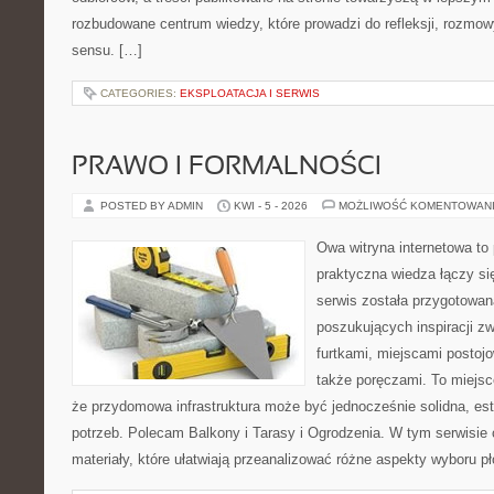
rozbudowane centrum wiedzy, które prowadzi do refleksji, rozmo
sensu. […]
CATEGORIES:
EKSPLOATACJA I SERWIS
PRAWO I FORMALNOŚCI
POSTED BY ADMIN
KWI - 5 - 2026
MOŻLIWOŚĆ KOMENTOWAN
Owa witryna internetowa to
praktyczna wiedza łączy si
serwis została przygotowa
poszukujących inspiracji z
furtkami, miejscami postoj
także poręczami. To miejsce
że przydomowa infrastruktura może być jednocześnie solidna, es
potrzeb. Polecam Balkony i Tarasy i Ogrodzenia. W tym serwisie 
materiały, które ułatwiają przeanalizować różne aspekty wyboru pł