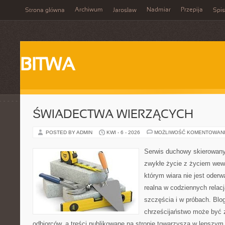
Archiwum
Nadmiar
Przepija
Strona główna
Jarosław
Spis
BITWA
ŚWIADECTWA WIERZĄCYCH
POSTED BY ADMIN
KWI - 6 - 2026
MOŻLIWOŚĆ KOMENTOWAN
Serwis duchowy skierowany d
zwykłe życie z życiem wew
którym wiara nie jest oderw
realna w codziennych relacj
szczęścia i w próbach. Blo
chrześcijaństwo może być 
odbiorców, a treści publikowane na stronie towarzyszą w lepszym r