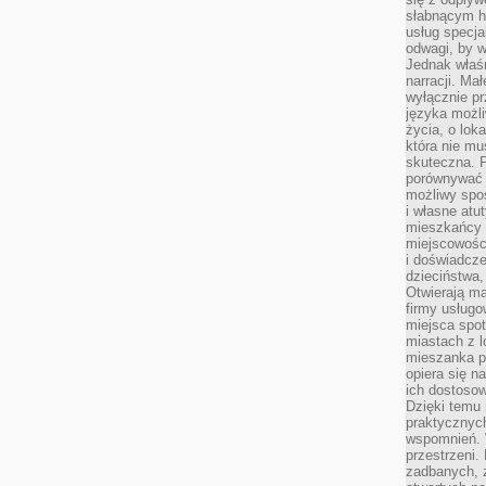
słabnącym h
usług specja
odwagi, by w
Jednak właśn
narracji. Ma
wyłącznie p
języka możli
życia, o lok
która nie mu
skuteczna. P
porównywać 
możliwy spos
i własne atu
mieszkańcy 
miejscowośc
i doświadcze
dzieciństwa,
Otwierają ma
firmy usługo
miejsca spo
miastach z 
mieszanka po
opiera się n
ich dostosow
Dzięki temu 
praktycznyc
wspomnień. 
przestrzeni
zadbanych, z