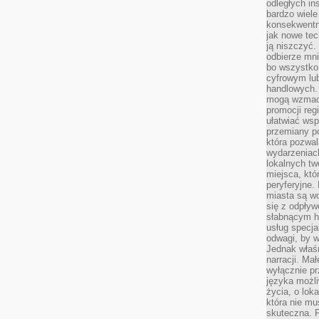
odległych in
bardzo wiele
konsekwentni
jak nowe tec
ją niszczyć.
odbierze mn
bo wszystko
cyfrowym lu
handlowych. 
mogą wzmacn
promocji reg
ułatwiać wsp
przemiany po
która pozwa
wydarzeniac
lokalnych t
miejsca, któ
peryferyjne.
miasta są w
się z odpływ
słabnącym h
usług specja
odwagi, by w
Jednak właśn
narracji. Ma
wyłącznie p
języka możli
życia, o lok
która nie mu
skuteczna. P