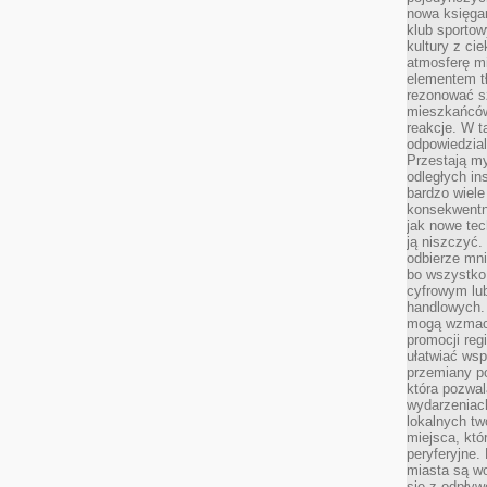
nowa księgar
klub sportow
kultury z ci
atmosferę m
elementem t
rezonować sz
mieszkańców
reakcje. W t
odpowiedzial
Przestają m
odległych in
bardzo wiele
konsekwentni
jak nowe tec
ją niszczyć.
odbierze mn
bo wszystko
cyfrowym lu
handlowych. 
mogą wzmacn
promocji reg
ułatwiać wsp
przemiany po
która pozwa
wydarzeniac
lokalnych t
miejsca, któ
peryferyjne.
miasta są w
się z odpływ