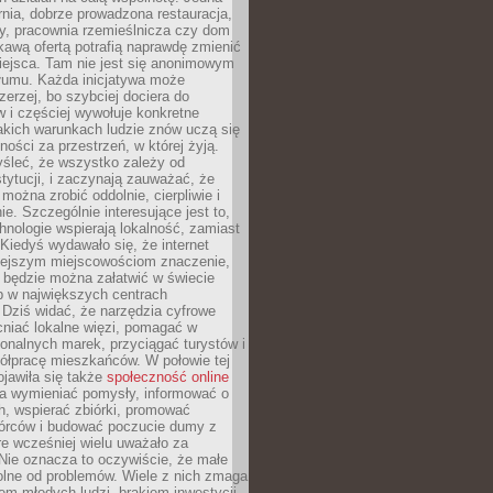
nia, dobrze prowadzona restauracja,
y, pracownia rzemieślnicza czy dom
ekawą ofertą potrafią naprawdę zmienić
iejsca. Tam nie jest się anonimowym
łumu. Każda inicjatywa może
erzej, bo szybciej dociera do
 i częściej wywołuje konkretne
akich warunkach ludzie znów uczą się
ności za przestrzeń, w której żyją.
yśleć, że wszystko zależy od
stytucji, i zaczynają zauważać, że
 można zrobić oddolnie, cierpliwie i
e. Szczególnie interesujące jest to,
hnologie wspierają lokalność, zamiast
 Kiedyś wydawało się, że internet
iejszym miejscowościom znaczenie,
 będzie można załatwić w świecie
b w największych centrach
Dziś widać, że narzędzia cyfrowe
iać lokalne więzi, pomagać w
ionalnych marek, przyciągać turystów i
ółpracę mieszkańców. W połowie tej
jawiła się także
społeczność online
la wymieniać pomysły, informować o
h, wspierać zbiórki, promować
wórców i budować poczucie dumy z
re wcześniej wielu uważało za
 Nie oznacza to oczywiście, że małe
olne od problemów. Wiele z nich zmaga
em młodych ludzi, brakiem inwestycji,