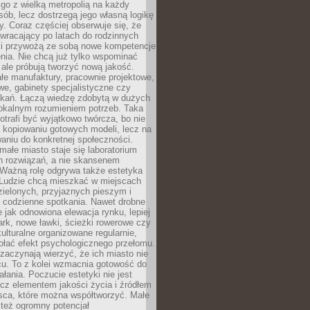
go z wielką metropolią na każdy
ób, lecz dostrzegą jego własną logikę
ty. Coraz częściej obserwuje się, że
wracający po latach do rodzinnych
i przywożą ze sobą nowe kompetencje
nia. Nie chcą już tylko wspominać
 ale próbują tworzyć nową jakość.
łe manufaktury, pracownie projektowe,
we, gabinety specjalistyczne czy
tkań. Łączą wiedzę zdobytą w dużych
lokalnym rozumieniem potrzeb. Taka
trafi być wyjątkowo twórcza, bo nie
a kopiowaniu gotowych modeli, lecz na
aniu do konkretnej społeczności.
małe miasto staje się laboratorium
h rozwiązań, a nie skansenem
Ważną rolę odgrywa także estetyka
. Ludzie chcą mieszkać w miejscach
ielonych, przyjaznych pieszym i
a codzienne spotkania. Nawet drobne
e jak odnowiona elewacja rynku, lepiej
rk, nowe ławki, ścieżki rowerowe czy
ulturalne organizowane regularnie,
ołać efekt psychologicznego przełomu.
aczynają wierzyć, że ich miasto nie
cu. To z kolei wzmacnia gotowość do
ałania. Poczucie estetyki nie jest
cz elementem jakości życia i źródłem
sca, które można współtworzyć. Małe
też ogromny potencjał