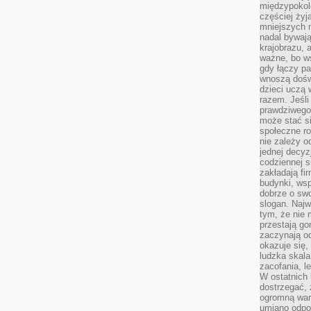
międzypokol
częściej żyj
mniejszych 
nadal bywają
krajobrazu, 
ważne, bo ws
gdy łączy pa
wnoszą dośw
dzieci uczą 
razem. Jeśli
prawdziwego 
może stać s
społeczne r
nie zależy o
jednej decyz
codziennej s
zakładają fi
budynki, wsp
dobrze o sw
slogan. Najw
tym, że nie
przestają g
zaczynają o
okazuje się,
ludzka skala
zacofania, l
W ostatnich 
dostrzegać,
ogromną wart
umiano odpo