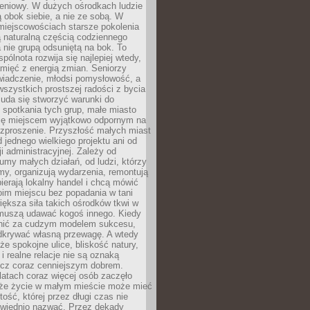
eniowy. W dużych ośrodkach ludzie
ą obok siebie, a nie ze sobą. W
miejscowościach starsze pokolenia
 naturalną częścią codziennego
a nie grupą odsuniętą na bok. To
pólnota rozwija się najlepiej wtedy,
mięć z energią zmian. Seniorzy
iadczenie, młodsi pomysłowość, a
wszystkich prostszej radości z bycia
 uda się stworzyć warunki do
spotkania tych grup, małe miasto
ię miejscem wyjątkowo odpornym na
ozproszenie. Przyszłość małych miast
d jednego wielkiego projektu ani od
ji administracyjnej. Zależy od
umy małych działań, od ludzi, którzy
rmy, organizują wydarzenia, remontują
ierają lokalny handel i chcą mówić
oim miejscu bez popadania w tani
iększa siła takich ośrodków tkwi w
 muszą udawać kogoś innego. Kiedy
onić za cudzym modelem sukcesu,
dkrywać własną przewagę. A wtedy
 że spokojne ulice, bliskość natury,
 i realne relacje nie są oznaką
ecz coraz cenniejszym dobrem.
latach coraz więcej osób zaczęło
 że życie w małym mieście może mieć
ość, której przez długi czas nie
wiednio nazwać. Przez dekady