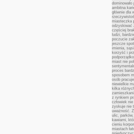
dominowało 
ambitna kari
głównie dla 
rzeczywistoś
miasteczka p
odzyskiwać z
częściej bra
ludzi, bardzi
poczucie za
jeszcze spot
imienia, są
korzyść i prz
podporządko
miast nie po
sentymental
proces bard
sposobem my
osób pracuje
niewielkie ma
kilka różnyc
zamieszkania
z rynkiem p
człowiek nie
zyskuje nie 
uważność. Z
ulic, parków
kawiarni, kt
cieniu korpo
miastach łat
pojedynczych