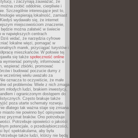
stytucji, i zaczynają zauważać, że
 można zrobić oddolnie, cierpliwie i
e. Szczególnie interesujące jest to,
hnologie wspierają lokalność, zamiast
 Kiedyś wydawało się, że internet
iejszym miejscowościom znaczenie,
 będzie można załatwić w świecie
b w największych centrach
Dziś widać, że narzędzia cyfrowe
iać lokalne więzi, pomagać w
ionalnych marek, przyciągać turystów i
ółpracę mieszkańców. W połowie tej
jawiła się także
społeczność online
la wymieniać pomysły, informować o
h, wspierać zbiórki, promować
wórców i budować poczucie dumy z
re wcześniej wielu uważało za
 Nie oznacza to oczywiście, że małe
olne od problemów. Wiele z nich zmaga
em młodych ludzi, brakiem inwestycji,
andlem i ograniczonym dostępem do
listycznych. Często brakuje także
yjść poza utarte schematy rozwoju.
ie dlatego tak ważna staje się zmiana
łe miasto nie powinno być opisywane
rzez pryzmat braków. Ono potrzebuje
wości. Potrzebuje opowieści o jakości
alnym potencjale, o przedsiębiorczości,
si być spektakularna, aby była
otrzebuje także ludzi, którzy nie będą