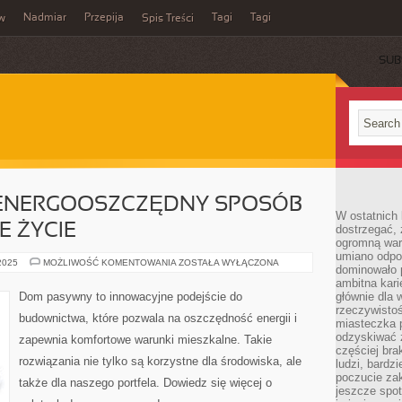
Nadmiar
Przepija
Tagi
Tagi
aw
Spis Treści
SUB
ENERGOOSZCZĘDNY SPOSÓB
W ostatnich 
 ŻYCIE
dostrzegać,
ogromną wart
umiano odpo
DOM
 2025
MOŻLIWOŚĆ KOMENTOWANIA
ZOSTAŁA WYŁĄCZONA
dominowało 
PASYWNY:
ENERGOOSZCZĘDNY
ambitna kari
SPOSÓB
Dom pasywny to innowacyjne podejście do
głównie dla 
NA
rzeczywistoś
KOMFORTOWE
budownictwa, które pozwala na oszczędność energii i
ŻYCIE
miasteczka p
odzyskiwać z
zapewnia komfortowe warunki mieszkalne. Takie
częściej bra
rozwiązania nie tylko są korzystne dla środowiska, ale
ludzi, bardzi
poczucie za
także dla naszego portfela. Dowiedz się więcej o
jeszcze spot