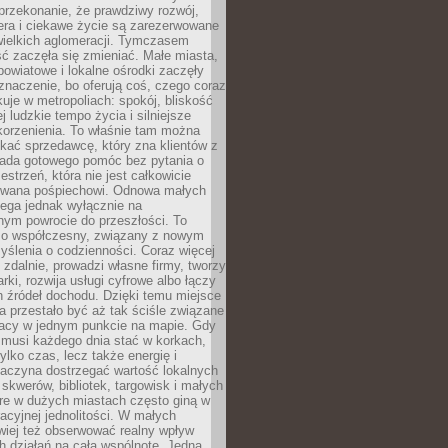
przekonanie, że prawdziwy rozwój,
era i ciekawe życie są zarezerwowane
wielkich aglomeracji. Tymczasem
ć zaczęła się zmieniać. Małe miasta,
owiatowe i lokalne ośrodki zaczęły
naczenie, bo oferują coś, czego coraz
kuje w metropoliach: spokój, bliskość
ej ludzkie tempo życia i silniejsze
korzenienia. To właśnie tam można
kać sprzedawcę, który zna klientów z
siada gotowego pomóc bez pytania o
estrzeń, która nie jest całkowicie
wana pośpiechowi. Odnowa małych
lega jednak wyłącznie na
nym powrocie do przeszłości. To
zo współczesny, związany z nowym
ślenia o codzienności. Coraz więcej
 zdalnie, prowadzi własne firmy, tworzy
rki, rozwija usługi cyfrowe albo łączy
h źródeł dochodu. Dzięki temu miejsce
 przestało być aż tak ściśle związane
racy w jednym punkcie na mapie. Gdy
 musi każdego dnia stać w korkach,
tylko czas, lecz także energię i
aczyna dostrzegać wartość lokalnych
, skwerów, bibliotek, targowisk i małych
óre w dużych miastach często giną w
racyjnej jednolitości. W małych
wiej też obserwować realny wpływ
 działań na całą wspólnotę. Jedna