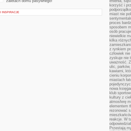
zaletach domu pasywnego!
imienia, są
korzyść i prz
podporządko
I INSPIRACJE
miast nie po
sentymental
proces bard
sposobem my
osób pracuje
niewielkie ma
kilka różnyc
zamieszkania
z rynkiem p
człowiek nie
zyskuje nie 
uważność. Z
ulic, parków
kawiarni, kt
cieniu korpo
miastach łat
pojedynczych
nowa księgar
klub sportow
kultury z ci
atmosferę m
elementem t
rezonować sz
mieszkańców
reakcje. W t
odpowiedzial
Przestają m