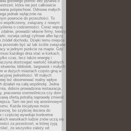
siada gotowego pomóc bez pytania o
estrzeń, która nie jest całkowicie
wana pośpiechowi. Odnowa małych
lega jednak wyłącznie na
nym powrocie do przeszłości. To
zo współczesny, związany z nowym
ślenia o codzienności. Coraz więcej
 zdalnie, prowadzi własne firmy, tworzy
rki, rozwija usługi cyfrowe albo łączy
h źródeł dochodu. Dzięki temu miejsce
 przestało być aż tak ściśle związane
racy w jednym punkcie na mapie. Gdy
 musi każdego dnia stać w korkach,
tylko czas, lecz także energię i
aczyna dostrzegać wartość lokalnych
, skwerów, bibliotek, targowisk i małych
óre w dużych miastach często giną w
racyjnej jednolitości. W małych
wiej też obserwować realny wpływ
 działań na całą wspólnotę. Jedna
nia, dobrze prowadzona restauracja,
y, pracownia rzemieślnicza czy dom
ekawą ofertą potrafią naprawdę zmienić
iejsca. Tam nie jest się anonimowym
łumu. Każda inicjatywa może
erzej, bo szybciej dociera do
 i częściej wywołuje konkretne
akich warunkach ludzie znów uczą się
ności za przestrzeń, w której żyją.
yśleć, że wszystko zależy od