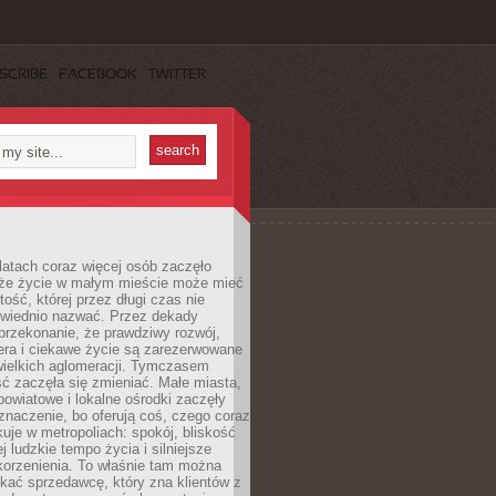
SCRIBE
FACEBOOK
TWITTER
latach coraz więcej osób zaczęło
 że życie w małym mieście może mieć
ość, której przez długi czas nie
wiednio nazwać. Przez dekady
przekonanie, że prawdziwy rozwój,
era i ciekawe życie są zarezerwowane
wielkich aglomeracji. Tymczasem
ć zaczęła się zmieniać. Małe miasta,
owiatowe i lokalne ośrodki zaczęły
naczenie, bo oferują coś, czego coraz
kuje w metropoliach: spokój, bliskość
ej ludzkie tempo życia i silniejsze
korzenienia. To właśnie tam można
kać sprzedawcę, który zna klientów z