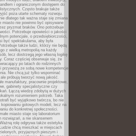
andlem i ograniczonym dostępem do
listycznych. Często brakuje także
yjść poza utarte schematy rozwoju.
ie dlatego tak ważna staje się zmiana
łe miasto nie powinno być opisywane
rzez pryzmat braków. Ono potrzebuje
wości. Potrzebuje opowieści o jakości
alnym potencjale, o przedsiębiorczości,
si być spektakularna, aby była
otrzebuje także ludzi, którzy nie będą
go z wielką metropolią na każdy
ób, lecz dostrzegą jego własną logikę
ty. Coraz częściej obserwuje się, że
wracający po latach do rodzinnych
i przywożą ze sobą nowe kompetencje
nia. Nie chcą już tylko wspominać
 ale próbują tworzyć nową jakość.
łe manufaktury, pracownie projektowe,
we, gabinety specjalistyczne czy
tkań. Łączą wiedzę zdobytą w dużych
lokalnym rozumieniem potrzeb. Taka
trafi być wyjątkowo twórcza, bo nie
a kopiowaniu gotowych modeli, lecz na
aniu do konkretnej społeczności.
małe miasto staje się laboratorium
h rozwiązań, a nie skansenem
Ważną rolę odgrywa także estetyka
. Ludzie chcą mieszkać w miejscach
ielonych, przyjaznych pieszym i