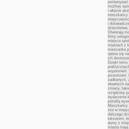
porównywać 
możliwy spos
i własne atu
mieszkańcy 
miejscowośc
i doświadcze
dzieciństwa,
Otwierają ma
firmy usługo
miejsca spo
miastach z 
mieszanka po
opiera się n
ich dostosow
Dzięki temu 
praktycznyc
wspomnień. 
przestrzeni
zadbanych, z
otwartych n
zmiany, taki
urządzony pa
wydarzenia k
potrafią wyw
Mieszkańcy z
stoi w miejs
dalszego dzi
luksusem, le
dumy z miej
miasta mają 