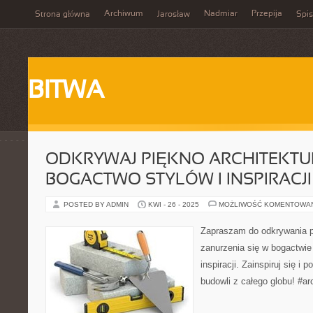
Archiwum
Nadmiar
Przepija
Strona główna
Jarosław
Spis
BITWA
ODKRYWAJ PIĘKNO ARCHITEKTU
BOGACTWO STYLÓW I INSPIRACJI
POSTED BY ADMIN
KWI - 26 - 2025
MOŻLIWOŚĆ KOMENTOWA
Zapraszam do odkrywania pi
zanurzenia się w bogactwie
inspiracji. Zainspiruj się i 
budowli z całego globu! #arc