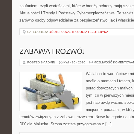
zaufaniem, czyli wartościami, które w branży ochrony mają szcz
Aktualności i Trendy i Podstawy Cyberbezpieczeństwa. To serwis
zarówno osoby odpowiedzialne za bezpieczeństwo, jak i właściciel
CATEGORIES:
BIŻUTERIA A ASTROLOGIA I EZOTERYKA
ZABAWA I ROZWÓJ
POSTED BY ADMIN
KWI - 30 - 2026
MOŻLIWOŚĆ KOMENTOWA
Wallaboo to wartościowe mi
myślą o mamach i tatach, 
porad dotyczących małych d
tym, co w pierwszych miesi
jest naprawdę ważne: spokoj
miejsce z poradami, w któ
tematów związanych z zabawą i rozwojem. Nowe kategorie na stro
DIY dla Malucha. Strona została przygotowana z […]