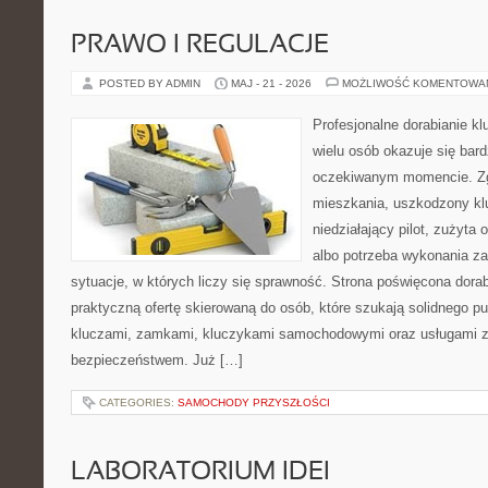
PRAWO I REGULACJE
POSTED BY ADMIN
MAJ - 21 - 2026
MOŻLIWOŚĆ KOMENTOWA
Profesjonalne dorabianie klu
wielu osób okazuje się bar
oczekiwanym momencie. Zg
mieszkania, uszkodzony k
niedziałający pilot, zużyt
albo potrzeba wykonania z
sytuacje, w których liczy się sprawność. Strona poświęcona dorab
praktyczną ofertę skierowaną do osób, które szukają solidnego p
kluczami, zamkami, kluczykami samochodowymi oraz usługami 
bezpieczeństwem. Już […]
CATEGORIES:
SAMOCHODY PRZYSZŁOŚCI
LABORATORIUM IDEI