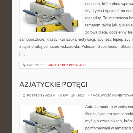
osobach, które chcą wprowa
styl życia i spojrzeć na co
rozsądny. To internetowa 
tematom takim jak gubieni
zdrowa dieta, codzienny tre
samopoczucie. Każdy, kto szuka motywacji, aby jeść lepiej, żyć lż
znajdzie tutaj pomocne wskazówki. Polecam Superfoods i Składni
[…]
CATEGORIES:
MAKIJAŻ BEZ PODKŁADU
AZJATYCKIE POTĘGI
POSTED BY ADMIN
KWI - 20 - 2026
MOŻLIWOŚĆ KOMENTOWA
Auto Jarmark to współczesn
śledzą światem samochodów
myślą o czytelnikach, któr
poinformowani w tematach 