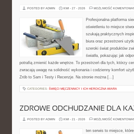
POSTED BY ADMIN
KWI - 27 - 2026
MOŻLIWOŚĆ KOMENTOWA
Profesjonalna platforma si
oświetleniu to miejsce stwo
szukają praktycznych inspi
biura oraz przestrzeni użyt
szeroki świat produktów zw
światła, pokazując jak odp
potrafią zmienić każde wnętrze. To przestrzeń dla tych, którzy ce
zwracają uwagę na solidność wykonania i codzienny komfort uży
Zrób to Sam i Testy i Recenzje. Na stronie można […]
CATEGORIES:
ŚWIĘCI MĘCZENNICY I ICH HEROICZNA WIARA
ZDROWE ODCHUDZANIE DLA K
POSTED BY ADMIN
KWI - 21 - 2026
MOŻLIWOŚĆ KOMENTOWA
ten serwis to miejsce, któr