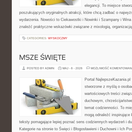
elegancji. To miejsce stwor
poszukujących oryginalnych atrakcji, które chcą zadbać o najw
wydarzenia. Nowości to Ciekawostki i Nowinki i Szampany i Win
znaleźć praktyczne wskazówki związane z mixologią, organizacj
CATEGORIES:
WYSKOCZMY
MSZE ŚWIĘTE
POSTED BY ADMIN
MAJ - 6 - 2026
MOŻLIWOŚĆ KOMENTOWAN
Portal NajlepszeKazania.pl
stworzone z myślą o osoba
wartościowych treści zwią
duchowym, chrześcijaństw
temat codzienności. To miej
mogą odnaleźć inspirujące 
teksty pomagające lepiej poznać sens codziennych wydarzeń i 
Kategorie na stronie to Święci i Błogosławieni i Duchowni i Ich P