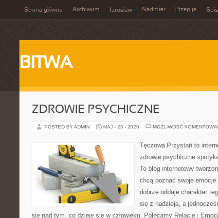
Archiwum
Nadmiar
Przepija
Strona główna
Jarosław
Spis
BITWA
ZDROWIE PSYCHICZNE
POSTED BY ADMIN
MAJ - 23 - 2026
MOŻLIWOŚĆ KOMENTOWA
Tęczowa Przystań to intern
zdrowie psychiczne spotyka
To blog internetowy tworzo
chcą poznać swoje emocje
dobrze oddaje charakter te
się z nadzieją, a jednocze
się nad tym, co dzieje się w człowieku. Polecamy Relacje i Emocje 