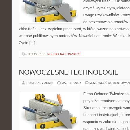
ciekawych treści. Już sama
czymś wyrazistym, dlatego
uwagę użytkowników, którzy
do prezentowania tematów. 
zbiór treści, lecz czytelna przestrzeń, w której ważne są zarówno 
wartość publikowanych materiałów. Nowości na stronie: Wiejska In
Życie […]
CATEGORIES:
POLSKA NA KOSZULCE
NOWOCZESNE TECHNOLOGIE
POSTED BY ADMIN
MAJ - 1 - 2026
MOŻLIWOŚĆ KOMENTOWAN
Firma Ochrona Twierdza to s
przybliża tematyce ochrony
Strona została przygotowa
firmach i instytucjach, któr
wsparcia w zakresie organi
sama nazwa Twierdza budzi