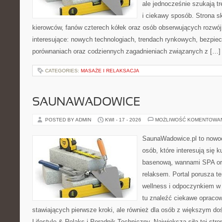
ale jednocześnie szukają t
i ciekawy sposób. Strona sk
kierowców, fanów czterech kółek oraz osób obserwujących rozwój
interesujące: nowych technologiach, trendach rynkowych, bezpiecz
porównaniach oraz codziennych zagadnieniach związanych z […]
CATEGORIES:
MASAŻE I RELAKSACJA
SAUNAWADOWICE
POSTED BY ADMIN
KWI - 17 - 2026
MOŻLIWOŚĆ KOMENTOWA
SaunaWadowice.pl to nowo
osób, które interesują się k
basenową, wannami SPA or
relaksem. Portal porusza 
wellness i odpoczynkiem w
tu znaleźć ciekawe opraco
stawiających pierwsze kroki, ale również dla osób z większym d
Lifestyle & Relaks i Poradnik Techniczny. Największą siłą tej str