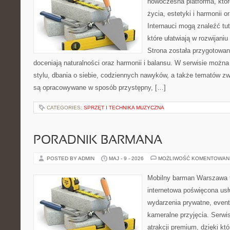
nowoczesna platforma, które
życia, estetyki i harmonii 
Internauci mogą znaleźć tu
które ułatwiają w rozwijani
Strona została przygotowan
doceniają naturalności oraz harmonii i balansu. W serwisie możn
stylu, dbania o siebie, codziennych nawyków, a także tematów 
są opracowywane w sposób przystępny, […]
CATEGORIES:
SPRZĘT I TECHNIKA MUZYCZNA
PORADNIK BARMANA
POSTED BY ADMIN
MAJ - 9 - 2026
MOŻLIWOŚĆ KOMENTOWAN
Mobilny barman Warszawa 
internetowa poświęcona u
wydarzenia prywatne, event
kameralne przyjęcia. Serwis
atrakcji premium, dzięki k