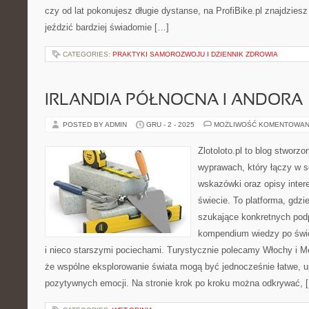
czy od lat pokonujesz długie dystanse, na ProfiBike.pl znajdziesz
jeździć bardziej świadomie […]
CATEGORIES:
PRAKTYKI SAMOROZWOJU I DZIENNIK ZDROWIA
IRLANDIA PÓŁNOCNA I ANDORA
POSTED BY ADMIN
GRU - 2 - 2025
MOŻLIWOŚĆ KOMENTOWAN
Zlotoloto.pl to blog stworz
wyprawach, który łączy w s
wskazówki oraz opisy inter
świecie. To platforma, gdz
szukające konkretnych pod
kompendium wiedzy po świe
i nieco starszymi pociechami. Turystycznie polecamy Włochy i Me
że wspólne eksplorowanie świata mogą być jednocześnie łatwe, 
pozytywnych emocji. Na stronie krok po kroku można odkrywać, 