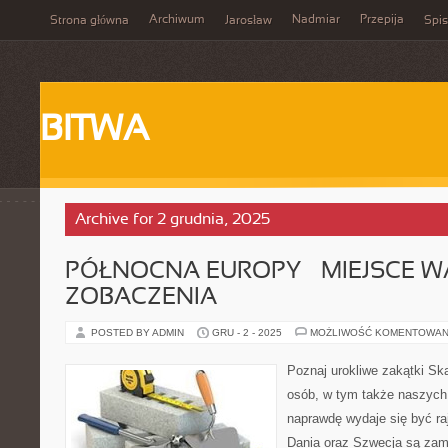
Archiwum
Nadmiar
Przepija
Strona główna
Jarosław
Spis
BITWA
Archive for 2 grudnia, 2025
PÓŁNOCNA EUROPY – MIEJSCE W
ZOBACZENIA
POSTED BY ADMIN
GRU - 2 - 2025
MOŻLIWOŚĆ KOMENTOWAN
Poznaj urokliwe zakątki Sk
osób, w tym także naszych
naprawdę wydaje się być r
Dania oraz Szwecja są zamo