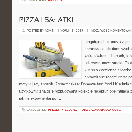
CATEGORIES:
WET-OPINIA
PIZZA I SAŁATKI
POSTED BY ADMIN
GRU - 2 - 2025
MOŻLIWOŚĆ KOMENTOWAN
Izagotuje.pl to serwis z prz
zamiłowanie do domowych 
wskazówkami dla osób, któr
odkrywać nowe smaki. To wi
kuchnia codzienna spotyka s
sprawdzone receptury są pr
motywujący sposób. Zobacz także: Domowe fast food i Kuchnia fi
użytkownik znajdzie rozbudowaną kolekcję receptur, obejmującą 
jak i efektowne dania, […]
CATEGORIES:
PREZENTY ŚLUBNE I PODZIĘKOWANIA DLA GOŚCI