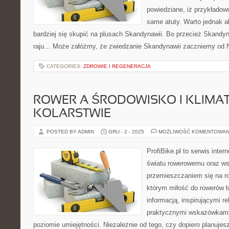
powiedziane, iż przykłado
same atuty. Warto jednak 
bardziej się skupić na plusach Skandynawii. Bo przecież Skandyn
raju… Może załóżmy, że zwiedzanie Skandynawii zaczniemy od No
CATEGORIES:
ZDROWIE I REGENERACJA
ROWER A ŚRODOWISKO I KLIMAT 
KOLARSTWIE
POSTED BY ADMIN
GRU - 2 - 2025
MOŻLIWOŚĆ KOMENTOWAN
ProfiBike.pl to serwis inte
światu rowerowemu oraz ws
przemieszczaniem się na ro
którym miłość do rowerów łą
informacją, inspirującymi re
praktycznymi wskazówkami
poziomie umiejętności. Niezależnie od tego, czy dopiero planujes