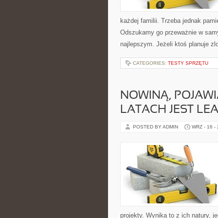
każdej familii. Trzeba jednak pami
Odszukamy go przeważnie w samym
najlepszym. Jeżeli ktoś planuje z
CATEGORIES:
TESTY SPRZĘTU
NOWINĄ, POJAWI
LATACH JEST LE
POSTED BY ADMIN
WRZ - 16 -
projekty. Wynika to z ich natury,