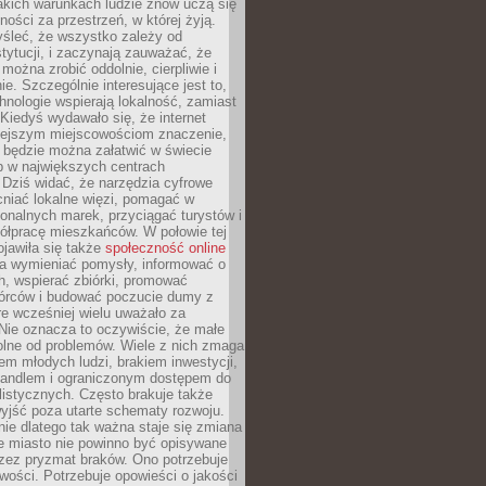
akich warunkach ludzie znów uczą się
ności za przestrzeń, w której żyją.
yśleć, że wszystko zależy od
stytucji, i zaczynają zauważać, że
 można zrobić oddolnie, cierpliwie i
e. Szczególnie interesujące jest to,
hnologie wspierają lokalność, zamiast
 Kiedyś wydawało się, że internet
iejszym miejscowościom znaczenie,
 będzie można załatwić w świecie
b w największych centrach
Dziś widać, że narzędzia cyfrowe
iać lokalne więzi, pomagać w
ionalnych marek, przyciągać turystów i
ółpracę mieszkańców. W połowie tej
jawiła się także
społeczność online
la wymieniać pomysły, informować o
h, wspierać zbiórki, promować
wórców i budować poczucie dumy z
re wcześniej wielu uważało za
 Nie oznacza to oczywiście, że małe
olne od problemów. Wiele z nich zmaga
em młodych ludzi, brakiem inwestycji,
andlem i ograniczonym dostępem do
listycznych. Często brakuje także
yjść poza utarte schematy rozwoju.
ie dlatego tak ważna staje się zmiana
łe miasto nie powinno być opisywane
rzez pryzmat braków. Ono potrzebuje
wości. Potrzebuje opowieści o jakości