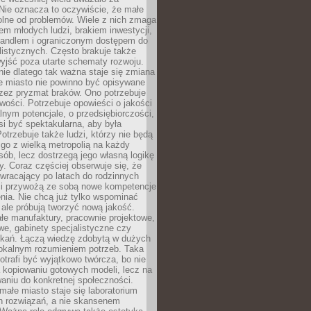
 Nie oznacza to oczywiście, że małe
olne od problemów. Wiele z nich zmaga
em młodych ludzi, brakiem inwestycji,
andlem i ograniczonym dostępem do
listycznych. Często brakuje także
yjść poza utarte schematy rozwoju.
ie dlatego tak ważna staje się zmiana
łe miasto nie powinno być opisywane
rzez pryzmat braków. Ono potrzebuje
wości. Potrzebuje opowieści o jakości
alnym potencjale, o przedsiębiorczości,
si być spektakularna, aby była
otrzebuje także ludzi, którzy nie będą
go z wielką metropolią na każdy
ób, lecz dostrzegą jego własną logikę
ty. Coraz częściej obserwuje się, że
wracający po latach do rodzinnych
i przywożą ze sobą nowe kompetencje
nia. Nie chcą już tylko wspominać
 ale próbują tworzyć nową jakość.
łe manufaktury, pracownie projektowe,
we, gabinety specjalistyczne czy
tkań. Łączą wiedzę zdobytą w dużych
lokalnym rozumieniem potrzeb. Taka
trafi być wyjątkowo twórcza, bo nie
a kopiowaniu gotowych modeli, lecz na
aniu do konkretnej społeczności.
małe miasto staje się laboratorium
h rozwiązań, a nie skansenem