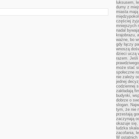
luksusem, le
dumy z miej
miasta mają 
międzypokol
częściej żyj
mniejszych 
nadal bywają
krajobrazu, 
ważne, bo ws
gdy łączy pa
wnoszą dośw
dzieci uczą 
razem. Jeśli
prawdziwego 
może stać s
społeczne r
nie zależy o
jednej decyz
codziennej s
zakładają fi
budynki, wsp
dobrze o sw
slogan. Najw
tym, że nie
przestają g
zaczynają o
okazuje się,
ludzka skala
zacofania, l
W ostatnich 