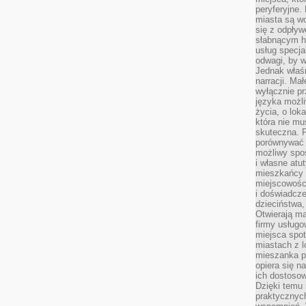
peryferyjne.
miasta są w
się z odpływ
słabnącym h
usług specja
odwagi, by w
Jednak właśn
narracji. Ma
wyłącznie p
języka możli
życia, o lok
która nie mu
skuteczna. P
porównywać 
możliwy spos
i własne atu
mieszkańcy 
miejscowośc
i doświadcze
dzieciństwa,
Otwierają ma
firmy usługo
miejsca spo
miastach z 
mieszanka po
opiera się n
ich dostosow
Dzięki temu 
praktycznyc