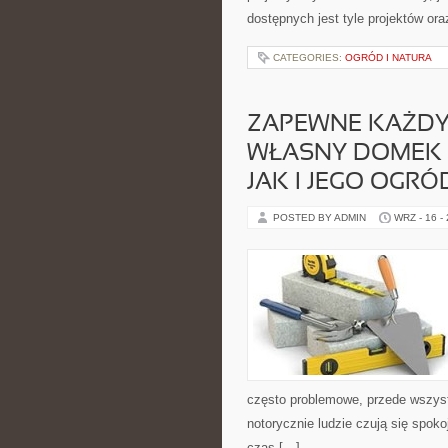
dostępnych jest tyle projektów or
CATEGORIES:
OGRÓD I NATURA
ZAPEWNE KAŻDY
WŁASNY DOMEK 
JAK I JEGO OGR
POSTED BY ADMIN
WRZ - 16 -
często problemowe, przede wszystk
notorycznie ludzie czują się spoko
czas […]