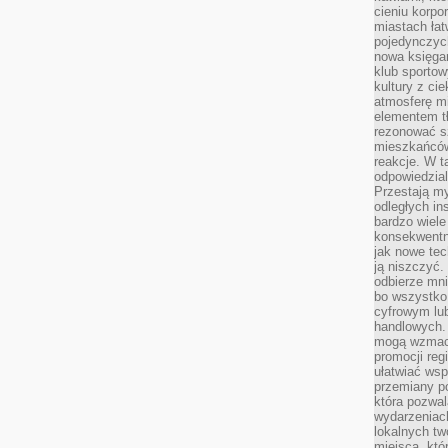
cieniu korpo
miastach łat
pojedynczych
nowa księgar
klub sportow
kultury z ci
atmosferę m
elementem t
rezonować sz
mieszkańców
reakcje. W t
odpowiedzial
Przestają m
odległych in
bardzo wiele
konsekwentni
jak nowe tec
ją niszczyć.
odbierze mn
bo wszystko
cyfrowym lu
handlowych. 
mogą wzmacn
promocji reg
ułatwiać wsp
przemiany po
która pozwa
wydarzeniac
lokalnych t
miejsca, któ