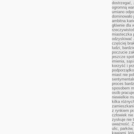
dostrzegać,
ogromną wart
umiano odpo
dominowało 
ambitna kari
głównie dla 
rzeczywistoś
miasteczka p
odzyskiwać z
częściej bra
ludzi, bardzi
poczucie za
jeszcze spot
imienia, są
korzyść i prz
podporządko
miast nie po
sentymental
proces bard
sposobem my
osób pracuje
niewielkie ma
kilka różnyc
zamieszkania
z rynkiem p
człowiek nie
zyskuje nie 
uważność. Z
ulic, parków
kawiarni, kt