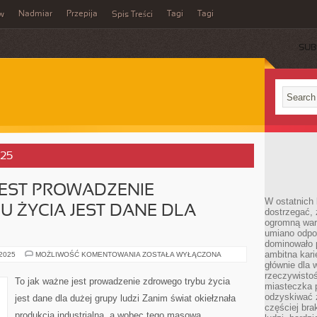
Nadmiar
Przepija
Tagi
Tagi
aw
Spis Treści
SUB
025
 JEST PROWADZENIE
W ostatnich 
 ŻYCIA JEST DANE DLA
dostrzegać,
ogromną wart
umiano odpo
dominowało 
ambitna kari
TO
 2025
MOŻLIWOŚĆ KOMENTOWANIA
ZOSTAŁA WYŁĄCZONA
JAK
głównie dla 
ISTOTNE
rzeczywistoś
JEST
To jak ważne jest prowadzenie zdrowego trybu życia
PROWADZENIE
miasteczka p
ZDROWEGO
odzyskiwać z
jest dane dla dużej grupy ludzi Zanim świat okiełznała
TRYBU
częściej bra
ŻYCIA
produkcja industrialna, a wobec tego masowa,
JEST