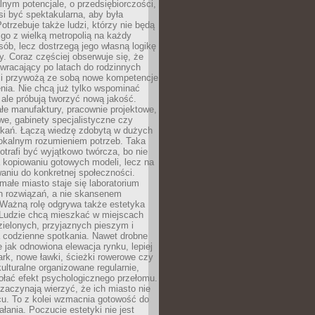
alnym potencjale, o przedsiębiorczości,
si być spektakularna, aby była
otrzebuje także ludzi, którzy nie będą
go z wielką metropolią na każdy
ób, lecz dostrzegą jego własną logikę
ty. Coraz częściej obserwuje się, że
wracający po latach do rodzinnych
i przywożą ze sobą nowe kompetencje
nia. Nie chcą już tylko wspominać
 ale próbują tworzyć nową jakość.
łe manufaktury, pracownie projektowe,
we, gabinety specjalistyczne czy
tkań. Łączą wiedzę zdobytą w dużych
lokalnym rozumieniem potrzeb. Taka
trafi być wyjątkowo twórcza, bo nie
a kopiowaniu gotowych modeli, lecz na
aniu do konkretnej społeczności.
małe miasto staje się laboratorium
h rozwiązań, a nie skansenem
Ważną rolę odgrywa także estetyka
. Ludzie chcą mieszkać w miejscach
ielonych, przyjaznych pieszym i
a codzienne spotkania. Nawet drobne
e jak odnowiona elewacja rynku, lepiej
rk, nowe ławki, ścieżki rowerowe czy
ulturalne organizowane regularnie,
ołać efekt psychologicznego przełomu.
aczynają wierzyć, że ich miasto nie
cu. To z kolei wzmacnia gotowość do
ałania. Poczucie estetyki nie jest