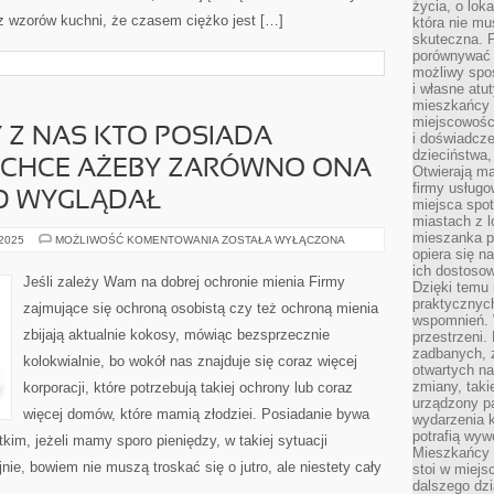
życia, o lok
az wzorów kuchni, że czasem ciężko jest […]
która nie mu
skuteczna. P
porównywać 
możliwy spos
i własne atu
mieszkańcy 
miejscowośc
 Z NAS KTO POSIADA
i doświadcze
dzieciństwa,
CHCE AŻEBY ZARÓWNO ONA
Otwierają ma
firmy usługo
ÓD WYGLĄDAŁ
miejsca spo
miastach z 
mieszanka po
ZAPEWNE
 2025
MOŻLIWOŚĆ KOMENTOWANIA
ZOSTAŁA WYŁĄCZONA
KAŻDY
opiera się n
Z
ich dostosow
NAS
Jeśli zależy Wam na dobrej ochronie mienia Firmy
Dzięki temu 
KTO
POSIADA
praktycznyc
zajmujące się ochroną osobistą czy też ochroną mienia
WŁASNY
wspomnień. 
DOMEK
zbijają aktualnie kokosy, mówiąc bezsprzecznie
przestrzeni
CHCE
AŻEBY
zadbanych, z
kolokwialnie, bo wokół nas znajduje się coraz więcej
ZARÓWNO
otwartych n
ONA
JAK
zmiany, taki
korporacji, które potrzebują takiej ochrony lub coraz
I
urządzony pa
JEGO
więcej domów, które mamią złodziei. Posiadanie bywa
wydarzenia k
OGRÓD
WYGLĄDAŁ
potrafią wyw
im, jeżeli mamy sporo pieniędzy, w takiej sytuacji
Mieszkańcy z
jnie, bowiem nie muszą troskać się o jutro, ale niestety cały
stoi w miejs
dalszego dzi