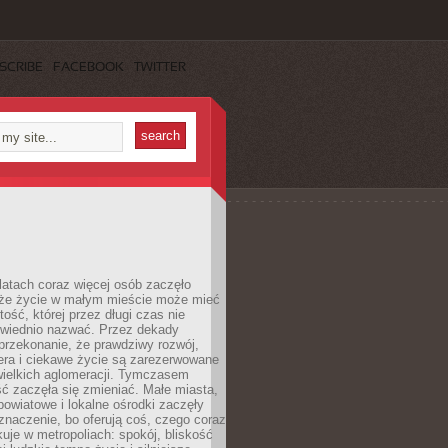
SCRIBE
FACEBOOK
TWITTER
latach coraz więcej osób zaczęło
 że życie w małym mieście może mieć
ość, której przez długi czas nie
wiednio nazwać. Przez dekady
przekonanie, że prawdziwy rozwój,
era i ciekawe życie są zarezerwowane
wielkich aglomeracji. Tymczasem
ć zaczęła się zmieniać. Małe miasta,
owiatowe i lokalne ośrodki zaczęły
naczenie, bo oferują coś, czego coraz
kuje w metropoliach: spokój, bliskość