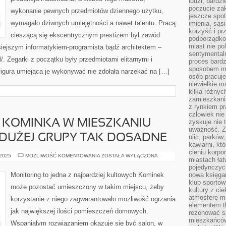
ludzi, bardzi
DANE
poczucie za
wykonanie pewnych przedmiotów dziennego użytku,
DLA
jeszcze spot
WIELU
LUDZI
wymagało dziwnych umiejętności a nawet talentu. Pracą
imienia, są
korzyść i prz
cieszącą się ekscentrycznym prestiżem był zawód
podporządko
miast nie po
siejszym informatykiem-programista bądź architektem –
sentymental
l/. Zegarki z początku były przedmiotami elitarnymi i
proces bard
sposobem my
figura umiejąca je wykonywać nie zdołała narzekać na […]
osób pracuje
niewielkie ma
kilka różnyc
zamieszkania
z rynkiem p
człowiek nie
KOMINKA W MIESZKANIU
zyskuje nie 
uważność. Z
 DUŻEJ GRUPY TAK DOSADNE
ulic, parków
kawiarni, kt
cieniu korpo
ZAMONTOWANIE
 2025
MOŻLIWOŚĆ KOMENTOWANIA
ZOSTAŁA WYŁĄCZONA
miastach łat
KOMINKA
W
pojedynczych
MIESZKANIU
Monitoring to jedna z najbardziej kultowych Kominek
nowa księgar
WYDAJE
klub sportow
SIĘ
może pozostać umieszczony w takim miejscu, żeby
DLA
kultury z ci
DUŻEJ
atmosferę m
korzystanie z niego zagwarantowało możliwość ogrzania
GRUPY
elementem t
TAK
jak największej ilości pomieszczeń domowych.
DOSADNE
rezonować sz
mieszkańców
Wspaniałym rozwiązaniem okazuje się być salon, w