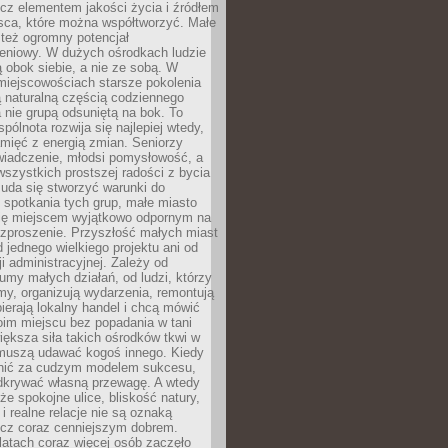
cz elementem jakości życia i źródłem
sca, które można współtworzyć. Małe
też ogromny potencjał
eniowy. W dużych ośrodkach ludzie
ą obok siebie, a nie ze sobą. W
miejscowościach starsze pokolenia
 naturalną częścią codziennego
a nie grupą odsuniętą na bok. To
pólnota rozwija się najlepiej wtedy,
mięć z energią zmian. Seniorzy
iadczenie, młodsi pomysłowość, a
wszystkich prostszej radości z bycia
 uda się stworzyć warunki do
spotkania tych grup, małe miasto
ię miejscem wyjątkowo odpornym na
ozproszenie. Przyszłość małych miast
d jednego wielkiego projektu ani od
ji administracyjnej. Zależy od
umy małych działań, od ludzi, którzy
rmy, organizują wydarzenia, remontują
ierają lokalny handel i chcą mówić
oim miejscu bez popadania w tani
iększa siła takich ośrodków tkwi w
 muszą udawać kogoś innego. Kiedy
onić za cudzym modelem sukcesu,
dkrywać własną przewagę. A wtedy
 że spokojne ulice, bliskość natury,
 i realne relacje nie są oznaką
ecz coraz cenniejszym dobrem.
latach coraz więcej osób zaczęło