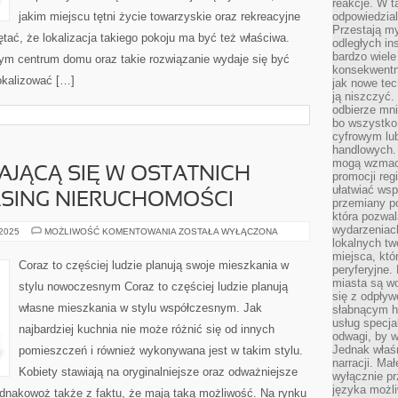
reakcje. W t
jakim miejscu tętni życie towarzyskie oraz rekreacyjne
odpowiedzial
Przestają m
ętać, że lokalizacja takiego pokoju ma być też właściwa.
odległych in
bardzo wiele
 centrum domu oraz takie rozwiązanie wydaje się być
konsekwentni
lokalizować […]
jak nowe tec
ją niszczyć.
odbierze mn
bo wszystko
cyfrowym lu
handlowych. 
mogą wzmacn
AJĄCĄ SIĘ W OSTATNICH
promocji reg
ułatwiać wsp
ASING NIERUCHOMOŚCI
przemiany po
która pozwa
wydarzeniac
NOWINĄ,
 2025
MOŻLIWOŚĆ KOMENTOWANIA
ZOSTAŁA WYŁĄCZONA
POJAWIAJĄCĄ
lokalnych t
SIĘ
miejsca, któ
W
Coraz to częściej ludzie planują swoje mieszkania w
peryferyjne.
OSTATNICH
LATACH
miasta są w
stylu nowoczesnym Coraz to częściej ludzie planują
JEST
się z odpływ
LEASING
własne mieszkania w stylu współczesnym. Jak
słabnącym h
NIERUCHOMOŚCI
usług specja
najbardziej kuchnia nie może różnić się od innych
odwagi, by w
Jednak właśn
pomieszczeń i również wykonywana jest w takim stylu.
narracji. Ma
Kobiety stawiają na oryginalniejsze oraz odważniejsze
wyłącznie p
języka możli
 jednakowoż także z faktu, że mają taką możliwość. Na rynku