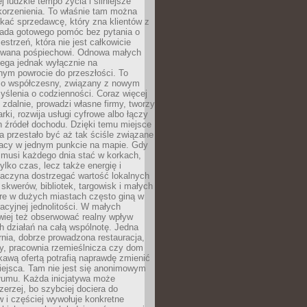
ej ludzkie tempo życia i silniejsze
korzenienia. To właśnie tam można
kać sprzedawcę, który zna klientów z
siada gotowego pomóc bez pytania o
estrzeń, która nie jest całkowicie
wana pośpiechowi. Odnowa małych
lega jednak wyłącznie na
nym powrocie do przeszłości. To
zo współczesny, związany z nowym
ślenia o codzienności. Coraz więcej
 zdalnie, prowadzi własne firmy, tworzy
rki, rozwija usługi cyfrowe albo łączy
h źródeł dochodu. Dzięki temu miejsce
 przestało być aż tak ściśle związane
racy w jednym punkcie na mapie. Gdy
 musi każdego dnia stać w korkach,
tylko czas, lecz także energię i
aczyna dostrzegać wartość lokalnych
, skwerów, bibliotek, targowisk i małych
óre w dużych miastach często giną w
racyjnej jednolitości. W małych
wiej też obserwować realny wpływ
 działań na całą wspólnotę. Jedna
nia, dobrze prowadzona restauracja,
y, pracownia rzemieślnicza czy dom
ekawą ofertą potrafią naprawdę zmienić
iejsca. Tam nie jest się anonimowym
łumu. Każda inicjatywa może
erzej, bo szybciej dociera do
 i częściej wywołuje konkretne