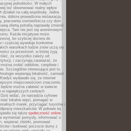
racyjnej jednolitości. W małych
wiej też obserwować realny wpływ
 działań na całą wspólnotę. Jedna
nia, dobrze prowadzona restauracja,
y, pracownia rzemieślnicza czy dom
ekawą ofertą potrafią naprawdę zmienić
iejsca. Tam nie jest się anonimowym
łumu. Każda inicjatywa może
erzej, bo szybciej dociera do
 i częściej wywołuje konkretne
akich warunkach ludzie znów uczą się
ności za przestrzeń, w której żyją.
yśleć, że wszystko zależy od
stytucji, i zaczynają zauważać, że
 można zrobić oddolnie, cierpliwie i
e. Szczególnie interesujące jest to,
hnologie wspierają lokalność, zamiast
 Kiedyś wydawało się, że internet
iejszym miejscowościom znaczenie,
 będzie można załatwić w świecie
b w największych centrach
Dziś widać, że narzędzia cyfrowe
iać lokalne więzi, pomagać w
ionalnych marek, przyciągać turystów i
ółpracę mieszkańców. W połowie tej
jawiła się także
społeczność online
la wymieniać pomysły, informować o
h, wspierać zbiórki, promować
wórców i budować poczucie dumy z
re wcześniej wielu uważało za