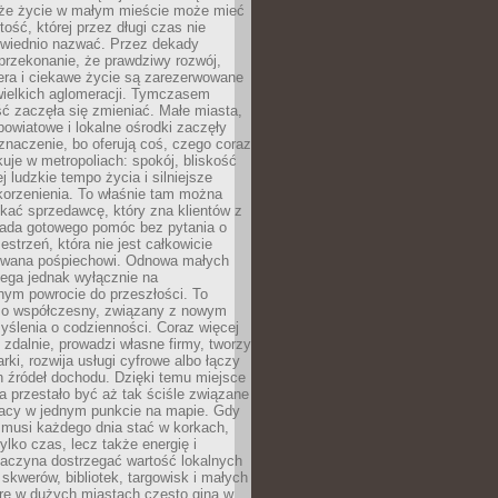
 że życie w małym mieście może mieć
ość, której przez długi czas nie
wiednio nazwać. Przez dekady
przekonanie, że prawdziwy rozwój,
era i ciekawe życie są zarezerwowane
wielkich aglomeracji. Tymczasem
ć zaczęła się zmieniać. Małe miasta,
owiatowe i lokalne ośrodki zaczęły
naczenie, bo oferują coś, czego coraz
kuje w metropoliach: spokój, bliskość
ej ludzkie tempo życia i silniejsze
korzenienia. To właśnie tam można
kać sprzedawcę, który zna klientów z
siada gotowego pomóc bez pytania o
estrzeń, która nie jest całkowicie
wana pośpiechowi. Odnowa małych
lega jednak wyłącznie na
nym powrocie do przeszłości. To
zo współczesny, związany z nowym
ślenia o codzienności. Coraz więcej
 zdalnie, prowadzi własne firmy, tworzy
rki, rozwija usługi cyfrowe albo łączy
h źródeł dochodu. Dzięki temu miejsce
 przestało być aż tak ściśle związane
racy w jednym punkcie na mapie. Gdy
 musi każdego dnia stać w korkach,
tylko czas, lecz także energię i
aczyna dostrzegać wartość lokalnych
, skwerów, bibliotek, targowisk i małych
óre w dużych miastach często giną w