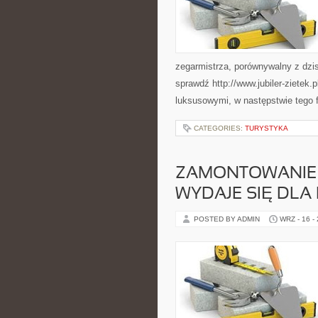
zegarmistrza, porównywalny z dzi
sprawdź http://www.jubiler-zietek.p
luksusowymi, w następstwie tego 
CATEGORIES:
TURYSTYKA
ZAMONTOWANIE 
WYDAJE SIĘ DLA
POSTED BY ADMIN
WRZ - 16 -